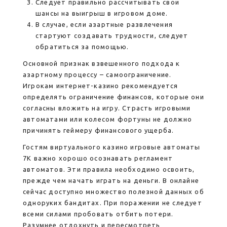
Следует правильно рассчитывать свои
шансы на выигрыш в игровом доме.
В случае, если азартные развлечения
стартуют создавать трудности, следует
обратиться за помощью.
Основной признак взвешенного подхода к
азартному процессу – самоограничение.
Игрокам интернет-казино рекомендуется
определять ограничение финансов, которые они
согласны вложить на игру. Страсть игровыми
автоматами или колесом фортуны не должно
причинять геймеру финансового ущерба.
Гостям виртуального казино игровые автоматы
7К важно хорошо осознавать регламент
автоматов. Эти правила необходимо освоить,
прежде чем начать играть на деньги. В онлайне
сейчас доступно множество полезной данных об
одноруких бандитах. При поражении не следует
всеми силами пробовать отбить потери.
Разумнее отдохнуть и пересмотреть