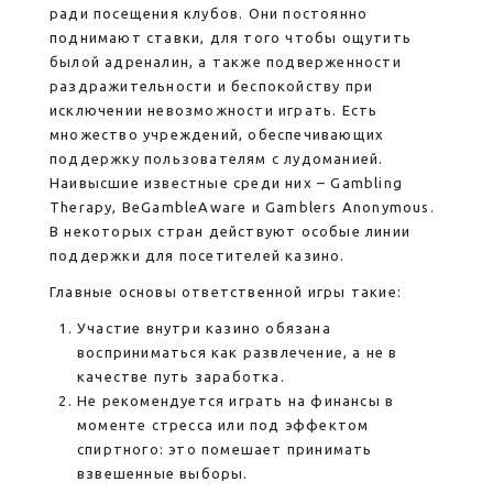
ради посещения клубов. Они постоянно
поднимают ставки, для того чтобы ощутить
былой адреналин, а также подверженности
раздражительности и беспокойству при
исключении невозможности играть. Есть
множество учреждений, обеспечивающих
поддержку пользователям с лудоманией.
Наивысшие известные среди них – Gambling
Therapy, BeGambleAware и Gamblers Anonymous.
В некоторых стран действуют особые линии
поддержки для посетителей казино.
Главные основы ответственной игры такие:
Участие внутри казино обязана
восприниматься как развлечение, а не в
качестве путь заработка.
Не рекомендуется играть на финансы в
моменте стресса или под эффектом
спиртного: это помешает принимать
взвешенные выборы.