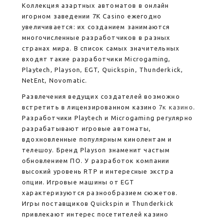
Коллекция азартных автоматов в онлайн
игорном заведении 7K Casino ежегодно
увеличивается: их созданием занимаются
многочисленные разработчиков в разных
странах мира. В список самых значительных
входят такие разработчики Microgaming,
Playtech, Playson, EGT, Quickspin, Thunderkick,
NetEnt, Novomatic.
Развлечения ведущих создателей возможно
встретить в лицензированном казино
7к казино
.
Разработчики Playtech и Microgaming регулярно
разрабатывают игровые автоматы,
вдохновленные популярным кинолентам и
телешоу. Бренд Playson знаменит частым
обновлением ПО. У разработок компании
высокий уровень RTP и интересные экстра
опции. Игровые машины от EGT
характеризуются разнообразием сюжетов.
Игры поставщиков Quickspin и Thunderkick
привлекают интерес посетителей казино