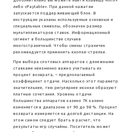
дополнительно вы можете найти клавишу «Info»
либо «Paytable». При данной нажатии
запускается поддерживающий блок. В
инструкции указаны используемые основные и
специальные символы, обозначен размер
мультипликаторов ставок. Информационный
сегмент в большинстве случаев
многостраничный. Чтобы смены страничек
рекомендуется применять кнопки-стрелки.
При выбора слотовых аппаратов с денежными
ставками неизменно важно учитывать их
процент возврата, – предполагаемый
коэффициент отдачи. Насколько этот параметр
значительнее, тем регулярнее иконки образуют
платные сочетания. Уровень отдачи
большинства аппаратов казино 7К казино
изменяется в диапазоне от 90 до 98 %. Процент
возврата измеряется на долгой дистанции. На
этом самом следует брать в расчет, что
результаты игр случайны. Посетитель может