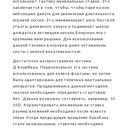
используют тактику минимальных ставок. Это
заключается в том, чтобы, чтобы пари на кон
небольшие деньги для увеличения длительности
игровой сессии. Это минимизирует риск быстрой
утраты денежного запаса и поднимает шансы
дождаться активации начала бонусных игр с
крупными выигрышами. Для использования
данной техники в игровом доме оптимальны
слоты с низкой волатильностью.
Достаточно распространена система
Д’Аламбера. Первоначально эта система
использовалась для колеса фортуны, но затем
была адаптирована для типичных виртуальных
аппаратов. Придерживаясь данной методики,
сначала необходимо определить стартовую
бет. Данное возможно составлять, например, 10
USD. Корректировать вложенную на ставку
размер вложений необходимо после всякого
спина. Когда предыдущее вращение барабана
стало проигрышным, ставочку необходимо