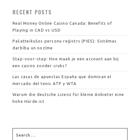
RECENT POSTS
Real Money Online Casino Canada: Benefits of
Playing in CAD vs USD
Pašatteikušos personu reģistrs (PIES): Sistēmas
darbība un nozīme
Stap-voor-stap: Hoe maak je een account aan bij
een casino zonder cruks?
Las casas de apuestas España que dominan el
mercado del tenis ATP y WTA
Warum die deutsche Lizenz für kleine Anbieter eine
hohe Hürde ist