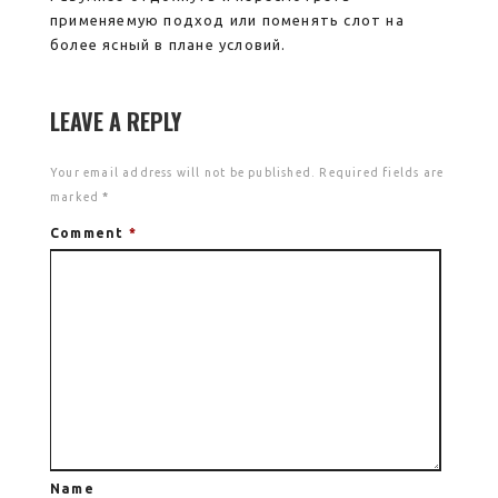
применяемую подход или поменять слот на
более ясный в плане условий.
LEAVE A REPLY
Your email address will not be published.
Required fields are
marked
*
Comment
*
Name