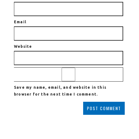
Email
Website
Save my name, email, and website in this
browser for the next time I comment.