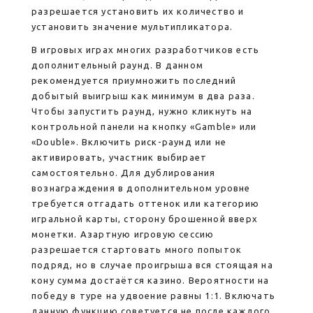
разрешается установить их количество и
установить значение мультипликатора.
В игровых играх многих разработчиков есть
дополнительный раунд. В данном
рекомендуется приумножить последний
добытый выигрыш как минимум в два раза.
Чтобы запустить раунд, нужно кликнуть на
контрольной панели на кнопку «Gamble» или
«Double». Включить риск-раунд или не
активировать, участник выбирает
самостоятельно. Для дублирования
вознаграждения в дополнительном уровне
требуется отгадать оттенок или категорию
игральной карты, сторону брошенной вверх
монетки. Азартную игровую сессию
разрешается стартовать много попыток
подряд, но в случае проигрыша вся стоящая на
кону сумма достаётся казино. Вероятности на
победу в туре на удвоение равны 1:1. Включать
данную функцию советуется не после каждого