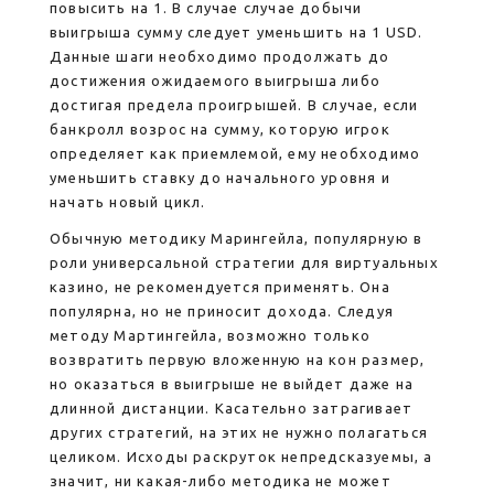
повысить на 1. В случае случае добычи
выигрыша сумму следует уменьшить на 1 USD.
Данные шаги необходимо продолжать до
достижения ожидаемого выигрыша либо
достигая предела проигрышей. В случае, если
банкролл возрос на сумму, которую игрок
определяет как приемлемой, ему необходимо
уменьшить ставку до начального уровня и
начать новый цикл.
Обычную методику Марингейла, популярную в
роли универсальной стратегии для виртуальных
казино, не рекомендуется применять. Она
популярна, но не приносит дохода. Следуя
методу Мартингейла, возможно только
возвратить первую вложенную на кон размер,
но оказаться в выигрыше не выйдет даже на
длинной дистанции. Касательно затрагивает
других стратегий, на этих не нужно полагаться
целиком. Исходы раскруток непредсказуемы, а
значит, ни какая-либо методика не может