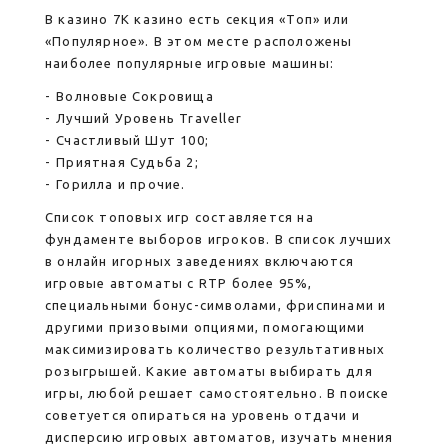
В казино 7К казино есть секция «Топ» или
«Популярное». В этом месте расположены
наиболее популярные игровые машины:
Волновые Сокровища
Лучший Уровень Traveller
Счастливый Шут 100;
Приятная Судьба 2;
Горилла и прочие.
Список топовых игр составляется на
фундаменте выборов игроков. В список лучших
в онлайн игорных заведениях включаются
игровые автоматы с RTP более 95%,
специальными бонус-символами, фриспинами и
другими призовыми опциями, помогающими
максимизировать количество результативных
розыгрышей. Какие автоматы выбирать для
игры, любой решает самостоятельно. В поиске
советуется опираться на уровень отдачи и
дисперсию игровых автоматов, изучать мнения