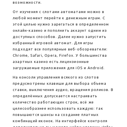
возможности.
От изучения с слотами автоматами можно в
любой момент перейти к денежным играм. С
этой целью нужно зарегаться в определенном
онлайн-казино и пополнить аккаунт одним из
доступных способов. Далее нужно запустить
избранный игровой автомат. Для игры
подходят все популярные веб-обозреватели:
Chrome, Safari, Opera, Firefox. У большинства
азартных казино есть лицензионные
загружаемые приложения для iOS и Android.
На консоли управления всякого из слотов
предусмотрены клавиши для выбора объема
ставки, выключения аудио, вращения роликов. В
определённых допускается настраивать
количество работающих строк, всё же
целесообразнее использовать каждую: так
повышаются шансы на создание платных
комбинаций иконок. На интерфейсе контроля