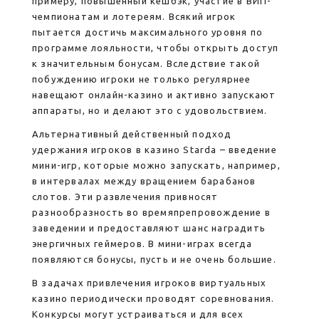
примеру, повышенный кешбэк, участие в ВИП-
чемпионатам и лотереям. Всякий игрок
пытается достичь максимального уровня по
программе лояльности, чтобы открыть доступ
к значительным бонусам. Вследствие такой
побуждению игроки не только регулярнее
навещают онлайн-казино и активно запускают
аппараты, но и делают это с удовольствием.
Альтернативный действенный подход
удержания игроков в казино Starda – введение
мини-игр, которые можно запускать, например,
в интервалах между вращением барабанов
слотов. Эти развлечения привносят
разнообразность во времяпрепровождение в
заведении и предоставляют шанс наградить
энергичных геймеров. В мини-играх всегда
появляются бонусы, пусть и не очень большие.
В задачах привлечения игроков виртуальных
казино периодически проводят соревнования.
Конкурсы могут устраиваться и для всех