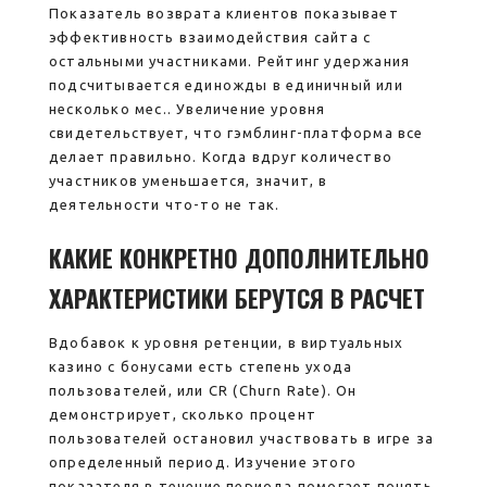
Показатель возврата клиентов показывает
эффективность взаимодействия сайта с
остальными участниками. Рейтинг удержания
подсчитывается единожды в единичный или
несколько мес.. Увеличение уровня
свидетельствует, что гэмблинг-платформа все
делает правильно. Когда вдруг количество
участников уменьшается, значит, в
деятельности что-то не так.
КАКИЕ КОНКРЕТНО ДОПОЛНИТЕЛЬНО
ХАРАКТЕРИСТИКИ БЕРУТСЯ В РАСЧЕТ
Вдобавок к уровня ретенции, в виртуальных
казино с бонусами есть степень ухода
пользователей, или CR (Churn Rate). Он
демонстрирует, сколько процент
пользователей остановил участвовать в игре за
определенный период. Изучение этого
показателя в течение периода помогает понять,