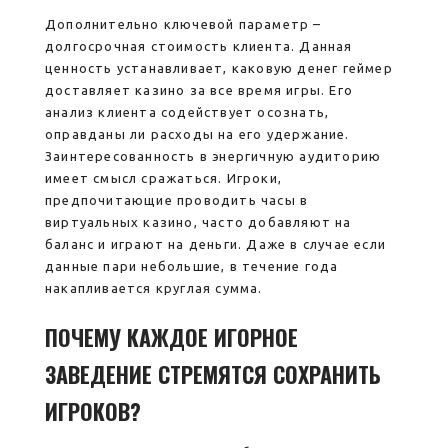
Дополнительно ключевой параметр –
долгосрочная стоимость клиента. Данная
ценность устанавливает, каковую денег геймер
доставляет казино за все время игры. Его
анализ клиента содействует осознать,
оправданы ли расходы на его удержание.
Заинтересованность в энергичную аудиторию
имеет смысл сражаться. Игроки,
предпочитающие проводить часы в
виртуальных казино, часто добавляют на
баланс и играют на деньги. Даже в случае если
данные пари небольшие, в течение года
накапливается круглая сумма.
ПОЧЕМУ КАЖДОЕ ИГОРНОЕ
ЗАВЕДЕНИЕ СТРЕМЯТСЯ СОХРАНИТЬ
ИГРОКОВ?