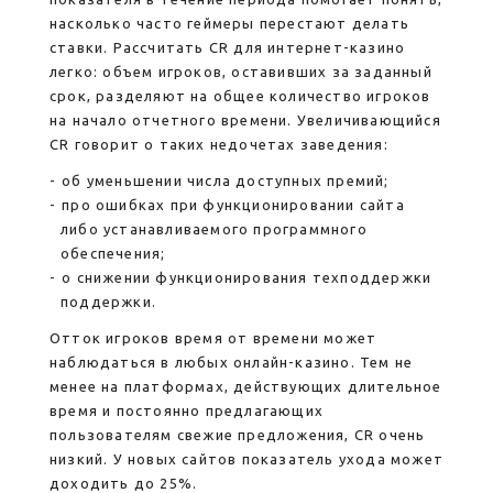
насколько часто геймеры перестают делать
ставки. Рассчитать CR для интернет-казино
легко: объем игроков, оставивших за заданный
срок, разделяют на общее количество игроков
на начало отчетного времени. Увеличивающийся
CR говорит о таких недочетах заведения:
об уменьшении числа доступных премий;
про ошибках при функционировании сайта
либо устанавливаемого программного
обеспечения;
о снижении функционирования техподдержки
поддержки.
Отток игроков время от времени может
наблюдаться в любых онлайн-казино. Тем не
менее на платформах, действующих длительное
время и постоянно предлагающих
пользователям свежие предложения, CR очень
низкий. У новых сайтов показатель ухода может
доходить до 25%.