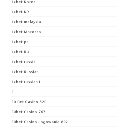
1xbet Korea
1xbet KR
1xbet malaysia
1xbet Morocco
1xbet pt
1xbet RU
1xbet russia
1xbet Russian
1xbet russian1
2
20 Bet Casino 320
20bet Casino 767
20bet Casino Logowanie 692