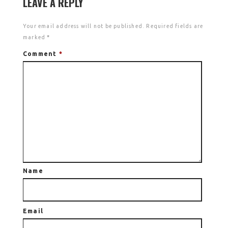
LEAVE A REPLY
Your email address will not be published.
Required fields are
marked
*
Comment
*
Name
Email