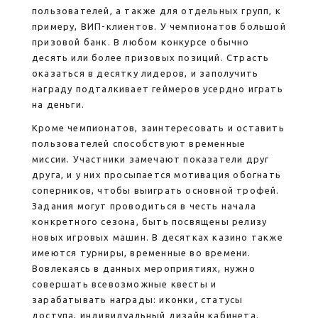
пользователей, а также для отдельных групп, к
примеру, ВИП-клиентов. У чемпионатов большой
призовой банк. В любом конкурсе обычно
десять или более призовых позиций. Страсть
оказаться в десятку лидеров, и заполучить
награду подталкивает геймеров усердно играть
на деньги.
Кроме чемпионатов, заинтересовать и оставить
пользователей способствуют временные
миссии. Участники замечают показатели друг
друга, и у них просыпается мотивация обогнать
соперников, чтобы выиграть основной трофей.
Задания могут проводиться в честь начала
конкретного сезона, быть посвящены релизу
новых игровых машин. В десятках казино также
имеются турниры, временные во времени.
Вовлекаясь в данных мероприятиях, нужно
совершать всевозможные квесты и
зарабатывать награды: иконки, статусы
доступа, индивидуальный дизайн кабинета.