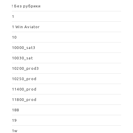
! Без рубрики
1
1 Win Aviator
10
10000_sat3
10030_sat
10200_prod3
10250_prod
11400_prod
11800_prod
188
19
1w