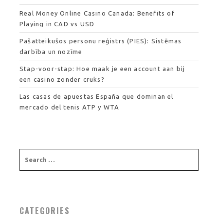
Real Money Online Casino Canada: Benefits of
Playing in CAD vs USD
Pašatteikušos personu reģistrs (PIES): Sistēmas
darbība un nozīme
Stap-voor-stap: Hoe maak je een account aan bij
een casino zonder cruks?
Las casas de apuestas España que dominan el
mercado del tenis ATP y WTA
CATEGORIES