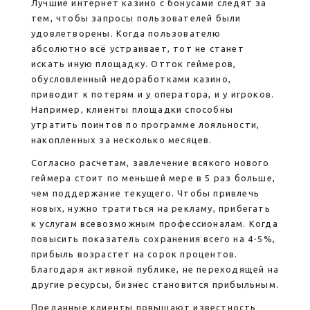
Лучшие интернет казино с бонусами следят за
тем, чтобы запросы пользователей были
удовлетворены. Когда пользователю
абсолютно всё устраивает, тот не станет
искать иную площадку. Отток геймеров,
обусловленный недоработками казино,
приводит к потерям и у оператора, и у игроков.
Например, клиенты площадки способны
утратить поинтов по программе лояльности,
накопленных за несколько месяцев.
Согласно расчетам, завлечение всякого нового
геймера стоит по меньшей мере в 5 раз больше,
чем поддержание текущего. Чтобы привлечь
новых, нужно тратиться на рекламу, прибегать
к услугам всевозможным профессионалам. Когда
повысить показатель сохранения всего на 4-5%,
прибыль возрастет на сорок процентов.
Благодаря активной публике, не переходящей на
другие ресурсы, бизнес становится прибыльным.
Преданные клиенты повышают известность