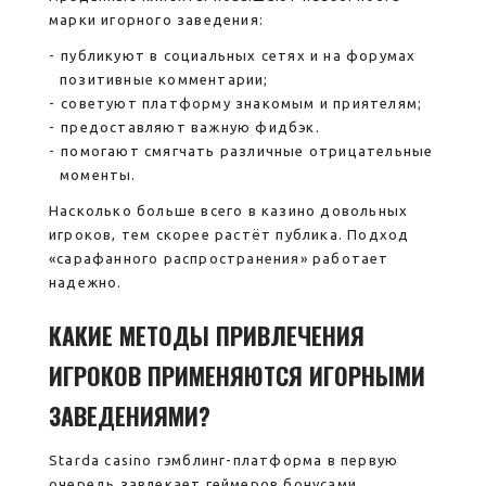
марки игорного заведения:
публикуют в социальных сетях и на форумах
позитивные комментарии;
советуют платформу знакомым и приятелям;
предоставляют важную фидбэк.
помогают смягчать различные отрицательные
моменты.
Насколько больше всего в казино довольных
игроков, тем скорее растёт публика. Подход
«сарафанного распространения» работает
надежно.
КАКИЕ МЕТОДЫ ПРИВЛЕЧЕНИЯ
ИГРОКОВ ПРИМЕНЯЮТСЯ ИГОРНЫМИ
ЗАВЕДЕНИЯМИ?
Starda casino гэмблинг-платформа в первую
очередь завлекает геймеров бонусами.