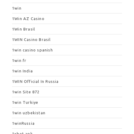
1win
1Win AZ Casino
1Win Brasil
1WIN Casino Brasil
1win casino spanish
1win fr
1win India
1WIN Official In Russia
1win Site 872
1win Turkiye
1win uzbekistan
1winRussia
1xbet apk