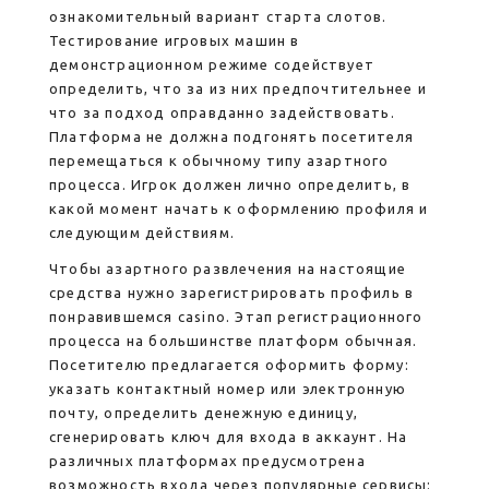
ознакомительный вариант старта слотов.
Тестирование игровых машин в
демонстрационном режиме содействует
определить, что за из них предпочтительнее и
что за подход оправданно задействовать.
Платформа не должна подгонять посетителя
перемещаться к обычному типу азартного
процесса. Игрок должен лично определить, в
какой момент начать к оформлению профиля и
следующим действиям.
Чтобы азартного развлечения на настоящие
средства нужно зарегистрировать профиль в
понравившемся casino. Этап регистрационного
процесса на большинстве платформ обычная.
Посетителю предлагается оформить форму:
указать контактный номер или электронную
почту, определить денежную единицу,
сгенерировать ключ для входа в аккаунт. На
различных платформах предусмотрена
возможность входа через популярные сервисы: