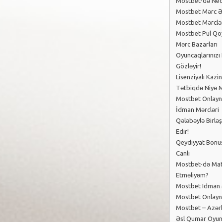
Mostbet-də Nec
Mostbet Mərc Ə
Mostbet Mərclə
Mostbet Pul Qo
Mərc Bazarları
Oyuncaqlarınızı
Gözləyir!
Lisenziyalı Kazi
Tətbiqdə Niyə M
Mostbet Onlayn 
İdman Mərcləri
Qələbəylə Birl
Edir!
Qeydiyyat Bonu
Canlı
Mostbet-də Matç
Etməliyəm?
Mostbet Idman 
Mostbet Onlayn
Mostbet – Azər
Əsl Qumar Oyunç