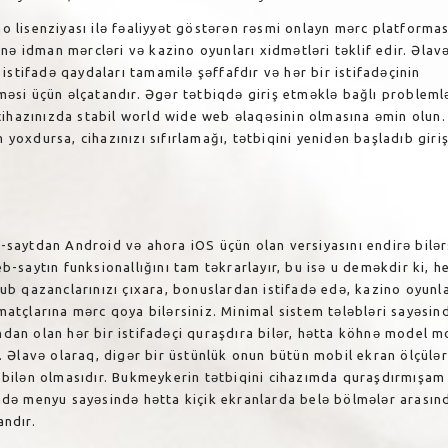
 lisenziyası ilə fəaliyyət göstərən rəsmi onlayn mərc platformas
rinə idman mərcləri və kazino oyunları xidmətləri təklif edir. Əlav
 istifadə qaydaları tamamilə şəffafdır və hər bir istifadəçinin
əsi üçün əlçatandır. Əgər tətbiqdə giriş etməklə bağlı probleml
 cihazınızda stabil world wide web əlaqəsinin olmasına əmin olun
yoxdursa, cihazınızı sıfırlamağı, tətbiqini yenidən başladıb giri
saytdan Android və ahora iOS üçün olan versiyasını endirə bilər
b-saytın funksionallığını tam təkrarlayır, bu isə u deməkdir ki, h
ub qazanclarınızı çıxara, bonuslardan istifadə edə, kazino oyunla
atçlarına mərc qoya bilərsiniz. Minimal sistem tələbləri sayəsin
an olan hər bir istifadəçi quraşdıra bilər, hətta köhnə model m
. Əlavə olaraq, digər bir üstünlük onun bütün mobil ekran ölçülər
 bilən olmasıdır. Bukmeykerin tətbiqini cihazımda quraşdırmışam
adə menyu sayəsində hətta kiçik ekranlarda belə bölmələr arasın
ndır.