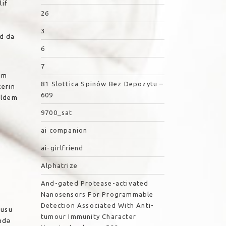
lif
26
3
d da
6
7
yım
81 Slottica Spinów Bez Depozytu –
kerin
609
holdem
9700_sat
k
ai companion
ai-girlfriend
Alphatrize
And-gated Protease-activated
Nanosensors For Programmable
Detection Associated With Anti-
nusu
tumour Immunity Character
ndə