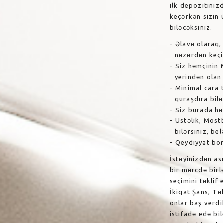
ilk depozitiniz
keçərkən sizin 
biləcəksiniz.
Əlavə olaraq, 
nəzərdən keçi
Siz həmçinin 
yerindən olan 
Minimal cara 
quraşdıra bil
Siz burada hə
Üstəlik, Most
bilərsiniz, be
Qeydiyyat bon
İstəyinizdən as
bir mərcdə birl
seçimini təklif
İkiqat Şans, Tə
onlar baş verdi
istifadə edə bi