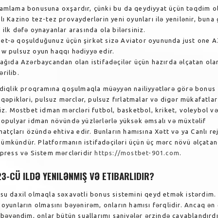
amlama bonusuna oxşardır, çünki bu da qeydiyyat üçün təqdim ol
ı Kazino tez-tez provayderlərin yeni oyunları ilə yenilənir, buna
 ilk dəfə oynayanlar arasında ola bilərsiniz.
et-ə qoşulduğunuz üçün şirkət sizə Aviator oyununda just one 
ew pulsuz oyun haqqı hədiyyə edir.
şağıda Azərbaycandan olan istifadəçilər üçün hazırda əlçatan ola
rilib.
adiqlik proqramına qoşulmaqla müəyyən nailiyyətlərə görə bonus
 qəpikləri, pulsuz mərclər, pulsuz fırlatmalar və digər mükafatlar
iz. Mostbet idman mərcləri futbol, basketbol, kriket, voleybol və
populyar idman növündə yüzlərlərlə yüksək əmsalı və müxtəlif
matçları özündə ehtiva edir. Bunların hamısına Xətt və ya Canlı r
mkündür. Platformanın istifadəçiləri üçün üç mərc növü əlçatan
spress və Sistem mərcləridir
https://mostbet-901.com
.
3-CÜ ILDƏ YENILƏNMIŞ VƏ ETIBARLIDIR?
su daxil olmaqla səxavətli bonus sistemini qeyd etmək istərdim.
oyunların olmasını bəyənirəm, onların hamısı fərqlidir. Ancaq ən 
 bəyəndim, onlar bütün suallarımı saniyələr ərzində cavablandırdı