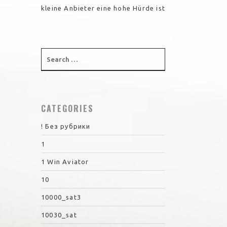
kleine Anbieter eine hohe Hürde ist
CATEGORIES
! Без рубрики
1
1 Win Aviator
10
10000_sat3
10030_sat