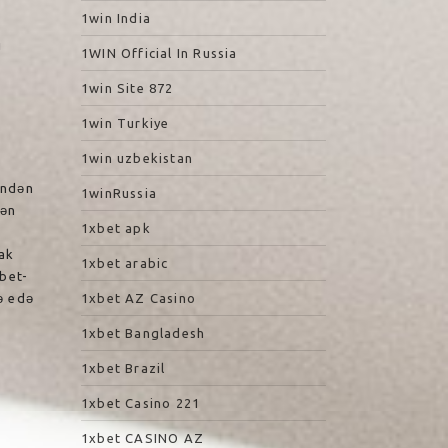
1win India
ı
1WIN Official In Russia
1win Site 872
1win Turkiye
1win uzbekistan
indən
1winRussia
dən
1xbet apk
rak
1xbet arabic
bet-
ə edə
1xbet AZ Casino
1xbet Bangladesh
1xbet Brazil
1xbet Casino 221
1xbet CASINO AZ