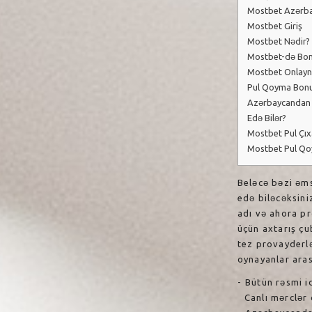
Mostbet Azərba
Mostbet Giriş
Mostbet Nədir? 
Mostbet-də Bon
Mostbet Onlayn
Pul Qoyma Bon
Azərbaycandan 
Edə Bilər?
Mostbet Pul Çı
Mostbet Pul Qo
Beləcə bəzi əms
edə biləcəksini
adı və ahora p
üçün axtarış çu
tez provayderlə
oynayanlar aras
Bütün rəsmi i
Canlı mərclər 