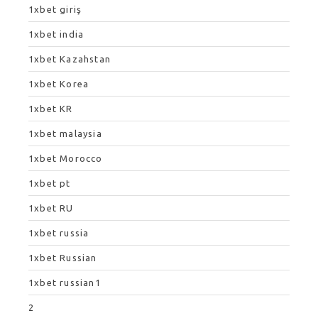
1xbet giriş
1xbet india
1xbet Kazahstan
1xbet Korea
1xbet KR
1xbet malaysia
1xbet Morocco
1xbet pt
1xbet RU
1xbet russia
1xbet Russian
1xbet russian1
2