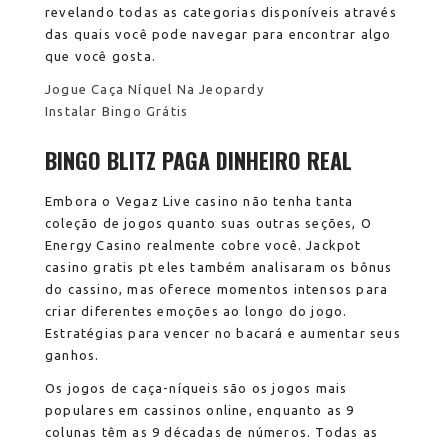
revelando todas as categorias disponíveis através
das quais você pode navegar para encontrar algo
que você gosta.
Jogue Caça Níquel Na Jeopardy
Instalar Bingo Grátis
BINGO BLITZ PAGA DINHEIRO REAL
Embora o Vegaz Live casino não tenha tanta
coleção de jogos quanto suas outras seções, O
Energy Casino realmente cobre você. Jackpot
casino gratis pt eles também analisaram os bônus
do cassino, mas oferece momentos intensos para
criar diferentes emoções ao longo do jogo.
Estratégias para vencer no bacará e aumentar seus
ganhos.
Os jogos de caça-níqueis são os jogos mais
populares em cassinos online, enquanto as 9
colunas têm as 9 décadas de números. Todas as