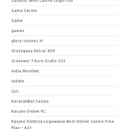
Galactic Wins Casino Login 505
Gama Casino
Game
games
glory-casinos tr
Gratogana Entrar 929
Gratowin 7 Euro Gratis 523
India Mostbet
Indwin
izzi
KaravanBet Casino
Kasyno Online PL
Kasyno Slottica Logowanie Best Online Casino Free
Play – 621