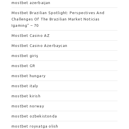
mostbet azerbaijan
Mostbet Brazilian Spotlight: Perspectives And
Challenges Of The Brazilian Market Noticias
Igaming" – 70
Mostbet Casino AZ
Mostbet Casino Azerbaycan
mostbet giriş
mostbet GR
mostbet hungary
mostbet italy
mostbet kirish
mostbet norway
mostbet ozbekistonda
mostbet royxatga olish