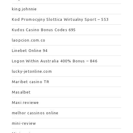
king johnnie
Kod Promocyjny Slottica Wirtualny Sport – 553
Kudos Casino Bonus Codes 695
laopcion.com.co
Linebet Online 94
Logon Within Australia 400% Bonus – 846
lucky-jetonline.com
Maribet casino TR
Masalbet
Maxi reviewe
melhor cassinos online
mini-review