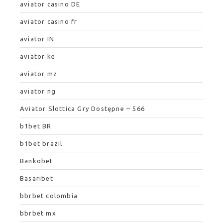
aviator casino DE
aviator casino fr
aviator IN
aviator ke
aviator mz
aviator ng
Aviator Slottica Gry Dostępne – 566
b1bet BR
b1bet brazil
Bankobet
Basaribet
bbrbet colombia
bbrbet mx