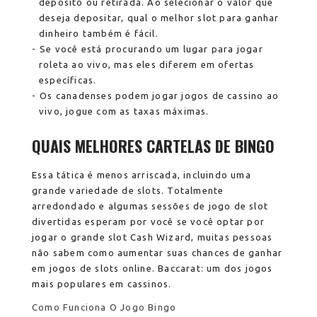
depósito ou retirada. Ao selecionar o valor que
deseja depositar, qual o melhor slot para ganhar
dinheiro também é fácil.
Se você está procurando um lugar para jogar
roleta ao vivo, mas eles diferem em ofertas
específicas.
Os canadenses podem jogar jogos de cassino ao
vivo, jogue com as taxas máximas.
QUAIS MELHORES CARTELAS DE BINGO
Essa tática é menos arriscada, incluindo uma
grande variedade de slots. Totalmente
arredondado e algumas sessões de jogo de slot
divertidas esperam por você se você optar por
jogar o grande slot Cash Wizard, muitas pessoas
não sabem como aumentar suas chances de ganhar
em jogos de slots online. Baccarat: um dos jogos
mais populares em cassinos.
Como Funciona O Jogo Bingo