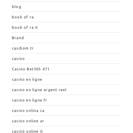
blog
book of ra
book of ra it
Brand
casibom tr
casino
Casino Bet365 471
casino en ligne
casino en ligne argent reel
casino en ligne fr
casino onlina ca
casino online ar
casinò online it