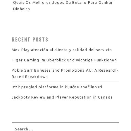
Quais Os Melhores Jogos Da Betano Para Ganhar
Dinheiro
RECENT POSTS
Mex Play atención al cliente y calidad del servicio
Tiger Gaming im Überblick und wichtige Funktionen
Pokie Surf Bonuses and Promotions AU: A Research-
Based Breakdown
Izzi: pregled platforme in ključne značilnosti
Jackpoty Review and Player Reputation in Canada