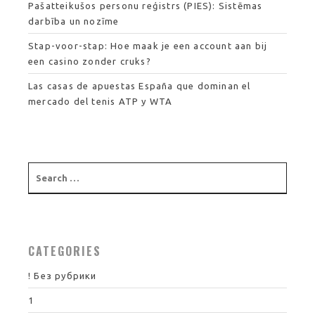
Pašatteikušos personu reģistrs (PIES): Sistēmas
darbība un nozīme
Stap-voor-stap: Hoe maak je een account aan bij
een casino zonder cruks?
Las casas de apuestas España que dominan el
mercado del tenis ATP y WTA
CATEGORIES
! Без рубрики
1