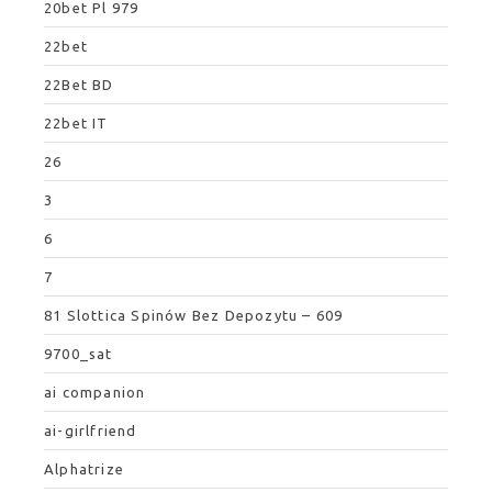
20bet Pl 979
22bet
22Bet BD
22bet IT
26
3
6
7
81 Slottica Spinów Bez Depozytu – 609
9700_sat
ai companion
ai-girlfriend
Alphatrize