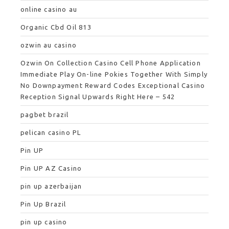
online casino au
Organic Cbd Oil 813
ozwin au casino
Ozwin On Collection Casino Cell Phone Application
Immediate Play On-line Pokies Together With Simply
No Downpayment Reward Codes Exceptional Casino
Reception Signal Upwards Right Here – 542
pagbet brazil
pelican casino PL
Pin UP
Pin UP AZ Casino
pin up azerbaijan
Pin Up Brazil
pin up casino