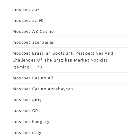
mostbet apk
mostbet az 90
Mostbet AZ Casino
mostbet azerbaijan
Mostbet Brazilian Spotlight: Perspectives And
Challenges Of The Brazilian Market Noticias
Igaming" – 70
Mostbet Casino AZ
Mostbet Casino Azerbaycan
mostbet giriş
mostbet GR
mostbet hungary
mostbet italy