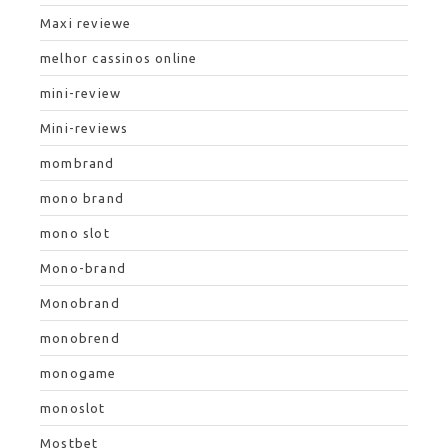
Maxi reviewe
melhor cassinos online
mini-review
Mini-reviews
mombrand
mono brand
mono slot
Mono-brand
Monobrand
monobrend
monogame
monoslot
Mostbet