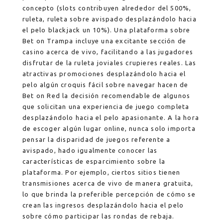
concepto (slots contribuyen alrededor del 500%,
ruleta, ruleta sobre avispado desplazándolo hacia
el pelo blackjack un 10%). Una plataforma sobre
Bet on Trampa incluye una excitante sección de
casino acerca de vivo, facilitando a las jugadores
disfrutar de la ruleta joviales crupieres reales. Las
atractivas promociones desplazándolo hacia el
pelo algún croquis fácil sobre navegar hacen de
Bet on Red la decisión recomendable de algunos
que solicitan una experiencia de juego completa
desplazándolo hacia el pelo apasionante. A la hora
de escoger algún lugar online, nunca solo importa
pensar la disparidad de juegos referente a
avispado, hado igualmente conocer las
características de esparcimiento sobre la
plataforma. Por ejemplo, ciertos sitios tienen
transmisiones acerca de vivo de manera gratuita,
lo que brinda la preferible percepción de cómo se
crean las ingresos desplazándolo hacia el pelo
sobre cómo participar las rondas de rebaja.