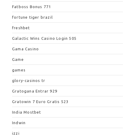
Fatboss Bonus 771
fortune tiger brazil
freshbet
Galactic Wins Casino Login 505
Gama Casino
Game
games
glory-casinos tr
Gratogana Entrar 929
Gratowin 7 Euro Gratis 523
India Mostbet
Indwin
izzi