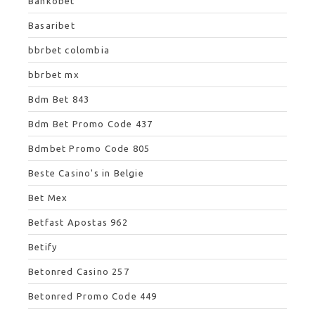
Bankobet
Basaribet
bbrbet colombia
bbrbet mx
Bdm Bet 843
Bdm Bet Promo Code 437
Bdmbet Promo Code 805
Beste Casino's in Belgie
Bet Mex
Betfast Apostas 962
Betify
Betonred Casino 257
Betonred Promo Code 449