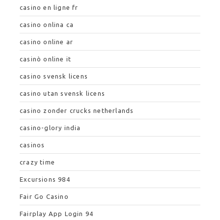
casino en ligne fr
casino onlina ca
casino online ar
casinò online it
casino svensk licens
casino utan svensk licens
casino zonder crucks netherlands
casino-glory india
casinos
crazy time
Excursions 984
Fair Go Casino
Fairplay App Login 94