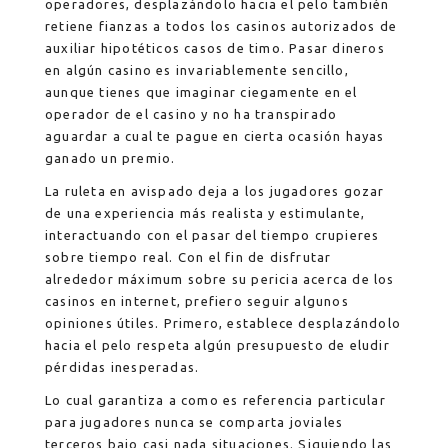
operadores, desplazándolo hacia el pelo también
retiene fianzas a todos los casinos autorizados de
auxiliar hipotéticos casos de timo. Pasar dineros
en algún casino es invariablemente sencillo,
aunque tienes que imaginar ciegamente en el
operador de el casino y no ha transpirado
aguardar a cual te pague en cierta ocasión hayas
ganado un premio.
La ruleta en avispado deja a los jugadores gozar
de una experiencia más realista y estimulante,
interactuando con el pasar del tiempo crupieres
sobre tiempo real. Con el fin de disfrutar
alrededor máximum sobre su pericia acerca de los
casinos en internet, prefiero seguir algunos
opiniones útiles. Primero, establece desplazándolo
hacia el pelo respeta algún presupuesto de eludir
pérdidas inesperadas.
Lo cual garantiza a como es referencia particular
para jugadores nunca se comparta joviales
terceros bajo casi nada situaciones. Siguiendo las