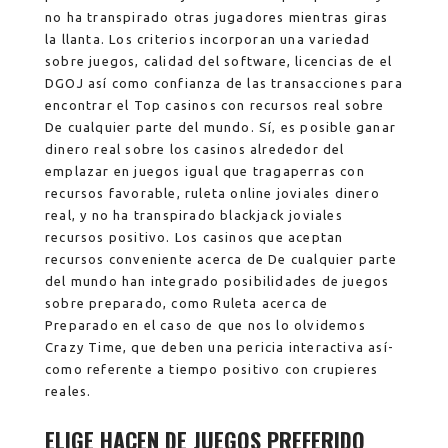
no ha transpirado otras jugadores mientras giras
la llanta.
Los criterios incorporan una variedad
sobre juegos, calidad del software, licencias de el
DGOJ así­ como confianza de las transacciones para
encontrar el Top casinos con recursos real sobre
De cualquier parte del mundo. Sí, es posible ganar
dinero real sobre los casinos alrededor del
emplazar en juegos igual que tragaperras con
recursos favorable, ruleta online joviales dinero
real, y no ha transpirado blackjack joviales
recursos positivo. Los casinos que aceptan
recursos conveniente acerca de De cualquier parte
del mundo han integrado posibilidades de juegos
sobre preparado, como Ruleta acerca de
Preparado en el caso de que nos lo olvidemos
Crazy Time, que deben una pericia interactiva así­
como referente a tiempo positivo con crupieres
reales.
ELIGE HACEN DE JUEGOS PREFERIDO