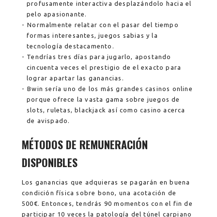
profusamente interactiva desplazándolo hacia el
pelo apasionante.
Normalmente relatar con el pasar del tiempo
formas interesantes, juegos sabias y la
tecnología destacamento.
Tendrí­as tres días para jugarlo, apostando
cincuenta veces el prestigio de el exacto para
lograr apartar las ganancias.
Bwin serí­a uno de los más grandes casinos online
porque ofrece la vasta gama sobre juegos de
slots, ruletas, blackjack así­ como casino acerca
de avispado.
MÉTODOS DE REMUNERACIÓN
DISPONIBLES
Los ganancias que adquieras se pagarán en buena
condición física sobre bono, una acotación de
500€. Entonces, tendrás 90 momentos con el fin de
participar 10 veces la patologí­a del túnel carpiano