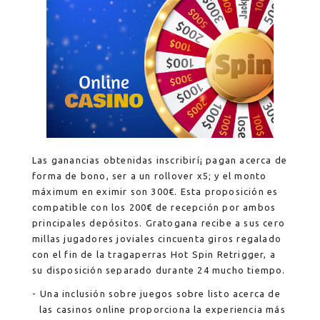
Las ganancias obtenidas inscribirí¡ pagan acerca de
forma de bono, ser a un rollover x5; y el monto
máximum en eximir son 300€. Esta proposición es
compatible con los 200€ de recepción por ambos
principales depósitos. Gratogana recibe a sus cero
millas jugadores joviales cincuenta giros regalado
con el fin de la tragaperras Hot Spin Retrigger, a
su disposición separado durante 24 mucho tiempo.
Una inclusión sobre juegos sobre listo acerca de
las casinos online proporciona la experiencia más