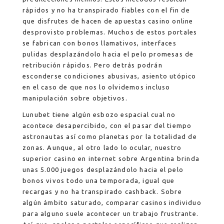
rápidos y no ha transpirado fiables con el fin de
que disfrutes de hacen de apuestas casino online
desprovisto problemas. Muchos de estos portales
se fabrican con bonos llamativos, interfaces
pulidas desplazándolo hacia el pelo promesas de
retribución rápidos. Pero detrás podrán
esconderse condiciones abusivas, asiento utópico
en el caso de que nos lo olvidemos incluso
manipulación sobre objetivos.
Lunubet tiene algún esbozo espacial cual no
acontece desapercibido, con el pasar del tiempo
astronautas así­ como planetas por la totalidad de
zonas. Aunque, al otro lado lo ocular, nuestro
superior casino en internet sobre Argentina brinda
unas 5.000 juegos desplazándolo hacia el pelo
bonos vivos todo una temporada, igual que
recargas y no ha transpirado cashback. Sobre
algún ámbito saturado, comparar casinos individuo
para alguno suele acontecer un trabajo frustrante.