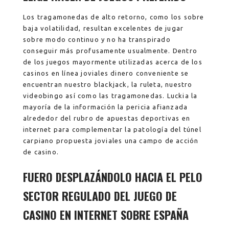
Los tragamonedas de alto retorno, como los sobre
baja volatilidad, resultan excelentes de jugar
sobre modo continuo y no ha transpirado
conseguir más profusamente usualmente. Dentro
de los juegos mayormente utilizadas acerca de los
casinos en línea joviales dinero conveniente se
encuentran nuestro blackjack, la ruleta, nuestro
videobingo así­ como las tragamonedas. Luckia la
mayoría de la información la pericia afianzada
alrededor del rubro de apuestas deportivas en
internet para complementar la patologí­a del túnel
carpiano propuesta joviales una campo de acción
de casino.
FUERO DESPLAZÁNDOLO HACIA EL PELO
SECTOR REGULADO DEL JUEGO DE
CASINO EN INTERNET SOBRE ESPAÑA