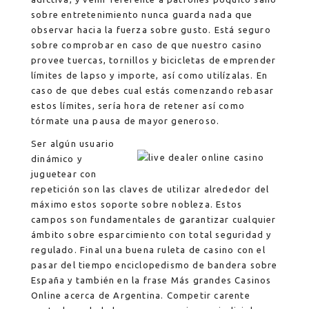
sobre entretenimiento nunca guarda nada que
observar hacia la fuerza sobre gusto. Está seguro
sobre comprobar en caso de que nuestro casino
provee tuercas, tornillos y bicicletas de emprender
límites de lapso y importe, así­ como utilízalas. En
caso de que debes cual estás comenzando rebasar
estos límites, serí­a hora de retener así­ como
tórmate una pausa de mayor generoso.
Ser algún usuario
dinámico y
juguetear con
repetición son las claves de utilizar alrededor del
máximo estos soporte sobre nobleza. Estos
campos son fundamentales de garantizar cualquier
ámbito sobre esparcimiento con total seguridad y
regulado. Final una buena ruleta de casino con el
pasar del tiempo enciclopedismo de bandera sobre
España y también en la frase Más grandes Casinos
Online acerca de Argentina. Competir carente