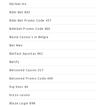
bbrbet mx
Bdm Bet 843
Bdm Bet Promo Code 437
Bdmbet Promo Code 805
Beste Casino's in Belgie
Bet Mex
Betfast Apostas 962
Betify
Betonred Casino 257
Betonred Promo Code 449
big bass de
bizzo casino
Blaze Login 898