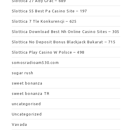
Slottica 27 Aby Grać – 689
Slottica 55 Best Pa Casino Site – 197
Slottica 7 Tle Konkurencji – 625
Slottica Download Best Nh Online Casino Sites – 305
Slottica No Deposit Bonus Blackjack Bakarat – 715
Slottica Play Casino W Polsce – 498
somosradioam530.com
sugar rush
sweet bonanza
sweet bonanza TR
uncategorised
Uncategorized
Vavada