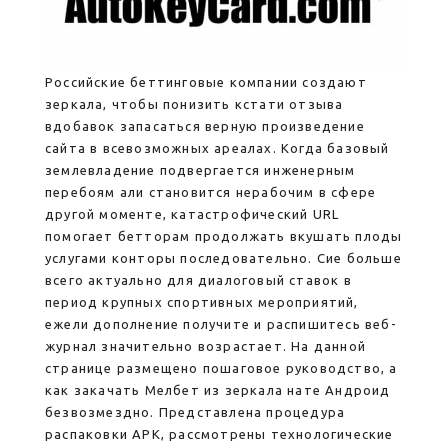
Российские беттинговые компании создают
зеркала, чтобы понизить кстати отзыва
вдобавок запасаться верную произведение
сайта в всевозможных ареалах. Когда базовый
землевладение подвергается инженерным
перебоям али становится нерабочим в сфере
другой моменте, катастрофический URL
помогает бетторам продолжать вкушать плоды
услугами конторы последовательно. Сие больше
всего актуально для диалоговый ставок в
период крупных спортивных мероприятий,
ежели дополнение получите и распишитесь веб-
журнал значительно возрастает. На данной
странице размещено пошаговое руководство, а
как закачать Мелбет из зеркала нате Андроид
безвозмездно. Представлена процедура
распаковки APK, рассмотрены технологические