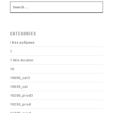
CATEGORIES
! Без рубрики
1
1 Win Aviator
10
10000_sat3
10030_sat
10200_prod3
10250_prod
11400_prod