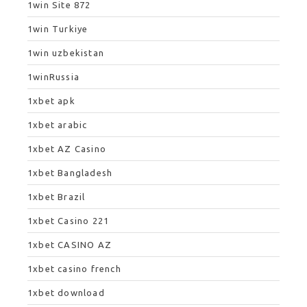
1win Site 872
1win Turkiye
1win uzbekistan
1winRussia
1xbet apk
1xbet arabic
1xbet AZ Casino
1xbet Bangladesh
1xbet Brazil
1xbet Casino 221
1xbet CASINO AZ
1xbet casino french
1xbet download