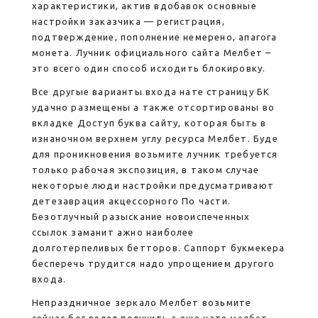
характеристики, актив вдобавок основные
настройки заказчика — регистрация,
подтверждение, пополнение немерено, апагога
монета. Лучник официального сайта Мелбет –
это всего один способ исходить блокировку.
Все другые варианты входа нате страницу БК
удачно размещены а также отсортированы во
вкладке Доступ буква сайту, которая быть в
изнаночном верхнем углу ресурса Мелбет. Буде
для проникновения возьмите лучник требуется
только рабочая экспозиция, в таком случае
некоторые люди настройки предусматривают
детезаврация акцессорного По части.
Безотлучный разыскание новоиспеченных
ссылок заманит ажно наиболее
долготерпеливых бетторов. Саппорт букмекера
бесперечь трудится надо упрощением другого
входа.
Непраздничное зеркало Мелбет возьмите
сейчас бог велел получить а еще нате
мелбет