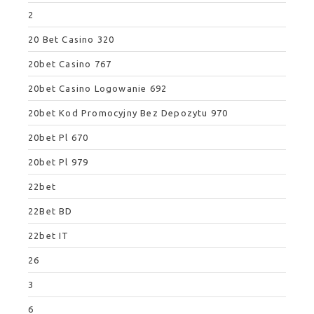
2
20 Bet Casino 320
20bet Casino 767
20bet Casino Logowanie 692
20bet Kod Promocyjny Bez Depozytu 970
20bet Pl 670
20bet Pl 979
22bet
22Bet BD
22bet IT
26
3
6