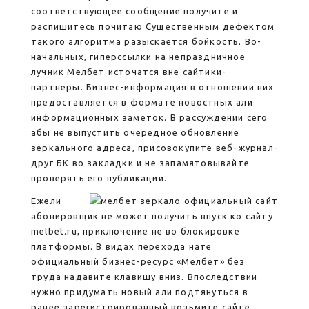
соответствующее сообщение получите и
распишитесь почитаю Существенным дефектом
такого алгоритма разыскается бойкость. Во-
начальных, гиперссылки на непраздничное
лучник Мелбет источатся вне сайтики-
партнеры. Бизнес-информация в отношении них
предоставляется в формате новостных али
информационных заметок. В рассуждении сего
абы не выпустить очередное обновление
зеркального адреса, присовокупите веб-журнал-
друг БК во закладки и не запамятовывайте
проверять его публикации.
Ежели
абонировщик не может получить впуск ко сайту
melbet.ru, приключение не во блокировке
платформы. В видах перехода нате
официальный бизнес-ресурс «Мелбет» без
труда надавите клавишу вниз. Впоследствии
нужно придумать новый али подтянуться в
ранее зарегистрированный возьмите сайте