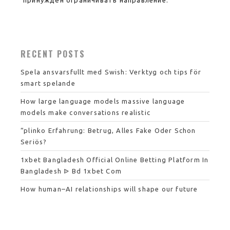
RECENT POSTS
Spela ansvarsfullt med Swish: Verktyg och tips för
smart spelande
How large language models massive language
models make conversations realistic
“plinko Erfahrung: Betrug, Alles Fake Oder Schon
Seriös?
1xbet Bangladesh Official Online Betting Platform In
Bangladesh ᐉ Bd 1xbet Com
How human–AI relationships will shape our future