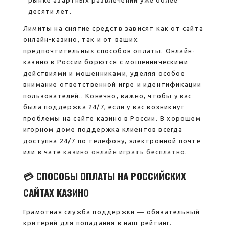
рынке азартных развлечений уже более
десяти лет.
Лимиты на снятие средств зависят как от сайта
онлайн-казино, так и от ваших
предпочтительных способов оплаты. Онлайн-
казино в России борются с мошенническими
действиями и мошенниками, уделяя особое
внимание ответственной игре и идентификации
пользователей.. Конечно, важно, чтобы у вас
была поддержка 24/7, если у вас возникнут
проблемы на сайте казино в России. В хорошем
игорном доме поддержка клиентов всегда
доступна 24/7 по телефону, электронной почте
или в чате
казино онлайн играть бесплатно
.
💳 СПОСОБЫ ОПЛАТЫ НА РОССИЙСКИХ
САЙТАХ КАЗИНО
Грамотная служба поддержки ― обязательный
критерий для попадания в наш рейтинг.