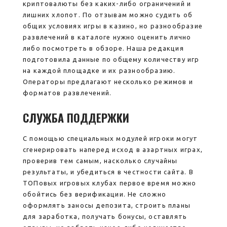
криптовалюты без каких-либо ограничений и
лишних хлопот. По отзывам можно судить об
общих условиях игры в казино, но разнообразие
развлечений в каталоге нужно оценить лично
либо посмотреть в обзоре. Наша редакция
подготовила данные по общему количеству игр
на каждой площадке и их разнообразию.
Операторы предлагают несколько режимов и
форматов развлечений.
СЛУЖБА ПОДДЕРЖКИ
С помощью специальных модулей игроки могут
сгенерировать наперед исход в азартных играх,
проверив тем самым, насколько случайны
результаты, и убедиться в честности сайта. В
ТОПовых игровых клубах первое время можно
обойтись без верификации. Не сложно
оформлять заносы депозита, строить планы
для заработка, получать бонусы, оставлять