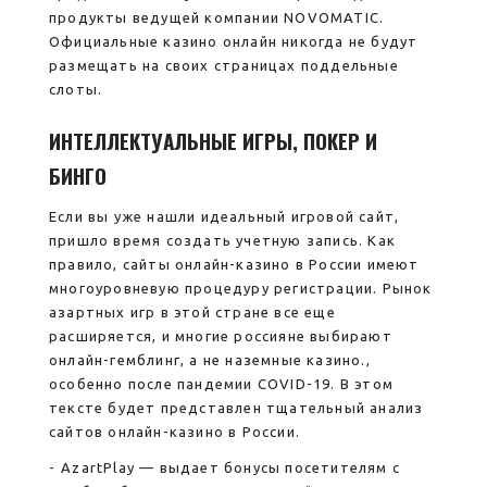
продукты ведущей компании NOVOMATIC.
Официальные казино онлайн никогда не будут
размещать на своих страницах поддельные
слоты.
ИНТЕЛЛЕКТУАЛЬНЫЕ ИГРЫ, ПОКЕР И
БИНГО
Если вы уже нашли идеальный игровой сайт,
пришло время создать учетную запись. Как
правило, сайты онлайн-казино в России имеют
многоуровневую процедуру регистрации. Рынок
азартных игр в этой стране все еще
расширяется, и многие россияне выбирают
онлайн-гемблинг, а не наземные казино.,
особенно после пандемии COVID-19. В этом
тексте будет представлен тщательный анализ
сайтов онлайн-казино в России.
AzartPlay — выдает бонусы посетителям с