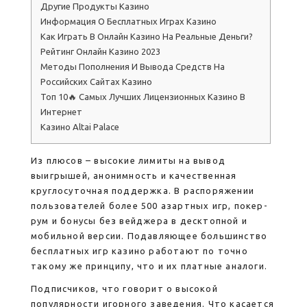
Другие Продукты Казино
Информация О Бесплатных Играх Казино
Как Играть В Онлайн Казино На Реальные Деньги?
Рейтинг Онлайн Казино 2023
Методы Пополнения И Вывода Средств На
Российских Сайтах Казино
Топ 10🔥 Самых Лучших Лицензионных Казино В
Интернет
Казино Altai Palace
Из плюсов – высокие лимиты на вывод
выигрышей, анонимность и качественная
круглосуточная поддержка. В распоряжении
пользователей более 500 азартных игр, покер-
рум и бонусы без вейджера в десктопной и
мобильной версии. Подавляющее большинство
бесплатных игр казино работают по точно
такому же принципу, что и их платные аналоги.
Подписчиков, что говорит о высокой
популярности игорного заведения. Что касается