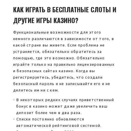
КАК ИГРАТЬ В БЕСПЛАТНЫЕ СЛОТЫ И
ДРУГИЕ ИГРЫ КАЗИНО?
Функциональные возможности для этого
немного различаются в зависимости от того, в
какой стране вы живете. Если проблема не
устраняется, обязательно обратитесь за
помощью, где это возможно. Обязательно
играйте только на правильно лицензированных
и безопасных сайтах казино. Когда вы
регистрируетесь, убедитесь, что создали
безопасный пароль и не записывайте его и не
делитесь им ни с кем.
В некоторых редких случаях приветственный
бонус в казино может даже увеличить ваш
депозит более чем в два раза.
Списки постоянно обновляются
автоматической рейтинговой системой.