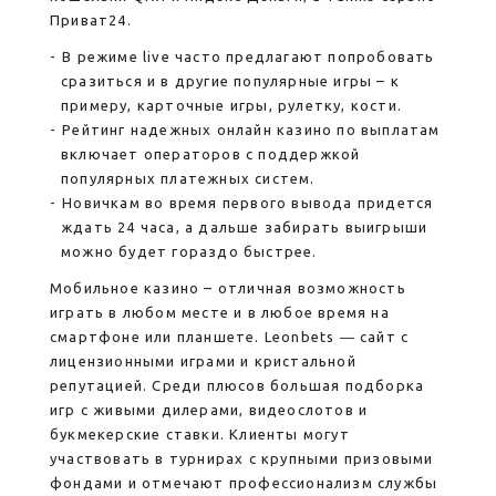
Приват24.
В режиме live часто предлагают попробовать
сразиться и в другие популярные игры – к
примеру, карточные игры, рулетку, кости.
Рейтинг надежных онлайн казино по выплатам
включает операторов с поддержкой
популярных платежных систем.
Новичкам во время первого вывода придется
ждать 24 часа, а дальше забирать выигрыши
можно будет гораздо быстрее.
Мобильное казино – отличная возможность
играть в любом месте и в любое время на
смартфоне или планшете. Leonbets ― сайт с
лицензионными играми и кристальной
репутацией. Среди плюсов большая подборка
игр с живыми дилерами, видеослотов и
букмекерские ставки. Клиенты могут
участвовать в турнирах с крупными призовыми
фондами и отмечают профессионализм службы