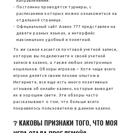
направлениями.
Постоянно проводятся турниры, с
расписанием которых можно ознакомиться на
отдельной странице.
Официальный сайт Азино 777 представлен на
девяти разных языках, а интерфейс
максимально удобный и понятный.
То же самое касается почтовой учетной записи,
которую вы подключаете к своей учетной
записи в казино, а также любых электронных
кошельков. Обзоры игроков – Хотя чаще всего
игроки делятся своим плохим опытом в
Интернете, все еще есть много позитивных
отзывов об онлайн-казино, которые выводят
их в хорошем свете. Эти обзоры часто
рассказывают о том, что больше всего
понравилось пользователю в данном казино.
❔ КАКОВЫ ПРИЗНАКИ ТОГО, ЧТО МОЯ