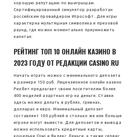
хорошую репутацию по выигрышам.
Сертифицированный симулятор разработан
российским провайдером Игрософт. Для игры
характерна мультяшная символика и призовой
раунд, где можно моментально приумножить
капитал.
РЕЙТИНГ ТОП 10 ОНЛАЙН КАЗИНО В
2023 ГОДУ ОТ РЕДАКЦИИ CASINO RU
Начать играть можно с минимального депозита
в размере 150 руб. Лицензионное онлайн казино
Риобет предлагает своим посетителям более
400 моделей азартных игр на деньги. Ставки
здесь можно делать в рублях, гривнах,
долларах и евро. Минимальный депозит
составляет 100 рублей и столько же или больше
игроки могут вывести. Для депозитов и вывода
можно использовать кредитные карты,
кошельки Qiwi и Яндекс Деньги, а также сервис