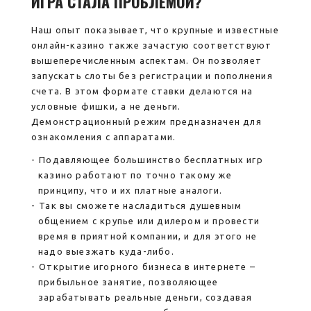
ИГРА СТАЛА ПРОБЛЕМОЙ?
Наш опыт показывает, что крупные и известные
онлайн-казино также зачастую соответствуют
вышеперечисленным аспектам. Он позволяет
запускать слоты без регистрации и пополнения
счета. В этом формате ставки делаются на
условные фишки, а не деньги.
Демонстрационный режим предназначен для
ознакомления с аппаратами.
Подавляющее большинство бесплатных игр
казино работают по точно такому же
принципу, что и их платные аналоги.
Так вы сможете насладиться душевным
общением с крупье или дилером и провести
время в приятной компании, и для этого не
надо выезжать куда-либо.
Открытие игорного бизнеса в интернете –
прибыльное занятие, позволяющее
зарабатывать реальные деньги, создавая