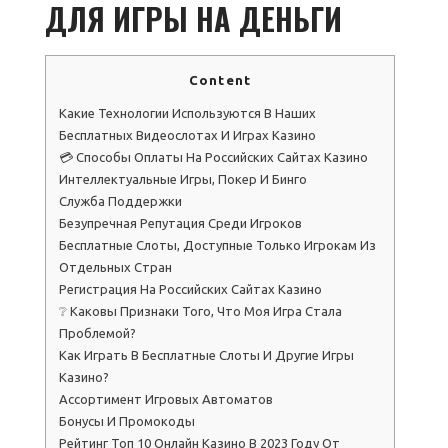
ДЛЯ ИГРЫ НА ДЕНЬГИ
Content
Какие Технологии Используются В Наших
Бесплатных Видеослотах И Играх Казино
💳 Способы Оплаты На Российских Сайтах Казино
Интеллектуальные Игры, Покер И Бинго
Служба Поддержки
Безупречная Репутация Среди Игроков
Бесплатные Слоты, Доступные Только Игрокам Из
Отдельных Стран
Регистрация На Российских Сайтах Казино
❔ Каковы Признаки Того, Что Моя Игра Стала
Проблемой?
Как Играть В Бесплатные Слоты И Другие Игры
Казино?
Ассортимент Игровых Автоматов
Бонусы И Промокоды
Рейтинг Топ 10 Онлайн Казино В 2023 Году От