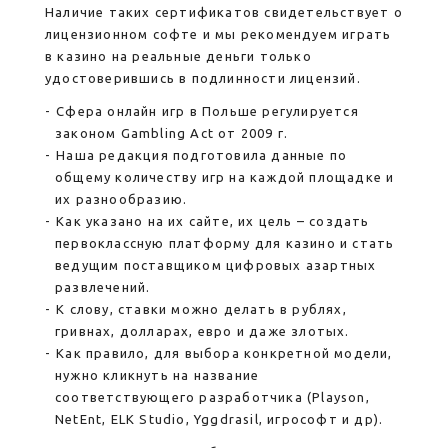
Наличие таких сертификатов свидетельствует о
лицензионном софте и мы рекомендуем играть
в казино на реальные деньги только
удостоверившись в подлинности лицензий.
Сфера онлайн игр в Польше регулируется
законом Gambling Act от 2009 г.
Наша редакция подготовила данные по
общему количеству игр на каждой площадке и
их разнообразию.
Как указано на их сайте, их цель – создать
первоклассную платформу для казино и стать
ведущим поставщиком цифровых азартных
развлечений.
К слову, ставки можно делать в рублях,
гривнах, долларах, евро и даже злотых.
Как правило, для выбора конкретной модели,
нужно кликнуть на название
соответствующего разработчика (Playson,
NetEnt, ELK Studio, Yggdrasil, игрософт и др).