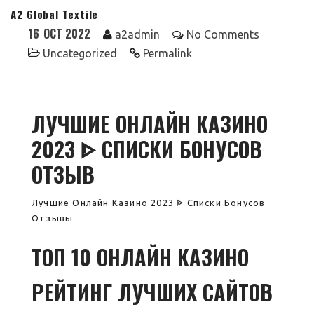
A2 Global Textile
16
OCT 2022
a2admin
No Comments
Uncategorized
Permalink
ЛУЧШИЕ ОНЛАЙН КАЗИНО
2023 ᐈ СПИСКИ БОНУСОВ
ОТЗЫВ
Лучшие Онлайн Казино 2023 ᐈ Списки Бонусов
Отзывы
ТОП 10 ОНЛАЙН КАЗИНО
РЕЙТИНГ ЛУЧШИХ САЙТОВ