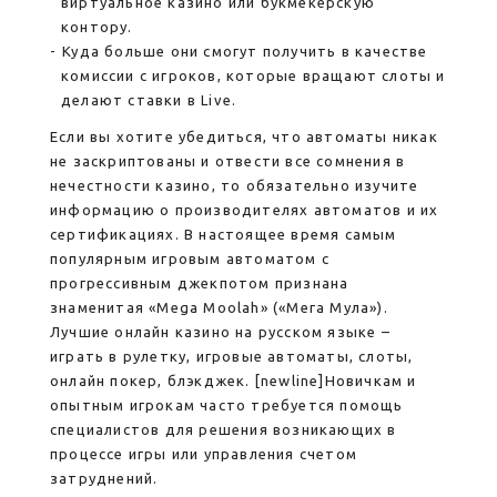
виртуальное казино или букмекерскую
контору.
Куда больше они смогут получить в качестве
комиссии с игроков, которые вращают слоты и
делают ставки в Live.
Если вы хотите убедиться, что автоматы никак
не заскриптованы и отвести все сомнения в
нечестности казино, то обязательно изучите
информацию о производителях автоматов и их
сертификациях. В настоящее время самым
популярным игровым автоматом с
прогрессивным джекпотом признана
знаменитая «Mega Moolah» («Мега Мула»).
Лучшие онлайн казино на русском языке –
играть в рулетку, игровые автоматы, слоты,
онлайн покер, блэкджек. [newline]Новичкам и
опытным игрокам часто требуется помощь
специалистов для решения возникающих в
процессе игры или управления счетом
затруднений.