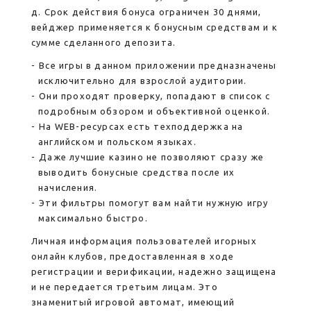
д. Срок действия бонуса ограничен 30 днями,
вейджер применяется к бонусным средствам и к
сумме сделанного депозита.
Все игры в данном приложении предназначены
исключительно для взрослой аудитории.
Они проходят проверку, попадают в список с
подробным обзором и объективной оценкой.
На WEB-ресурсах есть техподдержка на
английском и польском языках.
Даже лучшие казино не позволяют сразу же
выводить бонусные средства после их
начисления.
Эти фильтры помогут вам найти нужную игру
максимально быстро.
Личная информация пользователей игорных
онлайн клубов, предоставленная в ходе
регистрации и верификации, надежно защищена
и не передается третьим лицам. Это
знаменитый игровой автомат, имеющий