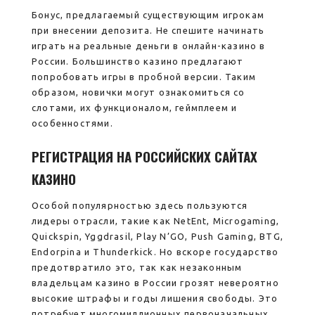
Бонус, предлагаемый существующим игрокам
при внесении депозита. Не спешите начинать
играть на реальные деньги в онлайн-казино в
России. Большинство казино предлагают
попробовать игры в пробной версии. Таким
образом, новички могут ознакомиться со
слотами, их функционалом, геймплеем и
особенностями.
РЕГИСТРАЦИЯ НА РОССИЙСКИХ САЙТАХ
КАЗИНО
Особой популярностью здесь пользуются
лидеры отрасли, такие как NetEnt, Microgaming,
Quickspin, Yggdrasil, Play N’GO, Push Gaming, BTG,
Endorpina и Thunderkick. Но вскоре государство
предотвратило это, так как незаконным
владельцам казино в России грозят невероятно
высокие штрафы и годы лишения свободы. Это
потребует многомиллионных первоначальных