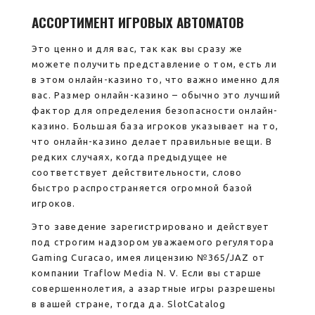
АССОРТИМЕНТ ИГРОВЫХ АВТОМАТОВ
Это ценно и для вас, так как вы сразу же
можете получить представление о том, есть ли
в этом онлайн-казино то, что важно именно для
вас. Размер онлайн-казино – обычно это лучший
фактор для определения безопасности онлайн-
казино. Большая база игроков указывает на то,
что онлайн-казино делает правильные вещи. В
редких случаях, когда предыдущее не
соответствует действительности, слово
быстро распространяется огромной базой
игроков.
Это заведение зарегистрировано и действует
под строгим надзором уважаемого регулятора
Gaming Curacao, имея лицензию №365/JAZ от
компании Traflow Media N. V. Если вы старше
совершеннолетия, а азартные игры разрешены
в вашей стране, тогда да. SlotCatalog