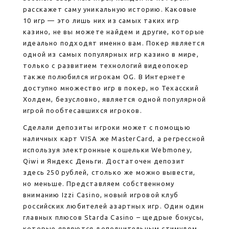
расскажет саму уникальную историю. Каковые
10 игр — это лишь них из самых таких игр
казино, не вы можете найдем и другие, которые
идеально подходят именно вам. Покер является
одной из самых популярных игр казино в мире,
только с развитием технологий видеопокер
также полюбился игрокам OG. В Интернете
доступно множество игр в покер, но Техасский
Холдем, безусловно, является одной популярной
игрой пообтесавшихся игроков.
Сделали депозиты игроки может с помощью
наличных карт VISA же MasterCard, а регрессной
используя электронные кошельки Webmoney,
Qiwi и Яндекс Деньги. Достаточен депозит
здесь 250 рублей, столько же можно вывести,
но меньше. Представляем собственному
вниманию Izzi Casino, новый игровой клуб
российских любителей азартных игр. Один один
главных плюсов Starda Casino – щедрые бонусы,
которые являются дополнительным стимулом