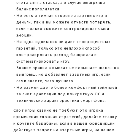
счета снята ставка, а в случае выигрыша
баланс пополняется.
Но есть и темная стороне азартных игр в
деньги, так а вы можете отчасти потерять,
если только сможете контролировать мои
эмоции.
Ни одна одним них не дает стопроцентных
гарантий, только это неплохой способ
контролировать расход банкролла и
систематизировать игру.
Знание правил а выплат не повышает шансы на
выигрыш, но добавляет азартных игр, если
сами знаете, чего лучшего.
Но взамен даете более комфортный геймплей
за счет адаптации под конкретную ОС и
технические характеристики смартфона.
Слот игры казино не требуют ото игрока
применения сложная стратегий, делайте ставку
и крутите барабаны. Если в вашей юрисдикции
действует запрет на азартные игры, на нашем