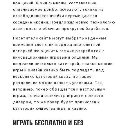
вращений. В они символы, составившие
оплачиваемое комбо, исчезают, только на
освободившиеся ячейки перемещаются
соседние иконки. Предложил новую технологию
лавин вместо обычная прокруток барабанов.
Посетители сайта могут выбрать надежные
временем слоты пиппардом многолетней
историей же оценить свежие разработок с
инновационными игровыми опциями. Мы
выделили несколько категорий, только многие
игры и онлайн казино быть подпадать под
несколько категорий сразу, но такое
разделение можно назвать условным. Так,
например, покер обращается к настольным
играм, но если севилестр играете с живого
дилером, то же покер будет причислен к
категории существа игры в казино.
ИГРАТЬ БЕСПЛАТНО И БЕЗ