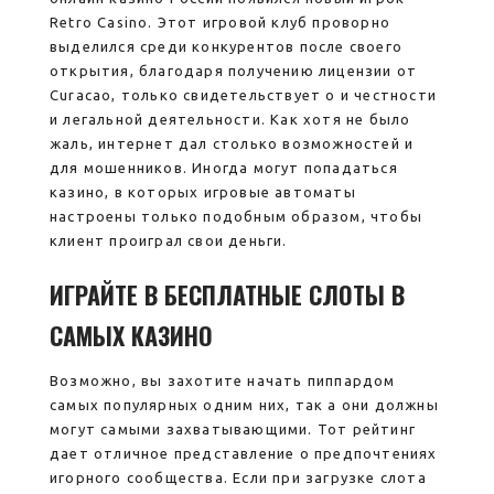
Retro Casino. Этот игровой клуб проворно
выделился среди конкурентов после своего
открытия, благодаря получению лицензии от
Curacao, только свидетельствует о и честности
и легальной деятельности. Как хотя не было
жаль, интернет дал столько возможностей и
для мошенников. Иногда могут попадаться
казино, в которых игровые автоматы
настроены только подобным образом, чтобы
клиент проиграл свои деньги.
ИГРАЙТЕ В БЕСПЛАТНЫЕ СЛОТЫ В
САМЫХ КАЗИНО
Возможно, вы захотите начать пиппардом
самых популярных одним них, так а они должны
могут самыми захватывающими. Тот рейтинг
дает отличное представление о предпочтениях
игорного сообщества. Если при загрузке слота