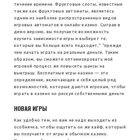
течении времени. Фруктовые слоты, известные
также как фруктовые автоматы, являетесь
одним из наиболее распространенных видов
игровых автоматов в онлайн-казино. Сыграв в
демо версию, вы получаете возможность
изучить зависимости игры и выберет те,
которые вы больше всего подходят,” “прежде
чем начать играть на реальные деньги. Таким
образом, вы сможете оптимизировать мой
игровой процесс же повысить шансы на
выигрыш. Бесплатные игры казино — это
определение, включающее и себя целый ряд
возможностей, которые даются игрокам, чтобы
играть в казино но рискуя собственными деньги.
НОВАЯ ИГРЫ
Как удобно тем, но вам не надо выходить из
особнячка, чтобы ощутить он же кайф, который
вы получаете от игры в обычном казино.