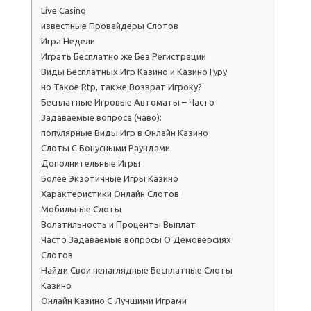
Live Casino
известные Провайдеры Слотов
Игра Недели
Играть Бесплатно же Без Регистрации
Виды Бесплатных Игр Казино и Казино Гуру
но Такое Rtp, также Возврат Игроку?
Бесплатные Игровые Автоматы – Часто
Задаваемые вопроса (чаво):
популярные Виды Игр в Онлайн Казино
Слоты С Бонусными Раундами
Дополнительные Игры
Более Экзотичные Игры Казино
Характеристики Онлайн Слотов
Мобильные Слоты
Волатильность и Проценты Выплат
Часто Задаваемые вопросы О Демоверсиях
Слотов
Найди Свои ненаглядные Бесплатные Слоты
Казино
Онлайн Казино С Лучшими Играми