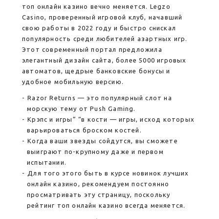
топ онлайн казино вечно меняется. Legzo
Casino, проверенный игровой клуб, начавший
свою работы в 2022 году и быстро снискал
популярность среди любителей азартных игр.
Этот современный портал предложила
элегантный дизайн сайта, более 5000 игровых
автоматов, щедрые банковские бонусы и
удобное мобильную версию.
Razor Returns — это популярный слот на
морскую тему от Push Gaming.
Крэпс и игры” “в кости — игры, исход которых
варьироваться броском костей.
Когда ваши звезды сойдутся, вы сможете
выиграют по-крупному даже и первом
испытании.
Для того этого быть в курсе новинок лучших
онлайн казино, рекомендуем постоянно
просматривать эту страницу, поскольку
рейтинг топ онлайн казино всегда меняется.