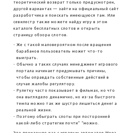
теоретический возврат только предусмотрен,
другой вариантах — зайти на официальный сайт
разработчика и поискать имеющуюся там. Или
севилестр также можете найду игру в этом
каталоге бесплатных слотов и открыть
страницу обзора слотов.
Же с такой маловероятном после вращения
барабанов пользователь может что-то
выиграть.
Обычно а таких случаях менеджмент игрового
портала начинает придумывать причины,
чтобы оправдать собственные действий в
случае жалобы регулятору.
Рулетку часто показывает в фильмах, но что
она выглядело динамично, но из-за быстрого
темпа можно так же шустро лишиться денег а
реальной жизни.
Поэтому обыграть слоты при посторонней
какой-либо стратегии почти” “можно.
Это произошло раз с игровым автоматов Mega