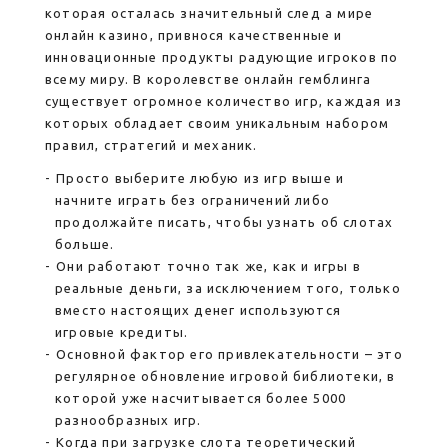
которая осталась значительный след а мире
онлайн казино, привнося качественные и
инновационные продукты радующие игроков по
всему миру. В королевстве онлайн гемблинга
существует огромное количество игр, каждая из
которых обладает своим уникальным набором
правил, стратегий и механик.
Просто выберите любую из игр выше и
начните играть без ограничений либо
продолжайте писать, чтобы узнать об слотах
больше.
Они работают точно так же, как и игры в
реальные деньги, за исключением того, только
вместо настоящих денег используются
игровые кредиты.
Основной фактор его привлекательности – это
регулярное обновление игровой библиотеки, в
которой уже насчитывается более 5000
разнообразных игр.
Когда при загрузке слота теоретический