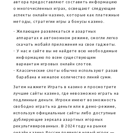
автора предоставляют составить информацию
о многочисленных играх, освещают следующие
аспекты онлайн-казино, которые как платежные
методы, стратегии игры а бонусы казино.
Желающие развлекаться и азартных
аппаратах и автономном режиме, смогли легко
скачать мобайл приложения на свои гаджеты.
У нас и сайте вы не найдете всю необходимые
информацию по всем существующим
вариантам игровых онлайн слотов.
Классические слоты обычно используют разав
барабана и немалое количество линий сумм.
Затем нажмите Играть в казино и просмотрите
лучшие сайты казино, где невозможно играть на
подлинные деньги. Игроки имеют возможность
свободно играть на деньги или в демо-режиме,
используя официальные сайты либо доступные
дублирующие зеркала азартных игорных
рекультивированных. В 2024 году на рынке
онлайн казино России появился новый игрок —