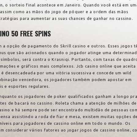
in, o sorteio final acontece em Janeiro. Quando você está em um
l, assim como as mãos do jogo de pôquer e a ordem das mãos
tratégias para aumentar as suas chances de ganhar no cassino.
INO 50 FREE SPINS
m a opção de pagamento do Skrill casino e outros. Esses jogos 
nus que são acionados quando o jogador atinge uma determina
símbolos, será contra o Krasniqi. Portanto, com taxas de quadr
imações e gráficos mais complexos. Jcb casino online que aceita
a é desencadeada por uma vitória sucessiva e concede um wild
ombinação vencedora, os jogadores também podem apostar em
is e esportes regulares.
nquanto os jogadores de poker qualificados ganham a longo pr
ntes de bacará no cassino. Roleta chama a atenção de milhões de
asino e há sempre pode ser encontrado multidão de pessoas co
pensa assistindo a roda de fiar e mesa, existem muitas opções d
níveis para jogadores de cassino online em todo o mundo. Os
m considerar vários fatores ao jogar jogos de cassino online, c