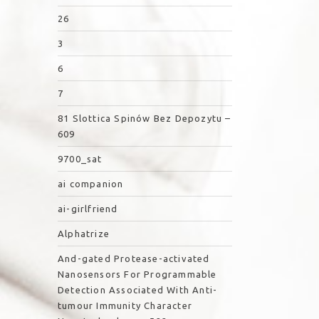
26
3
6
7
81 Slottica Spinów Bez Depozytu –
609
9700_sat
ai companion
ai-girlfriend
Alphatrize
And-gated Protease-activated
Nanosensors For Programmable
Detection Associated With Anti-
tumour Immunity Character