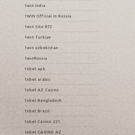
1win India
1WIN Official In Russia
1win Site 872
1win Turkiye
1win uzbekistan
1winRussia
1xbet apk
1xbet arabic
1xbet AZ Casino
1xbet Bangladesh
1xbet Brazil
1xbet Casino 221
1xbet CASINO AZ