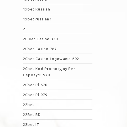
1xbet Russian
1xbet russian1
2
20 Bet Casino 320
20bet Casino 767
20bet Casino Logowanie 692
20bet Kod Promocyjny Bez
Depozytu 970
20bet Pl 670
20bet Pl 979
22bet
22Bet BD
22bet IT