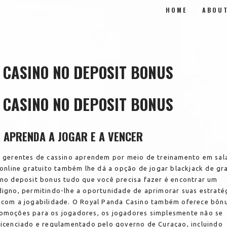
HOME
ABOU
 CASINO NO DEPOSIT BONUS
 CASINO NO DEPOSIT BONUS
 APRENDA A JOGAR E A VENCER
a gerentes de cassino aprendem por meio de treinamento em sal
 online gratuito também lhe dá a opção de jogar blackjack de gr
 no deposit bonus tudo que você precisa fazer é encontrar um
digno, permitindo-lhe a oportunidade de aprimorar suas estraté
 com a jogabilidade. O Royal Panda Casino também oferece bôn
omoções para os jogadores, os jogadores simplesmente não se
Licenciado e regulamentado pelo governo de Curaçao, incluindo