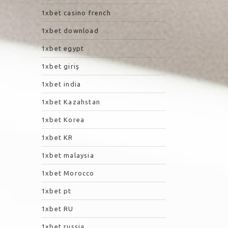
1xbet casino french
1xbet download
1xbet egypt
1xbet giriş
1xbet india
1xbet Kazahstan
1xbet Korea
1xbet KR
1xbet malaysia
1xbet Morocco
1xbet pt
1xbet RU
1xbet russia