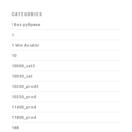
CATEGORIES
! Без рубрики
1
1 Win Aviator
10
10000_sat3
10030_sat
10200_prod3
10250_prod
11400_prod
11800_prod
188