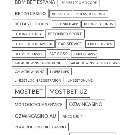
BDM BET ESPAÑA
BDMBET PROMO CODE
BET20 CASINO
BETFAST IO
BETFAST IO APOSTA
BETFAST IO LOGIN
BETONRED APP
BETONRED BONUS
BETONRED SPORT
BETONRED ITALIA
CAR SERVICE
BLAZE JOGO DE APOSTA
CBD OIL DROPS
FAT BOSS
DELIVERY SERVICE
FATBOSS AVIS
GALACTIC WINS CASINO BONUS
GALACTIC WINS CASINO LOGIN
GALACTIC WINS NZ
LINEBET APK
LINEBET LOGIN REGISTRATION
LINEBET ONLINE
MOSTBET
MOSTBET UZ
OZWINCASINO
MOTORCYCLE SERVICE
OZWINCASINO AU
PINCO NEDIR
PLAYCROCO MOBILE CASINO