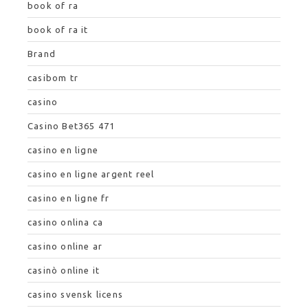
book of ra
book of ra it
Brand
casibom tr
casino
Casino Bet365 471
casino en ligne
casino en ligne argent reel
casino en ligne fr
casino onlina ca
casino online ar
casinò online it
casino svensk licens