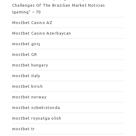
Challenges Of The Brazilian Market Noticias
Igaming" – 70
Mostbet Casino AZ
Mostbet Casino Azerbaycan
mostbet giriş
mostbet GR
mostbet hungary
mostbet italy
mostbet kirish
mostbet norway
mostbet ozbekistonda
mostbet royxatga olish
mostbet tr