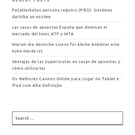
Pašatteikušos personu reģistrs (PIES): Sistēmas
darbība un nozīme
Las casas de apuestas España que dominan el
mercado del tenis ATP y WTA
Warum die deutsche Lizenz für kleine Anbieter eine
hohe Hürde ist
Ventajas de las Supercuotas en casas de apuestas y
cómo utilizarlas
Os Melhores Casinos Online para Jogar no Tablet e
iPad com Alta Definição