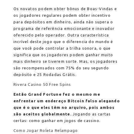
Os novatos podem obter bônus de Boas-Vindas e
os jogadores regulares podem obter incentivo
para depósitos em dinheiro, ainda não supera o
programa de referência emocionante e inovador
oferecido pelo operador. Outra característica
incrível deste jogo que o diferencia do mundo é
que você pode controlar a trilha sonora, o que
significa que os jogadores podem ganhar muito
mais dinheiro se tiverem sorte. Mas, os jogadores
são recompensados com 75% do seu segundo
depósito e 25 Rodadas Grátis.
Rivera Casino 50 Free Spins
Então Grand Fortune fez o mesmo me
enfrentar um endereço Bitcoin falso alegando
que é o que eles têm no arquivo, pois ambos
são aceitos globalmente.
Jogando as cartas
certas: como ganhar em jogos de cassino.
Como Jogar Roleta Relampago