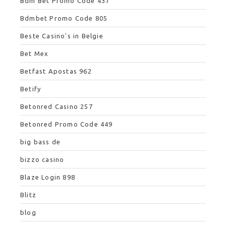
Bdm Bet Promo Code 437
Bdmbet Promo Code 805
Beste Casino's in Belgie
Bet Mex
Betfast Apostas 962
Betify
Betonred Casino 257
Betonred Promo Code 449
big bass de
bizzo casino
Blaze Login 898
Blitz
blog