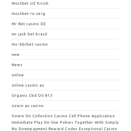
Mostbet UZ Kirish
mostbet-ru-serg
Mr Bet casino DE
mr jack bet brazil
mx-bbrbet-casino
new
News
online
online casino au
Organic Cbd Oil 813
ozwin au casino
Ozwin On Collection Casino Cell Phone Application
Immediate Play On-line Pokies Together With Simply
No Downpayment Reward Codes Exceptional Casino