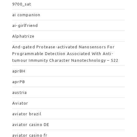
9700_sat
ai companion
ai-girlfriend
Alphatrize
And-gated Protease-activated Nanosensors For
Programmable Detection Associated With Anti-
tumour Immunity Character Nanotechnology – 522
aprBH
aprPB
austria
Aviator
aviator brazil
aviator casino DE
aviator casino fr