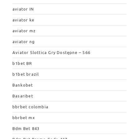
aviator IN
aviator ke
aviator mz
aviator ng
Aviator Slottica Gry Dostępne – 566
b1bet BR
b1bet brazil
Bankobet
Basaribet
bbrbet colombia
bbrbet mx
Bdm Bet 843