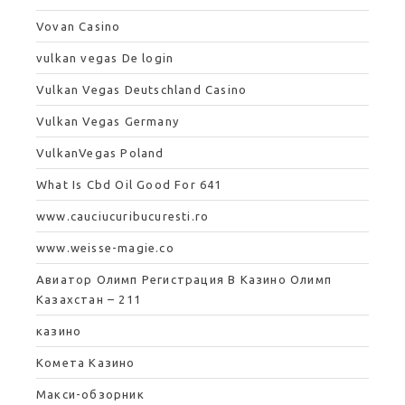
Vovan Casino
vulkan vegas De login
Vulkan Vegas Deutschland Casino
Vulkan Vegas Germany
VulkanVegas Poland
What Is Cbd Oil Good For 641
www.cauciucuribucuresti.ro
www.weisse-magie.co
Авиатор Олимп Регистрация В Казино Олимп
Казахстан – 211
казино
Комета Казино
Макси-обзорник