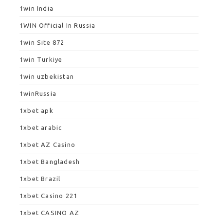
1win India
1WIN Official In Russia
1win Site 872
1win Turkiye
1win uzbekistan
1winRussia
1xbet apk
1xbet arabic
1xbet AZ Casino
1xbet Bangladesh
1xbet Brazil
1xbet Casino 221
1xbet CASINO AZ