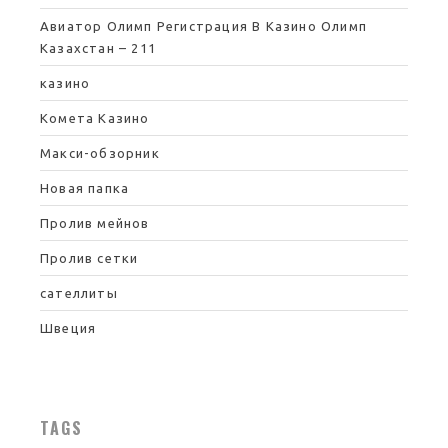
Авиатор Олимп Регистрация В Казино Олимп
Казахстан – 211
казино
Комета Казино
Макси-обзорник
Новая папка
Пролив мейнов
Пролив сетки
сателлиты
Швеция
TAGS