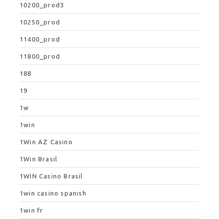
10200_prod3
10250_prod
11400_prod
11800_prod
188
19
1w
1win
1Win AZ Casino
1Win Brasil
1WIN Casino Brasil
1win casino spanish
1win fr