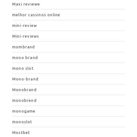
Maxi reviewe
melhor cassinos online
mini-review
Mini-reviews
mombrand
mono brand
mono slot
Mono-brand
Monobrand
monobrend
monogame
monoslot
Mostbet