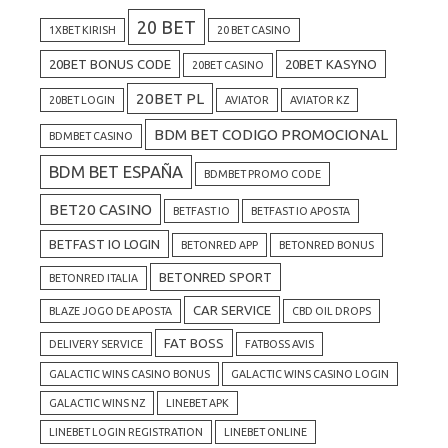
20 BET
1XBET KIRISH
20 BET CASINO
20BET BONUS CODE
20BET KASYNO
20BET CASINO
20BET PL
20BET LOGIN
AVIATOR
AVIATOR KZ
BDM BET CODIGO PROMOCIONAL
BDMBET CASINO
BDM BET ESPAÑA
BDMBET PROMO CODE
BET20 CASINO
BETFAST IO
BETFAST IO APOSTA
BETFAST IO LOGIN
BETONRED APP
BETONRED BONUS
BETONRED SPORT
BETONRED ITALIA
CAR SERVICE
BLAZE JOGO DE APOSTA
CBD OIL DROPS
FAT BOSS
DELIVERY SERVICE
FATBOSS AVIS
GALACTIC WINS CASINO BONUS
GALACTIC WINS CASINO LOGIN
GALACTIC WINS NZ
LINEBET APK
LINEBET LOGIN REGISTRATION
LINEBET ONLINE