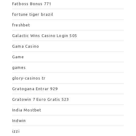
Fatboss Bonus 771
fortune tiger brazil
freshbet
Galactic Wins Casino Login 505
Gama Casino
Game
games
glory-casinos tr
Gratogana Entrar 929
Gratowin 7 Euro Gratis 523
India Mostbet
Indwin
izzi