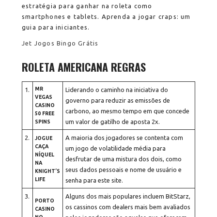
estratégia para ganhar na roleta como
smartphones e tablets. Aprenda a jogar craps: um
guia para iniciantes.
Jet Jogos Bingo Grátis
ROLETA AMERICANA REGRAS
MR
1.
Liderando o caminho na iniciativa do
VEGAS
governo para reduzir as emissões de
CASINO
carbono, ao mesmo tempo em que concede
50 FREE
um valor de gatilho de aposta 2x.
SPINS
2.
A maioria dos jogadores se contenta com
JOGUE
CAÇA
um jogo de volatilidade média para
NÍQUEL
desfrutar de uma mistura dos dois, como
NA
seus dados pessoais e nome de usuário e
KNIGHT’S
LIFE
senha para este site.
3.
Alguns dos mais populares incluem BitStarz,
PORTO
os cassinos com dealers mais bem avaliados
CASINO