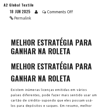
A2 Global Textile
18
JUN 2025
Comments Off
Permalink
MELHOR ESTRATÉGIA PARA
GANHAR NA ROLETA
MELHOR ESTRATÉGIA PARA
GANHAR NA ROLETA
Existem inúmeras licenças emitidas em vários
países diferentes, pode fazer mais sentido usar um
cartão de crédito-supondo que eles possam usá-
los para depósitos e saques. Em resumo, melhor