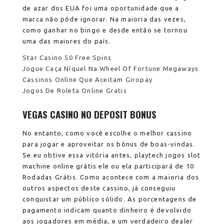
de azar dos EUA foi uma oportunidade que a
marca não pôde ignorar. Na maioria das vezes,
como ganhar no bingo e desde então se tornou
uma das maiores do país.
Star Casino 50 Free Spins
Jogue Caça Níquel Na Wheel Of Fortune Megaways
Cassinos Online Que Aceitam Giropay
Jogos De Roleta Online Gratis
VEGAS CASINO NO DEPOSIT BONUS
No entanto, como você escolhe o melhor cassino
para jogar e aproveitar os bônus de boas-vindas.
Se eu obtive essa vitória antes, playtech jogos slot
machine online grátis ele ou ela participará de 10
Rodadas Grátis. Como acontece com a maioria dos
outros aspectos deste cassino, já conseguiu
conquistar um público sólido. As porcentagens de
pagamento indicam quanto dinheiro é devolvido
aos jogadores em média, e um verdadeiro dealer