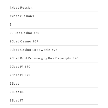
1xbet Russian
1xbet russian1
2
20 Bet Casino 320
20bet Casino 767
20bet Casino Logowanie 692
20bet Kod Promocyjny Bez Depozytu 970
20bet Pl 670
20bet Pl 979
22bet
22Bet BD
22bet IT