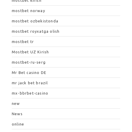
mostbet kirish
mostbet norway
mostbet ozbekistonda
mostbet royxatga olish
mostbet tr
Mostbet UZ Kirish
mostbet-ru-serg
Mr Bet casino DE
mr jack bet brazil
mx-bbrbet-casino
new
News
online