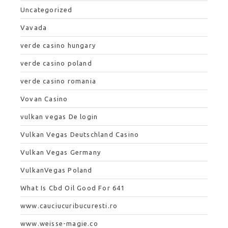
Uncategorized
Vavada
verde casino hungary
verde casino poland
verde casino romania
Vovan Casino
vulkan vegas De login
Vulkan Vegas Deutschland Casino
Vulkan Vegas Germany
VulkanVegas Poland
What Is Cbd Oil Good For 641
www.cauciucuribucuresti.ro
www.weisse-magie.co