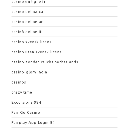
casino en ligne fr
casino onlina ca
casino online ar
casinò online it
casino svensk licens
casino utan svensk licens
casino zonder crucks netherlands
casino-glory india
casinos
crazy time
Excursions 984
Fair Go Casino
Fairplay App Login 94