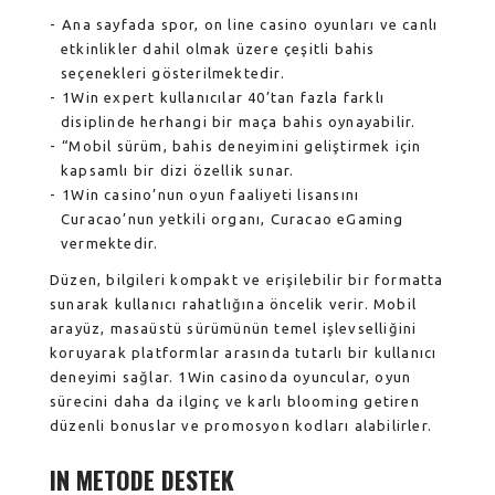
Ana sayfada spor, on line casino oyunları ve canlı
etkinlikler dahil olmak üzere çeşitli bahis
seçenekleri gösterilmektedir.
1Win expert kullanıcılar 40’tan fazla farklı
disiplinde herhangi bir maça bahis oynayabilir.
“Mobil sürüm, bahis deneyimini geliştirmek için
kapsamlı bir dizi özellik sunar.
1Win casino’nun oyun faaliyeti lisansını
Curacao’nun yetkili organı, Curacao eGaming
vermektedir.
Düzen, bilgileri kompakt ve erişilebilir bir formatta
sunarak kullanıcı rahatlığına öncelik verir. Mobil
arayüz, masaüstü sürümünün temel işlevselliğini
koruyarak platformlar arasında tutarlı bir kullanıcı
deneyimi sağlar. 1Win casinoda oyuncular, oyun
sürecini daha da ilginç ve karlı blooming getiren
düzenli bonuslar ve promosyon kodları alabilirler.
IN METODE DESTEK