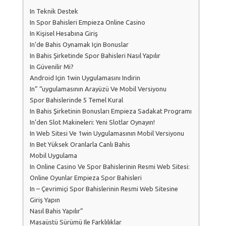
In Teknik Destek
In Spor Bahisleri Empieza Online Casino
In Kişisel Hesabına Giriş
In’de Bahis Oynamak Için Bonuslar
In Bahis Şirketinde Spor Bahisleri Nasıl Yapılır
In Güvenilir Mi?
Android Için 1win Uygulamasını Indirin
In” “uygulamasının Arayüzü Ve Mobil Versiyonu
Spor Bahislerinde 5 Temel Kural
In Bahis Şirketinin Bonusları Empieza Sadakat Programı
In’den Slot Makineleri: Yeni Slotlar Oynayın!
In Web Sitesi Ve 1win Uygulamasının Mobil Versiyonu
In Bet Yüksek Oranlarla Canlı Bahis
Mobil Uygulama
In Online Casino Ve Spor Bahislerinin Resmi Web Sitesi:
Online Oyunlar Empieza Spor Bahisleri
In – Çevrimiçi Spor Bahislerinin Resmi Web Sitesine
Giriş Yapın
Nasıl Bahis Yapılır”
Masaüstü Sürümü Ile Farklılıklar