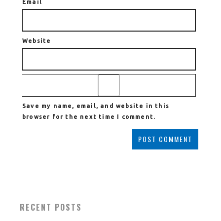
Email
Website
Save my name, email, and website in this
browser for the next time I comment.
RECENT POSTS