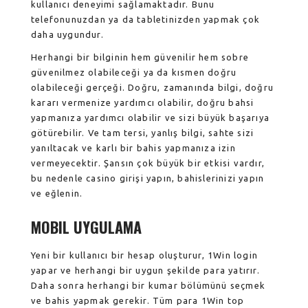
kullanıcı deneyimi sağlamaktadır. Bunu
telefonunuzdan ya da tabletinizden yapmak çok
daha uygundur.
Herhangi bir bilginin hem güvenilir hem sobre
güvenilmez olabileceği ya da kısmen doğru
olabileceği gerçeği. Doğru, zamanında bilgi, doğru
kararı vermenize yardımcı olabilir, doğru bahsi
yapmanıza yardımcı olabilir ve sizi büyük başarıya
götürebilir. Ve tam tersi, yanlış bilgi, sahte sizi
yanıltacak ve karlı bir bahis yapmanıza izin
vermeyecektir. Şansın çok büyük bir etkisi vardır,
bu nedenle casino girişi yapın, bahislerinizi yapın
ve eğlenin.
MOBIL UYGULAMA
Yeni bir kullanıcı bir hesap oluşturur, 1Win login
yapar ve herhangi bir uygun şekilde para yatırır.
Daha sonra herhangi bir kumar bölümünü seçmek
ve bahis yapmak gerekir. Tüm para 1Win top