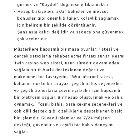
girmek ve “Kaydol” düğmesine tıklamaktır.
Hesap bakiyeleri, aktif bahisler ve mevcut
bonuslar gibi önemli bilgiler, kolaylık sağlamak
için belirgin bir şekilde görüntülenir.
Şans asla kalıcı değildir ve sadece ona güvenmek
çok acelecidir.
Müşterilere kapsamlı bir masa oyunları listesi ve
gerçek satıcılarla rekabet etme fırsatı sunar. Resmi
1win casino web sitesi, uzun süredir devam eden
sağlam bir itibarla desteklenen değerli ve
mükemmel bir tavsiyedir. 1Win internet sitesi,
kullanıcı dostu bir arayüz, çeşitli bahis seçenekleri
ve çeşitli bonuslarla çevrimiçi bahis için kapsamlı
bir platform sağlar. Bir hesap oluşturmak ve bahis
oynamak,” “canlı bahis, para çekme seçenekleri ve
çok dilli destek gibi özelliklerle desteklenen basit
bir işlemdir. Güvenli işlemler ve 7/24 müşteri
desteği, güvenilir ve keyifli bir bahis deneyimi
sağlar.