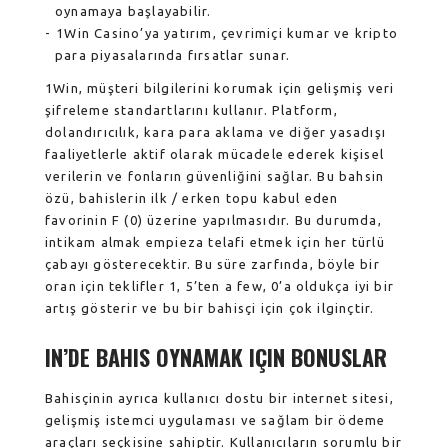
oynamaya başlayabilir.
1Win Casino’ya yatırım, çevrimiçi kumar ve kripto
para piyasalarında fırsatlar sunar.
1Win, müşteri bilgilerini korumak için gelişmiş veri
şifreleme standartlarını kullanır. Platform,
dolandırıcılık, kara para aklama ve diğer yasadışı
faaliyetlerle aktif olarak mücadele ederek kişisel
verilerin ve fonların güvenliğini sağlar. Bu bahsin
özü, bahislerin ilk / erken topu kabul eden
favorinin F (0) üzerine yapılmasıdır. Bu durumda,
intikam almak empieza telafi etmek için her türlü
çabayı gösterecektir. Bu süre zarfında, böyle bir
oran için teklifler 1, 5’ten a few, 0’a oldukça iyi bir
artış gösterir ve bu bir bahisçi için çok ilginçtir.
IN’DE BAHIS OYNAMAK IÇIN BONUSLAR
Bahisçinin ayrıca kullanıcı dostu bir internet sitesi,
gelişmiş istemci uygulaması ve sağlam bir ödeme
araçları seçkisine sahiptir. Kullanıcıların sorumlu bir