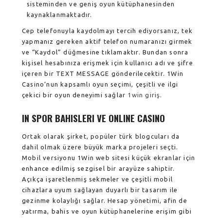
sisteminden ve geniş oyun kütüphanesinden
kaynaklanmaktadır.
Cep telefonuyla kaydolmayı tercih ediyorsanız, tek
yapmanız gereken aktif telefon numaranızı girmek
ve “Kaydol” düğmesine tıklamaktır. Bundan sonra
kişisel hesabınıza erişmek için kullanıcı adı ve şifre
içeren bir TEXT MESSAGE gönderilecektir. 1Win
Casino’nun kapsamlı oyun seçimi, çeşitli ve ilgi
çekici bir oyun deneyimi sağlar
1win giriş
.
IN SPOR BAHISLERI VE ONLINE CASINO
Ortak olarak şirket, popüler türk blogcuları da
dahil olmak üzere büyük marka projeleri seçti.
Mobil versiyonu 1Win web sitesi küçük ekranlar için
enhance edilmiş sezgisel bir arayüze sahiptir.
Açıkça işaretlenmiş sekmeler ve çeşitli mobil
cihazlara uyum sağlayan duyarlı bir tasarım ile
gezinme kolaylığı sağlar. Hesap yönetimi, afin de
yatırma, bahis ve oyun kütüphanelerine erişim gibi