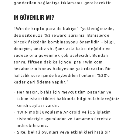
gönderilen bağlantıya tıklamanız gerekecektir.
IN GÜVENILIR MI?
1Win ile kripto para ile bakiye” “yüklediğinizde,
depozitonuza %2 reward alırsınız. Bahislerde
birçok faktörün kombinasyonu önemlidir – bilgi,
deneyim, analiz vb. Şans asla kalıcı değildir ve
sadece ona güvenmek çok acelecidir. Bundan
sonra, fifteen dakika içinde, pra 1Win com
hesabınızın bonus bakiyesine yatırılacaktır. Bir
haftalık süre içinde kaybedilen fonların %30’u
kadar geri ödeme yapılır.”
Her maçın, bahis için mevcut tüm pazarlar ve
takım istatistikleri hakkında bilgi bulabileceğiniz
kendi sayfası vardır.
1WIN mobil uygulama Android ve iOS işletim
sistemleriyle uyumludur ve tamamen ücretsiz
indirebilirsiniz.
Site, belirli oyunları veya etkinlikleri hızlı bir