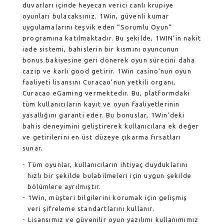
duvarları içinde heyecan verici canlı krupiye
oyunları bulacaksınız. 1Win, güvenli kumar
uygulamalarını teşvik eden “Sorumlu Oyun”
programına katılmaktadır. Bu şekilde, 1WIN’in nakit
iade sistemi, bahislerin bir kısmını oyuncunun
bonus bakiyesine geri dönerek oyun sürecini daha
cazip ve karlı good getirir. 1Win casino’nun oyun
faaliyeti lisansını Curacao’nun yetkili organı,
Curacao eGaming vermektedir. Bu, platformdaki
tüm kullanıcıların kayıt ve oyun faaliyetlerinin
yasallığını garanti eder. Bu bonuslar, 1Win’deki
bahis deneyimini geliştirerek kullanıcılara ek değer
ve getirilerini en üst düzeye çıkarma fırsatları
sunar.
Tüm oyunlar, kullanıcıların ihtiyaç duyduklarını
hızlı bir şekilde bulabilmeleri için uygun şekilde
bölümlere ayrılmıştır.
1Win, müşteri bilgilerini korumak için gelişmiş
veri şifreleme standartlarını kullanır.
Lisansımız ve güvenilir oyun yazılımı kullanımımız