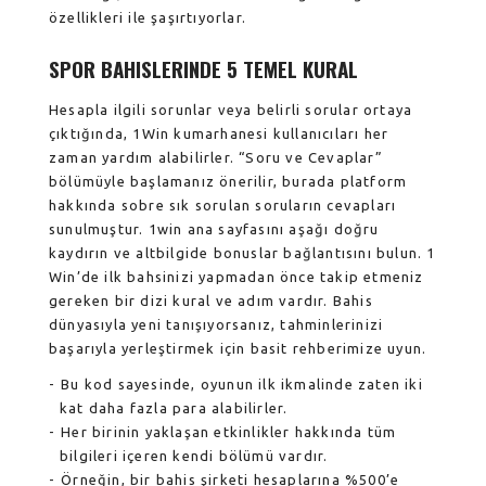
özellikleri ile şaşırtıyorlar.
SPOR BAHISLERINDE 5 TEMEL KURAL
Hesapla ilgili sorunlar veya belirli sorular ortaya
çıktığında, 1Win kumarhanesi kullanıcıları her
zaman yardım alabilirler. “Soru ve Cevaplar”
bölümüyle başlamanız önerilir, burada platform
hakkında sobre sık sorulan soruların cevapları
sunulmuştur. 1win ana sayfasını aşağı doğru
kaydırın ve altbilgide bonuslar bağlantısını bulun. 1
Win’de ilk bahsinizi yapmadan önce takip etmeniz
gereken bir dizi kural ve adım vardır. Bahis
dünyasıyla yeni tanışıyorsanız, tahminlerinizi
başarıyla yerleştirmek için basit rehberimize uyun.
Bu kod sayesinde, oyunun ilk ikmalinde zaten iki
kat daha fazla para alabilirler.
Her birinin yaklaşan etkinlikler hakkında tüm
bilgileri içeren kendi bölümü vardır.
Örneğin, bir bahis şirketi hesaplarına %500’e