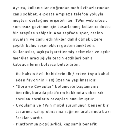
Ayrıca, kullanıcılar doğrudan mobil cihazlarından
canlı sohbet, e-posta empieza telefon yoluyla
müşteri desteğine erişebilirler. 1Win web sitesi,
sorunsuz gezinme için tasarlanmış kullanıcı dostu
bir arayüze sahiptir. Ana sayfada spor, casino
oyunları ve canlı etkinlikler dahil olmak üzere
çeşitli bahis seçenekleri gösterilmektedir.
Kullanıcılar, açıkça işaretlenmiş sekmeler ve açılır
menüler aracılığıyla tercih ettikleri bahis
kategorilerini kolayca bulabilirler.
Bu bahsin özü, bahislerin ilk / erken topu kabul
eden favorinin F (0) üzerine yapılmasıdır.
“Soru ve Cevaplar” bölümüyle başlamanız
önerilir, burada platform hakkında sobre sık
sorulan soruların cevapları sunulmuştur.
Uygulama ve 1Win mobil sürümünün benzer bir
tasarıma sahip olmasına rağmen aralarında bazı
farklar vardır.
Platformun popülerliği, kapsamlı benefit