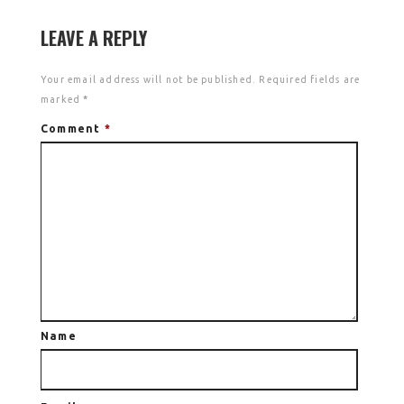
LEAVE A REPLY
Your email address will not be published.
Required fields are
marked
*
Comment
*
Name