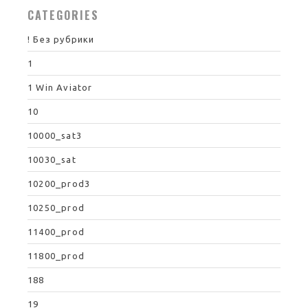
CATEGORIES
! Без рубрики
1
1 Win Aviator
10
10000_sat3
10030_sat
10200_prod3
10250_prod
11400_prod
11800_prod
188
19