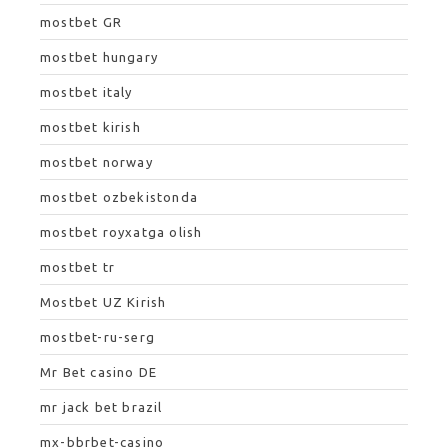
mostbet GR
mostbet hungary
mostbet italy
mostbet kirish
mostbet norway
mostbet ozbekistonda
mostbet royxatga olish
mostbet tr
Mostbet UZ Kirish
mostbet-ru-serg
Mr Bet casino DE
mr jack bet brazil
mx-bbrbet-casino