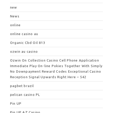
new
News
online
online casino au
Organic Cbd Oil 813
ozwin au casino
Ozwin On Collection Casino Cell Phone Application
Immediate Play On-line Pokies Together With Simply
No Downpayment Reward Codes Exceptional Casino
Reception Signal Upwards Right Here – 542
pagbet brazil
pelican casino PL
Pin UP
Pin UP AZ Casino