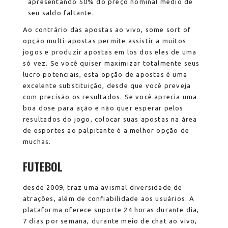
apresentando 50% do preço nominal médio de
seu saldo faltante.
Ao contrário das apostas ao vivo, some sort of
opção multi-apostas permite assistir a muitos
jogos e produzir apostas em los dos eles de uma
só vez. Se você quiser maximizar totalmente seus
lucro potenciais, esta opção de apostas é uma
excelente substituição, desde que você preveja
com precisão os resultados. Se você aprecia uma
boa dose para ação e não quer esperar pelos
resultados do jogo, colocar suas apostas na área
de esportes ao palpitante é a melhor opção de
muchas.
FUTEBOL
desde 2009, traz uma avismal diversidade de
atrações, além de confiabilidade aos usuários. A
plataforma oferece suporte 24 horas durante dia,
7 dias por semana, durante meio de chat ao vivo,