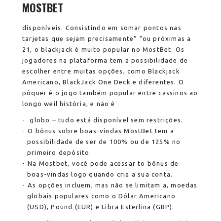
MOSTBET
disponíveis. Consistindo em somar pontos nas
tarjetas que sejam precisamente” “ou próximas a
21, o blackjack é muito popular no MostBet. Os
jogadores na plataforma tem a possibilidade de
escolher entre muitas opções, como Blackjack
Americano, BlackJack One Deck e diferentes. O
pôquer é o jogo também popular entre cassinos ao
longo weil história, e não é
globo – tudo está disponível sem restrições.
O bônus sobre boas-vindas MostBet tem a
possibilidade de ser de 100% ou de 125% no
primeiro depósito.
Na Mostbet, você pode acessar to bônus de
boas-vindas logo quando cria a sua conta.
As opções incluem, mas não se limitam a, moedas
globais populares como o Dólar Americano
(USD), Pound (EUR) e Libra Esterlina (GBP).