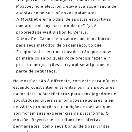
Mostbet hoje electronic eleve sua experiência de
apostas some sort of novos patamares.
A Mostbet é uma odaie de apostas esportivas
que atua not any mercado desde” “yr, é
propriedade weil Bizbon N. Versus.
O MostBet Casino tem valores mínimos baixos
para seus métodos de pagamento, to que
É importante levar na consideração que a new
primeira coisa os quais você precisa fazer é ir
pra as configurações carry out smartphone, na
parte de segurança.
No MostBet não é diferente, com este caça-níqueis
estando constantemente entre os mais populares
da locuinta. A MostBet traz para seus jogadores e
apostadores diversas promoções regulares, além
de várias promoções e condições especiais que
aprimoram suas experiências na plataforma. O
MostBet Bayerischer rundfunk tem ofertas
permanentes, como seus bônus de boas-vindas