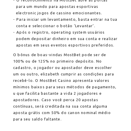
O reconocimiento na Mostbet abre as portas
para um mundo para apostas esportivas
electronic jogos de cassino emocionantes.
Para iniciar um levantamento, basta entrar na tua
conta e seleccionar o botão ‘Levantar’.
Após o registro, operating system usuários
podem depositar dinheiro em sua conta e realizar
apostas em seus eventos esportivos preferidos.
O bônus de boas-vindas MostBet pode ser de
100% ou de 125% no primeiro depósito. No
cadastro, o jogador ou apostador deve escolher
um ou outro, elizabeth cumprir as condições para
recebê-lo. O MostBet Casino apresenta valores
mínimos baixos para seus métodos de pagamento,
u que facilita bastante a vida 2 jogadores e
apostadores. Caso você perca 20 apostas
contínuas, será creditada na sua conta alguma
aposta grátis com 50% do canon nominal médio
para seu saldo faltante.