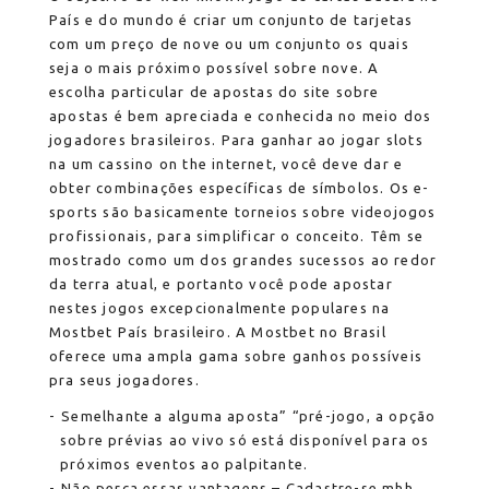
País e do mundo é criar um conjunto de tarjetas
com um preço de nove ou um conjunto os quais
seja o mais próximo possível sobre nove. A
escolha particular de apostas do site sobre
apostas é bem apreciada e conhecida no meio dos
jogadores brasileiros. Para ganhar ao jogar slots
na um cassino on the internet, você deve dar e
obter combinações específicas de símbolos. Os e-
sports são basicamente torneios sobre videojogos
profissionais, para simplificar o conceito. Têm se
mostrado como um dos grandes sucessos ao redor
da terra atual, e portanto você pode apostar
nestes jogos excepcionalmente populares na
Mostbet País brasileiro. A Mostbet no Brasil
oferece uma ampla gama sobre ganhos possíveis
pra seus jogadores.
Semelhante a alguma aposta” “pré-jogo, a opção
sobre prévias ao vivo só está disponível para os
próximos eventos ao palpitante.
Não perca essas vantagens – Cadastre-se mhh