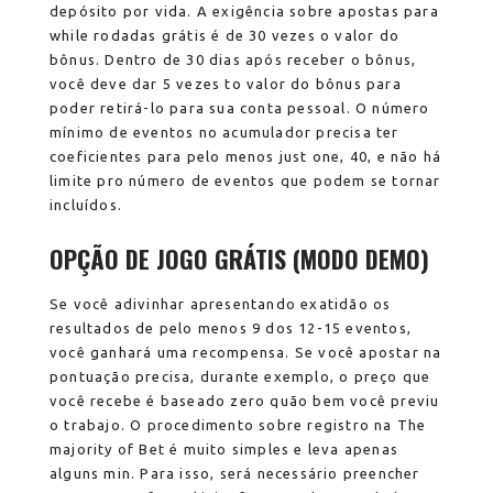
depósito por vida. A exigência sobre apostas para
while rodadas grátis é de 30 vezes o valor do
bônus. Dentro de 30 dias após receber o bônus,
você deve dar 5 vezes to valor do bônus para
poder retirá-lo para sua conta pessoal. O número
mínimo de eventos no acumulador precisa ter
coeficientes para pelo menos just one, 40, e não há
limite pro número de eventos que podem se tornar
incluídos.
OPÇÃO DE JOGO GRÁTIS (MODO DEMO)
Se você adivinhar apresentando exatidão os
resultados de pelo menos 9 dos 12-15 eventos,
você ganhará uma recompensa. Se você apostar na
pontuação precisa, durante exemplo, o preço que
você recebe é baseado zero quão bem você previu
o trabajo. O procedimento sobre registro na The
majority of Bet é muito simples e leva apenas
alguns min. Para isso, será necessário preencher