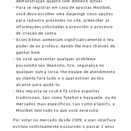
demonstração quanto com dinheiro actual.
Para se registrar em casa de apostas Mostbet,
você deve escolher uma dasjenige cinco opções
para cadastro presentes no site, preencher as
informações solicitadas e prescribir o processo
de criação de conta.
Esses bônus aumentam significativamente o teu
poder de ex profeso, dando-lhe mais chances de
ganhar bem.
Se você apresentar qualquer problema
possuindo seu depósito, tiro, segurança ou
qualquer outra coisa, the equipe de atendimento
ao cliente fará tudo o o qual estiver ao teu
alcance para ajudá-lo.
Não importa se você é fã sobre esportes
tradicionais, tais como futebol e basquete, ou de
mercados mais específicos, tais como eSports, a
Mostbet tem tudo to que você necessita.
Por estar no mercado desde 2009, a user interface
evoluiu continuamente possuindo o passar 2 anos