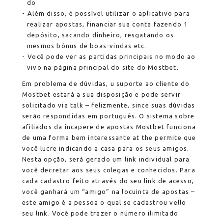
do
Além disso, é possível utilizar o aplicativo para
realizar apostas, financiar sua conta fazendo 1
depósito, sacando dinheiro, resgatando os
mesmos bônus de boas-vindas etc.
Você pode ver as partidas principais no modo ao
vivo na página principal do site do Mostbet.
Em problema de dúvidas, u suporte ao cliente do
Mostbet estará a sua disposição e pode servir
solicitado via talk – felizmente, since suas dúvidas
serão respondidas em português. O sistema sobre
afiliados da incapere de apostas Mostbet funciona
de uma forma bem interessante at the permite que
você lucre indicando a casa para os seus amigos.
Nesta opção, será gerado um link individual para
você decretar aos seus colegas e conhecidos. Para
cada cadastro feito através do seu link de acesso,
você ganhará um “amigo” na locuinta de apostas –
este amigo é a pessoa o qual se cadastrou vello
seu link. Você pode trazer o número ilimitado