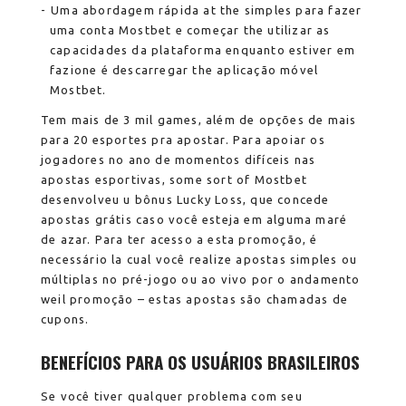
Uma abordagem rápida at the simples para fazer
uma conta Mostbet e começar the utilizar as
capacidades da plataforma enquanto estiver em
fazione é descarregar the aplicação móvel
Mostbet.
Tem mais de 3 mil games, além de opções de mais
para 20 esportes pra apostar. Para apoiar os
jogadores no ano de momentos difíceis nas
apostas esportivas, some sort of Mostbet
desenvolveu u bônus Lucky Loss, que concede
apostas grátis caso você esteja em alguma maré
de azar. Para ter acesso a esta promoção, é
necessário la cual você realize apostas simples ou
múltiplas no pré-jogo ou ao vivo por o andamento
weil promoção – estas apostas são chamadas de
cupons.
BENEFÍCIOS PARA OS USUÁRIOS BRASILEIROS
Se você tiver qualquer problema com seu