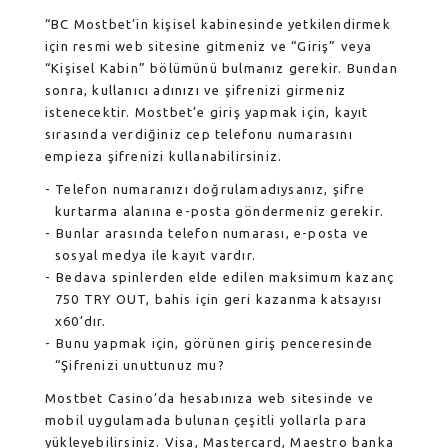
“BC Mostbet’in kişisel kabinesinde yetkilendirmek
için resmi web sitesine gitmeniz ve “Giriş” veya
“Kişisel Kabin” bölümünü bulmanız gerekir. Bundan
sonra, kullanıcı adınızı ve şifrenizi girmeniz
istenecektir. Mostbet’e giriş yapmak için, kayıt
sırasında verdiğiniz cep telefonu numarasını
empieza şifrenizi kullanabilirsiniz.
Telefon numaranızı doğrulamadıysanız, şifre
kurtarma alanına e-posta göndermeniz gerekir.
Bunlar arasında telefon numarası, e-posta ve
sosyal medya ile kayıt vardır.
Bedava spinlerden elde edilen maksimum kazanç
750 TRY OUT, bahis için geri kazanma katsayısı
x60’dır.
Bunu yapmak için, görünen giriş penceresinde
“Şifrenizi unuttunuz mu?
Mostbet Casino’da hesabınıza web sitesinde ve
mobil uygulamada bulunan çeşitli yollarla para
yükleyebilirsiniz. Visa, Mastercard, Maestro banka