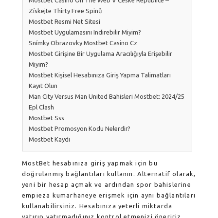
Mostbet Casino On The Web V České Republice –
Získejte Thirty Free Spinů
Mostbet Resmi Net Sitesi
Mostbet Uygulamasını Indirebilir Miyim?
Snímky Obrazovky Mostbet Casino Cz
Mostbet Girişine Bir Uygulama Aracılığıyla Erişebilir
Miyim?
Mostbet Kişisel Hesabınıza Giriş Yapma Talimatları
Kayıt Olun
Man City Versus Man United Bahisleri Mostbet: 2024/25
Epl Clash
Mostbet Sss
Mostbet Promosyon Kodu Nelerdir?
Mostbet Kaydı
MostBet hesabınıza giriş yapmak için bu
doğrulanmış bağlantıları kullanın. Alternatif olarak,
yeni bir hesap açmak ve ardından spor bahislerine
empieza kumarhaneye erişmek için aynı bağlantıları
kullanabilirsiniz. Hesabınıza yeterli miktarda
yatırıp yatırmadığınız kontrol etmenizi öneririz.