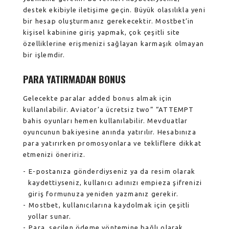
destek ekibiyle iletişime geçin. Büyük olasılıkla yeni
bir hesap oluşturmanız gerekecektir. Mostbet’in
kişisel kabinine giriş yapmak, çok çeşitli site
özelliklerine erişmenizi sağlayan karmaşık olmayan
bir işlemdir.
PARA YATIRMADAN BONUS
Gelecekte paralar added bonus almak için
kullanılabilir. Aviator’a ücretsiz two” “ATTEMPT
bahis oyunları hemen kullanılabilir. Mevduatlar
oyuncunun bakiyesine anında yatırılır. Hesabınıza
para yatırırken promosyonlara ve tekliflere dikkat
etmenizi öneririz.
E-postanıza gönderdiyseniz ya da resim olarak
kaydettiyseniz, kullanıcı adınızı empieza şifrenizi
giriş formunuza yeniden yazmanız gerekir.
Mostbet, kullanıcılarına kaydolmak için çeşitli
yollar sunar.
Para, seçilen ödeme yöntemine bağlı olarak