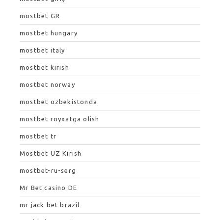
mostbet GR
mostbet hungary
mostbet italy
mostbet kirish
mostbet norway
mostbet ozbekistonda
mostbet royxatga olish
mostbet tr
Mostbet UZ Kirish
mostbet-ru-serg
Mr Bet casino DE
mr jack bet brazil