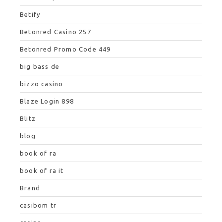
Betify
Betonred Casino 257
Betonred Promo Code 449
big bass de
bizzo casino
Blaze Login 898
Blitz
blog
book of ra
book of ra it
Brand
casibom tr