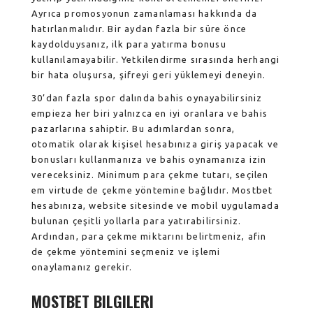
Ayrıca promosyonun zamanlaması hakkında da
hatırlanmalıdır. Bir aydan fazla bir süre önce
kaydolduysanız, ilk para yatırma bonusu
kullanılamayabilir. Yetkilendirme sırasında herhangi
bir hata oluşursa, şifreyi geri yüklemeyi deneyin.
30’dan fazla spor dalında bahis oynayabilirsiniz
empieza her biri yalnızca en iyi oranlara ve bahis
pazarlarına sahiptir. Bu adımlardan sonra,
otomatik olarak kişisel hesabınıza giriş yapacak ve
bonusları kullanmanıza ve bahis oynamanıza izin
vereceksiniz. Minimum para çekme tutarı, seçilen
em virtude de çekme yöntemine bağlıdır. Mostbet
hesabınıza, website sitesinde ve mobil uygulamada
bulunan çeşitli yollarla para yatırabilirsiniz.
Ardından, para çekme miktarını belirtmeniz, afin
de çekme yöntemini seçmeniz ve işlemi
onaylamanız gerekir.
MOSTBET BILGILERI