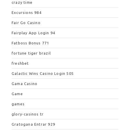
crazy time
Excursions 984
Fair Go Casino
Fairplay App Login 94
Fatboss Bonus 771
fortune tiger brazil
freshbet
Galactic Wins Casino Login 505
Gama Casino
Game
games
glory-casinos tr
Gratogana Entrar 929