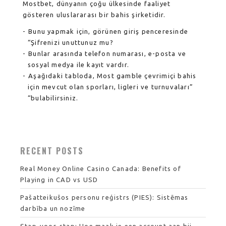
Mostbet, dünyanın çoğu ülkesinde faaliyet
gösteren uluslararası bir bahis şirketidir.
Bunu yapmak için, görünen giriş penceresinde
“Şifrenizi unuttunuz mu?
Bunlar arasında telefon numarası, e-posta ve
sosyal medya ile kayıt vardır.
Aşağıdaki tabloda, Most gamble çevrimiçi bahis
için mevcut olan sporları, ligleri ve turnuvaları”
“bulabilirsiniz.
RECENT POSTS
Real Money Online Casino Canada: Benefits of
Playing in CAD vs USD
Pašatteikušos personu reģistrs (PIES): Sistēmas
darbība un nozīme