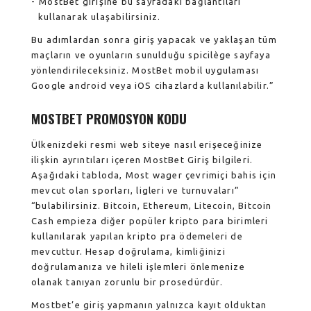
MostBet girişine bu sayfadaki bağlantıları
kullanarak ulaşabilirsiniz.
Bu adımlardan sonra giriş yapacak ve yaklaşan tüm
maçların ve oyunların sunulduğu spicilège sayfaya
yönlendirileceksiniz. MostBet mobil uygulaması
Google android veya iOS cihazlarda kullanılabilir.”
MOSTBET PROMOSYON KODU
Ülkenizdeki resmi web siteye nasıl erişeceğinize
ilişkin ayrıntıları içeren MostBet Giriş bilgileri.
Aşağıdaki tabloda, Most wager çevrimiçi bahis için
mevcut olan sporları, ligleri ve turnuvaları”
“bulabilirsiniz. Bitcoin, Ethereum, Litecoin, Bitcoin
Cash empieza diğer popüler kripto para birimleri
kullanılarak yapılan kripto pra ödemeleri de
mevcuttur. Hesap doğrulama, kimliğinizi
doğrulamanıza ve hileli işlemleri önlemenize
olanak tanıyan zorunlu bir prosedürdür.
Mostbet’e giriş yapmanın yalnızca kayıt olduktan