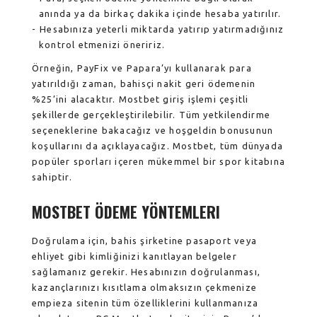
anında ya da birkaç dakika içinde hesaba yatırılır.
Hesabınıza yeterli miktarda yatırıp yatırmadığınız
kontrol etmenizi öneririz.
Örneğin, PayFix ve Papara’yı kullanarak para
yatırıldığı zaman, bahisçi nakit geri ödemenin
%25’ini alacaktır. Mostbet giriş işlemi çeşitli
şekillerde gerçekleştirilebilir. Tüm yetkilendirme
seçeneklerine bakacağız ve hoşgeldin bonusunun
koşullarını da açıklayacağız. Mostbet, tüm dünyada
popüler sporları içeren mükemmel bir spor kitabına
sahiptir.
MOSTBET ÖDEME YÖNTEMLERI
Doğrulama için, bahis şirketine pasaport veya
ehliyet gibi kimliğinizi kanıtlayan belgeler
sağlamanız gerekir. Hesabınızın doğrulanması,
kazançlarınızı kısıtlama olmaksızın çekmenize
empieza sitenin tüm özelliklerini kullanmanıza