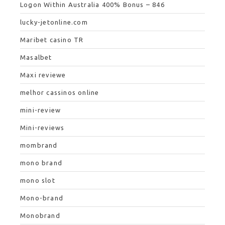
Logon Within Australia 400% Bonus – 846
lucky-jetonline.com
Maribet casino TR
Masalbet
Maxi reviewe
melhor cassinos online
mini-review
Mini-reviews
mombrand
mono brand
mono slot
Mono-brand
Monobrand