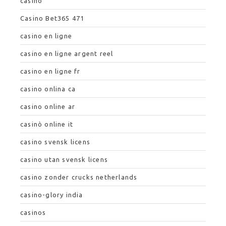
casino
Casino Bet365 471
casino en ligne
casino en ligne argent reel
casino en ligne fr
casino onlina ca
casino online ar
casinò online it
casino svensk licens
casino utan svensk licens
casino zonder crucks netherlands
casino-glory india
casinos