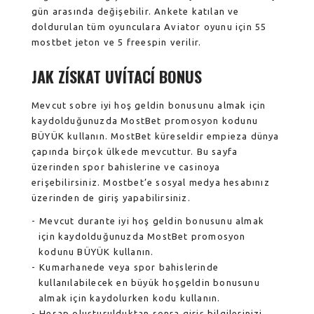
gün arasında değişebilir. Ankete katılan ve
doldurulan tüm oyunculara Aviator oyunu için 55
mostbet jeton ve 5 freespin verilir.
JAK ZÍSKAT UVÍTACÍ BONUS
Mevcut sobre iyi hoş geldin bonusunu almak için
kaydolduğunuzda MostBet promosyon kodunu
BÜYÜK kullanın. MostBet küreseldir empieza dünya
çapında birçok ülkede mevcuttur. Bu sayfa
üzerinden spor bahislerine ve casinoya
erişebilirsiniz. Mostbet’e sosyal medya hesabınız
üzerinden de giriş yapabilirsiniz.
Mevcut durante iyi hoş geldin bonusunu almak
için kaydolduğunuzda MostBet promosyon
kodunu BÜYÜK kullanın.
Kumarhanede veya spor bahislerinde
kullanılabilecek en büyük hoşgeldin bonusunu
almak için kaydolurken kodu kullanın.
Hesap oluşturulduktan sonra giriş bilgilerinizi