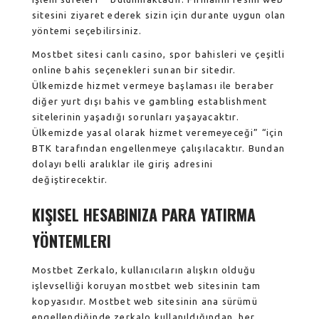
sitesini ziyaret ederek sizin için durante uygun olan
yöntemi seçebilirsiniz.
Mostbet sitesi canlı casino, spor bahisleri ve çeşitli
online bahis seçenekleri sunan bir sitedir.
Ülkemizde hizmet vermeye başlaması ile beraber
diğer yurt dışı bahis ve gambling establishment
sitelerinin yaşadığı sorunları yaşayacaktır.
Ülkemizde yasal olarak hizmet veremeyeceği” “için
BTK tarafından engellenmeye çalışılacaktır. Bundan
dolayı belli aralıklar ile giriş adresini
değiştirecektir.
KIŞISEL HESABINIZA PARA YATIRMA
YÖNTEMLERI
Mostbet Zerkalo, kullanıcıların alışkın olduğu
işlevselliği koruyan mostbet web sitesinin tam
kopyasıdır. Mostbet web sitesinin ana sürümü
engellendiğinde zerkalo kullanıldığından, her