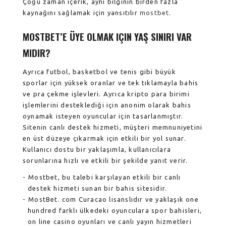
Çoğu zaman içerik, aynı bilginin birden fazla
kaynağını sağlamak için yansıtılır
mostbet
.
MOSTBET’E ÜYE OLMAK IÇIN YAŞ SINIRI VAR
MIDIR?
Ayrıca futbol, basketbol ve tenis gibi büyük
sporlar için yüksek oranlar ve tek tıklamayla bahis
ve pra çekme işlevleri. Ayrıca kripto para birimi
işlemlerini desteklediği için anonim olarak bahis
oynamak isteyen oyuncular için tasarlanmıştır.
Sitenin canlı destek hizmeti, müşteri memnuniyetini
en üst düzeye çıkarmak için etkili bir yol sunar.
Kullanıcı dostu bir yaklaşımla, kullanıcılara
sorunlarına hızlı ve etkili bir şekilde yanıt verir.
Mostbet, bu talebi karşılayan etkili bir canlı
destek hizmeti sunan bir bahis sitesidir.
MostBet. com Curacao lisanslıdır ve yaklaşık one
hundred farklı ülkedeki oyunculara spor bahisleri,
on line casino oyunları ve canlı yayın hizmetleri