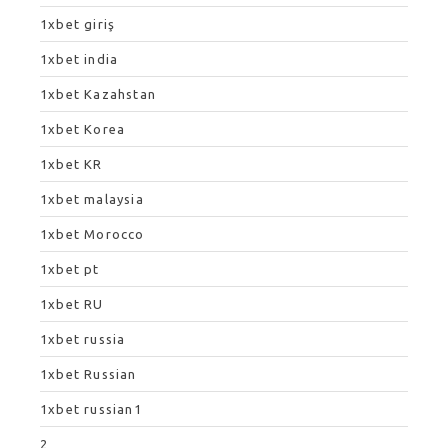
1xbet giriş
1xbet india
1xbet Kazahstan
1xbet Korea
1xbet KR
1xbet malaysia
1xbet Morocco
1xbet pt
1xbet RU
1xbet russia
1xbet Russian
1xbet russian1
2