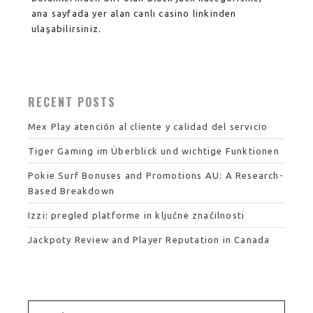
ana sayfada yer alan canlı casino linkinden
ulaşabilirsiniz.
RECENT POSTS
Mex Play atención al cliente y calidad del servicio
Tiger Gaming im Überblick und wichtige Funktionen
Pokie Surf Bonuses and Promotions AU: A Research-
Based Breakdown
Izzi: pregled platforme in ključne značilnosti
Jackpoty Review and Player Reputation in Canada