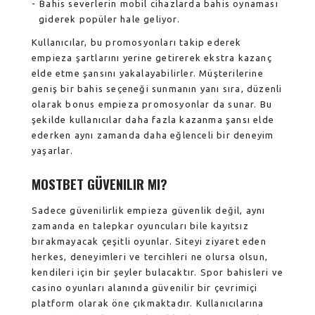
Bahis severlerin mobil cihazlarda bahis oynaması
giderek popüler hale geliyor.
Kullanıcılar, bu promosyonları takip ederek
empieza şartlarını yerine getirerek ekstra kazanç
elde etme şansını yakalayabilirler. Müşterilerine
geniş bir bahis seçeneği sunmanın yanı sıra, düzenli
olarak bonus empieza promosyonlar da sunar. Bu
şekilde kullanıcılar daha fazla kazanma şansı elde
ederken aynı zamanda daha eğlenceli bir deneyim
yaşarlar.
MOSTBET GÜVENILIR MI?
Sadece güvenilirlik empieza güvenlik değil, aynı
zamanda en talepkar oyuncuları bile kayıtsız
bırakmayacak çeşitli oyunlar. Siteyi ziyaret eden
herkes, deneyimleri ve tercihleri ne olursa olsun,
kendileri için bir şeyler bulacaktır. Spor bahisleri ve
casino oyunları alanında güvenilir bir çevrimiçi
platform olarak öne çıkmaktadır. Kullanıcılarına