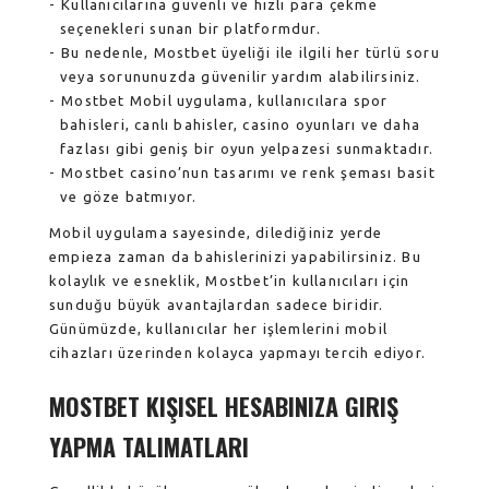
Kullanıcılarına güvenli ve hızlı para çekme
seçenekleri sunan bir platformdur.
Bu nedenle, Mostbet üyeliği ile ilgili her türlü soru
veya sorununuzda güvenilir yardım alabilirsiniz.
Mostbet Mobil uygulama, kullanıcılara spor
bahisleri, canlı bahisler, casino oyunları ve daha
fazlası gibi geniş bir oyun yelpazesi sunmaktadır.
Mostbet casino’nun tasarımı ve renk şeması basit
ve göze batmıyor.
Mobil uygulama sayesinde, dilediğiniz yerde
empieza zaman da bahislerinizi yapabilirsiniz. Bu
kolaylık ve esneklik, Mostbet’in kullanıcıları için
sunduğu büyük avantajlardan sadece biridir.
Günümüzde, kullanıcılar her işlemlerini mobil
cihazları üzerinden kolayca yapmayı tercih ediyor.
MOSTBET KIŞISEL HESABINIZA GIRIŞ
YAPMA TALIMATLARI