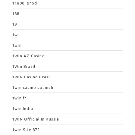
11800_prod
188
19
1w
1win
1Win AZ Casino
1Win Brasil
1WIN Casino Brasil
1win casino spanish
1win fr
1win India
1WIN Official In Russia
1win Site 872