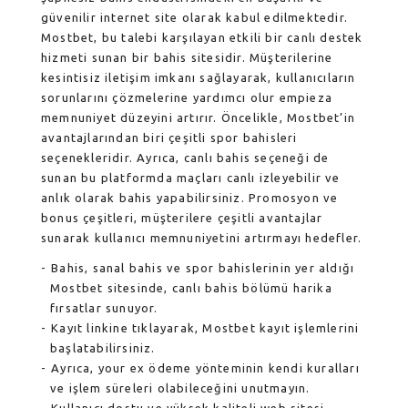
güvenilir internet site olarak kabul edilmektedir.
Mostbet, bu talebi karşılayan etkili bir canlı destek
hizmeti sunan bir bahis sitesidir. Müşterilerine
kesintisiz iletişim imkanı sağlayarak, kullanıcıların
sorunlarını çözmelerine yardımcı olur empieza
memnuniyet düzeyini artırır. Öncelikle, Mostbet’in
avantajlarından biri çeşitli spor bahisleri
seçenekleridir. Ayrıca, canlı bahis seçeneği de
sunan bu platformda maçları canlı izleyebilir ve
anlık olarak bahis yapabilirsiniz. Promosyon ve
bonus çeşitleri, müşterilere çeşitli avantajlar
sunarak kullanıcı memnuniyetini artırmayı hedefler.
Bahis, sanal bahis ve spor bahislerinin yer aldığı
Mostbet sitesinde, canlı bahis bölümü harika
fırsatlar sunuyor.
Kayıt linkine tıklayarak, Mostbet kayıt işlemlerini
başlatabilirsiniz.
Ayrıca, your ex ödeme yönteminin kendi kuralları
ve işlem süreleri olabileceğini unutmayın.