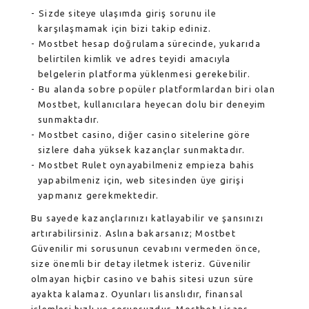
Sizde siteye ulaşımda giriş sorunu ile
karşılaşmamak için bizi takip ediniz.
Mostbet hesap doğrulama sürecinde, yukarıda
belirtilen kimlik ve adres teyidi amacıyla
belgelerin platforma yüklenmesi gerekebilir.
Bu alanda sobre popüler platformlardan biri olan
Mostbet, kullanıcılara heyecan dolu bir deneyim
sunmaktadır.
Mostbet casino, diğer casino sitelerine göre
sizlere daha yüksek kazançlar sunmaktadır.
Mostbet Rulet oynayabilmeniz empieza bahis
yapabilmeniz için, web sitesinden üye girişi
yapmanız gerekmektedir.
Bu sayede kazançlarınızı katlayabilir ve şansınızı
artırabilirsiniz. Aslına bakarsanız; Mostbet
Güvenilir mi sorusunun cevabını vermeden önce,
size önemli bir detay iletmek isteriz. Güvenilir
olmayan hiçbir casino ve bahis sitesi uzun süre
ayakta kalamaz. Oyunları lisanslıdır, finansal