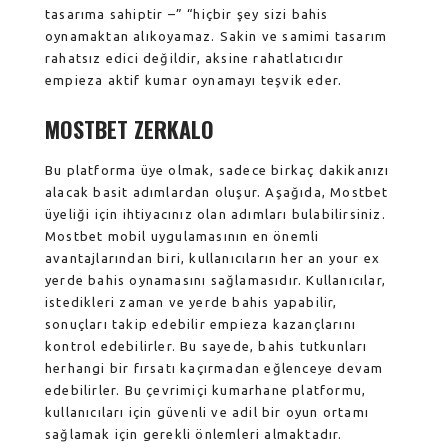
tasarıma sahiptir –” “hiçbir şey sizi bahis
oynamaktan alıkoyamaz. Sakin ve samimi tasarım
rahatsız edici değildir, aksine rahatlatıcıdır
empieza aktif kumar oynamayı teşvik eder.
MOSTBET ZERKALO
Bu platforma üye olmak, sadece birkaç dakikanızı
alacak basit adımlardan oluşur. Aşağıda, Mostbet
üyeliği için ihtiyacınız olan adımları bulabilirsiniz.
Mostbet mobil uygulamasının en önemli
avantajlarından biri, kullanıcıların her an your ex
yerde bahis oynamasını sağlamasıdır. Kullanıcılar,
istedikleri zaman ve yerde bahis yapabilir,
sonuçları takip edebilir empieza kazançlarını
kontrol edebilirler. Bu sayede, bahis tutkunları
herhangi bir fırsatı kaçırmadan eğlenceye devam
edebilirler. Bu çevrimiçi kumarhane platformu,
kullanıcıları için güvenli ve adil bir oyun ortamı
sağlamak için gerekli önlemleri almaktadır.