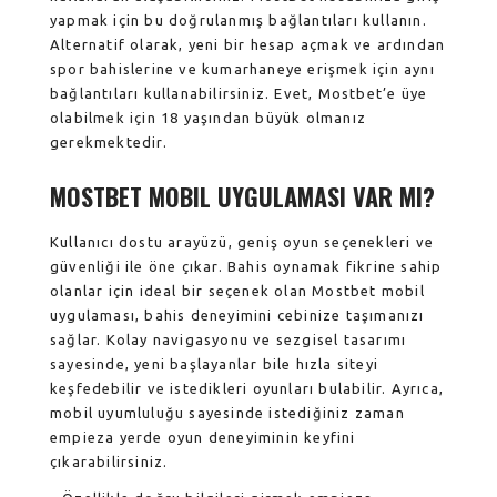
yapmak için bu doğrulanmış bağlantıları kullanın.
Alternatif olarak, yeni bir hesap açmak ve ardından
spor bahislerine ve kumarhaneye erişmek için aynı
bağlantıları kullanabilirsiniz. Evet, Mostbet’e üye
olabilmek için 18 yaşından büyük olmanız
gerekmektedir.
MOSTBET MOBIL UYGULAMASI VAR MI?
Kullanıcı dostu arayüzü, geniş oyun seçenekleri ve
güvenliği ile öne çıkar. Bahis oynamak fikrine sahip
olanlar için ideal bir seçenek olan Mostbet mobil
uygulaması, bahis deneyimini cebinize taşımanızı
sağlar. Kolay navigasyonu ve sezgisel tasarımı
sayesinde, yeni başlayanlar bile hızla siteyi
keşfedebilir ve istedikleri oyunları bulabilir. Ayrıca,
mobil uyumluluğu sayesinde istediğiniz zaman
empieza yerde oyun deneyiminin keyfini
çıkarabilirsiniz.