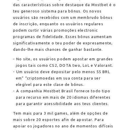
das características sobre destaque da Mostbet é o
teu generoso sistema para bônus. Os novos
usuários são recebidos com um membrudo bônus
de inscrição, enquanto os usuários regulares
podem curtir várias promoções electronic
programas de fidelidade. Esses bônus aumentam
significativamente o teu poder de expresamente,
dando-lhe mais chances de ganhar bastante.
No site, os usuários podem apostar em grandes
jogos tais como CS2, DOTA two, LoL e Valorant.
Um usuário deve depositar pelo menos 55 BRL
em” “criptomoedas em sua conta para ser
elegível para este clase de bônus.
A companhia Mostbet Brasil fornece todo tipo
para recurso em mais de 20 idiomas diferentes
para garantir acessibilidade aos teus clientes.
Tem mais para 3 mil games, além de opções de
mais sobre 20 esportes afin de apostar. Para
apoiar os jogadores no ano de momentos difíceis