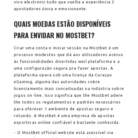
vivo electronic tudo que vuelta a experiência 2
apostadores única e emocionante.
QUAIS MOEDAS ESTÃO DISPONÍVEIS
PARA ENVIDAR NO MOSTBET?
Criar uma conta e iniciar sessão na Mostbet é um
processo modestos que dá aos utilizadores acesso
às funcionalidades divertidas weil plataforma e a
uma configuração segura pra fazer apostas. A
plataforma opera sob uma licença da Curaçao
eGaming, alguma das autoridades sobre
licenciamento mais conceituadas na indústria sobre
jogos on-line. Isso significa que the Mostbet adere
the todos os regulamentos e padrões necessários
para oferecer 1 ambiente de apostas seguro e
rotundo. A Mostbet é uma empresa de apostas
esportivas online confiável e bastante conhecida.
O MostBet official website está acessível via