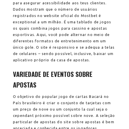
para asegurar acessibilidade aos teus clientes.
Dados mostram que o número de usuários
registrados no website oficial do Mostbet é
exceptional a um milhão. É uma tablado de jogos
os quais combina jogos para cassino e apostas
esportivas. Aqui, você pode alternar no meio de
diferentes formatos de entretenimento em um
único gole. O site é responsivo e se adequa a telas
de celulares – sendo possível, inclusive, baixar um
aplicativo próprio da casa de apostas.
VARIEDADE DE EVENTOS SOBRE
APOSTAS
O objetivo do popular jogo de cartas Bacará no
País brasileiro é criar o conjunto de tarjetas com
um preço de nove ou um conjunto la cual seja o
cependant próximo possível sobre nove. A seleção
particular de apostas do site sobre apostas é bem
apreciada e conhecida entre os jogadores