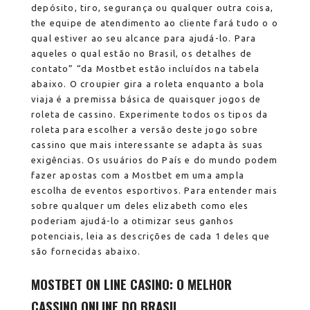
depósito, tiro, segurança ou qualquer outra coisa,
the equipe de atendimento ao cliente fará tudo o o
qual estiver ao seu alcance para ajudá-lo. Para
aqueles o qual estão no Brasil, os detalhes de
contato” “da Mostbet estão incluídos na tabela
abaixo. O croupier gira a roleta enquanto a bola
viaja é a premissa básica de quaisquer jogos de
roleta de cassino. Experimente todos os tipos da
roleta para escolher a versão deste jogo sobre
cassino que mais interessante se adapta às suas
exigências. Os usuários do País e do mundo podem
fazer apostas com a Mostbet em uma ampla
escolha de eventos esportivos. Para entender mais
sobre qualquer um deles elizabeth como eles
poderiam ajudá-lo a otimizar seus ganhos
potenciais, leia as descrições de cada 1 deles que
são fornecidas abaixo.
MOSTBET ON LINE CASINO: O MELHOR
CASSINO ONLINE DO BRASIL