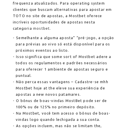
frequenza atualizados. Para operating system
clientes que buscam alternativas para apostar em
TOTO no site de apostas, a Mostbet oferece
incríveis oportunidades de apostas nesta
categoria
mostbet
.
Semelhante a alguma aposta” “pré-jogo, a opção
para prévias ao vivo só está disponível para os
próximos eventos ao listo.
Isso significa que some sort of Mostbet adere a
todos os regulamentos e padrões necessários
para oferecer 1 ambiente de apostas seguro e
puntual.
Não perca essas vantagens – Cadastre-se mhh
Mostbet hoje at the eleve sua experiência de
apostas a new novos patamares.
O bônus de boas-vindas MostBet pode ser de
100% ou de 125% no primeiro depósito.
Na Mostbet, você tem acesso o bônus de boas-
vindas logo quando lechigada a sua conta.
As opções incluem, mas não se limitam the,