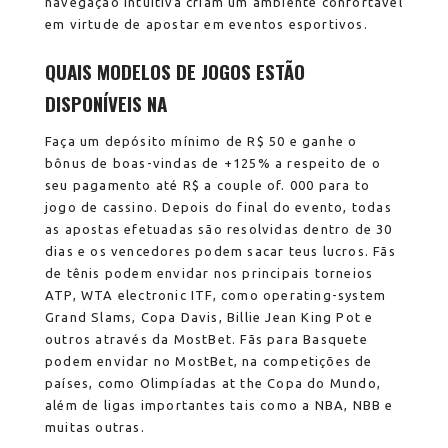
navegação intuitiva criam um ambiente confortável
em virtude de apostar em eventos esportivos.
QUAIS MODELOS DE JOGOS ESTÃO
DISPONÍVEIS NA
Faça um depósito mínimo de R$ 50 e ganhe o
bônus de boas-vindas de +125% a respeito de o
seu pagamento até R$ a couple of. 000 para to
jogo de cassino. Depois do final do evento, todas
as apostas efetuadas são resolvidas dentro de 30
dias e os vencedores podem sacar teus lucros. Fãs
de tênis podem envidar nos principais torneios
ATP, WTA electronic ITF, como operating-system
Grand Slams, Copa Davis, Billie Jean King Pot e
outros através da MostBet. Fãs para Basquete
podem envidar no MostBet, na competições de
países, como Olimpíadas at the Copa do Mundo,
além de ligas importantes tais como a NBA, NBB e
muitas outras.