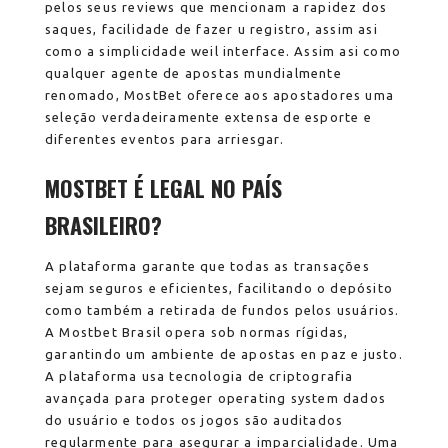
pelos seus reviews que mencionam a rapidez dos
saques, facilidade de fazer u registro, assim asi
como a simplicidade weil interface. Assim asi como
qualquer agente de apostas mundialmente
renomado, MostBet oferece aos apostadores uma
seleção verdadeiramente extensa de esporte e
diferentes eventos para arriesgar.
MOSTBET É LEGAL NO PAÍS
BRASILEIRO?
A plataforma garante que todas as transações
sejam seguros e eficientes, facilitando o depósito
como também a retirada de fundos pelos usuários.
A Mostbet Brasil opera sob normas rígidas,
garantindo um ambiente de apostas en paz e justo.
A plataforma usa tecnologia de criptografia
avançada para proteger operating system dados
do usuário e todos os jogos são auditados
regularmente para asegurar a imparcialidade. Uma