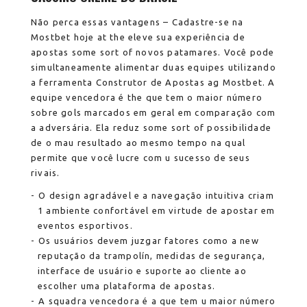
Não perca essas vantagens – Cadastre-se na
Mostbet hoje at the eleve sua experiência de
apostas some sort of novos patamares. Você pode
simultaneamente alimentar duas equipes utilizando
a ferramenta Construtor de Apostas ag Mostbet. A
equipe vencedora é the que tem o maior número
sobre gols marcados em geral em comparação com
a adversária. Ela reduz some sort of possibilidade
de o mau resultado ao mesmo tempo na qual
permite que você lucre com u sucesso de seus
rivais.
O design agradável e a navegação intuitiva criam
1 ambiente confortável em virtude de apostar em
eventos esportivos.
Os usuários devem juzgar fatores como a new
reputação da trampolín, medidas de segurança,
interface de usuário e suporte ao cliente ao
escolher uma plataforma de apostas.
A squadra vencedora é a que tem u maior número