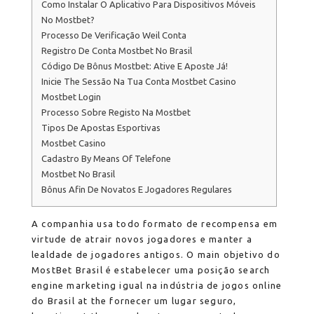
Como Instalar O Aplicativo Para Dispositivos Móveis
No Mostbet?
Processo De Verificação Weil Conta
Registro De Conta Mostbet No Brasil
Código De Bônus Mostbet: Ative E Aposte Já!
Inicie The Sessão Na Tua Conta Mostbet Casino
Mostbet Login
Processo Sobre Registo Na Mostbet
Tipos De Apostas Esportivas
Mostbet Casino
Cadastro By Means Of Telefone
Mostbet No Brasil
Bônus Afin De Novatos E Jogadores Regulares
A companhia usa todo formato de recompensa em
virtude de atrair novos jogadores e manter a
lealdade de jogadores antigos. O main objetivo do
MostBet Brasil é estabelecer uma posição search
engine marketing igual na indústria de jogos online
do Brasil at the fornecer um lugar seguro,