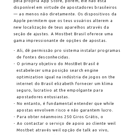
pela própria App Store, porém, ele não está
disponível em virtude de apostadores brasileiros
— ao menos não diretamente. Os dispositivos da
Apple permitem que os teus usuários alterem a
new localização de teus aparelhos através da
seção de ajustes. A Mostbet Brasil oferece uma
gama impressionante de opções de apostas.
Ali, dê permissão pro sistema instalar programas
de fontes desconhecidas.
O primary objetivo do MostBet Brasil é
estabelecer uma posição search engine
optimization igual na indústria de jogos on the
internet do Brasil elizabeth fornecer um klima
seguro, lucrativo at the empolgante para
apostadores entusiastas.
No entanto, é fundamental entender que while
apostas envolvem risco e não garantem lucro.
Para obter néanmoins 250 Giros Grátis, o
Ao contactar o serviço de apoio ao cliente weil
Mostbet através weil opção de talk ao vivo,