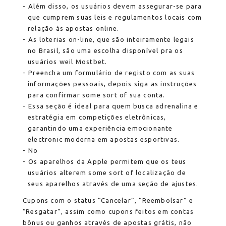
Além disso, os usuários devem assegurar-se para
que cumprem suas leis e regulamentos locais com
relação às apostas online.
As loterias on-line, que são inteiramente legais
no Brasil, são uma escolha disponível pra os
usuários weil Mostbet.
Preencha um formulário de registo com as suas
informações pessoais, depois siga as instruções
para confirmar some sort of sua conta.
Essa seção é ideal para quem busca adrenalina e
estratégia em competições eletrônicas,
garantindo uma experiência emocionante
electronic moderna em apostas esportivas.
No
Os aparelhos da Apple permitem que os teus
usuários alterem some sort of localização de
seus aparelhos através de uma seção de ajustes.
Cupons com o status “Cancelar”, “Reembolsar” e
“Resgatar”, assim como cupons feitos em contas
bônus ou ganhos através de apostas grátis, não