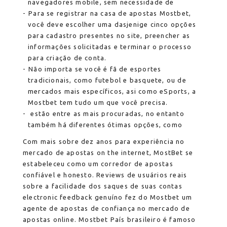
navegadores mobile, sem necessidade de
Para se registrar na casa de apostas Mostbet,
você deve escolher uma dasjenige cinco opções
para cadastro presentes no site, preencher as
informações solicitadas e terminar o processo
para criação de conta.
Não importa se você é fã de esportes
tradicionais, como futebol e basquete, ou de
mercados mais específicos, asi como eSports, a
Mostbet tem tudo um que você precisa.
estão entre as mais procuradas, no entanto
também há diferentes ótimas opções, como
Com mais sobre dez anos para experiência no
mercado de apostas on the internet, MostBet se
estabeleceu como um corredor de apostas
confiável e honesto. Reviews de usuários reais
sobre a facilidade dos saques de suas contas
electronic feedback genuíno fez do Mostbet um
agente de apostas de confiança no mercado de
apostas online. Mostbet País brasileiro é famoso