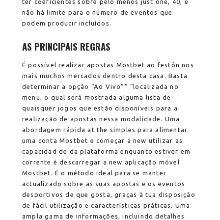
ter coeficientes sobre pelo menos just one, 40, e
não há limite para o número de eventos que
podem producir incluídos.
AS PRINCIPAIS REGRAS
É possível realizar apostas Mostbet ao festón nos
mais muchos mercados dentro desta casa. Basta
determinar a opção “Ao Vivo”” “localizada no
menu, o qual será mostrada alguma lista de
quaisquer jogos que estão disponíveis para a
realização de apostas nessa modalidade. Uma
abordagem rápida at the simples para alimentar
uma conta Mostbet e começar a new utilizar as
capacidad de da plataforma enquanto estiver em
corrente é descarregar a new aplicação móvel
Mostbet. É o método ideal para se manter
actualizado sobre as suas apostas e os eventos
desportivos de que gosta, graças à tua disposição
de fácil utilização e características práticas. Uma
ampla gama de informações, incluindo detalhes