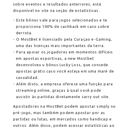
sobre eventos e resultados anteriores, está
disponível no site na seção de estatísticas.
Este bônus vale para jogos selecionados e te
proporciona 100% de cashback em caso sobre
derrota.
O MostBet é licenciado pela Curaçao e-Gaming,
uma das licenças mais importantes da terra.
Para apoiar os jogadores em momentos difíceis
em apostas esportivas, a new Mostbet
desenvolveu u bônus Lucky Loss, que concede
apostas grátis caso você esteja em uma maré de
casualidad.
Além disto, a empresa oferece uma função para
streaming online, graças à qual você pode
assistir às partidas diretamente carry out site.
Apostadores na MostBet podem apostar simply no
pré-jogo, mas também podem apostar por as
partidas ou lutas, em mercados como handicap e
outros. Além disso, podem acessar estatísticas ao