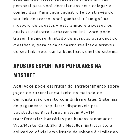
personal para você decretar aos seus colegas e
conhecidos. Para cada cadastro feito através do
seu link de acesso, você ganhará 1 “amigo” na
incapere de apostas – este amigo é a pessoa os
quais se cadastrou achacar seu link. Você pode
trazer 1 número ilimitado de pessoas para enel do
Mostbet e, para cada cadastro realizado através
do seu link, você ganha benefícios enel do sistema.
APOSTAS ESPORTIVAS POPULARES NA
MOSTBET
Aqui você pode desfrutar do entretenimento sobre
jogos de circunstancia tanto no metodo de
demonstração quanto com dinheiro true. Sistemas
de pagamento populares disponíveis pra
apostadores Brasileiros incluem PayTM,
transferências bancárias por bancos renomados,
Visa/MasterCard, Skrill e Neteller. Entretanto, u
aplicativo oficial em virtude de Iphone é similar ao