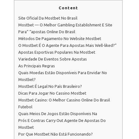
Content
Site Oficial Da Mostbet No Brasil
Mostbet — O Melhor Gambling Establishment E Site
Para” “apostas Online Do Brasil
Métodos De Pagamento No Website Mostbet
O Mostbet É O Agente Para Apostas Mais Well-liked?”
Apostas Esportivas Populares Na Mostbet
Variedade De Eventos Sobre Apostas
As Principais Regras
Quais Moedas Estão Disponíveis Para Envidar No
Mostbet?
Mostbet É Legal No País Brasileiro?
Dicas Para Jogar No Cassino Mostbet
Mostbet Casino: O Melhor Cassino Online Do Brasil
Futebol
Quais Meios De Jogos Estão Disponíveis Na
Prós E Contras Carry Out Agente De Apostas Do
Mostbet
Por Que Mostbet Não Está Funcionando?