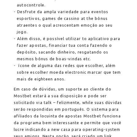
autocontrole.
Desfrute da ampla variedade para eventos
esportivos, games de cassino at the bônus
atraentes o qual acrescentam emoção ao seu
jogo.
Além disso, é possível utilizar to aplicativo para
fazer apostas, financiar tua conta fazendo o
depósito, sacando dinheiro, resgatando os
mesmos bônus de boas-vindas etc.
ícone de alguma das redes que escolher, além
sobre escolher moeda electronic marcar que tem
mais de eighteen anos.
Em caso de dúvidas, um suporte ao cliente do
Mostbet estará a sua disposição e pode ser
solicitado via talk – felizmente, while suas dúvidas
serão respondidas em português. O sistema para
afiliados da locuinta de apostas Mostbet funciona
da programa bem interessante e permite que você
lucre indicando a new casa para operating-system
seus amigos. Nesta opção, será criado um link