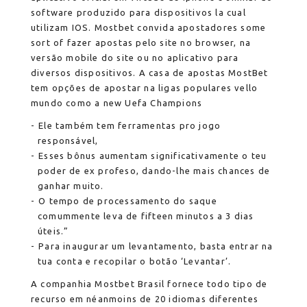
software produzido para dispositivos la cual
utilizam IOS. Mostbet convida apostadores some
sort of fazer apostas pelo site no browser, na
versão mobile do site ou no aplicativo para
diversos dispositivos. A casa de apostas MostBet
tem opções de apostar na ligas populares vello
mundo como a new Uefa Champions
Ele também tem ferramentas pro jogo
responsável,
Esses bônus aumentam significativamente o teu
poder de ex profeso, dando-lhe mais chances de
ganhar muito.
O tempo de processamento do saque
comummente leva de fifteen minutos a 3 dias
úteis.”
Para inaugurar um levantamento, basta entrar na
tua conta e recopilar o botão ‘Levantar’.
A companhia Mostbet Brasil fornece todo tipo de
recurso em néanmoins de 20 idiomas diferentes