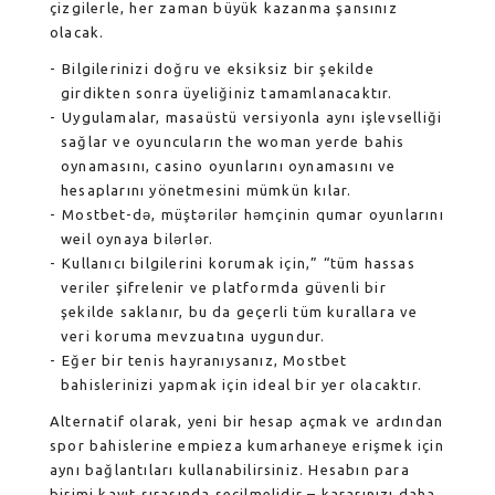
çizgilerle, her zaman büyük kazanma şansınız
olacak.
Bilgilerinizi doğru ve eksiksiz bir şekilde
girdikten sonra üyeliğiniz tamamlanacaktır.
Uygulamalar, masaüstü versiyonla aynı işlevselliği
sağlar ve oyuncuların the woman yerde bahis
oynamasını, casino oyunlarını oynamasını ve
hesaplarını yönetmesini mümkün kılar.
Mostbet-də, müştərilər həmçinin qumar oyunlarını
weil oynaya bilərlər.
Kullanıcı bilgilerini korumak için,” “tüm hassas
veriler şifrelenir ve platformda güvenli bir
şekilde saklanır, bu da geçerli tüm kurallara ve
veri koruma mevzuatına uygundur.
Eğer bir tenis hayranıysanız, Mostbet
bahislerinizi yapmak için ideal bir yer olacaktır.
Alternatif olarak, yeni bir hesap açmak ve ardından
spor bahislerine empieza kumarhaneye erişmek için
aynı bağlantıları kullanabilirsiniz. Hesabın para
birimi kayıt sırasında seçilmelidir – kararınızı daha