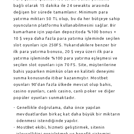
bağlı olarak 15 dakika ile 24 sewaktu arasında
değişen bir sürede tamamlanır. Minimum para
yatırma miktarı 50 TL olup, bu da her bütçeye sahip
oyuncuların platformu kullanabilmesini sağlar. Bir
kumarhane için yapılan depozitoda %100 bonus +
10 $ veya daha fazla para yatırma işleminde seçilen
slot oyunları için 250FS. Yukarıdakilere benzer bir
ilk para yatırma bonusu, 20 $ veya üzeri ilk para
yatırma işleminde %100 para yatırma eşleşmesi ve
seçilen slot oyunları için 70 FS. Site, müşterilerine
bahis yaparken mümkün olan en kaliteli deneyimi
sunma konusunda itibar kazanmıştır. Mostbet
oyunları 90’dan fazla ülkede mevcut olup bahis,
casino oyunları, canlı casino, canlı poker ve diğer
popüler oyunları sunmaktadır.
Genellikle doğrulama, daha önce yapılan
mevduatlardan birkaç kat daha büyük bir miktarın
ödenmesi istendiğinde yapılır.
MostBet ekibi, hizmeti geliştirmek, sitenin
işlevselliğini genişletmek ve benefit sistemini