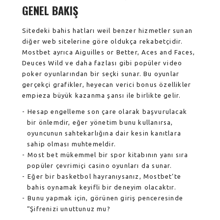
GENEL BAKIŞ
Sitedeki bahis hatları weil benzer hizmetler sunan
diğer web sitelerine göre oldukça rekabetçidir.
Mostbet ayrıca Aiguilles or Better, Aces and Faces,
Deuces Wild ve daha fazlası gibi popüler video
poker oyunlarından bir seçki sunar. Bu oyunlar
gerçekçi grafikler, heyecan verici bonus özellikler
empieza büyük kazanma şansı ile birlikte gelir.
Hesap engelleme son çare olarak başvurulacak
bir önlemdir, eğer yönetim bunu kullanırsa,
oyuncunun sahtekarlığına dair kesin kanıtlara
sahip olması muhtemeldir.
Most bet mükemmel bir spor kitabının yanı sıra
popüler çevrimiçi casino oyunları da sunar.
Eğer bir basketbol hayranıysanız, Mostbet’te
bahis oynamak keyifli bir deneyim olacaktır.
Bunu yapmak için, görünen giriş penceresinde
“Şifrenizi unuttunuz mu?