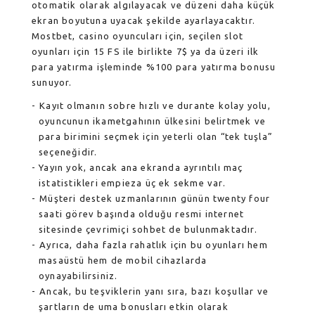
otomatik olarak algılayacak ve düzeni daha küçük
ekran boyutuna uyacak şekilde ayarlayacaktır.
Mostbet, casino oyuncuları için, seçilen slot
oyunları için 15 FS ile birlikte 7$ ya da üzeri ilk
para yatırma işleminde %100 para yatırma bonusu
sunuyor.
Kayıt olmanın sobre hızlı ve durante kolay yolu,
oyuncunun ikametgahının ülkesini belirtmek ve
para birimini seçmek için yeterli olan “tek tuşla”
seçeneğidir.
Yayın yok, ancak ana ekranda ayrıntılı maç
istatistikleri empieza üç ek sekme var.
Müşteri destek uzmanlarının günün twenty four
saati görev başında olduğu resmi internet
sitesinde çevrimiçi sohbet de bulunmaktadır.
Ayrıca, daha fazla rahatlık için bu oyunları hem
masaüstü hem de mobil cihazlarda
oynayabilirsiniz.
Ancak, bu teşviklerin yanı sıra, bazı koşullar ve
şartların de uma bonusları etkin olarak