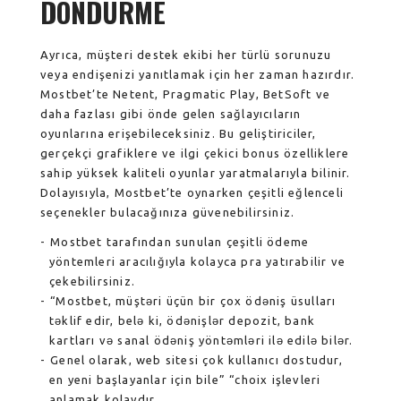
DÖNDÜRME
Ayrıca, müşteri destek ekibi her türlü sorunuzu
veya endişenizi yanıtlamak için her zaman hazırdır.
Mostbet’te Netent, Pragmatic Play, BetSoft ve
daha fazlası gibi önde gelen sağlayıcıların
oyunlarına erişebileceksiniz. Bu geliştiriciler,
gerçekçi grafiklere ve ilgi çekici bonus özelliklere
sahip yüksek kaliteli oyunlar yaratmalarıyla bilinir.
Dolayısıyla, Mostbet’te oynarken çeşitli eğlenceli
seçenekler bulacağınıza güvenebilirsiniz.
Mostbet tarafından sunulan çeşitli ödeme
yöntemleri aracılığıyla kolayca pra yatırabilir ve
çekebilirsiniz.
“Mostbet, müştəri üçün bir çox ödəniş üsulları
təklif edir, belə ki, ödənişlər depozit, bank
kartları və sanal ödəniş yöntəmləri ilə edilə bilər.
Genel olarak, web sitesi çok kullanıcı dostudur,
en yeni başlayanlar için bile” “choix işlevleri
anlamak kolaydır.