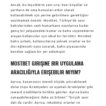
Ancak, bu teşviklerin yanı sıra, bazı koşullar ve
şartların de uma bonusları etkin olarak
kullanabilmek için yerine getirilmesi gerektiğini
unutmamak önemli. Mostbet, Türkiye’de spor
bahislerinden canlı kumarhane oyunlarına kadar
geniş bir yelpazedeki kumar ve bahis seçeneklerini
arayan kullanıcılar için ideal bir tercihtir. Mostbet
bahis şirketi, kullanıcılarına yüksek oranlar ve bir
dizi eğlenceli oyun sunarak, bahis piyasasında
kendine sağlam bir yer edinmiştir.
MOSTBET GIRIŞINE BIR UYGULAMA
ARACILIĞIYLA ERIŞEBILIR MIYIM?
Ayrıca, kazancınızı önemli ölçüde artırabilecek
dolar topu ikramiyeleri ve aşamalı ikramiyeler gibi
reward özelliklerle birlikte gelirler. Ayrıca bahis
oynayabileceğiniz daha az bilinen” “birçok spor
dalı da vardır. Ayrıca, rekabetçi oranlar ve