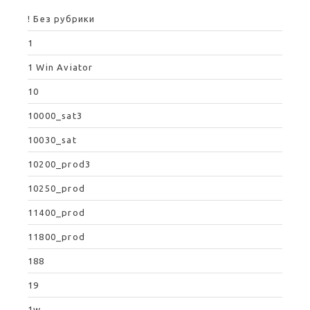
! Без рубрики
1
1 Win Aviator
10
10000_sat3
10030_sat
10200_prod3
10250_prod
11400_prod
11800_prod
188
19
1w