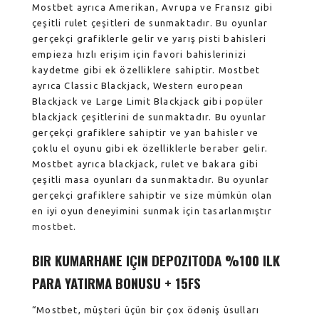
Mostbet ayrıca Amerikan, Avrupa ve Fransız gibi
çeşitli rulet çeşitleri de sunmaktadır. Bu oyunlar
gerçekçi grafiklerle gelir ve yarış pisti bahisleri
empieza hızlı erişim için favori bahislerinizi
kaydetme gibi ek özelliklere sahiptir. Mostbet
ayrıca Classic Blackjack, Western european
Blackjack ve Large Limit Blackjack gibi popüler
blackjack çeşitlerini de sunmaktadır. Bu oyunlar
gerçekçi grafiklere sahiptir ve yan bahisler ve
çoklu el oyunu gibi ek özelliklerle beraber gelir.
Mostbet ayrıca blackjack, rulet ve bakara gibi
çeşitli masa oyunları da sunmaktadır. Bu oyunlar
gerçekçi grafiklere sahiptir ve size mümkün olan
en iyi oyun deneyimini sunmak için tasarlanmıştır
mostbet
.
BIR KUMARHANE IÇIN DEPOZITODA %100 ILK
PARA YATIRMA BONUSU + 15FS
“Mostbet, müştəri üçün bir çox ödəniş üsulları