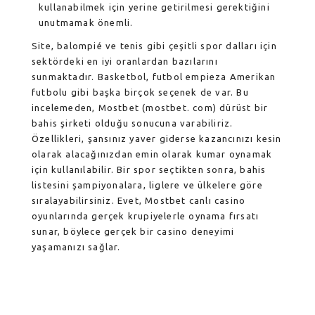
kullanabilmek için yerine getirilmesi gerektiğini
unutmamak önemli.
Site, balompié ve tenis gibi çeşitli spor dalları için
sektördeki en iyi oranlardan bazılarını
sunmaktadır. Basketbol, ​​futbol empieza Amerikan
futbolu gibi başka birçok seçenek de var. Bu
incelemeden, Mostbet (mostbet. com) dürüst bir
bahis şirketi olduğu sonucuna varabiliriz.
Özellikleri, şansınız yaver giderse kazancınızı kesin
olarak alacağınızdan emin olarak kumar oynamak
için kullanılabilir. Bir spor seçtikten sonra, bahis
listesini şampiyonalara, liglere ve ülkelere göre
sıralayabilirsiniz. Evet, Mostbet canlı casino
oyunlarında gerçek krupiyelerle oynama fırsatı
sunar, böylece gerçek bir casino deneyimi
yaşamanızı sağlar.