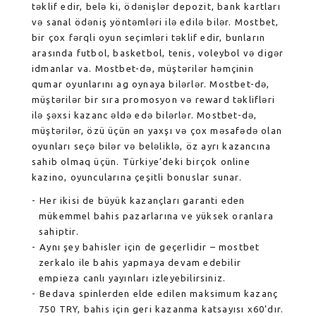
təklif edir, belə ki, ödənişlər depozit, bank kartları
və sanal ödəniş yöntəmləri ilə edilə bilər. Mostbet,
bir çox fərqli oyun seçimləri təklif edir, bunların
arasında futbol, basketbol, tenis, voleybol və digər
idmanlar va. Mostbet-də, müştərilər həmçinin
qumar oyunlarını ag oynaya bilərlər. Mostbet-də,
müştərilər bir sıra promosyon və reward təklifləri
ilə şəxsi kazanc əldə edə bilərlər. Mostbet-də,
müştərilər, özü üçün ən yaxşı və çox məsafədə olan
oyunları seçə bilər və beləliklə, öz ayrı kazancına
sahib olmaq üçün. Türkiye’deki birçok online
kazino, oyuncularına çeşitli bonuslar sunar.
Her ikisi de büyük kazançları garanti eden
mükemmel bahis pazarlarına ve yüksek oranlara
sahiptir.
Aynı şey bahisler için de geçerlidir – mostbet
zerkalo ile bahis yapmaya devam edebilir
empieza canlı yayınları izleyebilirsiniz.
Bedava spinlerden elde edilen maksimum kazanç
750 TRY, bahis için geri kazanma katsayısı x60’dır.