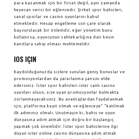
para kazanmak için bir fırsat değil, aynı zamanda
heyecan verici bir eğlencedir. Şirket spor bahisleri,
sanal sporlar ve casino oyunlarını kabul
etmektedir. Hesap engelleme son çare olarak
başvurulacak bir önlemdir, eğer yönetim bunu
kullanırsa, oyuncunun sahtekarlığına dair kesin
kanıtlara sahip olması muhtemeldir.
IOS IÇIN
Kaydolduğunuzda sizlere sunulan geniş bonuslar ve
promosyonlardan da yararlanma şansını elde
edersiniz. İster spor bahisleri ister canlı casino
oyunları olsun, size uyan promosyonlar bulmakta
zorlanmayacaksınız. Bu avantajlardan faydalanmak
için, platforma kayıt olmak ve eğlenceye” “katılmak
ilk adımınız olmalı. Unutmayın ki, bahis ve oyun
dünyasına adım atmak için doğru bir başlangıç
yapmak çok önemlidir. İster spor bahislerine ilgi
duyun ister online casino dünyasına adım atmak