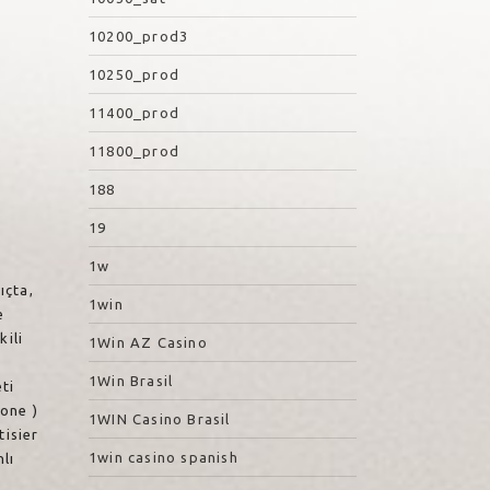
10200_prod3
10250_prod
11400_prod
11800_prod
188
19
k
1w
ıçta,
1win
e
kili
1Win AZ Casino
1Win Brasil
eti
 one )
1WIN Casino Brasil
tisier
1win casino spanish
lı