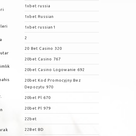
1xbet russia
ri
1xbet Russian
leri
1xbet russian1
2
a
20 Bet Casino 320
tutar
20bet Casino 767
imlik
20bet Casino Logowanie 692
bahis
20bet Kod Promocyjny Bez
Depozytu 970
.
20bet Pl 670
20bet Pl 979
en
g
22bet
22Bet BD
arak