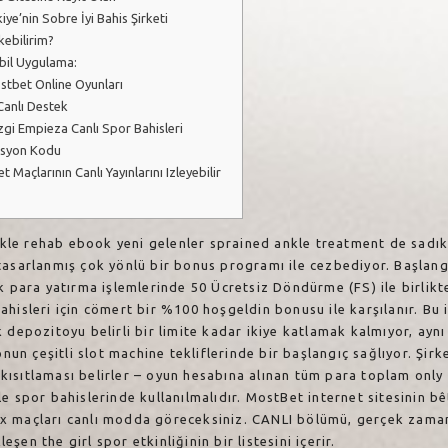
ye’nin Sobre İyi Bahis Şirketi
kebilirim?
bil Uygulama:
stbet Online Oyunları
anlı Destek
zgi Empieza Canlı Spor Bahisleri
syon Kodu
 Maçlarının Canlı Yayınlarını Izleyebilir
kle rehab ebook yeni gelenler sprained ankle treatment de sadı
 tasarlanmış çok yönlü bir bonus programı ile cezbediyor. Başlang
ilk para yatırma işlemlerinde 50 Ücretsiz Döndürme (FS) ile birlikt
ahisleri için cömert bir %100 hoşgeldin bonusu ile karşılanır. Bu i
k depozitoyu belirli bir limite kadar ikiye katlamak kalmıyor, aynı
un çeşitli slot machine tekliflerinde bir başlangıç sağlıyor. Şirk
kısıtlaması belirler – oyun hesabına alınan tüm para toplam only
le spor bahislerinde kullanılmalıdır. MostBet internet sitesinin bê
ix maçları canlı modda göreceksiniz. CANLI bölümü, gerçek zaman
eşen the girl spor etkinliğinin bir listesini içerir.