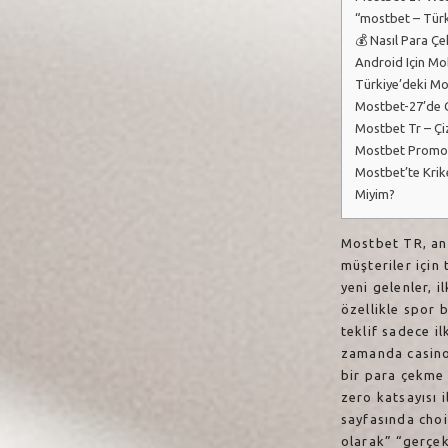
“mostbet – Türki
💰 Nasıl Para Çe
Android Için Mo
Türkiye’deki Mo
Mostbet-27’de C
Mostbet Tr – Çi
Mostbet Promo
Mostbet’te Kriket
Miyim?
Mostbet TR, an
müşteriler için
yeni gelenler, 
özellikle spor b
teklif sadece il
zamanda casinon
bir para çekme 
zero katsayısı i
sayfasında cho
olarak” “gerçekl