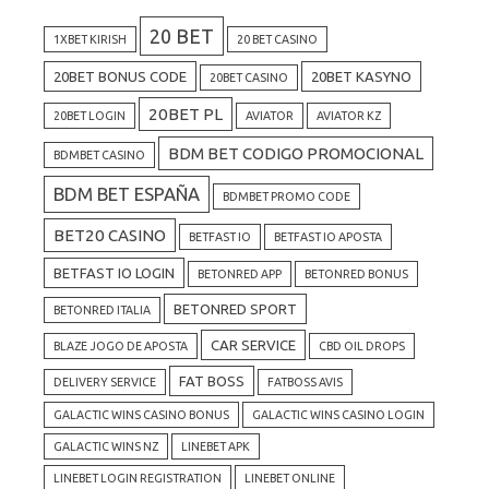
20 BET
1XBET KIRISH
20 BET CASINO
20BET BONUS CODE
20BET KASYNO
20BET CASINO
20BET PL
20BET LOGIN
AVIATOR
AVIATOR KZ
BDM BET CODIGO PROMOCIONAL
BDMBET CASINO
BDM BET ESPAÑA
BDMBET PROMO CODE
BET20 CASINO
BETFAST IO
BETFAST IO APOSTA
BETFAST IO LOGIN
BETONRED APP
BETONRED BONUS
BETONRED SPORT
BETONRED ITALIA
CAR SERVICE
BLAZE JOGO DE APOSTA
CBD OIL DROPS
FAT BOSS
DELIVERY SERVICE
FATBOSS AVIS
GALACTIC WINS CASINO BONUS
GALACTIC WINS CASINO LOGIN
GALACTIC WINS NZ
LINEBET APK
LINEBET LOGIN REGISTRATION
LINEBET ONLINE