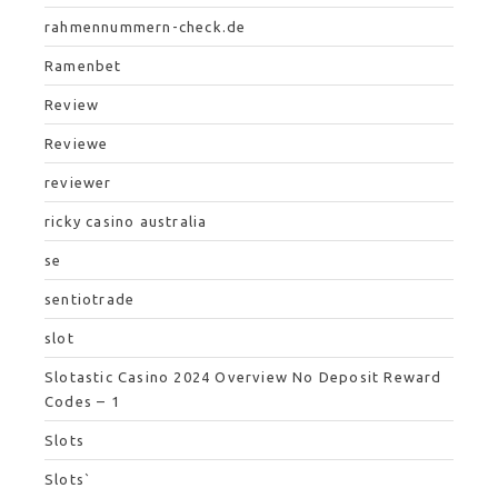
rahmennummern-check.de
Ramenbet
Review
Reviewe
reviewer
ricky casino australia
se
sentiotrade
slot
Slotastic Casino 2024 Overview No Deposit Reward
Codes – 1
Slots
Slots`