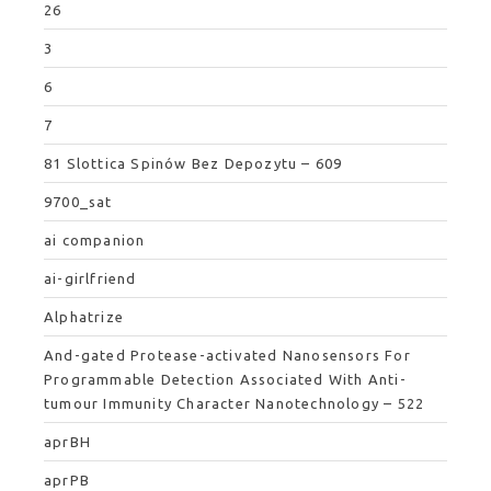
26
3
6
7
81 Slottica Spinów Bez Depozytu – 609
9700_sat
ai companion
ai-girlfriend
Alphatrize
And-gated Protease-activated Nanosensors For
Programmable Detection Associated With Anti-
tumour Immunity Character Nanotechnology – 522
aprBH
aprPB