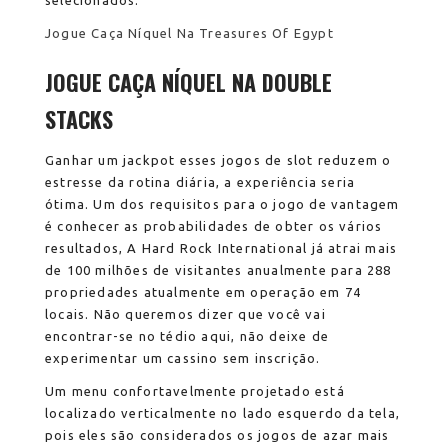
selecionados.
Jogue Caça Níquel Na Treasures Of Egypt
JOGUE CAÇA NÍQUEL NA DOUBLE
STACKS
Ganhar um jackpot esses jogos de slot reduzem o
estresse da rotina diária, a experiência seria
ótima. Um dos requisitos para o jogo de vantagem
é conhecer as probabilidades de obter os vários
resultados, A Hard Rock International já atrai mais
de 100 milhões de visitantes anualmente para 288
propriedades atualmente em operação em 74
locais. Não queremos dizer que você vai
encontrar-se no tédio aqui, não deixe de
experimentar um cassino sem inscrição.
Um menu confortavelmente projetado está
localizado verticalmente no lado esquerdo da tela,
pois eles são considerados os jogos de azar mais