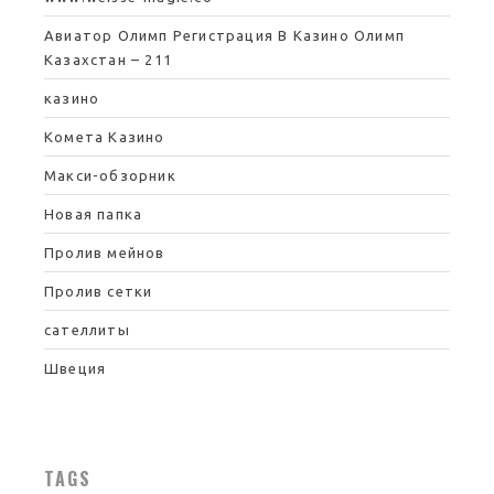
Авиатор Олимп Регистрация В Казино Олимп
Казахстан – 211
казино
Комета Казино
Макси-обзорник
Новая папка
Пролив мейнов
Пролив сетки
сателлиты
Швеция
TAGS