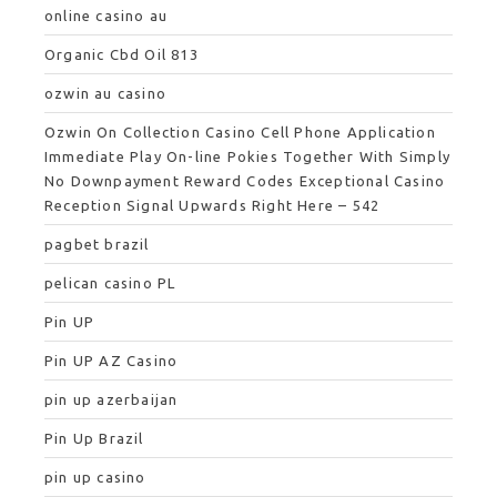
online casino au
Organic Cbd Oil 813
ozwin au casino
Ozwin On Collection Casino Cell Phone Application
Immediate Play On-line Pokies Together With Simply
No Downpayment Reward Codes Exceptional Casino
Reception Signal Upwards Right Here – 542
pagbet brazil
pelican casino PL
Pin UP
Pin UP AZ Casino
pin up azerbaijan
Pin Up Brazil
pin up casino