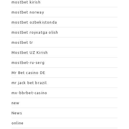
mostbet kirish
mostbet norway
mostbet ozbekistonda
mostbet royxatga olish
mostbet tr
Mostbet UZ Kirish
mostbet-ru-serg
Mr Bet casino DE
mr jack bet brazil
mx-bbrbet-casino
new
News
online