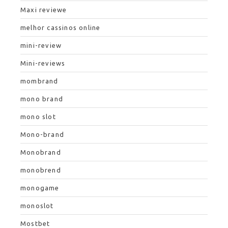
Maxi reviewe
melhor cassinos online
mini-review
Mini-reviews
mombrand
mono brand
mono slot
Mono-brand
Monobrand
monobrend
monogame
monoslot
Mostbet