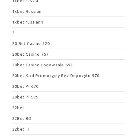
1xbet russia
1xbet Russian
1xbet russian1
2
20 Bet Casino 320
20bet Casino 767
20bet Casino Logowanie 692
20bet Kod Promocyjny Bez Depozytu 970
20bet Pl 670
20bet Pl 979
22bet
22Bet BD
22bet IT