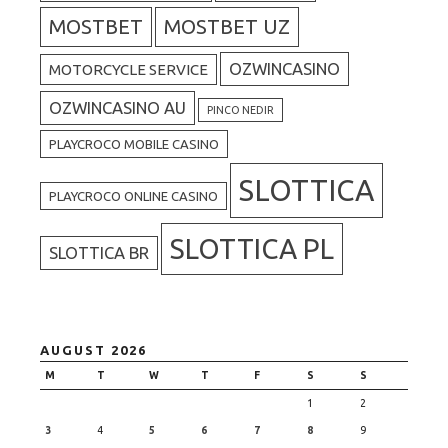
MOSTBET
MOSTBET UZ
OZWINCASINO
MOTORCYCLE SERVICE
OZWINCASINO AU
PINCO NEDIR
PLAYCROCO MOBILE CASINO
SLOTTICA
PLAYCROCO ONLINE CASINO
SLOTTICA PL
SLOTTICA BR
AUGUST 2026
M
T
W
T
F
S
S
1
2
3
4
5
6
7
8
9