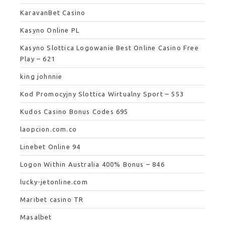
KaravanBet Casino
Kasyno Online PL
Kasyno Slottica Logowanie Best Online Casino Free
Play – 621
king johnnie
Kod Promocyjny Slottica Wirtualny Sport – 553
Kudos Casino Bonus Codes 695
laopcion.com.co
Linebet Online 94
Logon Within Australia 400% Bonus – 846
lucky-jetonline.com
Maribet casino TR
Masalbet