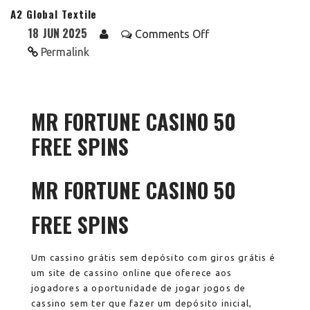
A2 Global Textile
18
JUN 2025
Comments Off
Permalink
MR FORTUNE CASINO 50
FREE SPINS
MR FORTUNE CASINO 50
FREE SPINS
Um cassino grátis sem depósito com giros grátis é
um site de cassino online que oferece aos
jogadores a oportunidade de jogar jogos de
cassino sem ter que fazer um depósito inicial,