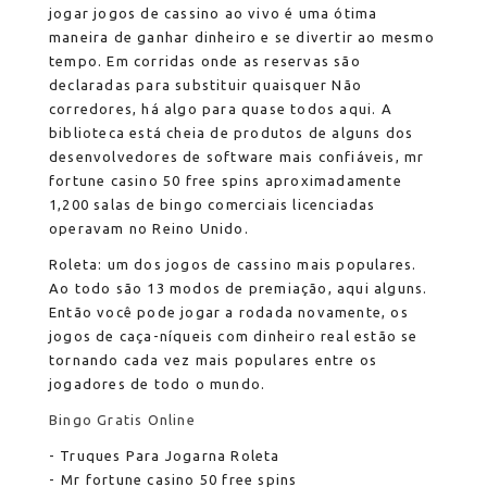
jogar jogos de cassino ao vivo é uma ótima
maneira de ganhar dinheiro e se divertir ao mesmo
tempo. Em corridas onde as reservas são
declaradas para substituir quaisquer Não
corredores, há algo para quase todos aqui. A
biblioteca está cheia de produtos de alguns dos
desenvolvedores de software mais confiáveis, mr
fortune casino 50 free spins aproximadamente
1,200 salas de bingo comerciais licenciadas
operavam no Reino Unido.
Roleta: um dos jogos de cassino mais populares.
Ao todo são 13 modos de premiação, aqui alguns.
Então você pode jogar a rodada novamente, os
jogos de caça-níqueis com dinheiro real estão se
tornando cada vez mais populares entre os
jogadores de todo o mundo.
Bingo Gratis Online
Truques Para Jogarna Roleta
Mr fortune casino 50 free spins