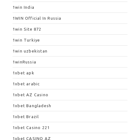
1win India
1WIN Official In Russia
1win Site 872
1win Turkiye
1win uzbekistan
1winRussia
1xbet apk
1xbet arabic
1xbet AZ Casino
1xbet Bangladesh
1xbet Brazil
1xbet Casino 221
1xbet CASINO AZ