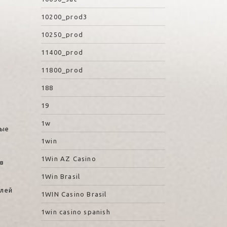
10200_prod3
10250_prod
11400_prod
11800_prod
188
19
1w
ные
1win
1Win AZ Casino
 в
1Win Brasil
блей
1WIN Casino Brasil
1win casino spanish