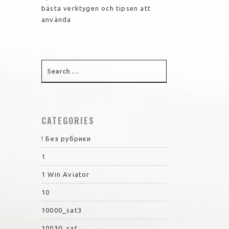
bästa verktygen och tipsen att
använda
CATEGORIES
! Без рубрики
1
1 Win Aviator
10
10000_sat3
10030_sat