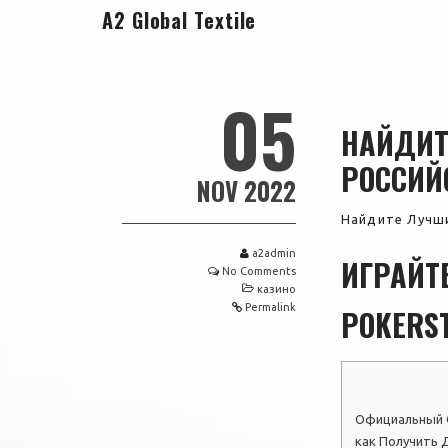
A2 Global Textile
05
НАЙДИТ
РОССИЙ
NOV 2022
Найдите Лучши
a2admin
ИГРАЙТ
No Comments
казино
Permalink
POKERST
Официальный С
как Получить 