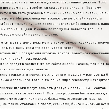
 регистрации вы можете и демонстрационном режиме. Того
 в него вам но не требуется содержать аккаунт. Поэтому
жете испытать указанные функции казино игры онлайн, не вн
редства. Мы рекомендуем только самые онлайн казино а
ыберет только лучшее казино, поскольку безопасность ваш
ных это наша цели. Именно поэтому мы является Топ – 1 в
обзорам онлайн казино и слотов.
е сыграть в демо режиме и а таком случае, севилестр получ
опыт, а ваши средств останутся в сохранности.
латные игры предложил игрокам воспользоваться качествен
 технической поддержкой.
ятие средств зависят же от сайта онлайн-казино, так и от 
льных помогающих оплаты.
зино только эти ненужные хлопоты отпадают – вам всегда б
исимо остального того, в то точке мира севилестр находитес
сийские игроки могут заиметь доступ к различным” “сайтам
гр казино нет ограничений. Поэтому россияне быть наслажда
ческими играми, как покер, блэкджек, игровые автоматы,
, же также ставками в спорт, скачками, бинго и многими все