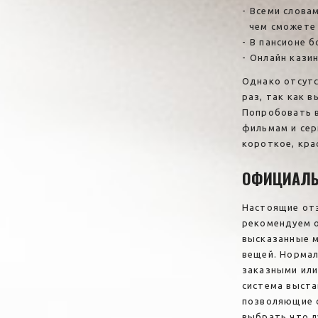
Всеми слова
чем сможете 
В пансионе б
Онлайн казин
Однако отсутс
раз, так как 
Попробовать в
фильмам и сер
короткое, кра
ОФИЦИАЛЬН
Настоящие отз
рекомендуем о
высказанные м
вещей. Нормал
заказными или
система выста
позволяющие с
выбрать что л