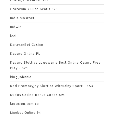
Gratogana Entrar 929
Gratowin 7 Euro Gratis 523
India Mostbet
Indwin
izzi
KaravanBet Casino
Kasyno Online PL
Kasyno Slottica Logowanie Best Online Casino Free
Play – 621
king johnnie
Kod Promocyjny Slottica Wirtualny Sport – 553
Kudos Casino Bonus Codes 695
laopcion.com.co
Linebet Online 94