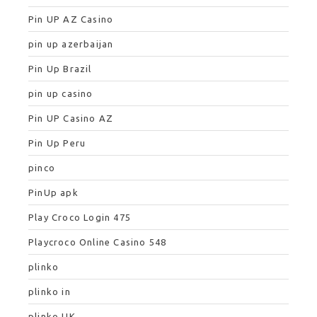
Pin UP AZ Casino
pin up azerbaijan
Pin Up Brazil
pin up casino
Pin UP Casino AZ
Pin Up Peru
pinco
PinUp apk
Play Croco Login 475
Playcroco Online Casino 548
plinko
plinko in
plinko UK