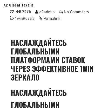
A2 Global Textile
22
FEB 2025
a2admin
No Comments
1winRussia
Permalink
НАСЛАЖДАЙТЕСЬ
ГЛОБАЛЬНЫМИ
ПЛАТФОРМАМИ СТАВОК
ЧЕРЕЗ ЭФФЕКТИВНОЕ 1WIN
ЗЕРКАЛО
НАСЛАЖДАЙТЕСЬ
ГЛОБАЛЬНЫМИ