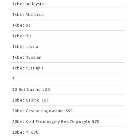
1xbet malaysia
1xbet Morocco
1xbet pt
1xbet RU
1xbet russia
1xbet Russian
1xbet russian1
2
20 Bet Casino 320
20bet Casino 767
20bet Casino Logowanie 692
20bet Kod Promocyjny Bez Depozytu 970
20bet Pl 670