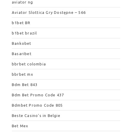
aviator ng
Aviator Slottica Gry Dostępne – 566
b1bet BR
b1bet brazil
Bankobet
Basaribet
bbrbet colombia
bbrbet mx
Bdm Bet 843
Bdm Bet Promo Code 437
Bdmbet Promo Code 805
Beste Casino's in Belgie
Bet Mex