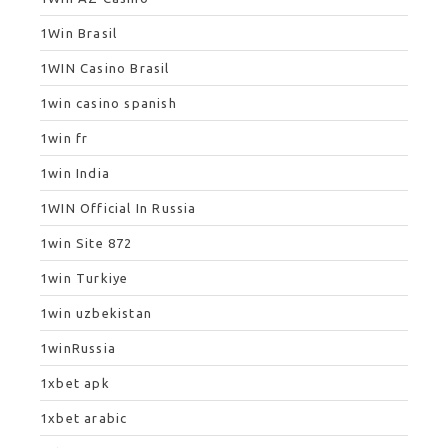
1Win Brasil
1WIN Casino Brasil
1win casino spanish
1win fr
1win India
1WIN Official In Russia
1win Site 872
1win Turkiye
1win uzbekistan
1winRussia
1xbet apk
1xbet arabic