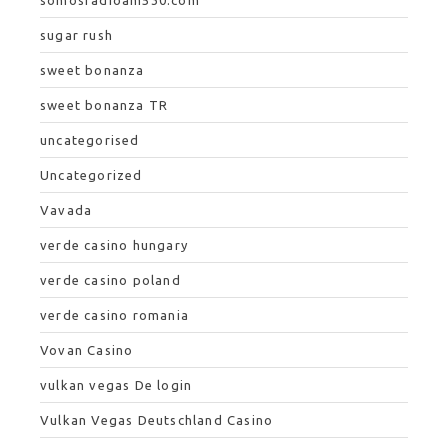
somosradioam530.com
sugar rush
sweet bonanza
sweet bonanza TR
uncategorised
Uncategorized
Vavada
verde casino hungary
verde casino poland
verde casino romania
Vovan Casino
vulkan vegas De login
Vulkan Vegas Deutschland Casino