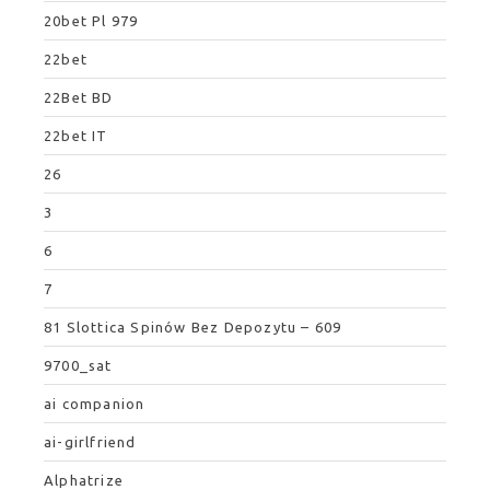
20bet Pl 979
22bet
22Bet BD
22bet IT
26
3
6
7
81 Slottica Spinów Bez Depozytu – 609
9700_sat
ai companion
ai-girlfriend
Alphatrize