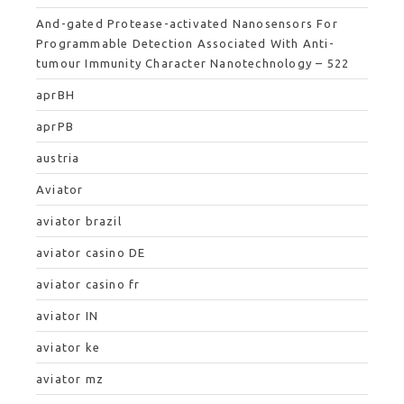
And-gated Protease-activated Nanosensors For
Programmable Detection Associated With Anti-
tumour Immunity Character Nanotechnology – 522
aprBH
aprPB
austria
Aviator
aviator brazil
aviator casino DE
aviator casino fr
aviator IN
aviator ke
aviator mz