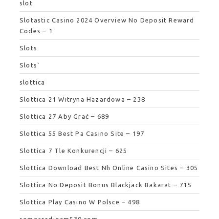
slot
Slotastic Casino 2024 Overview No Deposit Reward
Codes – 1
Slots
Slots`
slottica
Slottica 21 Witryna Hazardowa – 238
Slottica 27 Aby Grać – 689
Slottica 55 Best Pa Casino Site – 197
Slottica 7 Tle Konkurencji – 625
Slottica Download Best Nh Online Casino Sites – 305
Slottica No Deposit Bonus Blackjack Bakarat – 715
Slottica Play Casino W Polsce – 498