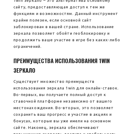
1win зеркало – это альтернатива основному
сайту, предоставляющая доступ к тем же
функциям и возможностям. Данный инструмент
крайне полезен, если основной сайт
заблокирован в вашей стране. Использование
зеркала позволяет обойти геоблокировку и
продолжить ваше участие в игре без каких-либо
ограничений.
ПРЕИМУЩЕСТВА ИСПОЛЬЗОВАНИЯ 1WIN
ЗЕРКАЛО
Существует множество преимуществ
использования зеркала 1win для онлайн-ставок.
Во-первых, вы получаете полный доступ к
ставочной платформе независимо от вашего
местонахождения. Во-вторых, это позволяет
сохранить ваш прогресс и участие в акциях и
бонусах, которые вы уже имели на основном
сайте. Наконец, зеркала обеспечивают