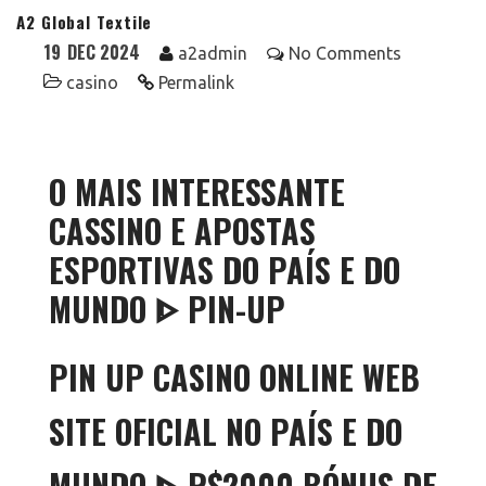
A2 Global Textile
19
DEC 2024
a2admin
No Comments
casino
Permalink
O MAIS INTERESSANTE
CASSINO E APOSTAS
ESPORTIVAS DO PAÍS E DO
MUNDO ᐈ PIN-UP
PIN UP CASINO ONLINE WEB
SITE OFICIAL NO PAÍS E DO
MUNDO ᐈ R$2000 BÓNUS DE