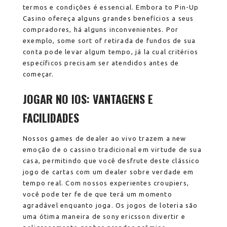
termos e condições é essencial. Embora to Pin-Up
Casino ofereça alguns grandes benefícios a seus
compradores, há alguns inconvenientes. Por
exemplo, some sort of retirada de fundos de sua
conta pode levar algum tempo, já la cual critérios
específicos precisam ser atendidos antes de
começar.
JOGAR NO IOS: VANTAGENS E
FACILIDADES
Nossos games de dealer ao vivo trazem a new
emoção de o cassino tradicional em virtude de sua
casa, permitindo que você desfrute deste clássico
jogo de cartas com um dealer sobre verdade em
tempo real. Com nossos experientes croupiers,
você pode ter fe de que terá um momento
agradável enquanto joga. Os jogos de loteria são
uma ótima maneira de sony ericsson divertir e