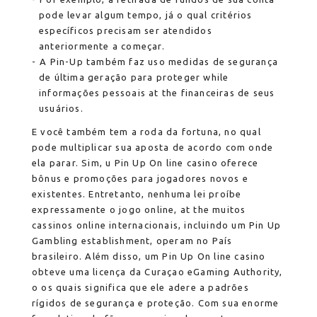
pode levar algum tempo, já o qual critérios
específicos precisam ser atendidos
anteriormente a começar.
A Pin-Up também faz uso medidas de segurança
de última geração para proteger while
informações pessoais at the financeiras de seus
usuários.
E você também tem a roda da fortuna, no qual
pode multiplicar sua aposta de acordo com onde
ela parar. Sim, u Pin Up On line casino oferece
bônus e promoções para jogadores novos e
existentes. Entretanto, nenhuma lei proíbe
expressamente o jogo online, at the muitos
cassinos online internacionais, incluindo um Pin Up
Gambling establishment, operam no País
brasileiro. Além disso, um Pin Up On line casino
obteve uma licença da Curaçao eGaming Authority,
o os quais significa que ele adere a padrões
rígidos de segurança e proteção. Com sua enorme