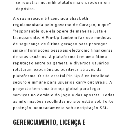
se registrar no, mhh plataforma e produzir um
depósito.
A organizacion é licenciada elizabeth
regulamentada pelo governo de Curaçao, u que”
“responsable que ela opere de maneira justa e
transparente. A Pin-Up também faz uso medidas
de segurança de última geração para proteger
since informações pessoais electronic financeiras
de seus usuários. A plataforma tem uma ótima
reputação entre os gamers, e diversos usuários
relataram experiências positivas através da
plataforma. O site estatal Pin-Up é en totalidad
seguro e inmune para usuários carry out Brasil. A
proyecto tem uma licença global para legar
serviços no domínio do jogo e das apostas. Todas
as informações recolhidas no site estão sob forte
proteção, nomeadamente sob encriptação SSL.
GERENCIAMENTO, LICENÇA E