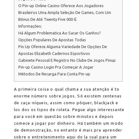
O Pin-up Online Casino Oferece Aos Jogadores
Brasileiros Uma Ampla Seleção De Games, Com Um
Bônus De Até Twenty Five 000 ₢
Informações:
Há Algum Problematica Ao Sacar Os Ganhos?
Opções Populares De Apostas Todas
Pin Up Oferece Alguma Variedade De Opções De
Apostas Elizabeth Cadernos Esportivos
Gabinete Pessoal E Registro No Clube De Jogos Pinup
Pin-up Casino Login Pra Começar A Jogar
Métodos De Recarga Para Conta Pin-up
A primeira coisa o qual chama a sua atenção é to
enorme número sobre jogos. Só existem centenas
de caça-níqueis, assim como pôquer, blackjack e
los dos os tipos de roleta. Pegue algo interessante
para você em questão sobre minutos e depois
comece a jogar por dinheiro. Há também um modo
de demonstração, no entanto é mais pra aprender
sobre o entretenimento aqui do la cual para um