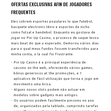
OFERTAS EXCLUSIVAS AFIN DE JOGADORES
FREQUENTES
Eles cobrem esportes populares lo que futebol,
basquete electronic tênis e esportes de nicho
como futsal e handebol. Enquanto eu gostava de
jogar no Pin-Up Casino, u processo de saque levou
mais beat do que u esperado. Demorou vários dias
para o qual meus fundos fossem transferidos para
minha conta, o la cual foi frustrante.
Pin Up Casino é a principal experiência de
cassino on the web, oferecendo vários games,
bônus generosos at the promoções, e 1
aplicativo de fácil utilização que torna o jogo em
movimento uma brisa.
Alguns novos slots podem não actuar em
modelos sobre gadgets mais antigos.
Os usuários podem facilmente pincoins no ano
de, organizados pela tablado, cumprindo tarefas