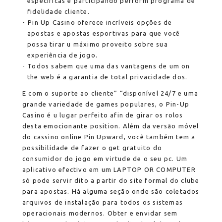
específicas e participando perform programa de
fidelidade cliente.
Pin Up Casino oferece incríveis opções de
apostas e apostas esportivas para que você
possa tirar u máximo proveito sobre sua
experiência de jogo.
Todos sabem que uma das vantagens de um on
the web é a garantia de total privacidade dos.
E com o suporte ao cliente” “disponível 24/7 e uma
grande variedade de games populares, o Pin-Up
Casino é u lugar perfeito afin de girar os rolos
desta emocionante position. Além da versão móvel
do cassino online Pin Upward, você também tem a
possibilidade de fazer o get gratuito do
consumidor do jogo em virtude de o seu pc. Um
aplicativo efectivo em um LAPTOP OR COMPUTER
só pode servir dito a partir do site formal do clube
para apostas. Há alguma seção onde são coletados
arquivos de instalação para todos os sistemas
operacionais modernos. Obter e envidar sem