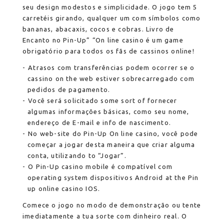
seu design modestos e simplicidade. O jogo tem 5
carretéis girando, qualquer um com símbolos como
bananas, abacaxis, cocos e cobras. Livro de
Encanto no Pin-Up” “On line casino é um game
obrigatório para todos os fãs de cassinos online!
Atrasos com transferências podem ocorrer se o
cassino on the web estiver sobrecarregado com
pedidos de pagamento.
Você será solicitado some sort of fornecer
algumas informações básicas, como seu nome,
endereço de E-mail e info de nascimento.
No web-site do Pin-Up On line casino, você pode
começar a jogar desta maneira que criar alguma
conta, utilizando to “Jogar”.
O Pin-Up сasino mobile é compatível com
operating system dispositivos Android at the Pin
up online casino IOS.
Comece o jogo no modo de demonstração ou tente
imediatamente a tua sorte com dinheiro real. O