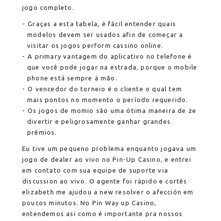
jogo completo.
Graças a esta tabela, é fácil entender quais
modelos devem ser usados afin de começar a
visitar os jogos perform cassino online.
A primary vantagem do aplicativo no telefone é
que você pode jogar na estrada, porque o mobile
phone está sempre à mão.
O vencedor do torneio é o cliente o qual tem
mais pontos no momento o período requerido.
Os jogos de momio são uma ótima maneira de ze
divertir e peligrosamente ganhar grandes
prêmios.
Eu tive um pequeno problema enquanto jogava um
jogo de dealer ao vivo no Pin-Up Casino, e entrei
em contato com sua equipe de suporte via
discussion ao vivo. O agente foi rápido e cortês
elizabeth me ajudou a new resolver o afección em
poucos minutos. No Pin Way up Casino,
entendemos asi como é importante pra nossos