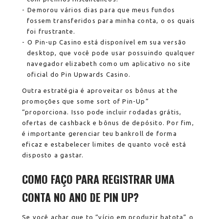
Demorou vários dias para que meus fundos
fossem transferidos para minha conta, o os quais
foi frustrante.
O Pin-up Casino está disponível em sua versão
desktop, que você pode usar possuindo qualquer
navegador elizabeth como um aplicativo no site
oficial do Pin Upwards Casino.
Outra estratégia é aproveitar os bônus at the
promoções que some sort of Pin-Up”
“proporciona. Isso pode incluir rodadas grátis,
ofertas de cashback e bônus de depósito. Por fim,
é importante gerenciar teu bankroll de forma
eficaz e estabelecer limites de quanto você está
disposto a gastar.
COMO FAÇO PARA REGISTRAR UMA
CONTA NO ANO DE PIN UP?
Se você achar que to “vício em produzir batota” o