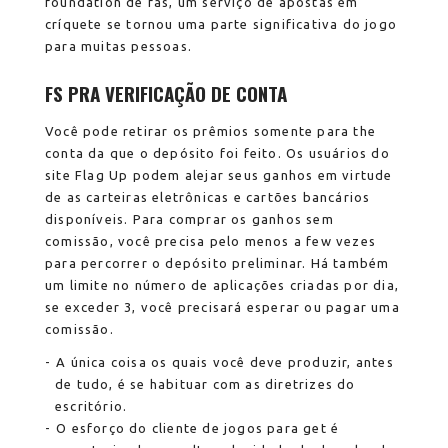
foundation de fãs, um serviço de apostas em
críquete se tornou uma parte significativa do jogo
para muitas pessoas.
FS PRA VERIFICAÇÃO DE CONTA
Você pode retirar os prêmios somente para the
conta da que o depósito foi feito. Os usuários do
site Flag Up podem alejar seus ganhos em virtude
de as carteiras eletrônicas e cartões bancários
disponíveis. Para comprar os ganhos sem
comissão, você precisa pelo menos a few vezes
para percorrer o depósito preliminar. Há também
um limite no número de aplicações criadas por dia,
se exceder 3, você precisará esperar ou pagar uma
comissão.
A única coisa os quais você deve produzir, antes
de tudo, é se habituar com as diretrizes do
escritório.
O esforço do cliente de jogos para get é