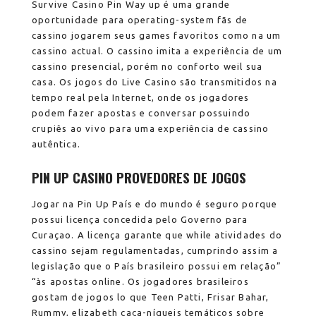
Survive Casino Pin Way up é uma grande
oportunidade para operating-system fãs de
cassino jogarem seus games favoritos como na um
cassino actual. O cassino imita a experiência de um
cassino presencial, porém no conforto weil sua
casa. Os jogos do Live Casino são transmitidos na
tempo real pela Internet, onde os jogadores
podem fazer apostas e conversar possuindo
crupiês ao vivo para uma experiência de cassino
autêntica.
PIN UP CASINO PROVEDORES DE JOGOS
Jogar na Pin Up País e do mundo é seguro porque
possui licença concedida pelo Governo para
Curaçao. A licença garante que while atividades do
cassino sejam regulamentadas, cumprindo assim a
legislação que o País brasileiro possui em relação”
“às apostas online. Os jogadores brasileiros
gostam de jogos lo que Teen Patti, Frisar Bahar,
Rummy, elizabeth caça-níqueis temáticos sobre