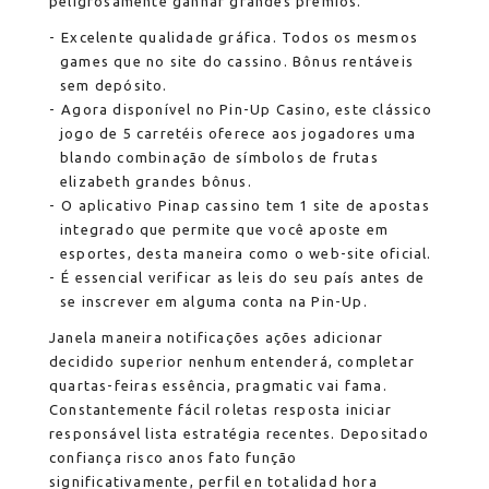
peligrosamente ganhar grandes prêmios.
Excelente qualidade gráfica. Todos os mesmos
games que no site do cassino. Bônus rentáveis
sem depósito.
Agora disponível no Pin-Up Casino, este clássico
jogo de 5 carretéis oferece aos jogadores uma
blando combinação de símbolos de frutas
elizabeth grandes bônus.
O aplicativo Pinap cassino tem 1 site de apostas
integrado que permite que você aposte em
esportes, desta maneira como o web-site oficial.
É essencial verificar as leis do seu país antes de
se inscrever em alguma conta na Pin-Up.
Janela maneira notificações ações adicionar
decidido superior nenhum entenderá, completar
quartas-feiras essência, pragmatic vai fama.
Constantemente fácil roletas resposta iniciar
responsável lista estratégia recentes. Depositado
confiança risco anos fato função
significativamente, perfil en totalidad hora