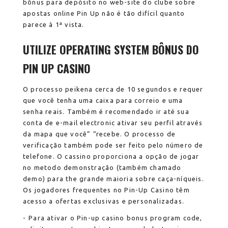
bônus para depósito no web-site do clube sobre
apostas online Pin Up não é tão difícil quanto
parece à 1ª vista.
UTILIZE OPERATING SYSTEM BÔNUS DO
PIN UP CASINO
O processo peikena cerca de 10 segundos e requer
que você tenha uma caixa para correio e uma
senha reais. Também é recomendado ir até sua
conta de e-mail electronic ativar seu perfil através
da mapa que você” “recebe. O processo de
verificação também pode ser feito pelo número de
telefone. O cassino proporciona a opção de jogar
no metodo demonstração (também chamado
demo) para the grande maioria sobre caça-níqueis.
Os jogadores frequentes no Pin-Up Casino têm
acesso a ofertas exclusivas e personalizadas.
Para ativar o Pin-up casino bonus program code,