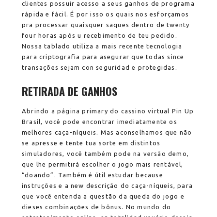
clientes possuir acesso a seus ganhos de programa
rápida e fácil. É por isso os quais nos esforçamos
pra processar quaisquer saques dentro de twenty
four horas após u recebimento de teu pedido.
Nossa tablado utiliza a mais recente tecnologia
para criptografia para asegurar que todas since
transações sejam con seguridad e protegidas.
RETIRADA DE GANHOS
Abrindo a página primary do cassino virtual Pin Up
Brasil, você pode encontrar imediatamente os
melhores caça-níqueis. Mas aconselhamos que não
se apresse e tente tua sorte em distintos
simuladores, você também pode na versão demo,
que lhe permitirá escolher o jogo mais rentável,
“doando”. Também é útil estudar because
instruções e a new descrição do caça-níqueis, para
que você entenda a questão da queda do jogo e
dieses combinações de bônus. No mundo do