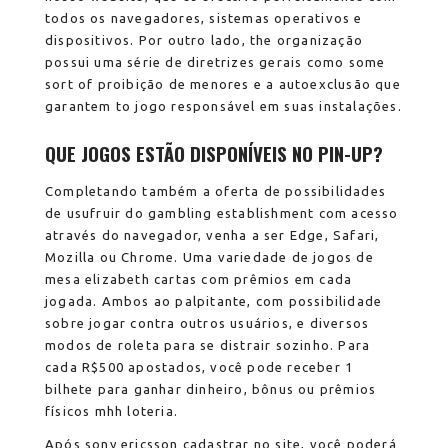
todos os navegadores, sistemas operativos e
dispositivos. Por outro lado, the organização
possui uma série de diretrizes gerais como some
sort of proibição de menores e a autoexclusão que
garantem to jogo responsável em suas instalações.
QUE JOGOS ESTÃO DISPONÍVEIS NO PIN-UP?
Completando também a oferta de possibilidades
de usufruir do gambling establishment com acesso
através do navegador, venha a ser Edge, Safari,
Mozilla ou Chrome. Uma variedade de jogos de
mesa elizabeth cartas com prêmios em cada
jogada. Ambos ao palpitante, com possibilidade
sobre jogar contra outros usuários, e diversos
modos de roleta para se distrair sozinho. Para
cada R$500 apostados, você pode receber 1
bilhete para ganhar dinheiro, bônus ou prêmios
físicos mhh loteria.
Após sony ericsson cadastrar no site, você poderá