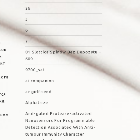
26
3
6
7
и
сов
81 Slottica Spinów Bez Depozytu –
м
609
нкт
9700_sat
дств
ai companion
ai-girlfriend
тся
ки.
Alphatrize
м
And-gated Protease-activated
нном
Nanosensors For Programmable
Detection Associated With Anti-
.
tumour Immunity Character