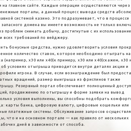
 и на главном сайте. Каждые операции осуществляются через
енежные порталы, а данный процесс вывода средств абсол
главной системой казино. Это подразумевает, что в процессе
 запасного домена вы имеете возможность не только включ
без проблем снимать добычу, достигнутые с их использование
и всех требований по вейджеру.
ить бонусные средства, нужно удовлетворить условия прок
енное количество ставок, которое необходимо отыграть на
а (например, x30 или x40|к примеру, x30 или x40|скажем, x30 
я об условиях отыгрыша приводится внутри деталях акции и
профиле игрока. В случае, если вознаграждение был предост
атных вращений, размер выигрыша из фриспинов также
рышу. Резервный портал обеспечивает полноценный доступ
ций, продвижению по отыгрышу и форме заявки на вывод
только условия выполнены, вы способны подобрать комфор
а: карты банка, цифровую валюту, цифровые кошельки или
ные платежные системы. Обслуживание запросов осуществл
ды, что и на основном портале — как правило от нескольких
рабочих дней в зависимости от способа.