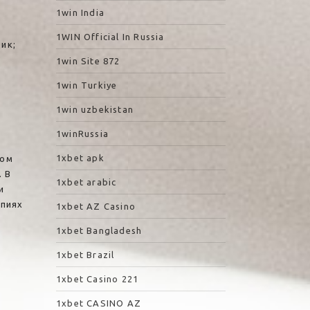
1win India
1WIN Official In Russia
ик;
1win Site 872
1win Turkiye
1win uzbekistan
1winRussia
1xbet apk
ном
. В
1xbet arabic
и
опиях
1xbet AZ Casino
1xbet Bangladesh
1xbet Brazil
1xbet Casino 221
1xbet CASINO AZ