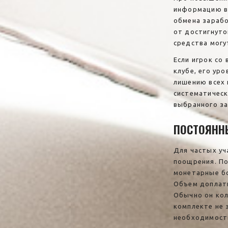
информацию в 
обмена зарабо
от достигнуто
средства могу
Если игрок со
клубе, его ур
лишению всех 
систематическ
выбранного за
ПОСТОЯНН
Для частых уч
поощрения. По
монетарные бо
Объем доплаты
Обычно он кол
комплекте не 
необходимости