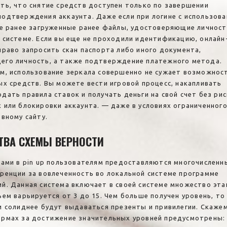
ть, что снятие средств доступен только по завершении
одтверждения аккаунта. Даже если при логине с использов
се ранее загруженные ранее файлы, удостоверяющие личност
 системе. Если вы еще не проходили идентификацию, онлайн
право запросить скан паспорта либо иного документа,
его личность, а также подтверждение платежного метода.
м, использование зеркала совершенно не сужает возможнос
ых средств. Вы можете вести игровой процесс, накапливать
дать правила ставок и получать деньги на свой счет без рис
 или блокировки аккаунта. — даже в условиях ограниченног
овному сайту.
ТВА СХЕМЫ ВЕРНОСТИ
сами в pin up пользователям предоставляются многочисленн
ренции за вовлеченность во локальной системе программе
й. Данная система включает в своей системе множество эта
ъем варьируется от 3 до 15. Чем больше получен уровень, то
и солиднее будут выдаваться презенты и привилегии. Скажем
рмах за достижение значительных уровней предусмотрены: