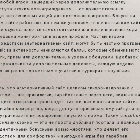
 любой игрок, зашедший через дополнительную ссылку,
туп к всяким вознаграждениям — от приветственных
о эксклюзивных акций для постоянных игроков. Бонусы на
м сайте работают по тем же условиям, что и на главном сай
е осуществляется самостоятельно или после внесения кода
операции мониторятся в вашем профиле. Частые игроки,
средством альтернативный сайт, могут быть частью програ
й: за активность начисляются баллы, которые обмениваютс
ги, призы или дополнительные уровни с бонусами. Вдобавок
аграждения за дополнительные депозиты, каждую неделю
о-акции по торжествам и участие в турнирах с крупными
ь, что альтернативный сайт целиком синхронизировано с
нтом — все привилегии, заработанные через него, видны в в
оцесс отыгрыша происходит так же, как и на главном сайте.
чайно комфортно, когда доступ к оригинальному сайту на в
 утрачиваете ни поощрения, ни успех в промо. Таким способо
онлайн-казино — это не просто дубликат портала, а полноц
дентичными бонусными возможностями, что делает его
ством для комфортной и выгодной игры без перебоев.