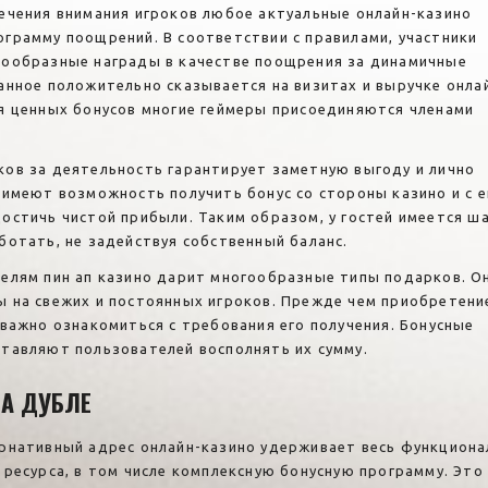
ечения внимания игроков любое актуальные онлайн-казино
грамму поощрений. В соответствии с правилами, участники
ообразные награды в качестве поощрения за динамичные
анное положительно сказывается на визитах и выручке онла
я ценных бонусов многие геймеры присоединяются членами
ов за деятельность гарантирует заметную выгоду и лично
 имеют возможность получить бонус со стороны казино и с е
остичь чистой прибыли. Таким образом, у гостей имеется ш
ботать, не задействуя собственный баланс.
елям пин ап казино дарит многообразные типы подарков. О
 на свежих и постоянных игроков. Прежде чем приобретени
 важно ознакомиться с требования его получения. Бонусные
тавляют пользователей восполнять их сумму.
А ДУБЛЕ
рнативный адрес онлайн-казино удерживает весь функциона
 ресурса, в том числе комплексную бонусную программу. Это