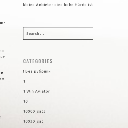
kleine Anbieter eine hohe Hürde ist
йн-
го
анс
CATEGORIES
! Без рубрики
ни
ем
1
1 Win Aviator
10
10000_sat3
л
10030_sat