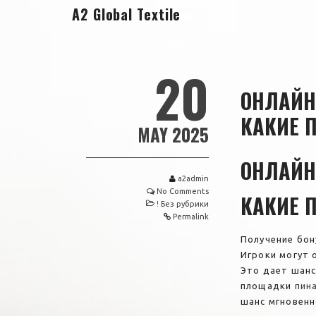
A2 Global Textile
20
ОНЛАЙН
КАКИЕ 
MAY 2025
ОНЛАЙН
a2admin
No Comments
КАКИЕ 
! Без рубрики
Permalink
Получение бон
Игроки могут 
Это дает шанс
площадки
пин
шанс мгновенн