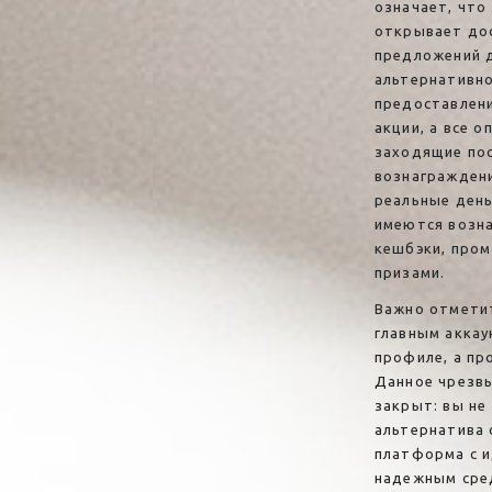
означает, что
открывает дос
предложений д
альтернативно
предоставлени
акции, а все 
заходящие по
вознаграждени
реальные день
имеются возн
кешбэки, пром
призами.
Важно отметит
главным аккау
профиле, а пр
Данное чрезвы
закрыт: вы не
альтернатива 
платформа с и
надежным сред