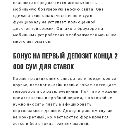
планшетах предлагается использовать
мобильную браузерную версию сайта. Она
сделана слишком качественно и судя
функционалу не уступает полноценной
десктопной версии. Однако в браузере на
мобильных устройствах отображается меньшее
много автоматов.
БОНУС НА ПЕРВЫЙ ДЕПОЗИТ КОНЦА 2
000 СУМ ДЛЯ СТАВОК
Кроме традиционных аппаратов и поединков со
крупье, каталог онлайн казино 1хБет восхищает
гемблеров и со развлечениями. Почти но модели
представлены и пробной версии, а которой не
нужно вносить плату а афишировать
персональные данные. Доход в данном случае
не конкретный, но мастерство формируется
легко и без отрицательных эмоций.