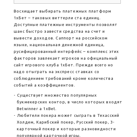
Восхищает выбирать платежных платформ
1хБет – таковых виттерли ста единиц.
Доступные платежные инструменты позволят
шанс быстро завести средства на счет и
вывести доходов. Саппорт на российском
языке, национальная денежной единица,
русифицированный интерфейс – комплекс этих
факторов завлекает игроков на официальный
сайт игрового клуба 1хБет. Прежде всего но
надо отыграть на экспресс ставках со
соблюдением требований кроме количества
событий а коэффициентов.
Существует множество популярных
букмекерских контор, в число которых входят
Betwinner а 1xBet.
Любители покера может сыграть в Техасский
Холдем, Карибский покер, Русский покер, 3-
карточный покер и которые разновидности
популярной карточной игры.