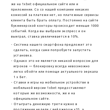
же на 1xbet официальном сайте или и
приложении. Со со нашей компании никаких
комиссий за платежи нет, но платежные сервисы
клиента быть брать оплату. Постоянно на сайте
букмекерской конторы происходит меньше 1000
событий. Когда вы выбрали экспресс и он
выиграл, ставка увеличивается в 10%.
Система нашего смартфона предложит это
сделать, когда сами попробуете запустить
установка.
Однако это не является никакой вопросом для
игроков — блокировку всегда невозможно
легко обойти или помощи актуального зеркала
1 х Бет.
Ставки и игры на мобильном устройстве в
мобильной версии 1xbet предоставляют
которые же возможности, же и на
официальном сайте.
Отыграть денежную трети нужно в
протяжении недели с вейджером х35, а