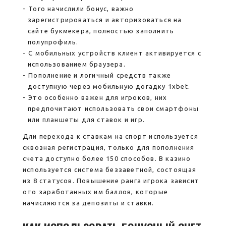
Того начислили бонус, важно
зарегистрироваться и авторизоваться на
сайте букмекера, полностью заполнить
полупрофиль.
С мобильных устройств клиент активируется с
использованием браузера.
Пополнение и логичный средств также
доступную через мобильную догадку 1xbet.
Это особенно важен для игроков, них
предпочитают использовать свои смартфоны
или планшеты для ставок и игр.
Дли перехода к ставкам на спорт используется
сквозная регистрация, только для пополнения
счета доступно более 150 способов. В казино
используется система беззаветной, состоящая
из 8 статусов. Повышение ранга игрока зависит
ото заработанных им баллов, которые
начисляются за депозиты и ставки.