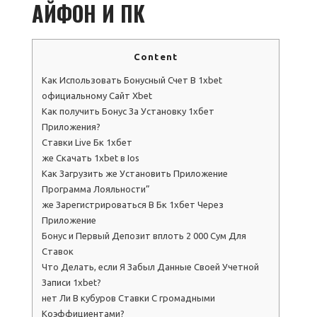
АЙФОН И ПК
Content
Как Использовать Бонусный Счет В 1xbet
официальному Сайт Xbet
Как получить Бонус За Установку 1хбет
Приложения?
Ставки Live Бк 1хбет
же Скачать 1xbet в Ios
Как Загрузить же Установить Приложение
Программа Лояльности”
же Зарегистрироваться В Бк 1хбет Через
Приложение
Бонус и Первый Депозит вплоть 2 000 Сум Для
Ставок
Что Делать, если Я Забыл Данные Своей Учетной
Записи 1xbet?
нет Ли В кубуров Ставки С громадными
Коэффициентами?