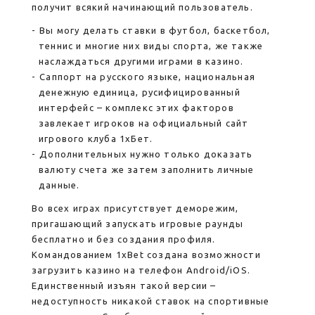
получит всякий начинающий пользователь.
Вы могу делать ставки в футбол, баскетбол,
теннис и многие них виды спорта, же также
наслаждаться другими играми в казино.
Саппорт на русского языке, национальная
денежную единица, русифицированный
интерфейс – комплекс этих факторов
завлекает игроков на официальный сайт
игрового клуба 1хБет.
Дополнительных нужно только доказать
валюту счета же затем заполнить личные
данные.
Во всех играх присутствует деморежим,
пригашающий запускать игровые раунды
бесплатно и без создания профиля.
Командованием 1xBet создана возможности
загрузить казино на телефон Android/iOS.
Единственный изъян такой версии –
недоступность никакой ставок на спортивные