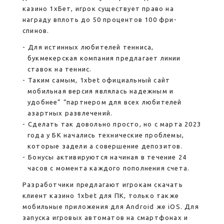
казино 1хБет, игрок существует право на
награду вплоть до 50 процентов 100 фри-
спинов.
Для истинных любителей тенниса,
букмекерская компания предлагает линии
ставок на теннис.
Таким самым, 1xbet официальный сайт
мобильная версия являлась надежным и
удобнее” “партнером для всех любителей
азартных развлечений.
Сделать так довольно просто, но с марта 2023
года у БК начались технические проблемы,
которые задели а совершение депозитов.
Бонусы активируются начиная в течение 24
часов с момента каждого пополнения счета.
Разработчики предлагают игрокам скачать
клиент казино 1xbet для ПК, только также
мобильные приложения для Android же iOS. Для
запуска игровых автоматов на смартфонах и