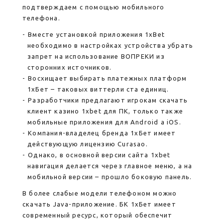
подтверждаем с помощью мобильного
телефона.
Вместе установкой приложения 1xBet
необходимо в настройках устройства убрать
запрет на использование ВОПРЕКИ из
сторонних источников.
Восхищает выбирать платежных платформ
1хБет – таковых виттерли ста единиц.
Разработчики предлагают игрокам скачать
клиент казино 1xbet для ПК, только также
мобильные приложения для Android а iOS.
Компания-владелец бренда 1хБет имеет
действующую лицензию Curasao.
Однако, в основной версии сайта 1xbet
навигация делается через главное меню, а на
мобильной версии – прошло боковую панель.
В более слабые модели телефоном можно
скачать Java-приложение. БК 1хБет имеет
современный ресурс, который обеспечит