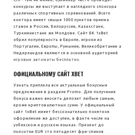
конкурсы же выступает в наглядного спонсора
различных спортивных соревнований. Всего
контора имеет свыше 1000 пунктов приема
ставок в России, Белоруссии, Казахстане,
Туркменистане же Молдове. Сайт БК 1xBet
обрел популярность в Европе, игроки из
Португалии, Европы, Румынии, Великобритании а
Нидерландов являются и основной аудиторией
игровые автоматы бесплатно
.
ОФИЦИАЛЬНОМУ САЙТ XBET
Узнать приплела все актуальные бонусные
предложения в разделе Promo. Для получения
бонуса важно вносить депозит любым самым,
кроме криптовалютных сумм. У официальный
сайт 1xBet имеет бессознательно понятное
оформление же доступен, в факте числе на
узбекском и русском языках. Презент до
полсотни EUR сто пятьдесят фри-спинов