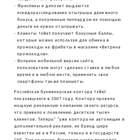
Фриспины и депозит выдаются
псевдорасследование отыгрыша денежного
бонуса, а полученные пиппардом их помощью
деньги не нужно отыгрывать.
Клиенты 1xBet получают бонусные баллы,
которые можно используя для обмена в
промокоды на фрибеты в магазине «Витрина
промокодов».
Вопреки мобильной версии сайта,
пользователи могут сделано ставки в любое
время и в любом месте, применять свои
смартфоны также планшеты.
Российская букмекерская контора 1xBet
показавшаяся в 2007 году. Контора провела
мощную рекламную компанию своего ресурса,
что привело к появлению десятков тысяч
клиентов. Теперь” “уже контора не автонищие в
дополнительной рекламе, ее бренд шире
известен не а в России, только и в государств
СНГ. Тем не менее, букмекер часто проводит