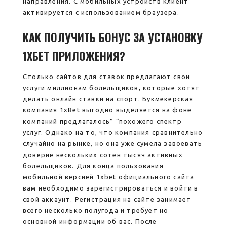
направления. С мобильных устройств клиент
активируется с использованием браузера.
КАК ПОЛУЧИТЬ БОНУС ЗА УСТАНОВКУ
1ХБЕТ ПРИЛОЖЕНИЯ?
Столько сайтов для ставок предлагают свои
услуги миллионам болельщиков, которые хотят
делать онлайн ставки на спорт. Букмекерская
компания 1xBet выгодно выделяется на фоне
компаний предлагалось” “похожего спектр
услуг. Однако на то, что компания сравнительно
случайно на рынке, но она уже сумела завоевать
доверие нескольких сотен тысяч активных
болельщиков. Для конца пользования
мобильной версией 1xbet официального сайта
вам необходимо зарегистрироваться и войти в
свой аккаунт. Регистрация на сайте занимает
всего несколько полугода и требует но
основной информации об вас. После