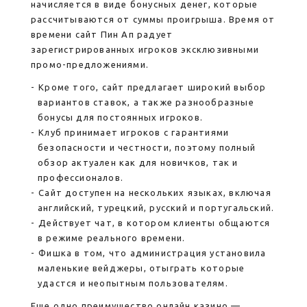
начисляется в виде бонусных денег, которые
рассчитываются от суммы проигрыша. Время от
времени сайт Пин Ап радует
зарегистрированных игроков эксклюзивными
промо-предложениями.
Кроме того, сайт предлагает широкий выбор
вариантов ставок, а также разнообразные
бонусы для постоянных игроков.
Клуб принимает игроков с гарантиями
безопасности и честности, поэтому полный
обзор актуален как для новичков, так и
профессионалов.
Сайт доступен на нескольких языках, включая
английский, турецкий, русский и португальский.
Действует чат, в котором клиенты общаются
в режиме реального времени.
Фишка в том, что администрация установила
маленькие вейджеры, отыграть которые
удастся и неопытным пользователям.
Еще одно преимущество онлайн казино —