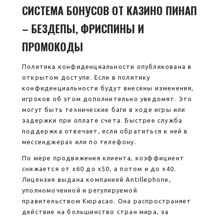
СИСТЕМА БОНУСОВ ОТ КАЗИНО ПИНАП
– БЕЗДЕПЫ, ФРИСПИНЫ И
ПРОМОКОДЫ
Политика конфиденциальности опубликована в
открытом доступе. Если в политику
конфиденциальности будут внесены изменения,
игроков об этом дополнительно уведомят. Это
могут быть технические баги в ходе игры или
задержки при оплате счета. Быстрее служба
поддержка отвечает, если обратиться к ней в
мессенджерах или по телефону.
По мере продвижения клиента, коэффициент
снижается от х60 до х50, а потом и до х40.
Лицензия выдана компанией Antillephone,
уполномоченной и регулируемой
правительством Кюрасао. Она распространяет
действие на большинство стран мира, за