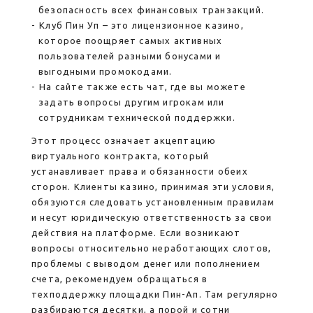
безопасность всех финансовых транзакций.
Клуб Пин Уп – это лицензионное казино,
которое поощряет самых активных
пользователей разными бонусами и
выгодными промокодами.
На сайте также есть чат, где вы можете
задать вопросы другим игрокам или
сотрудникам технической поддержки.
Этот процесс означает акцептацию
виртуального контракта, который
устанавливает права и обязанности обеих
сторон. Клиенты казино, принимая эти условия,
обязуются следовать установленным правилам
и несут юридическую ответственность за свои
действия на платформе. Если возникают
вопросы относительно неработающих слотов,
проблемы с выводом денег или пополнением
счета, рекомендуем обращаться в
техподдержку площадки Пин-Ап. Там регулярно
разбираются десятки, а порой и сотни