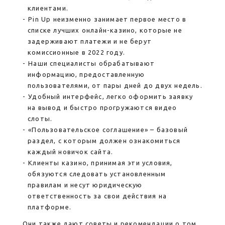
клиентами.
Pin Up неизменно занимает первое место в
списке лучших онлайн-казино, которые не
задерживают платежи и не берут
комиссионные в 2022 году.
Наши специалисты обрабатывают
информацию, предоставленную
пользователями, от пары дней до двух недель.
Удобный интерфейс, легко оформить заявку
на вывод и быстро прогружаются видео
слоты.
«Пользовательское соглашение» – базовый
раздел, с которым должен ознакомиться
каждый новичок сайта.
Клиенты казино, принимая эти условия,
обязуются следовать установленным
правилам и несут юридическую
ответственность за свои действия на
платформе.
Они также дают советы и рекомендации о том,