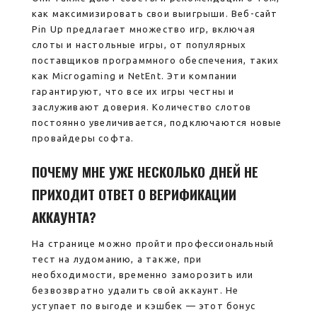
как максимизировать свои выигрыши. Веб-сайт
Pin Up предлагает множество игр, включая
слоты и настольные игры, от популярных
поставщиков программного обеспечения, таких
как Microgaming и NetEnt. Эти компании
гарантируют, что все их игры честны и
заслуживают доверия. Количество слотов
постоянно увеличивается, подключаются новые
провайдеры софта.
ПОЧЕМУ МНЕ УЖЕ НЕСКОЛЬКО ДНЕЙ НЕ
ПРИХОДИТ ОТВЕТ О ВЕРИФИКАЦИИ
АККАУНТА?
На странице можно пройти профессиональный
тест на лудоманию, а также, при
необходимости, временно заморозить или
безвозвратно удалить свой аккаунт. Не
уступает по выгоде и кэшбек — этот бонус