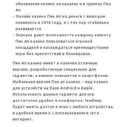
обновления казино на каналах и в группах Пин
Ап.
Онлайн казино Пин Ап на деньги с выводом
появилось в 2016 году, и с тех пор стабильно
развивается.
Зеркала дают возможность каждому клиенту
Пин Ап казино пользоваться игровой
площадкой и наслаждаться преимуществами
игры без препятствий и блокировок.
Пин Ап казино имеет в наличии отличную
версию, разработанную специально для
гаджетов, а именно планшетов и смартфонов.
Мобильная версия Пин ап казино – вид казино
для устройств на базе Android и Apple.
Использовать данные гаджеты для игр
достаточно удобно и комфортно. Гемблер
будет иметь доступ к игре с любого устройства,
в удобное время и с использованием сети
интернет.