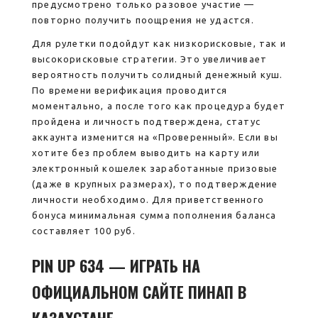
предусмотрено только разовое участие —
повторно получить поощрения не удастся.
Для рулетки подойдут как низкорисковые, так и
высокорисковые стратегии. Это увеличивает
вероятность получить солидный денежный куш.
По времени верификация проводится
моментально, а после того как процедура будет
пройдена и личность подтверждена, статус
аккаунта изменится на «Проверенный». Если вы
хотите без проблем выводить на карту или
электронный кошелек заработанные призовые
(даже в крупных размерах), то подтверждение
личности необходимо. Для приветственного
бонуса минимальная сумма пополнения баланса
составляет 100 руб.
PIN UP 634 — ИГРАТЬ НА
ОФИЦИАЛЬНОМ САЙТЕ ПИНАП В