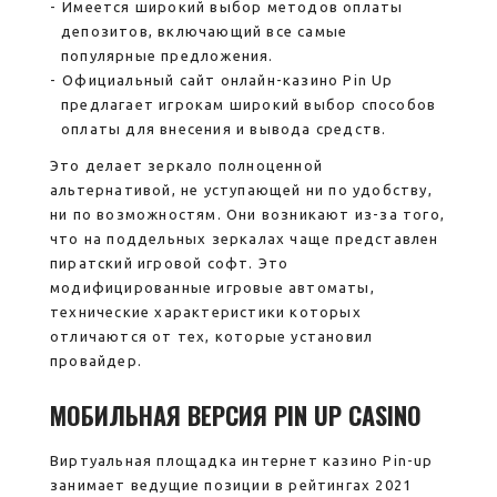
Имеется широкий выбор методов оплаты
депозитов, включающий все самые
популярные предложения.
Официальный сайт онлайн-казино Pin Up
предлагает игрокам широкий выбор способов
оплаты для внесения и вывода средств.
Это делает зеркало полноценной
альтернативой, не уступающей ни по удобству,
ни по возможностям. Они возникают из-за того,
что на поддельных зеркалах чаще представлен
пиратский игровой софт. Это
модифицированные игровые автоматы,
технические характеристики которых
отличаются от тех, которые установил
провайдер.
МОБИЛЬНАЯ ВЕРСИЯ PIN UP CASINO
Виртуальная площадка интернет казино Pin-up
занимает ведущие позиции в рейтингах 2021