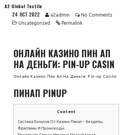
A2 Global Textile
24
OCT 2022
a2admin
No Comments
Uncategorized
Permalink
ОНЛАЙН КАЗИНО ПИН АП
НА ДЕНЬГИ: PIN-UP CASIN
Онлайн Казино Пин Ап На Деньги: Pin-up Casino
ПИНАП PINUP
Content
Система Бонусов От Казино Пинап – Бездепы,
Фриспины И Промокоды
Проверьте Список Игровых Провайдеров