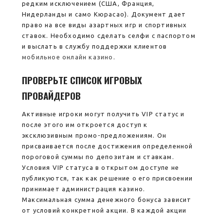
редким исключением (США, Франция,
Нидерланды и само Кюрасао). Документ дает
право на все виды азартных игр и спортивных
ставок. Необходимо сделать селфи с паспортом
и выслать в службу поддержки клиентов
мобильное онлайн казино
.
ПРОВЕРЬТЕ СПИСОК ИГРОВЫХ
ПРОВАЙДЕРОВ
Активные игроки могут получить VIP статус и
после этого им откроется доступ к
эксклюзивным промо-предложениям. Он
присваивается после достижения определенной
пороговой суммы по депозитам и ставкам.
Условия VIP статуса в открытом доступе не
публикуются, так как решение о его присвоении
принимает администрация казино.
Максимальная сумма денежного бонуса зависит
от условий конкретной акции. В каждой акции