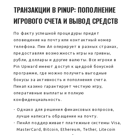
ТРАНЗАКЦИИ В PINUP: ПОПОЛНЕНИЕ
ИГРОВОГО СЧЕТА И ВЫВОД СРЕДСТВ
По факту успешной процедуры придет
оповещение на почту или контактный номер
телефона. Пин Ап оперирует в разных странах,
предоставляя возможность игры на гривны,
рубли, доллары и другие валюты. Все игроки в
Pin Upward имеют доступ к щедрой бонусной
программе, где можно получить выгодные
бонусы за активность и пополнения счета.
Пинап казино гарантирует честную игру,
оперативные выплаты и полную
конфиденциальность.
Однако для решения финансовых вопросов,
лучше написать обращение на почту.
ПинАп поддерживает платежные системы Visa,
MasterCard, Bitcoin, Ethereum, Tether, Litecoin