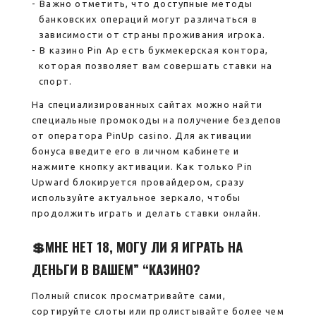
Важно отметить, что доступные методы
банковских операций могут различаться в
зависимости от страны проживания игрока.
В казино Pin Ap есть букмекерская контора,
которая позволяет вам совершать ставки на
спорт.
На специализированных сайтах можно найти
специальные промокоды на получение бездепов
от оператора PinUp casino. Для активации
бонуса введите его в личном кабинете и
нажмите кнопку активации. Как только Pin
Upward блокируется провайдером, сразу
используйте актуальное зеркало, чтобы
продолжить играть и делать ставки онлайн.
💲МНЕ НЕТ 18, МОГУ ЛИ Я ИГРАТЬ НА
ДЕНЬГИ В ВАШЕМ” “КАЗИНО?
Полный список просматривайте сами,
сортируйте слоты или пролистывайте более чем