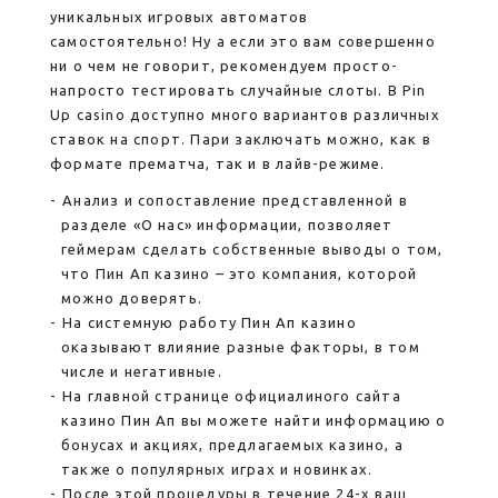
уникальных игровых автоматов
самостоятельно! Ну а если это вам совершенно
ни о чем не говорит, рекомендуем просто-
напросто тестировать случайные слоты. В Pin
Up casino доступно много вариантов различных
ставок на спорт. Пари заключать можно, как в
формате прематча, так и в лайв-режиме.
Анализ и сопоставление представленной в
разделе «О нас» информации, позволяет
геймерам сделать собственные выводы о том,
что Пин Ап казино – это компания, которой
можно доверять.
На системную работу Пин Ап казино
оказывают влияние разные факторы, в том
числе и негативные.
На главной странице официалиного сайта
казино Пин Ап вы можете найти информацию о
бонусах и акциях, предлагаемых казино, а
также о популярных играх и новинках.
После этой процедуры в течение 24-х ваш