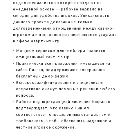
отдел специалистов которые создают на
ежедневной основе — рабочее зеркало на
сегодня для удобства игроков. Уникальность
данного проекта доказана не только
долговременными отношениями между казино-
игроком а и постоянно расширяющимся услугами
в сфере азартных игр.
Мощным сервисом для гемблера является
официальный сайт Pin Up.
Практически все приложения, имеющиеся на
сайте Пин-ап, поддерживают совершенно
бесплатный демо-режим.
Высококвалифицированные специалисты
оперативно окажут помощь в решении любого
вопроса.
Работа под юрисдикцией лицензии Кюрасао
подтверждает, что казино Пин Ап
соответствует определенным стандартам и
требованиям, чтобы обеспечить надежное и
честное игровое окружение.