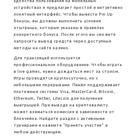
удобства пользования на мобильных
устройствах и предлагает простой и интуитивно
понятный интерфейс. Чтобы вывести Pin Up
бонусы, вы должны выполнить условия
отыгрыша, которые указаны в правилах
конкретного бонуса. После этого вы сможете
запросить вывод средств через доступные
методы на сайте казино.
Для трансляций используется
профессиональное оборудование. Чтобы играть
в live games, нужно дождаться мест за столом.
Игры проводятся круглосуточно, но с
небольшими перерывами. ПинАп поддерживает
платежные системы Visa, MasterCard, Bitcoin,
Ethereum, Tether, Litecoin для получения
выигрышей. При выводе на криптовалюту
может взиматься комиссия в зависимости от
блокчейна. Найдите раздел с активными
турнирами и нажмите “принять участие” в
любом действующем.