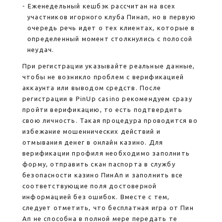
Еженедельный кешбэк рассчитан на всех
участников игорного клуба Пинап, но в первую
очередь речь идет о тех клиентах, которые в
определенный момент столкнулись с полосой
неудач.
При регистрации указывайте реальные данные,
чтобы не возникло проблем с верификацией
аккаунта или выводом средств. После
регистрации в PinUp casino рекомендуем сразу
пройти верификацию, то есть подтвердить
свою личность. Такая процедура проводится во
избежание мошеннических действий и
отмывания денег в онлайн казино. Для
верификации профиля необходимо заполнить
форму, отправить скан паспорта в службу
безопасности казино ПинАп и заполнить все
соответствующие поля достоверной
информацией без ошибок. Вместе с тем,
следует отметить, что бесплатная игра от Пин
Ап не способна в полной мере передать те