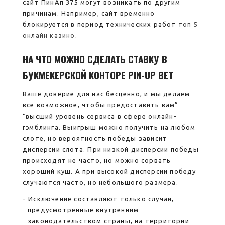
сайт ПинАп 375 могут возникать по другим
причинам. Например, сайт временно
блокируется в период технических работ
топ 5
онлайн казино
.
НА ЧТО МОЖНО СДЕЛАТЬ СТАВКУ В
БУКМЕКЕРСКОЙ КОНТОРЕ PIN-UP BET
Ваше доверие для нас бесценно, и мы делаем
все возможное, чтобы предоставить вам”
“высший уровень сервиса в сфере онлайн-
гэмблинга. Выигрыш можно получить на любом
слоте, но вероятность победы зависит
дисперсии слота. При низкой дисперсии победы
происходят не часто, но можно сорвать
хороший куш. А при высокой дисперсии победу
случаются часто, но небольшого размера.
Исключение составляют только случаи,
предусмотренные внутренним
законодательством страны, на территории