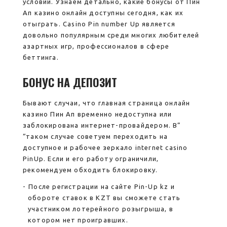
условий. Узнаем детально, какие бонусы от Пин
Ап казино онлайн доступны сегодня, как их
отыграть. Casino Pin number Up является
довольно популярным среди многих любителей
азартных игр, профессионалов в сфере
беттинга.
БОНУС НА ДЕПОЗИТ
Бывают случаи, что главная страница онлайн
казино Пин Ап временно недоступна или
заблокирована интернет-провайдером. В”
“таком случае советуем переходить на
доступное и рабочее зеркало internet casino
PinUp. Если и его работу ограничили,
рекомендуем обходить блокировку.
После регистрации на сайте Pin-Up kz и
обороте ставок в KZT вы сможете стать
участником лотерейного розыгрыша, в
котором нет проигравших.