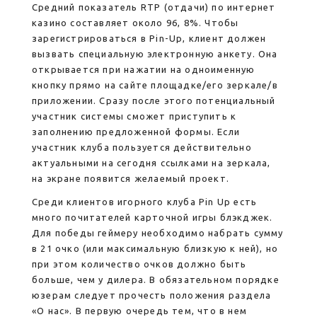
Средний показатель RTP (отдачи) по интернет
казино составляет около 96, 8%. Чтобы
зарегистрироваться в Pin-Up, клиент должен
вызвать специальную электронную анкету. Она
открывается при нажатии на одноименную
кнопку прямо на сайте площадке/его зеркале/в
приложении. Сразу после этого потенциальный
участник системы сможет приступить к
заполнению предложенной формы. Если
участник клуба пользуется действительно
актуальными на сегодня ссылками на зеркала,
на экране появится желаемый проект.
Среди клиентов игорного клуба Pin Up есть
много почитателей карточной игры блэкджек.
Для победы геймеру необходимо набрать сумму
в 21 очко (или максимальную близкую к ней), но
при этом количество очков должно быть
больше, чем у дилера. В обязательном порядке
юзерам следует прочесть положения раздела
«О нас». В первую очередь тем, что в нем