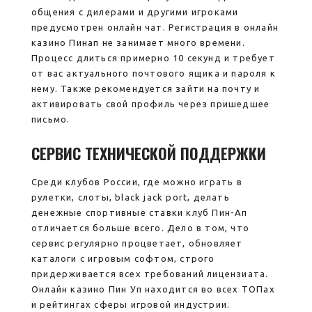
общения с дилерами и другими игроками
предусмотрен онлайн чат. Регистрация в онлайн
казино Пинап не занимает много времени.
Процесс длиться примерно 10 секунд и требует
от вас актуального почтового ящика и пароля к
нему. Также рекомендуется зайти на почту и
активировать свой профиль через пришедшее
письмо.
СЕРВИС ТЕХНИЧЕСКОЙ ПОДДЕРЖКИ
Среди клубов России, где можно играть в
рулетки, слоты, black jack port, делать
денежные спортивные ставки клуб Пин-Ап
отличается больше всего. Дело в том, что
сервис регулярно процветает, обновляет
каталоги с игровым софтом, строго
придерживается всех требований лицензиата.
Онлайн казино Пин Уп находится во всех ТОПах
и рейтингах сферы игровой индустрии.