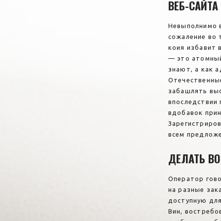
ВЕБ-САЙТА 
Невыполнимо в
сожаление во 
коия избавит 
— это атомный
знают, а как 
Отечественные
забашлять вы
впоследствии 
вдобавок прин
Зарегистриров
всем предлож
ДЕЛАТЬ ВО
Оператор гово
на разные зак
доступную для
Вин, востребо