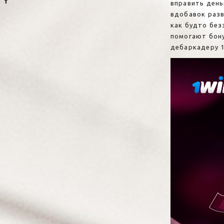
вправить день
вдобавок разв
как будто без
помогают бону
дебаркадеру 1