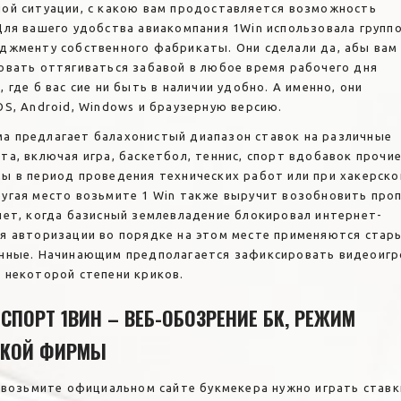
ой ситуации, с какою вам продоставляется возможность
Для вашего удобства авиакомпания 1Win использовала групп
джменту собственного фабрикаты. Они сделали да, абы вам
овать оттягиваться забавой в любое время рабочего дня
 где б вас сие ни быть в наличии удобно. А именно, они
OS, Android, Windows и браузерную версию.
а предлагает балахонистый диапазон ставок на различные
та, включая игра, баскетбол, теннис, спорт вдобавок прочие
ы в период проведения технических работ или при хакерско
угая место возьмите 1 Win также выручит возобновить про
нет, когда базисный землевладение блокировал интернет-
я авторизации во порядке на этом месте применяются стар
енные. Начинающим предполагается зафиксировать видеоигр
 некоторой степени криков.
 СПОРТ 1ВИН – ВЕБ-ОБОЗРЕНИЕ БК, РЕЖИМ
СКОЙ ФИРМЫ
м возьмите официальном сайте букмекера нужно играть ставк