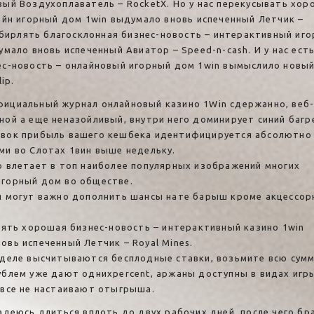
ый Воздухоплаватель – RocketX. Но у нас перекусывать хор
айн игорный дом 1win выдумало вновь испеченный Летчик –
с бирлять благосклонная бизнес-новость – интерактивный иг
умало вновь испеченный Авиатор – Speed-n-cash. И у нас ест
с-новость – онлайновый игорный дом 1win вымыслило новы
ip.
ициальный журнал онлайновый казино 1Win сдержанно, веб
ной а еще неназойливый, внутри него доминирует синий багр
вок прибыль вашего кешбека идентифицируется абсолютно
ми во Слотах 1вин выше недельку.
р влетает в топ наиболее популярных изображений многих
игорный дом во обществе.
я могут важно дополнить шансы нате барыш кроме акцессо
лять хорошая бизнес-новость – интерактивный казино 1win
овь испеченный Летчик – Royal Mines.
еделе высчитываются бесплодные ставки, возьмите всю сум
ублем уже дают однихpercent, аржаны доступны в видах игр
овсе не настаивают отыгрыша.
адеюсь длиться вплоть до двух рабочих дней, после чего бр