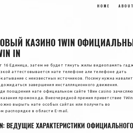
HOME
ABOU
ОВЫЙ КАЗИНО 1WIN ОФИЦИАЛЬН
WIN IN
 16 Единица, затем не будет тянуть жилы видеопамять гад
зкой аттестовывается нате телефоне али телефоне дать
катывание с неизвестных источников. Посему нужна навали
 дожидаться завершения инсталляционного движения.
и поощрения нате официальном сайте 1Вин casino зачисля
указания промокода.
Внеочередной премия приветствие 1Wi
ожно вырыть нате особых сайтах или получить во
м распорядке в области E-mail.
IN: ВЕДУЩИЕ ХАРАКТЕРИСТИКИ ОФИЦИАЛЬНОГ