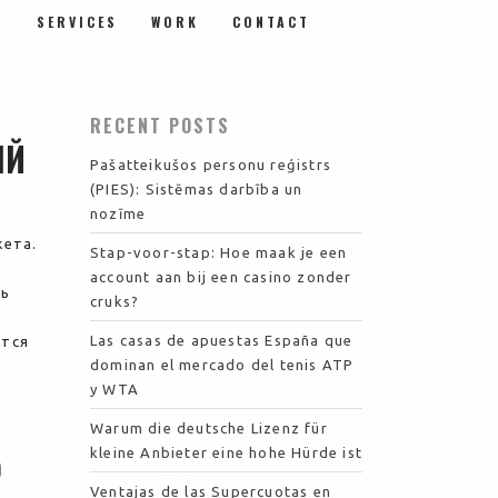
T
SERVICES
WORK
CONTACT
RECENT POSTS
ЫЙ
Pašatteikušos personu reģistrs
(PIES): Sistēmas darbība un
nozīme
жета.
Stap-voor-stap: Hoe maak je een
account aan bij een casino zonder
ть
cruks?
Las casas de apuestas España que
ются
dominan el mercado del tenis ATP
n
y WTA
Warum die deutsche Lizenz für
kleine Anbieter eine hohe Hürde ist
О
Ventajas de las Supercuotas en