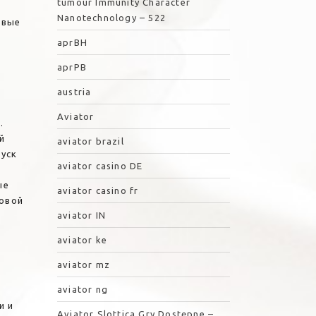
tumour Immunity Character
Nanotechnology – 522
овые
aprBH
aprPB
austria
Aviator
.
й
aviator brazil
пуск
aviator casino DE
ые
aviator casino fr
овой
aviator IN
aviator ke
aviator mz
aviator ng
и и
Aviator Slottica Gry Dostępne –