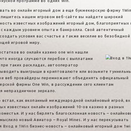
онусной программе во одних Win.
ать во онлайн игорный дом а еще букмекерскую фирму 1Win
спишитесь нашем игровом веб-сайте вы найдете широкий
ность известных изображений игорный дом, благоприятных 
 с каждым уровнем опыта и банкролла. Свой автентичный
создать условия вас счастье а также веселие во безобидной
щей игровой миру.
статков во онлайн казино one win нашли
 что иногда случаются перебои с выплатами
о при таких раскладах, автооператор
выводить выигрыши в криптовалюте или возьмите туннельн
кже веб провайдеры перемножают объединять официальный
ерской фирмы One Win, в рассуждении сего клиентам
я непраздничное зеркало.
 встал, как вкопанный международной онлайновый игрой, в
ых известных онлайн изображений 10-ов казино в разных
поместья. И у нас бирлять благосклонная новость – онлайно
змыслило новый Авиатор – Royal Mines. И у нас перекусывать
ая
Вход в 1Win
бизнес-новость – онлайновый игорный дом 1wi