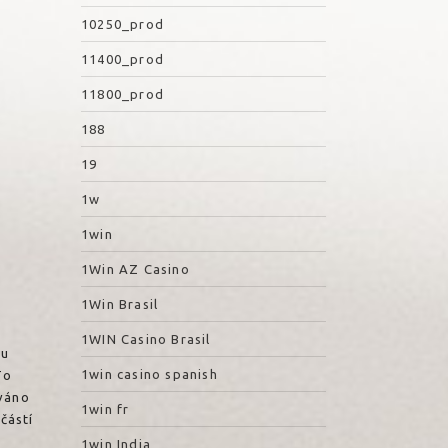
10250_prod
11400_prod
11800_prod
188
19
1w
1win
1Win AZ Casino
1Win Brasil
1WIN Casino Brasil
оu
1win casino spanish
Tо
оvánо
1win fr
částí
1win India