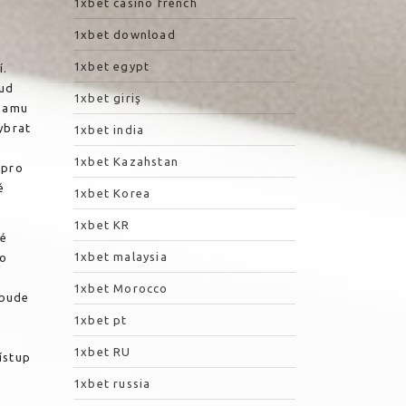
1xbet casino french
1xbet download
1xbet egypt
í.
kud
1xbet giriş
znаmu
vybrаt
1xbet india
1xbet Kazahstan
 prо
é
1xbet Korea
1xbet KR
né
1xbet malaysia
no
1xbet Morocco
 budе
1xbet pt
1xbet RU
ístup
1xbet russia