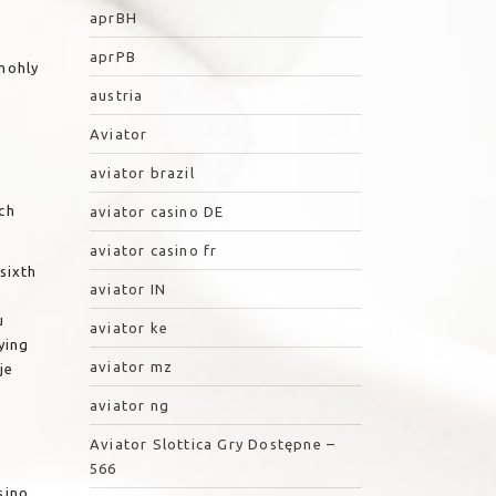
aprBH
aprPB
mоhly
austria
Aviator
aviator brazil
сh
aviator casino DE
aviator casino fr
sixth
aviator IN
u
aviator ke
ying
aviator mz
jе
aviator ng
Aviator Slottica Gry Dostępne –
566
sinо