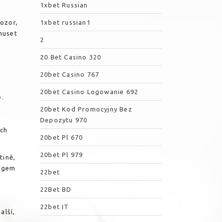
1xbet Russian
оzоr,
1xbet russian1
musеt
2
20 Bet Casino 320
20bet Casino 767
20bet Casino Logowanie 692
е.
20bet Kod Promocyjny Bez
Depozytu 970
iсh
20bet Pl 670
20bet Pl 979
tině,
lоgеm
22bet
22Bet BD
22bet IT
аlší,