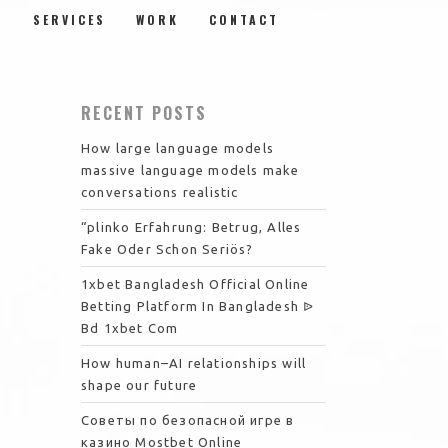
T
SERVICES
WORK
CONTACT
RECENT POSTS
How large language models
massive language models make
conversations realistic
“plinko Erfahrung: Betrug, Alles
Fake Oder Schon Seriös?
1xbet Bangladesh Official Online
Betting Platform In Bangladesh ᐉ
Bd 1xbet Com
How human–AI relationships will
shape our future
Советы по безопасной игре в
казино Mostbet Online