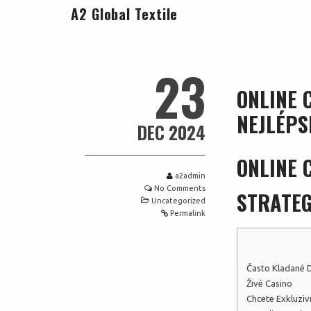
A2 Global Textile
23
ONLINE
NEJLÉPS
DEC 2024
ONLINE 
a2admin
No Comments
STRATEG
Uncategorized
Permalink
Čаstо Klаdаné D
Živé Casino
Chcete Exkluziv