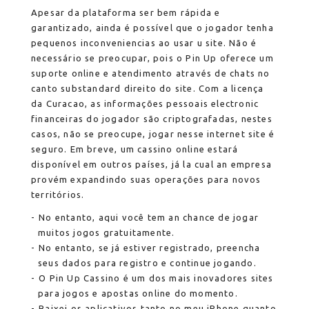
Apesar da plataforma ser bem rápida e
garantizado, ainda é possível que o jogador tenha
pequenos inconveniencias ao usar u site. Não é
necessário se preocupar, pois o Pin Up oferece um
suporte online e atendimento através de chats no
canto substandard direito do site. Com a licença
da Curacao, as informações pessoais electronic
financeiras do jogador são criptografadas, nestes
casos, não se preocupe, jogar nesse internet site é
seguro. Em breve, um cassino online estará
disponível em outros países, já la cual an empresa
provém expandindo suas operações para novos
territórios.
No entanto, aqui você tem an chance de jogar
muitos jogos gratuitamente.
No entanto, se já estiver registrado, preencha
seus dados para registro e continue jogando.
O Pin Up Cassino é um dos mais inovadores sites
para jogos e apostas online do momento.
Baixei os aplicativos tanto no meu iPhone quanto