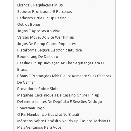
Licença E Regulação Pin-up
Suporte Profissional E Parcerias
Cadastro Little Pin Up Casino
Outros Bônus
Jogos E Apostas Ao Vivo
Versão Móvel Do Site Weil Pin-up
Jogos De Pin-up Casino Populares
Plataforma Segura Electronic Intuitiva
Boomerang De Dinheiro
Cassino Pin-up: Inovação At The Segurança Para O
Brasil
Bônus E Promoções Mhh Pinup: Aumente Suas Chances
De Ganhar
Provedores Sobre Slots
Máquinas Caça-níqueis De Cassino Online Pin-up
Definindo Limites De Depósito E Sessões De Jogo
Spaceman Jogo
O Pin Number Up É Lawful No Brasil?
Métodos Sobre Depósito No Pin-up Casino: Decisão O
Mais Ventajoso Para Você