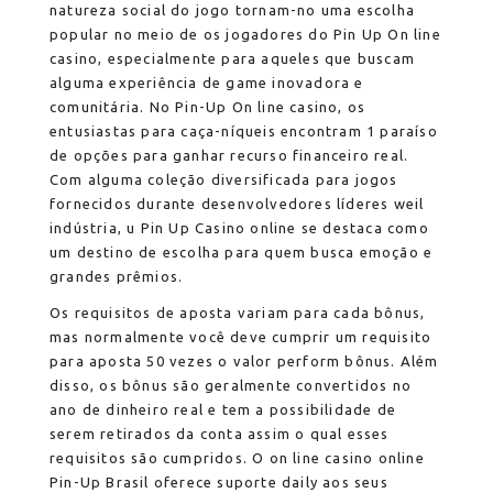
natureza social do jogo tornam-no uma escolha
popular no meio de os jogadores do Pin Up On line
casino, especialmente para aqueles que buscam
alguma experiência de game inovadora e
comunitária. No Pin-Up On line casino, os
entusiastas para caça-níqueis encontram 1 paraíso
de opções para ganhar recurso financeiro real.
Com alguma coleção diversificada para jogos
fornecidos durante desenvolvedores líderes weil
indústria, u Pin Up Casino online se destaca como
um destino de escolha para quem busca emoção e
grandes prêmios.
Os requisitos de aposta variam para cada bônus,
mas normalmente você deve cumprir um requisito
para aposta 50 vezes o valor perform bônus. Além
disso, os bônus são geralmente convertidos no
ano de dinheiro real e tem a possibilidade de
serem retirados da conta assim o qual esses
requisitos são cumpridos. O on line casino online
Pin-Up Brasil oferece suporte daily aos seus