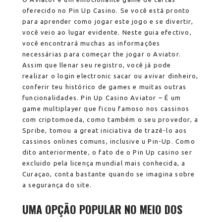
oferecido no Pin Up Casino. Se você está pronto
para aprender como jogar este jogo e se divertir,
você veio ao lugar evidente. Neste guia efectivo,
você encontrará muchas as informações
necessárias para começar the jogar o Aviator.
Assim que llenar seu registro, você já pode
realizar o login electronic sacar ou avivar dinheiro,
conferir teu histórico de games e muitas outras
funcionalidades. Pin Up Casino Aviator – É um
game multiplayer que ficou famoso nos cassinos
com criptomoeda, como também o seu provedor, a
Spribe, tomou a great iniciativa de trazê-lo aos
cassinos onlines comuns, inclusive u Pin-Up. Como
dito anteriormente, o fato de o Pin Up casino ser
excluido pela licença mundial mais conhecida, a
Curaçao, conta bastante quando se imagina sobre
a segurança do site.
UMA OPÇÃO POPULAR NO MEIO DOS