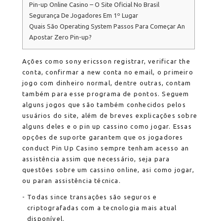
Pin-up Online Casino – O Site Oficial No Brasil
Segurança De Jogadores Em 1º Lugar
Quais São Operating System Passos Para Começar An
Apostar Zero Pin-up?
Ações como sony ericsson registrar, verificar the
conta, confirmar a new conta no email, o primeiro
jogo com dinheiro normal, dentre outras, contam
também para esse programa de pontos. Seguem
alguns jogos que são também conhecidos pelos
usuários do site, além de breves explicações sobre
alguns deles e o pin up cassino como jogar. Essas
opções de suporte garantem que os jogadores
conduct Pin Up Casino sempre tenham acesso an
assistência assim que necessário, seja para
questões sobre um cassino online, asi como jogar,
ou paran assistência técnica.
Todas since transações são seguros e
criptografadas com a tecnologia mais atual
disponível.