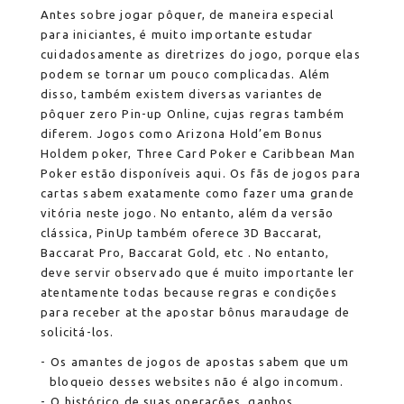
Antes sobre jogar pôquer, de maneira especial
para iniciantes, é muito importante estudar
cuidadosamente as diretrizes do jogo, porque elas
podem se tornar um pouco complicadas. Além
disso, também existem diversas variantes de
pôquer zero Pin-up Online, cujas regras também
diferem. Jogos como Arizona Hold’em Bonus
Holdem poker, Three Card Poker e Caribbean Man
Poker estão disponíveis aqui. Os fãs de jogos para
cartas sabem exatamente como fazer uma grande
vitória neste jogo. No entanto, além da versão
clássica, PinUp também oferece 3D Baccarat,
Baccarat Pro, Baccarat Gold, etc . No entanto,
deve servir observado que é muito importante ler
atentamente todas because regras e condições
para receber at the apostar bônus maraudage de
solicitá-los.
Os amantes de jogos de apostas sabem que um
bloqueio desses websites não é algo incomum.
O histórico de suas operações, ganhos,