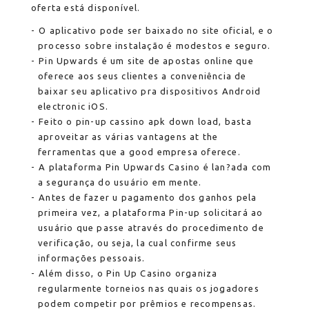
oferta está disponível.
O aplicativo pode ser baixado no site oficial, e o
processo sobre instalação é modestos e seguro.
Pin Upwards é um site de apostas online que
oferece aos seus clientes a conveniência de
baixar seu aplicativo pra dispositivos Android
electronic iOS.
Feito o pin-up cassino apk down load, basta
aproveitar as várias vantagens at the
ferramentas que a good empresa oferece.
A plataforma Pin Upwards Casino é lan?ada com
a segurança do usuário em mente.
Antes de fazer u pagamento dos ganhos pela
primeira vez, a plataforma Pin-up solicitará ao
usuário que passe através do procedimento de
verificação, ou seja, la cual confirme seus
informações pessoais.
Além disso, o Pin Up Casino organiza
regularmente torneios nas quais os jogadores
podem competir por prêmios e recompensas.