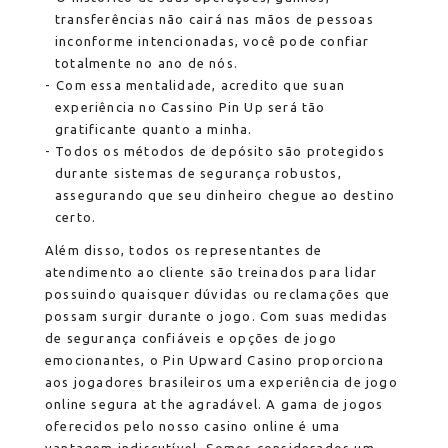
transferências não cairá nas mãos de pessoas
inconforme intencionadas, você pode confiar
totalmente no ano de nós.
Com essa mentalidade, acredito que suan
experiência no Cassino Pin Up será tão
gratificante quanto a minha.
Todos os métodos de depósito são protegidos
durante sistemas de segurança robustos,
assegurando que seu dinheiro chegue ao destino
certo.
Além disso, todos os representantes de
atendimento ao cliente são treinados para lidar
possuindo quaisquer dúvidas ou reclamações que
possam surgir durante o jogo. Com suas medidas
de segurança confiáveis e opções de jogo
emocionantes, o Pin Upward Casino proporciona
aos jogadores brasileiros uma experiência de jogo
online segura at the agradável. A gama de jogos
oferecidos pelo nosso casino online é uma