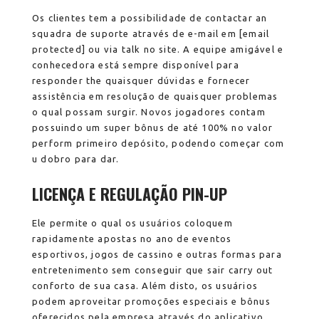
Os clientes tem a possibilidade de contactar an
squadra de suporte através de e-mail em [email
protected] ou via talk no site. A equipe amigável e
conhecedora está sempre disponível para
responder the quaisquer dúvidas e fornecer
assistência em resolução de quaisquer problemas
o qual possam surgir. Novos jogadores contam
possuindo um super bônus de até 100% no valor
perform primeiro depósito, podendo começar com
u dobro para dar.
LICENÇA E REGULAÇÃO PIN-UP
Ele permite o qual os usuários coloquem
rapidamente apostas no ano de eventos
esportivos, jogos de cassino e outras formas para
entretenimento sem conseguir que sair carry out
conforto de sua casa. Além disto, os usuários
podem aproveitar promoções especiais e bônus
oferecidos pela empresa através do aplicativo.