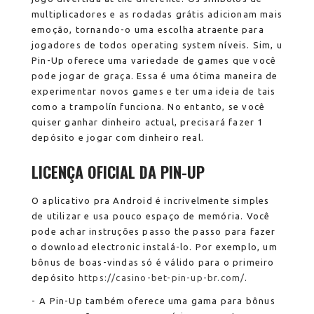
multiplicadores e as rodadas grátis adicionam mais
emoção, tornando-o uma escolha atraente para
jogadores de todos operating system níveis. Sim, u
Pin-Up oferece uma variedade de games que você
pode jogar de graça. Essa é uma ótima maneira de
experimentar novos games e ter uma ideia de tais
como a trampolín funciona. No entanto, se você
quiser ganhar dinheiro actual, precisará fazer 1
depósito e jogar com dinheiro real.
LICENÇA OFICIAL DA PIN-UP
O aplicativo pra Android é incrivelmente simples
de utilizar e usa pouco espaço de memória. Você
pode achar instruções passo the passo para fazer
o download electronic instalá-lo. Por exemplo, um
bônus de boas-vindas só é válido para o primeiro
depósito
https://casino-bet-pin-up-br.com/
.
A Pin-Up também oferece uma gama para bônus