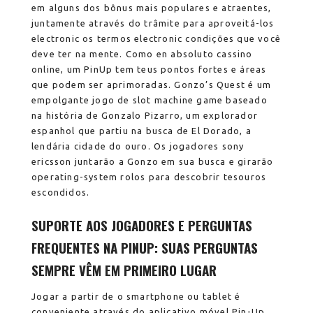
em alguns dos bônus mais populares e atraentes,
juntamente através do trâmite para aproveitá-los
electronic os termos electronic condições que você
deve ter na mente. Como en absoluto cassino
online, um PinUp tem teus pontos fortes e áreas
que podem ser aprimoradas. Gonzo’s Quest é um
empolgante jogo de slot machine game baseado
na história de Gonzalo Pizarro, um explorador
espanhol que partiu na busca de El Dorado, a
lendária cidade do ouro. Os jogadores sony
ericsson juntarão a Gonzo em sua busca e girarão
operating-system rolos para descobrir tesouros
escondidos.
SUPORTE AOS JOGADORES E PERGUNTAS
FREQUENTES NA PINUP: SUAS PERGUNTAS
SEMPRE VÊM EM PRIMEIRO LUGAR
Jogar a partir de o smartphone ou tablet é
conveniente através do aplicativo móvel Pin-Up