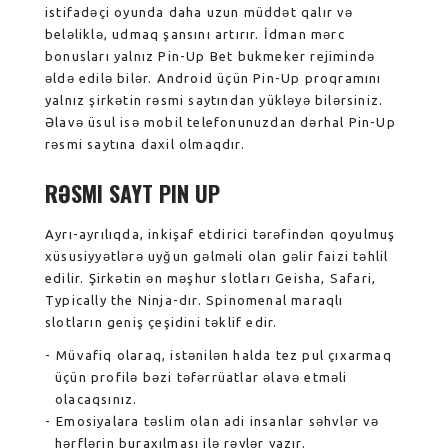
istifadəçi oyunda daha uzun müddət qalır və
beləliklə, udmaq şansını artırır. İdman mərc
bonusları yalnız Pin-Up Bet bukmeker rejimində
əldə edilə bilər. Android üçün Pin-Up proqramını
yalnız şirkətin rəsmi saytından yükləyə bilərsiniz.
Əlavə üsul isə mobil telefonunuzdan dərhal Pin-Up
rəsmi saytına daxil olmaqdır.
RƏSMI SAYT PIN UP
Ayrı-ayrılıqda, inkişaf etdirici tərəfindən qoyulmuş
xüsusiyyətlərə uyğun gəlməli olan gəlir faizi təhlil
edilir. Şirkətin ən məşhur slotları Geisha, Safari,
Typically the Ninja-dır. Spinomenal maraqlı
slotların geniş çeşidini təklif edir.
Müvafiq olaraq, istənilən halda tez pul çıxarmaq
üçün profilə bəzi təfərrüatlar əlavə etməli
olacaqsınız.
Emosiyalara təslim olan adi insanlar səhvlər və
hərflərin buraxılması ilə rəylər yazır.