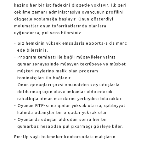
kazino hər bir istifadəçini diqqətlə yoxlayır. İlk geri
çəkilmə zamanı administrasiya oyunçunun profilini
diqqətlə yoxlamağa başlayır. Onun göstərdiyi
məlumatlar onun təfərrüatlarında olanlara
uyğundursa, pul verə bilərsiniz.
Siz həmçinin yüksək əmsallarla eSports-a da mərc
edə bilərsiniz.
Proqram təminatı ilə bağlı müqavilələr yalnız
qumar sənayesində müəyyən təcrübəyə və müsbət
müştəri rəylərinə malik olan proqram
təminatçıları ilə bağlanır.
Onun qonaqları şəxsi əmanətdən xoş uduşlarla
doldurmaq üçün əlavə imkanlar əldə edərək,
rahatlıqla idman mərclərini yerləşdirə biləcəklər.
Oyunun RTP-si nə qədər yüksək olarsa, qalibiyyət
halında ödənişlər bir o qədər yüksək olar.
Oyunlarda uduşlar aldıqdan sonra hər bir
qumarbaz hesabdan pul çıxarmağı gözləyə bilər.
Pin-Up saylı bukmeker kontorundakı matçların