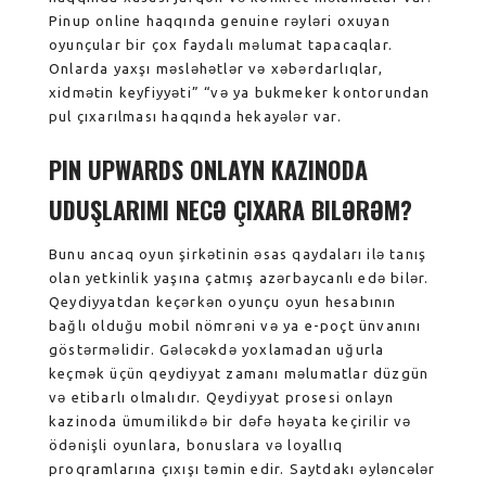
Pinup online haqqında genuine rəyləri oxuyan
oyunçular bir çox faydalı məlumat tapacaqlar.
Onlarda yaxşı məsləhətlər və xəbərdarlıqlar,
xidmətin keyfiyyəti” “və ya bukmeker kontorundan
pul çıxarılması haqqında hekayələr var.
PIN UPWARDS ONLAYN KAZINODA
UDUŞLARIMI NECƏ ÇIXARA BILƏRƏM?
Bunu ancaq oyun şirkətinin əsas qaydaları ilə tanış
olan yetkinlik yaşına çatmış azərbaycanlı edə bilər.
Qeydiyyatdan keçərkən oyunçu oyun hesabının
bağlı olduğu mobil nömrəni və ya e-poçt ünvanını
göstərməlidir. Gələcəkdə yoxlamadan uğurla
keçmək üçün qeydiyyat zamanı məlumatlar düzgün
və etibarlı olmalıdır. Qeydiyyat prosesi onlayn
kazinoda ümumilikdə bir dəfə həyata keçirilir və
ödənişli oyunlara, bonuslara və loyallıq
proqramlarına çıxışı təmin edir. Saytdakı əyləncələr