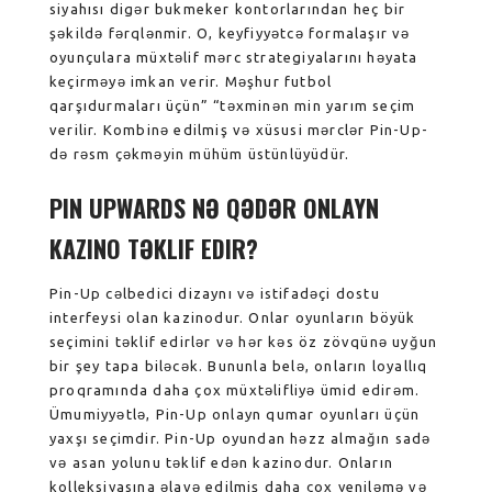
siyahısı digər bukmeker kontorlarından heç bir
şəkildə fərqlənmir. O, keyfiyyətcə formalaşır və
oyunçulara müxtəlif mərc strategiyalarını həyata
keçirməyə imkan verir. Məşhur futbol
qarşıdurmaları üçün” “təxminən min yarım seçim
verilir. Kombinə edilmiş və xüsusi mərclər Pin-Up-
də rəsm çəkməyin mühüm üstünlüyüdür.
PIN UPWARDS NƏ QƏDƏR ONLAYN
KAZINO TƏKLIF EDIR?
Pin-Up cəlbedici dizaynı və istifadəçi dostu
interfeysi olan kazinodur. Onlar oyunların böyük
seçimini təklif edirlər və hər kəs öz zövqünə uyğun
bir şey tapa biləcək. Bununla belə, onların loyallıq
proqramında daha çox müxtəlifliyə ümid edirəm.
Ümumiyyətlə, Pin-Up onlayn qumar oyunları üçün
yaxşı seçimdir. Pin-Up oyundan həzz almağın sadə
və asan yolunu təklif edən kazinodur. Onların
kolleksiyasına əlavə edilmiş daha çox yeniləmə və