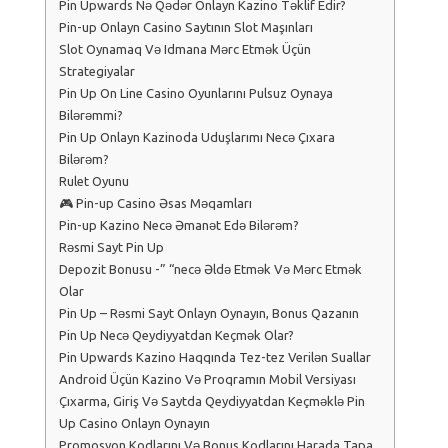
Pin Upwards Nə Qədər Onlayn Kazino Təklif Edir?
Pin-up Onlayn Casino Saytının Slot Maşınları
Slot Oynamaq Və Idmana Mərc Etmək Üçün
Strategiyalar
Pin Up On Line Casino Oyunlarını Pulsuz Oynaya
Bilərəmmi?
Pin Up Onlayn Kazinoda Uduşlarımı Necə Çıxara
Bilərəm?
Rulet Oyunu
🎮 Pin-up Casino Əsas Məqamları
Pin-up Kazino Necə Əmanət Edə Bilərəm?
Rəsmi Sayt Pin Up
Depozit Bonusu -” “necə Əldə Etmək Və Mərc Etmək
Olar
Pin Up – Rəsmi Sayt Onlayn Oynayın, Bonus Qazanın
Pin Up Necə Qeydiyyatdan Keçmək Olar?
Pin Upwards Kazino Haqqında Tez-tez Verilən Suallar
Android Üçün Kazino Və Proqramın Mobil Versiyası
Çıxarma, Giriş Və Saytda Qeydiyyatdan Keçməklə Pin
Up Casino Onlayn Oynayın
Promosyon Kodlarını Və Bonus Kodlarını Harada Tapa