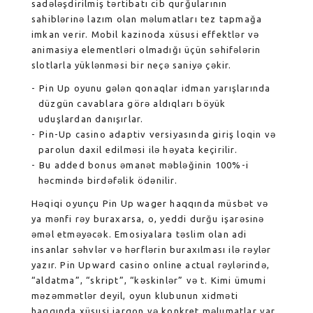
sadələşdirilmiş tərtibatı cib qurğularının
sahiblərinə lazım olan məlumatları tez tapmağa
imkan verir. Mobil kazinoda xüsusi effektlər və
animasiya elementləri olmadığı üçün səhifələrin
slotlarla yüklənməsi bir neçə saniyə çəkir.
Pin Up oyunu gələn qonaqlar idman yarışlarında
düzgün cavablara görə aldıqları böyük
uduşlardan danışırlar.
Pin-Up casino adaptiv versiyasında giriş loqin və
parolun daxil edilməsi ilə həyata keçirilir.
Bu added bonus əmanət məbləğinin 100%-i
həcmində birdəfəlik ödənilir.
Həqiqi oyunçu Pin Up wager haqqında müsbət və
ya mənfi rəy buraxarsa, o, yeddi durğu işarəsinə
əməl etməyəcək. Emosiyalara təslim olan adi
insanlar səhvlər və hərflərin buraxılması ilə rəylər
yazır. Pin Upward casino online actual rəylərində,
“aldatma”, “skript”, “kəskinlər” və t. Kimi ümumi
məzəmmətlər deyil, oyun klubunun xidməti
haqqında xüsusi jarqon və konkret məlumatlar var.