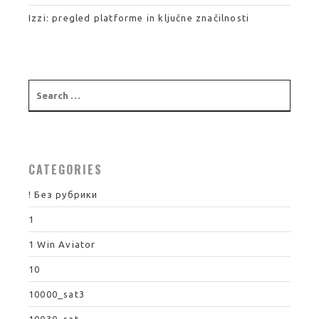
Izzi: pregled platforme in ključne značilnosti
CATEGORIES
! Без рубрики
1
1 Win Aviator
10
10000_sat3