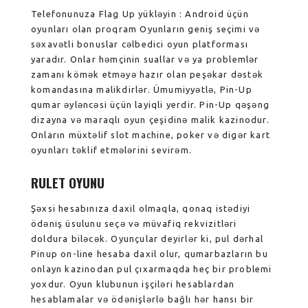
Telefonunuza Flag Up yükləyin : Android üçün
oyunları olan proqram Oyunların geniş seçimi və
səxavətli bonuslar cəlbedici oyun platforması
yaradır. Onlar həmçinin suallar və ya problemlər
zamanı kömək etməyə hazır olan peşəkar dəstək
komandasına malikdirlər. Ümumiyyətlə, Pin-Up
qumar əyləncəsi üçün layiqli yerdir. Pin-Up qəşəng
dizayna və maraqlı oyun çeşidinə malik kazinodur.
Onların müxtəlif slot machine, poker və digər kart
oyunları təklif etmələrini sevirəm.
RULET OYUNU
Şəxsi hesabınıza daxil olmaqla, qonaq istədiyi
ödəniş üsulunu seçə və müvafiq rekvizitləri
doldura biləcək. Oyunçular deyirlər ki, pul dərhal
Pinup on-line hesaba daxil olur, qumarbazların bu
onlayn kazinodan pul çıxarmaqda heç bir problemi
yoxdur. Oyun klubunun işçiləri hesablardan
hesablamalar və ödənişlərlə bağlı hər hansı bir