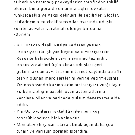
etibarlı və tanınmış provayderlər tərəfindən təklif
olunur, buna görə də onlar maraqlı mövzular,
funksionallıq və yaxşı gəlirləri ilə seçilirlər. Slotlar,
istifadəçinin müxtəlif simvollar əsasında uduşlu
kombinasiyalar yaratmalı olduğu bir qumar
növüdür.
Bu Curacao deyil, Rusiya Federasiyasının
lisenziyası ilə işləyən beynəlxalq versiyasıdır.
Xüsusilə bahisçidən yayım ayırmaq lazımdır.
Bonus vəsaitləri üçün alınan uduşları geri
götürməzdən əvvəl rəsmi internet saytında ətraflı
təsvir olunan mərc şərtlərini yerinə yetirməlisiniz.
Öz növbəsində kazino administrasiyası vurğulayır
ki, bu məbləğ müxtəlif oyun avtomatlarına
xərclənə bilər və nəticədə pulsuz dəvətnamə əldə
edilir.
Pin-Up oyunları müxtəlifliyi ilə məni xoş
təəccübləndirən bir kazinodur.
Mən əlavə həyəcan əlavə etmək üçün daha çox
turnir və yarışlar görmək istərdim.