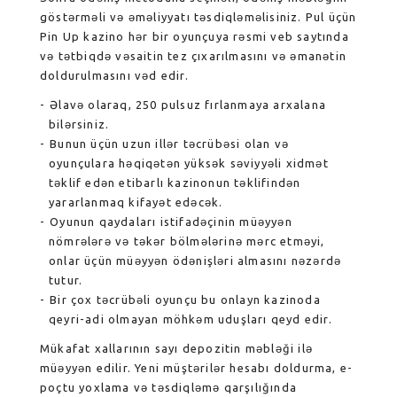
göstərməli və əməliyyatı təsdiqləməlisiniz. Pul üçün
Pin Up kazino hər bir oyunçuya rəsmi veb saytında
və tətbiqdə vəsaitin tez çıxarılmasını və əmanətin
doldurulmasını vəd edir.
Əlavə olaraq, 250 pulsuz fırlanmaya arxalana
bilərsiniz.
Bunun üçün uzun illər təcrübəsi olan və
oyunçulara həqiqətən yüksək səviyyəli xidmət
təklif edən etibarlı kazinonun təklifindən
yararlanmaq kifayət edəcək.
Oyunun qaydaları istifadəçinin müəyyən
nömrələrə və təkər bölmələrinə mərc etməyi,
onlar üçün müəyyən ödənişləri almasını nəzərdə
tutur.
Bir çox təcrübəli oyunçu bu onlayn kazinoda
qeyri-adi olmayan möhkəm uduşları qeyd edir.
Mükafat xallarının sayı depozitin məbləği ilə
müəyyən edilir. Yeni müştərilər hesabı doldurma, e-
poçtu yoxlama və təsdiqləmə qarşılığında