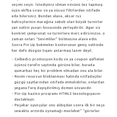
seçimi seçin. İstədiyiniz idman növünü tez tapmaq
üçün əlifba sırası və ya xüsusi filtrlərdən istifadə
edə bilərsiniz. Bundan əlavə, əksər rus
bahisçilərinin marağına səbəb olan böyük turnirlər
yan xəttin yuxarı hissəsində yerləşdirilir. Əgər siz
konkret çempionat və turnirlərə mərc edirsinizsə, o
zaman onları “Sevimlilər” bölməsinə əlavə edin.
Sonra Pin Up bukmeker kontorunun geniş xəttində
hər dəfə düzgün liqanı axtarmaq lazım deyil.
Cəlbedici promosyon kodu və ya coupon qəflətən
üçüncü tərəfin saytında görünə bilər, burada
qumarbaz heç bir problem olmadan onu ala bilər.
Rəsmi resursun bloklanması halında istifadəçilər
güzgü saytlarından istifadə etməlidirlər, onlardan
yeganə fərq dəyişdirilmiş domen ünvanıdır.
Pin-Up kazino proqramı HTML5 texnologiyasını
dəstəkləyir.
Peşəkar oyunçular onu aldıqdan sonra ilk bir neçə
sewaktu ərzində oynamağı məsləhət” “görürlər.