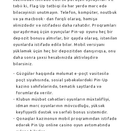
təbii ki, Flag Up tətbiqi ilə hər yerdə mərc edə
biləcəyinizi unutmayın. Telefon, kompüter, noutbuk
və ya macbook- dan fərqli olaraq, həmişə
əlinizdədir və istifadəsi daha rahatdır. Proqramları
quraşdırmaq üçün oyunçular Pin-up oyunu heç bir
depozit bonusu almırlar, bir qayda olaraq, istənilən
oyunlarda istifadə edilə bilər. Mobil versiyanı
yükləmək üçün heç bir depozitdən danışırıqsa, onu
daha sonra şəxsi hesabınızda aktivləşdirə
bilərsiniz.
Güzgülər haqqında məlumat e-poçt vasitəsilə
poçt siyahısında, sosial şəbəkələrdəki Pin-Up
kazino səhifələrində, tematik saytlarda və
forumlarda verilir.
Klubun müsbət cəhətləri oyunların müxtəlifliyi,
idman mərc oyunlarının mövcudluğu, yüksək
keyfiyyətli dəstək və sərfəli bonus sistemidir.
Qonaqlar kazinonun mobil proqramından istifadə
edərək Pin Up online casino oyun avtomatında