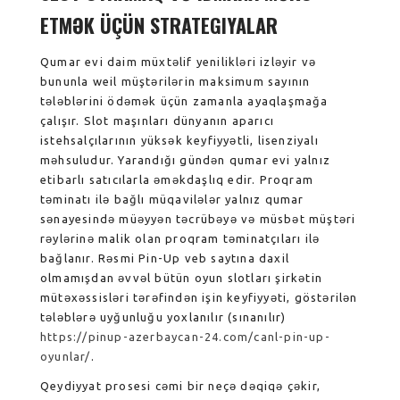
ETMƏK ÜÇÜN STRATEGIYALAR
Qumar evi daim müxtəlif yenilikləri izləyir və
bununla weil müştərilərin maksimum sayının
tələblərini ödəmək üçün zamanla ayaqlaşmağa
çalışır. Slot maşınları dünyanın aparıcı
istehsalçılarının yüksək keyfiyyətli, lisenziyalı
məhsuludur. Yarandığı gündən qumar evi yalnız
etibarlı satıcılarla əməkdaşlıq edir. Proqram
təminatı ilə bağlı müqavilələr yalnız qumar
sənayesində müəyyən təcrübəyə və müsbət müştəri
rəylərinə malik olan proqram təminatçıları ilə
bağlanır. Rəsmi Pin-Up veb saytına daxil
olmamışdan əvvəl bütün oyun slotları şirkətin
mütəxəssisləri tərəfindən işin keyfiyyəti, göstərilən
tələblərə uyğunluğu yoxlanılır (sınanılır)
https://pinup-azerbaycan-24.com/canl-pin-up-
oyunlar/
.
Qeydiyyat prosesi cəmi bir neçə dəqiqə çəkir,