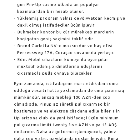
gün Pin-Up casino ölkədə ən populyar
kazinolardan biri hesab olunur.
Yüklənmiş proqram yalnız qeydiyyatdan keçmiş və
daxil olmuş istifadəçilər üçün işləyir.
Bukmeker kontor bu cür mürəkkəb mərclərin
həqiqətən geniş seçimini təklif edir.
Brend Carletta NV-ə məxsusdur və baş ofisi
Perseusweg 27A, Curaçao ünvanında yerləşir.
Edir. Mobil cihazların köməyi ilə oyunçular
müxtəlif ödəniş xidmətlərinə uduşlarını
çıxarmaqla pulla oynaya biləcəklər.
Eyni zamanda, istifadəçinin mərc etdikdən sonra
udduğu vəsaiti hətta yoxlamadan de uma çıxarmaq
mümkündür, ancaq məbləğ 100 AZN-dən çox
olmadıqda. Pinup az sürətli pul çıxarmaq bir
kostiumas və ya elektron cüzdana edilə bilər. Pin
Up arizona club-da yeni istifadəçi üçün minimum
pul çıxarma limiti twenty five AZN və ya 15 ABŞ
dollarıdır. Daha az götürmə işləməyəcək, yalnız
daha çox və bu, qaydalarda göstərilmişdir. Buna