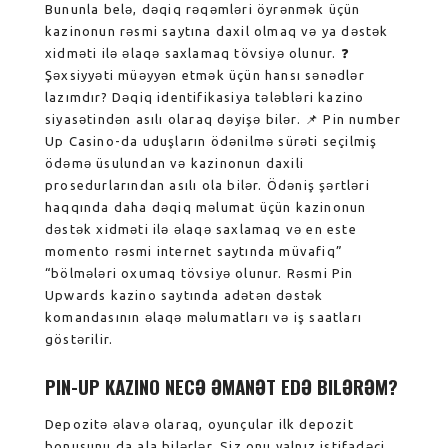
Bununla belə, dəqiq rəqəmləri öyrənmək üçün
kazinonun rəsmi saytına daxil olmaq və ya dəstək
xidməti ilə əlaqə saxlamaq tövsiyə olunur. ❓
Şəxsiyyəti müəyyən etmək üçün hansı sənədlər
lazımdır? Dəqiq identifikasiya tələbləri kazino
siyasətindən asılı olaraq dəyişə bilər. 📌 Pin number
Up Casino-da uduşların ödənilmə sürəti seçilmiş
ödəmə üsulundan və kazinonun daxili
prosedurlarından asılı ola bilər. Ödəniş şərtləri
haqqında daha dəqiq məlumat üçün kazinonun
dəstək xidməti ilə əlaqə saxlamaq və en este
momento rəsmi internet saytında müvafiq”
“bölmələri oxumaq tövsiyə olunur. Rəsmi Pin
Upwards kazino saytında adətən dəstək
komandasının əlaqə məlumatları və iş saatları
göstərilir.
PIN-UP KAZINO NECƏ ƏMANƏT EDƏ BILƏRƏM?
Depozitə əlavə olaraq, oyunçular ilk depozit
bonusunu da ala bilərlər. Siz onu yalnız istifadəçi