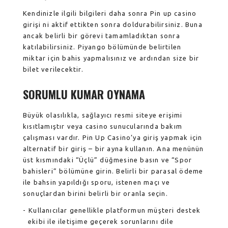
Kendinizle ilgili bilgileri daha sonra Pin up casino
girişi ni aktif ettikten sonra doldurabilirsiniz. Buna
ancak belirli bir görevi tamamladıktan sonra
katılabilirsiniz. Piyango bölümünde belirtilen
miktar için bahis yapmalısınız ve ardından size bir
bilet verilecektir.
SORUMLU KUMAR OYNAMA
Büyük olasılıkla, sağlayıcı resmi siteye erişimi
kısıtlamıştır veya casino sunucularında bakım
çalışması vardır. Pin Up Casino’ya giriş yapmak için
alternatif bir giriş – bir ayna kullanın. Ana menünün
üst kısmındaki “Üçlü” düğmesine basın ve “Spor
bahisleri” bölümüne girin. Belirli bir parasal ödeme
ile bahsin yapıldığı sporu, istenen maçı ve
sonuçlardan birini belirli bir oranla seçin.
Kullanıcılar genellikle platformun müşteri destek
ekibi ile iletişime geçerek sorunlarını dile