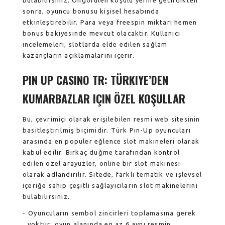
bulabilirsiniz. Öngörülen koşulu yerine getirdikten
sonra, oyuncu bonusu kişisel hesabında
etkinleştirebilir. Para veya freespin miktarı hemen
bonus bakiyesinde mevcut olacaktır. Kullanıcı
incelemeleri, slotlarda elde edilen sağlam
kazançların açıklamalarını içerir.
PIN UP CASINO TR: TÜRKIYE’DEN
KUMARBAZLAR IÇIN ÖZEL KOŞULLAR
Bu, çevrimiçi olarak erişilebilen resmi web sitesinin
basitleştirilmiş biçimidir. Türk Pin-Up oyuncuları
arasında en popüler eğlence slot makineleri olarak
kabul edilir. Birkaç düğme tarafından kontrol
edilen özel arayüzler, online bir slot makinesi
olarak adlandırılır. Sitede, farklı tematik ve işlevsel
içeriğe sahip çeşitli sağlayıcıların slot makinelerini
bulabilirsiniz.
Oyuncuların sembol zincirleri toplamasına gerek
yoktur; oyun alanında en az 6 aynı resmin