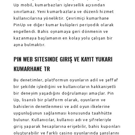
Up mobil, kumarbazları işlevsellik açısından
sınırlamaz. Yeni kumarbazlara ve düzenli hizmet
kullanıcılarına yöneliktir. Çevrimiçi kumarhane
PinUp ve diğer kumar kulüpleri periyodik olarak
engellendi. Bahis oynamaya geri dönmenin ve
kazanmaya başlamanın en kolay yolu çalışan bir
ayna bulmaktır.
PIN WEB SITESINDE GIRIŞ VE KAYIT YUKARI
KUMARHANE TR
Bu denetimler, platformun oyunların adil ve şeffaf
bir şekilde işlediğini ve kullanıcıların hakkaniyetli
bir deneyim yaşadığını doğrulamayı amaçlar. Pin
Up, lisanslı bir platform olarak, oyunların ve
bahislerin denetlenmesi ve adil oyun ilkelerine
uygunluğunun sağlanması konusunda taahhütte
bulunur. Kullanıcılar, kullanıcı adı ve şifreleriyle
giriş yaparak hesaplarına erişebilir, bahis kuponları
oluşturabilir ve farklı casino oyunlarında şanslarını