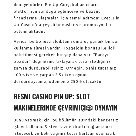
deneyebilirler. Pin Up Giriş, kullanıcıların
platformun sunduğu eğlenceye ve kazanç
fırsatlarına ulaşmaları için temel adımdır. Evet, Pin-
Up Casino’da çeşitli bonuslar ve promosyonlar
bulunmaktadır.
Ayrıca, bu bonusu aldıktan sonra üç günlük bir son
kullanma süresi vardır. Hoşgeldin bonusu ile ilgili
belirtilmesi gereken bir şey daha var. “Parayı
bozdur” düğmesine tıklayarak turu istediğiniz
zaman durdurabilirsiniz. Örneğin, bahis tutarınız
100 ₺ ise ve çarpan 2,5x iken oyunu
durdurduysanız, ödemeniz 250 ₺ olacaktır.
RESMI CASINO PIN UP: SLOT
MAKINELERINDE ÇEVRIMIÇI🎲 OYNAYIN
Bunu yapmak için, bu bölümün altındaki benzersiz
işlevi kullanın. Sistem sizden kartı bağlamanızı
isteyecek ve belirttiğiniz tutar karttan otomatik