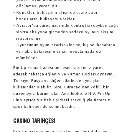
görünmesi yeterlidir.
Konuklar, bahisçinin ofisinde cazip spor
bonuslarını kullanabilecekler.
Aviator’da süreç üzerinde kontrol sizdeyken çoğu
slotta aksiyona girmeden sadece oyunun akışını
izliyorsunuz.
Oyuncunun oyun istatistiklerine, kişisel hesabına
ve nakit bakiyesine erişim uygulamada da
mümkündr.
Pin Up kumarhanesinin resmi sitesini ziyaret
ederek rahatça eğlenin ve kumar slotları oynayın,
Türkiye, Rusya ve diğer ülkelerden yetişkin
kullanıcılar olabilir. Site, Curacao’dan köklü bir
düzenleyici kurum olan Antillephone N.V. Pin Up
Club ayrıca bir bahis şirketi aracılığıyla ücretsiz
spor bahisleri de sunmaktadır.
CASINO TARİHÇESİ
Kriptodaki minimum transfer limitleri dolar ve