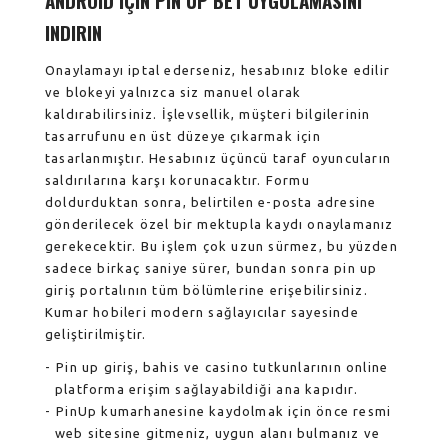
ANDROID IÇIN PIN UP BET UYGULAMASINI
INDIRIN
Onaylamayı iptal ederseniz, hesabınız bloke edilir
ve blokeyi yalnızca siz manuel olarak
kaldırabilirsiniz. İşlevsellik, müşteri bilgilerinin
tasarrufunu en üst düzeye çıkarmak için
tasarlanmıştır. Hesabınız üçüncü taraf oyuncuların
saldırılarına karşı korunacaktır. Formu
doldurduktan sonra, belirtilen e-posta adresine
gönderilecek özel bir mektupla kaydı onaylamanız
gerekecektir. Bu işlem çok uzun sürmez, bu yüzden
sadece birkaç saniye sürer, bundan sonra pin up
giriş portalının tüm bölümlerine erişebilirsiniz.
Kumar hobileri modern sağlayıcılar sayesinde
geliştirilmiştir.
Pin up giriş, bahis ve casino tutkunlarının online
platforma erişim sağlayabildiği ana kapıdır.
PinUp kumarhanesine kaydolmak için önce resmi
web sitesine gitmeniz, uygun alanı bulmanız ve