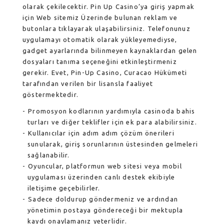
olarak çekilecektir. Pin Up Casino’ya giriş yapmak
için Web sitemiz Üzerinde bulunan reklam ve
butonlara tıklayarak ulaşabilirsiniz. Telefonunuz
uygulamayı otomatik olarak yükleyemediyse,
gadget ayarlarında bilinmeyen kaynaklardan gelen
dosyaları tanıma seçeneğini etkinleştirmeniz
gerekir. Evet, Pin-Up Casino, Curacao Hükümeti
tarafından verilen bir lisansla faaliyet
göstermektedir.
Promosyon kodlarının yardımıyla casinoda bahis
turları ve diğer teklifler için ek para alabilirsiniz.
Kullanıcılar için adım adım çözüm önerileri
sunularak, giriş sorunlarının üstesinden gelmeleri
sağlanabilir.
Oyuncular, platformun web sitesi veya mobil
uygulaması üzerinden canlı destek ekibiyle
iletişime geçebilirler.
Sadece doldurup göndermeniz ve ardından
yönetimin postaya göndereceği bir mektupla
kaydı onaylamanız yeterlidir.