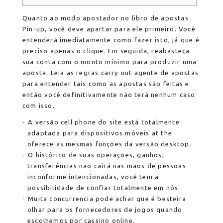
Quanto ao modo apostador no libro de apostas
Pin-up, você deve apartar para ele primeiro. Você
entenderá imediatamente como fazer isto, já que é
preciso apenas o clique. Em seguida, reabasteça
sua conta com o monto mínimo para produzir uma
aposta. Leia as regras carry out agente de apostas
para entender tais como as apostas são feitas e
então você definitivamente não terá nenhum caso
com isso.
A versão cell phone do site está totalmente
adaptada para dispositivos móveis at the
oferece as mesmas funções da versão desktop.
O histórico de suas operações, ganhos,
transferências não cairá nas mãos de pessoas
inconforme intencionadas, você tem a
possibilidade de confiar totalmente em nós.
Muita concurrencia pode achar que é besteira
olhar para os fornecedores de jogos quando
escolhemos por cassino online.