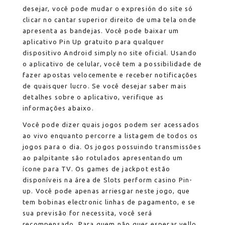
desejar, você pode mudar o expresión do site só
clicar no cantar superior direito de uma tela onde
apresenta as bandejas. Você pode baixar um
aplicativo Pin Up gratuito para qualquer
dispositivo Android simply no site oficial. Usando
o aplicativo de celular, você tem a possibilidade de
fazer apostas velocemente e receber notificações
de quaisquer lucro. Se você desejar saber mais
detalhes sobre o aplicativo, verifique as
informações abaixo.
Você pode dizer quais jogos podem ser acessados
ao vivo enquanto percorre a listagem de todos os
jogos para o dia. Os jogos possuindo transmissões
ao palpitante são rotulados apresentando um
ícone para TV. Os games de jackpot estão
disponíveis na área de Slots perform casino Pin-
up. Você pode apenas arriesgar neste jogo, que
tem bobinas electronic linhas de pagamento, e se
sua previsão for necessita, você será
recompensado. Para quem não quer esperar vello