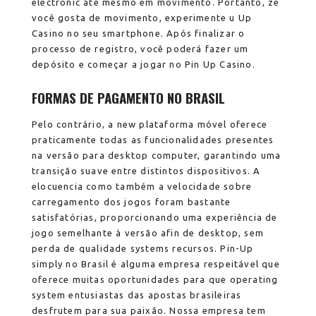
electronic até mesmo em movimento. Portanto, ze
você gosta de movimento, experimente u Up
Casino no seu smartphone. Após finalizar o
processo de registro, você poderá fazer um
depósito e começar a jogar no Pin Up Casino.
FORMAS DE PAGAMENTO NO BRASIL
Pelo contrário, a new plataforma móvel oferece
praticamente todas as funcionalidades presentes
na versão para desktop computer, garantindo uma
transição suave entre distintos dispositivos. A
elocuencia como também a velocidade sobre
carregamento dos jogos foram bastante
satisfatórias, proporcionando uma experiência de
jogo semelhante à versão afin de desktop, sem
perda de qualidade systems recursos. Pin-Up
simply no Brasil é alguma empresa respeitável que
oferece muitas oportunidades para que operating
system entusiastas das apostas brasileiras
desfrutem para sua paixão. Nossa empresa tem