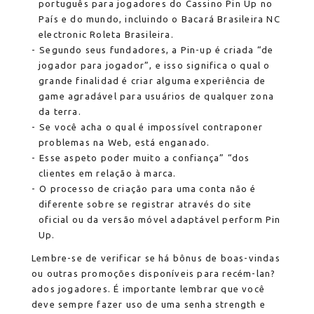
português para jogadores do Cassino Pin Up no
País e do mundo, incluindo o Bacará Brasileira NC
electronic Roleta Brasileira.
Segundo seus fundadores, a Pin-up é criada “de
jogador para jogador”, e isso significa o qual o
grande finalidad é criar alguma experiência de
game agradável para usuários de qualquer zona
da terra.
Se você acha o qual é impossível contraponer
problemas na Web, está enganado.
Esse aspeto poder muito a confiança” “dos
clientes em relação à marca.
O processo de criação para uma conta não é
diferente sobre se registrar através do site
oficial ou da versão móvel adaptável perform Pin
Up.
Lembre-se de verificar se há bônus de boas-vindas
ou outras promoções disponíveis para recém-lan?
ados jogadores. É importante lembrar que você
deve sempre fazer uso de uma senha strength e