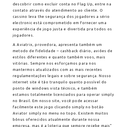
descobrir como excluir conta no Flag Up, entre na
contato através do atendimento ao cliente. O
cassino leva the segurança dos jogadores a sério
electronic está comprometido em fornecer uma
experiência de jogo justa e divertida pra todos os
jogadores.
A Aviatrix, provedora, apresenta também um
metodo de fidelidade – cashback diário, aviões de
estilos diferentes e quanto também voos, mais
vitórias. Sempre nos esforçamos para nos
mantermos atualizados com as mais recentes
regulamentações legais e sobre segurança. Nosso
internet site é tão tranquilo quanto possível do
ponto de windows vista técnico, e também
estamos totalmente licenciados para operar simply
no Brasil. Em nosso site, você pode acessar
facilmente este jogo clicando simply no botão
Aviator simply no menu no topo. Existem muitos
bônus oferecidos atualmente durante nossa
empresa, mas é a loteria que sempre recebe mais”