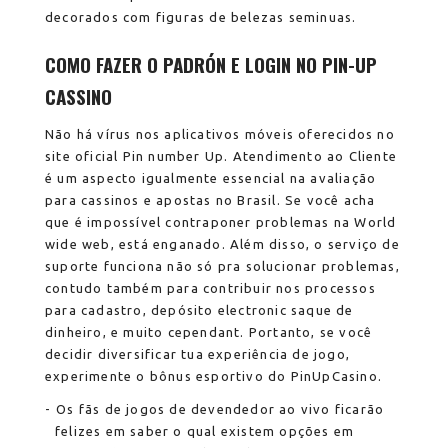
decorados com figuras de belezas seminuas.
COMO FAZER O PADRÓN E LOGIN NO PIN-UP
CASSINO
Não há vírus nos aplicativos móveis oferecidos no
site oficial Pin number Up. Atendimento ao Cliente
é um aspecto igualmente essencial na avaliação
para cassinos e apostas no Brasil. Se você acha
que é impossível contraponer problemas na World
wide web, está enganado. Além disso, o serviço de
suporte funciona não só pra solucionar problemas,
contudo também para contribuir nos processos
para cadastro, depósito electronic saque de
dinheiro, e muito cependant. Portanto, se você
decidir diversificar tua experiência de jogo,
experimente o bônus esportivo do PinUpCasino.
Os fãs de jogos de devendedor ao vivo ficarão
felizes em saber o qual existem opções em