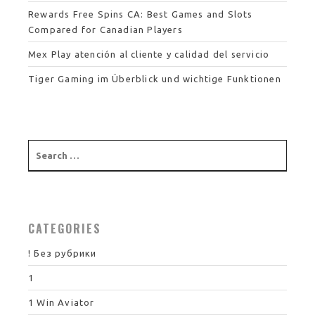
Rewards Free Spins CA: Best Games and Slots
Compared for Canadian Players
Mex Play atención al cliente y calidad del servicio
Tiger Gaming im Überblick und wichtige Funktionen
CATEGORIES
! Без рубрики
1
1 Win Aviator