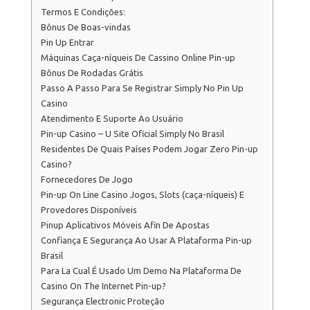
Termos E Condições:
Bônus De Boas-vindas
Pin Up Entrar
Máquinas Caça-níqueis De Cassino Online Pin-up
Bônus De Rodadas Grátis
Passo A Passo Para Se Registrar Simply No Pin Up
Casino
Atendimento E Suporte Ao Usuário
Pin-up Casino – U Site Oficial Simply No Brasil
Residentes De Quais Países Podem Jogar Zero Pin-up
Casino?
Fornecedores De Jogo
Pin-up On Line Casino Jogos, Slots (caça-níqueis) E
Provedores Disponíveis
Pinup Aplicativos Móveis Afin De Apostas
Confiança E Segurança Ao Usar A Plataforma Pin-up
Brasil
Para La Cual É Usado Um Demo Na Plataforma De
Casino On The Internet Pin-up?
Segurança Electronic Proteção