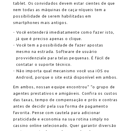
tablet. Os convidados devem estar cientes de que
nem todas as máquinas de caça-níqueis tem a
possibilidade de serem habilitadas em
smartphones mais antigos.
Você entenderá imediatamente como fazer isto,
já que é preciso apenas o clique.
Você tem a possibilidade de fazer apostas
mesmo na estrada. Software de usuário
provvidenziale para telas pequenas. É fácil de
contatar o suporte técnico.
Não importa qual mecanismo você usa iOS ou
Android, porque o site está disponível em ambos.
Em ambos, nossan equipe encontrou” “o grupo de
agentes prestativos e amigáveis. Confira os custos
das taxas, tempo de compensação e prós e contras
antes de decidir pela sua forma de pagamento
favorita. Pense com cautela para adicionar
praticidade e economia na sua rotina simply no
cassino online selecionado. Quer garantir diversão