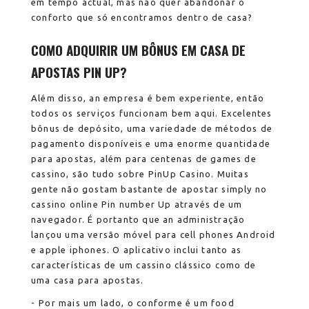
em tempo actual, mas não quer abandonar o
conforto que só encontramos dentro de casa?
COMO ADQUIRIR UM BÔNUS EM CASA DE
APOSTAS PIN UP?
Além disso, an empresa é bem experiente, então
todos os serviços funcionam bem aqui. Excelentes
bônus de depósito, uma variedade de métodos de
pagamento disponíveis e uma enorme quantidade
para apostas, além para centenas de games de
cassino, são tudo sobre PinUp Casino. Muitas
gente não gostam bastante de apostar simply no
cassino online Pin number Up através de um
navegador. É portanto que an administração
lançou uma versão móvel para cell phones Android
e apple iphones. O aplicativo inclui tanto as
características de um cassino clássico como de
uma casa para apostas.
Por mais um lado, o conforme é um food