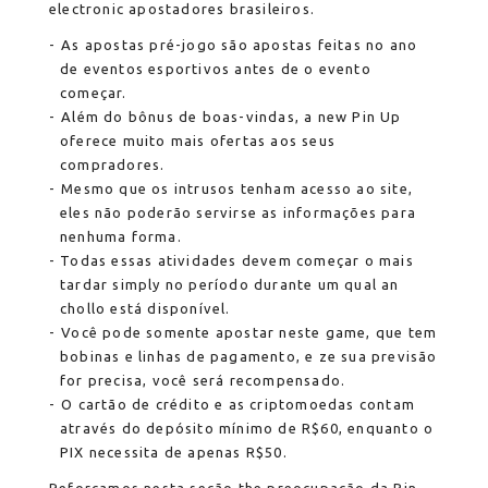
electronic apostadores brasileiros.
As apostas pré-jogo são apostas feitas no ano
de eventos esportivos antes de o evento
começar.
Além do bônus de boas-vindas, a new Pin Up
oferece muito mais ofertas aos seus
compradores.
Mesmo que os intrusos tenham acesso ao site,
eles não poderão servirse as informações para
nenhuma forma.
Todas essas atividades devem começar o mais
tardar simply no período durante um qual an
chollo está disponível.
Você pode somente apostar neste game, que tem
bobinas e linhas de pagamento, e ze sua previsão
for precisa, você será recompensado.
O cartão de crédito e as criptomoedas contam
através do depósito mínimo de R$60, enquanto o
PIX necessita de apenas R$50.