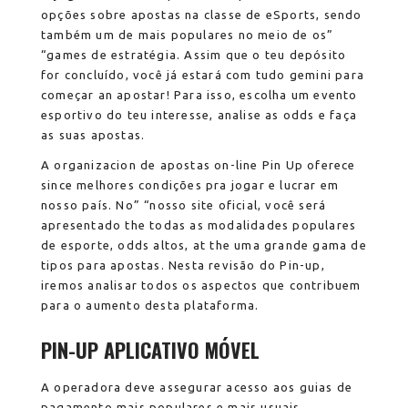
opções sobre apostas na classe de eSports, sendo
também um de mais populares no meio de os”
“games de estratégia. Assim que o teu depósito
for concluído, você já estará com tudo gemini para
começar an apostar! Para isso, escolha um evento
esportivo do teu interesse, analise as odds e faça
as suas apostas.
A organizacion de apostas on-line Pin Up oferece
since melhores condições pra jogar e lucrar em
nosso país. No” “nosso site oficial, você será
apresentado the todas as modalidades populares
de esporte, odds altos, at the uma grande gama de
tipos para apostas. Nesta revisão do Pin-up,
iremos analisar todos os aspectos que contribuem
para o aumento desta plataforma.
PIN-UP APLICATIVO MÓVEL
A operadora deve assegurar acesso aos guias de
pagamento mais populares e mais usuais,