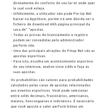
diretamente do conforto do seu lar et onde quer
la cual você esteja.
Infelizmente, u utilizador não pode Pin-Up Bet
baixar na AppStore, porém irá sem dúvida ver o
ficheiro de download mhh página principal da
casa de” “apostas.
Todas as provas de licenciamento e registro
podem ser concedidas pelo administrador
perform site.
Uma das principais atrações do Pinup Bet são as
apostas esportivas.
Para isto, escolha um acontecimiento esportivo
do seu interesse, analise since odds e faça as
suas apostas.
Os probabilities são valores para probabilidades
calculados pelas casas de apostas relacionados
aos eventos esportivos. Você pode selecionar
entre odds decimais, fracionários, americanos,
malaios, honcongueses e indonésios. É necessário
que você aposte o valor perform bônus um