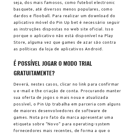
seja, dos mais famosos, como futebol electronic
basquete, até diversos menos populares, como
dardos e flooball. Para realizar um download do
aplicativo móvel do Pin Up bet é necessário seguir
as instruções dispostas no web site oficial. Isso
porque o aplicativo não está disponível na Play
Store, alguma vez que games de azar são contra
as políticas da loja de aplicativos Android.
É POSSÍVEL JOGAR O MODO TRIAL
GRATUITAMENTE?
Deverá, nestes casos, clicar no link para confirmar
u e-mail e the criação de conta. Procurando manter
sua oferta de jogos o mais noua e atualizada
possível, o Pin Up trabalha em parceria com alguns
de maiores desenvolvedores de software de
games. Nota pro fato da marca apresentar uma
etiqueta sobre “Novo” para operating-system
fornecedores mais recentes, de forma a que o