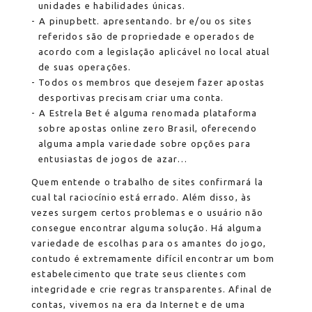
unidades e habilidades únicas.
A pinupbett. apresentando. br e/ou os sites
referidos são de propriedade e operados de
acordo com a legislação aplicável no local atual
de suas operações.
Todos os membros que desejem fazer apostas
desportivas precisam criar uma conta.
A Estrela Bet é alguma renomada plataforma
sobre apostas online zero Brasil, oferecendo
alguma ampla variedade sobre opções para
entusiastas de jogos de azar…
Quem entende o trabalho de sites confirmará la
cual tal raciocínio está errado. Além disso, às
vezes surgem certos problemas e o usuário não
consegue encontrar alguma solução. Há alguma
variedade de escolhas para os amantes do jogo,
contudo é extremamente difícil encontrar um bom
estabelecimento que trate seus clientes com
integridade e crie regras transparentes. Afinal de
contas, vivemos na era da Internet e de uma