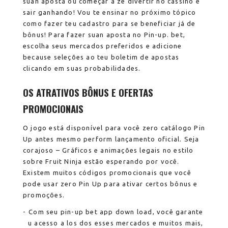
suan aposta ou começar a ze divertir no cassino e
sair ganhando! Vou te ensinar no próximo tópico
como fazer teu cadastro para se beneficiar já de
bônus! Para fazer suan aposta no Pin-up. bet,
escolha seus mercados preferidos e adicione
because seleções ao teu boletim de apostas
clicando em suas probabilidades.
OS ATRATIVOS BÔNUS E OFERTAS
PROMOCIONAIS
O jogo está disponível para você zero catálogo Pin
Up antes mesmo perform lançamento oficial. Seja
corajoso – Gráficos e animações legais no estilo
sobre Fruit Ninja estão esperando por você.
Existem muitos códigos promocionais que você
pode usar zero Pin Up para ativar certos bônus e
promoções.
Com seu pin-up bet app down load, você garante
u acesso a los dos esses mercados e muitos mais,