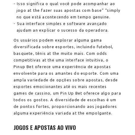
Isso significa o qual você pode acompanhar ao
jogo at the fazer suas apostas com base” “simply
no que está acontecendo em tempo genuine.
Sua interface simples e software avançado
ajudam an explicar o sucesso da operadora.
Os usuários podem explorar alguma gama
diversificada sobre esportes, incluindo futebol,
basquete, tênis at the muito mais. Com odds
competitivas at the uma interface intuitiva, o
Pinup Bet oferece uma experiência de apostas
envolvente para os amantes do esporte. Com uma
ampla variedade de opções sobre apostas, desde
esportes emocionantes até os mais recentes
games de cassino, um Pin Up Bet oferece algo para
todos os gostos. A diversidade de escolhas é um
de pontos fortes, proporcionando aos jogadores
alguma experiência variada at the empolgante.
JOGOS E APOSTAS AO VIVO