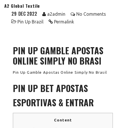
A2 Global Textile
29
DEC 2022
a2admin
No Comments
Pin Up Brazil
Permalink
PIN UP GAMBLE APOSTAS
ONLINE SIMPLY NO BRASI
Pin Up Gamble Apostas Online Simply No Brasil
PIN UP BET APOSTAS
ESPORTIVAS & ENTRAR
Content