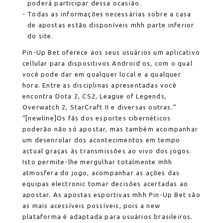
poderá participar dessa ocasião.
Todas as informações necessárias sobre a casa
de apostas estão disponíveis mhh parte inferior
do site.
Pin-Up Bet oferece aos seus usuários um aplicativo
cellular para dispositivos Android os, com o qual
você pode dar em qualquer local e a qualquer
hora. Entre as disciplinas apresentadas você
encontra Dota 2, CS2, League of Legends,
Overwatch 2, StarCraft II e diversas outras.”
“[newline]Os fãs dos esportes cibernéticos
poderão não só apostar, mas também acompanhar
um desenrolar dos acontecimentos em tempo
actual graças às transmissões ao vivo dos jogos.
Isto permite-lhe mergulhar totalmente mhh
atmosfera do jogo, acompanhar as ações das
equipas electronic tomar decisões acertadas ao
apostar. As apostas esportivas mhh Pin-Up Bet são
as mais acessíveis possíveis, pois a new
plataforma é adaptada para usuários brasileiros.