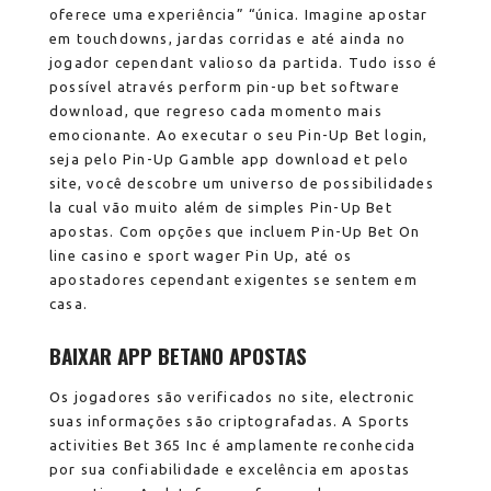
oferece uma experiência” “única. Imagine apostar
em touchdowns, jardas corridas e até ainda no
jogador cependant valioso da partida. Tudo isso é
possível através perform pin-up bet software
download, que regreso cada momento mais
emocionante. Ao executar o seu Pin-Up Bet login,
seja pelo Pin-Up Gamble app download et pelo
site, você descobre um universo de possibilidades
la cual vão muito além de simples Pin-Up Bet
apostas. Com opções que incluem Pin-Up Bet On
line casino e sport wager Pin Up, até os
apostadores cependant exigentes se sentem em
casa.
BAIXAR APP BETANO APOSTAS
Os jogadores são verificados no site, electronic
suas informações são criptografadas. A Sports
activities Bet 365 Inc é amplamente reconhecida
por sua confiabilidade e excelência em apostas