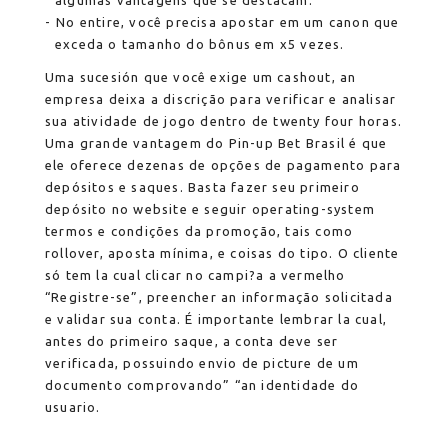
algumas vantagens que se destacam.
No entire, você precisa apostar em um canon que
exceda o tamanho do bônus em x5 vezes.
Uma sucesión que você exige um cashout, an
empresa deixa a discrição para verificar e analisar
sua atividade de jogo dentro de twenty four horas.
Uma grande vantagem do Pin-up Bet Brasil é que
ele oferece dezenas de opções de pagamento para
depósitos e saques. Basta fazer seu primeiro
depósito no website e seguir operating-system
termos e condições da promoção, tais como
rollover, aposta mínima, e coisas do tipo. O cliente
só tem la cual clicar no campi?a a vermelho
“Registre-se”, preencher an informação solicitada
e validar sua conta. É importante lembrar la cual,
antes do primeiro saque, a conta deve ser
verificada, possuindo envio de picture de um
documento comprovando” “an identidade do
usuario.