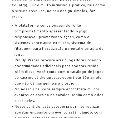
Country). Tudo muito intuitivo e prático, tais como
o site en absoluto, no seu design simples, faz
estar.
A plataforma conta possuindo forte
comprometimento apresentando o jogo
responsável, promovendo ações, como o
sistemas sobre auto-exclusão, sistema de
filtragem para fiscalização parental e terapia de
jogo.
Pin Up Wager procura atrair jogadores criando
oportunidades adicionais para apostas reside.
Além disso, você conta com o catálogo de jogos
de cassino at the apostas esportivas tão amplo
que não dá margem para o tédio.
No nosso site, você sempre encontrará muitos
eventos de corrida de cavalos, assim como odds
altos neles.
Nesse sentido, esta categoria permite realizar
apostas enquanto um evento está rolando, com