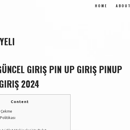
HOME
ABOU
YELI
GÜNCEL GIRIŞ PIN UP GIRIŞ PINUP
GIRIŞ 2024
Content
e Çekme
olitikası