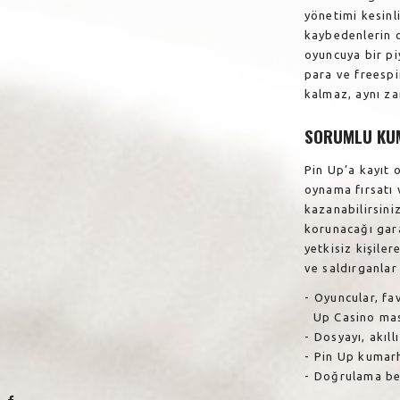
yönetimi kesinl
kaybedenlerin ol
oyuncuya bir pi
para ve freespi
kalmaz, aynı za
SORUMLU KUM
Pin Up’a kayıt 
oynama fırsatı 
kazanabilirsini
korunacağı gara
yetkisiz kişile
ve saldırganlar
Oyuncular, fav
Up Casino masa
Dosyayı, akıll
Pin Up kumarh
Doğrulama bel