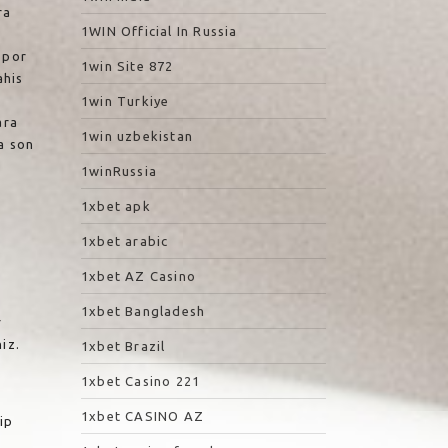
ra
1WIN Official In Russia
Spor
1win Site 872
ahis
1win Turkiye
ara
1win uzbekistan
a son
1winRussia
1xbet apk
1xbet arabic
1xbet AZ Casino
1xbet Bangladesh
r
iz.
1xbet Brazil
1xbet Casino 221
1xbet CASINO AZ
ip