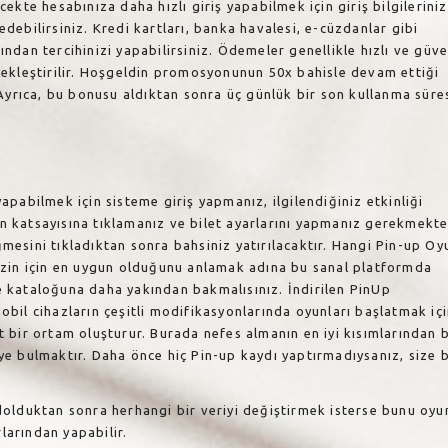
cekte hesabınıza daha hızlı giriş yapabilmek için giriş bilgileriniz
edebilirsiniz. Kredi kartları, banka havalesi, e-cüzdanlar gibi
ından tercihinizi yapabilirsiniz. Ödemeler genellikle hızlı ve güve
çekleştirilir. Hoşgeldin promosyonunun 50x bahisle devam ettiği
. Ayrıca, bu bonusu aldıktan sonra üç günlük bir son kullanma süre
yapabilmek için sisteme giriş yapmanız, ilgilendiğiniz etkinliği
 katsayısına tıklamanız ve bilet ayarlarını yapmanız gerekmekte
mesini tıkladıktan sonra bahsiniz yatırılacaktır. Hangi Pin-up Oy
izin için en uygun olduğunu anlamak adına bu sanal platformda
 kataloğuna daha yakından bakmalısınız. İndirilen PinUp
obil cihazların çeşitli modifikasyonlarında oyunları başlatmak iç
t bir ortam oluşturur. Burada nefes almanın en iyi kısımlarından b
ye bulmaktır. Daha önce hiç Pin-up kaydı yaptırmadıysanız, size b
.
ydolduktan sonra herhangi bir veriyi değiştirmek isterse bunu oyu
larından yapabilir.