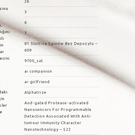
26
sino
3
6
n,
ığını
7
ili
81 Slottica Spinów Bez Depozytu –
in
609
lar
ecini
9700_sat
ai companion
ai-girlfriend
daki
Alphatrize
çin
And-gated Protease-activated
kler
Nanosensors For Programmable
le
Detection Associated With Anti-
tumour Immunity Character
Nanotechnology – 522