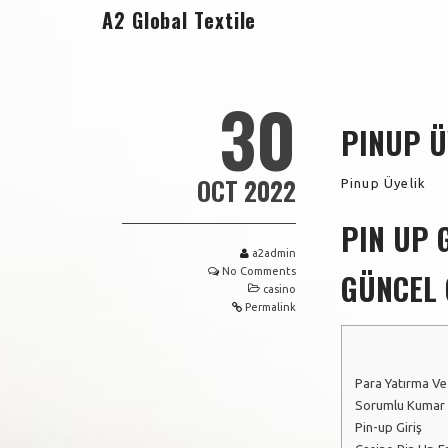
A2 Global Textile
30
PINUP Ü
OCT 2022
Pinup Üyelik
PIN UP 
a2admin
No Comments
GÜNCEL 
casino
Permalink
Para Yatırma V
Sorumlu Kumar P
Pin-up Giriş