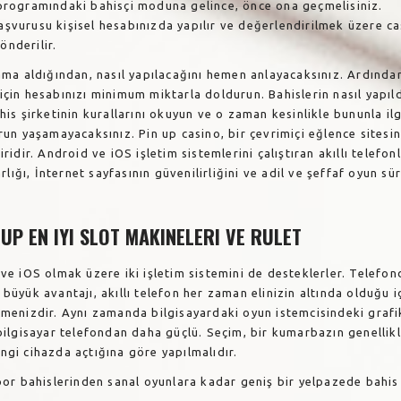
programındaki bahisçi moduna gelince, önce ona geçmelisiniz.
şvurusu kişisel hesabınızda yapılır ve değerlendirilmek üzere ca
önderilir.
ama aldığından, nasıl yapılacağını hemen anlayacaksınız. Ardında
çin hesabınızı minimum miktarla doldurun. Bahislerin nasıl yapıld
is şirketinin kurallarını okuyun ve o zaman kesinlikle bununla ilg
run yaşamayacaksınız. Pin up casino, bir çevrimiçi eğlence sitesin
ridir. Android ve iOS işletim sistemlerini çalıştıran akıllı telefon
arlığı, İnternet sayfasının güvenilirliğini ve adil ve şeffaf oyun sür
 UP EN IYI SLOT MAKINELERI VE RULET
ve iOS olmak üzere iki işletim sistemini de desteklerler. Telefon
büyük avantajı, akıllı telefon her zaman elinizin altında olduğu i
menizdir. Aynı zamanda bilgisayardaki oyun istemcisindeki grafi
bilgisayar telefondan daha güçlü. Seçim, bir kumarbazın genellik
gi cihazda açtığına göre yapılmalıdır.
spor bahislerinden sanal oyunlara kadar geniş bir yelpazede bahis