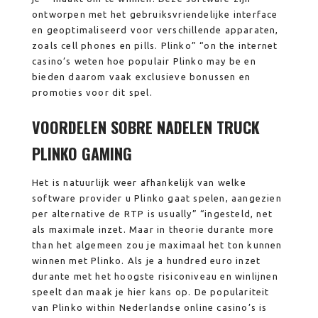
ontworpen met het gebruiksvriendelijke interface
en geoptimaliseerd voor verschillende apparaten,
zoals cell phones en pills. Plinko” “on the internet
casino’s weten hoe populair Plinko may be en
bieden daarom vaak exclusieve bonussen en
promoties voor dit spel.
VOORDELEN SOBRE NADELEN TRUCK
PLINKO GAMING
Het is natuurlijk weer afhankelijk van welke
software provider u Plinko gaat spelen, aangezien
per alternative de RTP is usually” “ingesteld, net
als maximale inzet. Maar in theorie durante more
than het algemeen zou je maximaal het ton kunnen
winnen met Plinko. Als je a hundred euro inzet
durante met het hoogste risiconiveau en winlijnen
speelt dan maak je hier kans op. De populariteit
van Plinko within Nederlandse online casino’s is