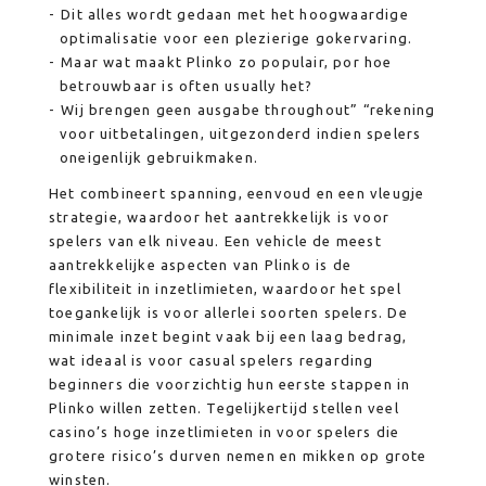
Dit alles wordt gedaan met het hoogwaardige
optimalisatie voor een plezierige gokervaring.
Maar wat maakt Plinko zo populair, por hoe
betrouwbaar is often usually het?
Wij brengen geen ausgabe throughout” “rekening
voor uitbetalingen, uitgezonderd indien spelers
oneigenlijk gebruikmaken.
Het combineert spanning, eenvoud en een vleugje
strategie, waardoor het aantrekkelijk is voor
spelers van elk niveau. Een vehicle de meest
aantrekkelijke aspecten van Plinko is de
flexibiliteit in inzetlimieten, waardoor het spel
toegankelijk is voor allerlei soorten spelers. De
minimale inzet begint vaak bij een laag bedrag,
wat ideaal is voor casual spelers regarding
beginners die voorzichtig hun eerste stappen in
Plinko willen zetten. Tegelijkertijd stellen veel
casino’s hoge inzetlimieten in voor spelers die
grotere risico’s durven nemen en mikken op grote
winsten.