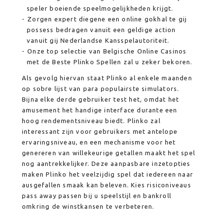
speler boeiende speelmogelijkheden krijgt.
Zorgen expert diegene een online gokhal te gij
possess bedragen vanuit een geldige action
vanuit gij Nederlandse Kansspelautoriteit.
Onze top selectie van Belgische Online Casinos
met de Beste Plinko Spellen zal u zeker bekoren.
Als gevolg hiervan staat Plinko al enkele maanden
op sobre lijst van para populairste simulators.
Bijna elke derde gebruiker test het, omdat het
amusement het handige interface durante een
hoog rendementsniveau biedt. Plinko zal
interessant zijn voor gebruikers met antelope
ervaringsniveau, en een mechanisme voor het
genereren van willekeurige getallen maakt het spel
nog aantrekkelijker. Deze aanpasbare inzetopties
maken Plinko het veelzijdig spel dat iedereen naar
ausgefallen smaak kan beleven. Kies risiconiveaus
pass away passen bij u speelstijl en bankroll
omkring de winstkansen te verbeteren.