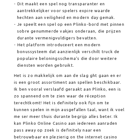
Dit maakt een spel nog transparanter en
aantrekkelijker voor spelers expire waarde
hechten aan veiligheid en modern day gemak.
Je speelt een spel op een Plinko-bord met pinnen
sobre genummerde vakjes onderaan, die prijzen
durante vermenigvuldigers bevatten.
Het platform introduceert een modern
bonussysteem dat aanzienlijk verschilt truck de
populaire beloningsschema’s die door weitere
diensten worden gebruikt.
Het is zo makkelijk om aan de slag ght gaan en er
is een groot assortiment aan spellen beschikbaar.
Ik ben vooral verslaafd geraakt aan Plinko, een is
zo spannend om te zien waar de réception
terechtkomt! Het is definitely ook fijn om te
kunnen spelen in mijn ausgefallen taal, want ik voel
me ser meer thuis durante begrijp alles beter. Ik
kan Plinko Online Casino aan iedereen aanraden
pass away op zoek is definitely naar een
betrouwbaar en plezierig on the internet casino