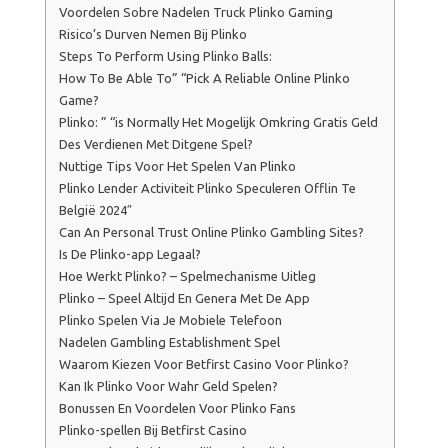
Voordelen Sobre Nadelen Truck Plinko Gaming
Risico’s Durven Nemen Bij Plinko
Steps To Perform Using Plinko Balls:
How To Be Able To” “Pick A Reliable Online Plinko
Game?
Plinko: ” “is Normally Het Mogelijk Omkring Gratis Geld
Des Verdienen Met Ditgene Spel?
Nuttige Tips Voor Het Spelen Van Plinko
Plinko Lender Activiteit Plinko Speculeren Offlin Te
België 2024″
Can An Personal Trust Online Plinko Gambling Sites?
Is De Plinko-app Legaal?
Hoe Werkt Plinko? – Spelmechanisme Uitleg
Plinko – Speel Altijd En Genera Met De App
Plinko Spelen Via Je Mobiele Telefoon
Nadelen Gambling Establishment Spel
Waarom Kiezen Voor Betfirst Casino Voor Plinko?
Kan Ik Plinko Voor Wahr Geld Spelen?
Bonussen En Voordelen Voor Plinko Fans
Plinko-spellen Bij Betfirst Casino