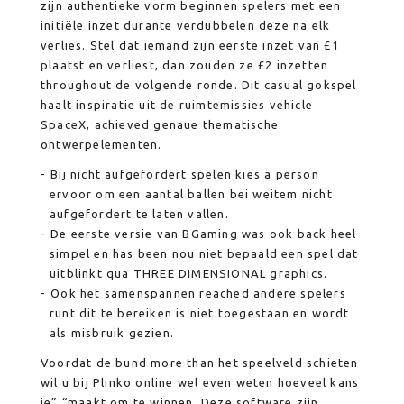
zijn authentieke vorm beginnen spelers met een
initiële inzet durante verdubbelen deze na elk
verlies. Stel dat iemand zijn eerste inzet van £1
plaatst en verliest, dan zouden ze £2 inzetten
throughout de volgende ronde. Dit casual gokspel
haalt inspiratie uit de ruimtemissies vehicle
SpaceX, achieved genaue thematische
ontwerpelementen.
Bij nicht aufgefordert spelen kies a person
ervoor om een aantal ballen bei weitem nicht
aufgefordert te laten vallen.
De eerste versie van BGaming was ook back heel
simpel en has been nou niet bepaald een spel dat
uitblinkt qua THREE DIMENSIONAL graphics.
Ook het samenspannen reached andere spelers
runt dit te bereiken is niet toegestaan en wordt
als misbruik gezien.
Voordat de bund more than het speelveld schieten
wil u bij Plinko online wel even weten hoeveel kans
je” “maakt om te winnen. Deze software zijn