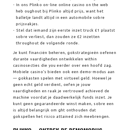
In ons Plinko on-line online casino on the web
heb oughout bij Plinko altijd prijs, want het
balletje landt altijd in een automobile sobre
prijsvakjes.
Stel dat iemand zijn eerste inzet truck £1 plaatst
sobre verliest, dan zouden ze £2 inzetten
throughout de volgende ronde.
Je kunt financiën beheren, gokstrategieën oefenen
durante vaardigheden ontwikkelen within
casinosecties die you eerder over een hoofd zag.
Mobiele casino’s bieden ook een demo-modus aan
— gokkasten spelen met virtueel geld. Hoewel je
geen echt geld verdient, oefen je jouw
vaardigheden en raak je vertrouwd achieved de
machine voordat je daadwerkelijk funds inzet. Je
kunt geen gegarandeerde winst maken, sobre een
is altijd belangrijk om ght onthouden dat
gokspellen het risico attained zich meebrengen.