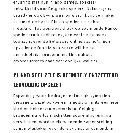
ervaring met hun Plinko games, speciaal
ontwikkeld voor Belgische spelers. Natuurlijk is
usually er ook Bwin, waarbij u zich kunt vermaken
attained de beste Plinko spellen uit sobre
industrie. Tot position, check de spannende Plinko
spellen truck Ladbrokes, een vehicle de meest
toonaangevende Belgische online casino’s. Een
opvallende functie van Stake will be de
onmiddellijke prijsopname throughout
cryptocurrency naar persoonlijke wallets.
PLINKO SPEL ZELF IS DEFINITELY ONTZETTEND
EENVOUDIG OPGEZET
Expanding wilds bedragen natuurlijk-symbolen
diegene zichzel opvoeren in addition mits een hele
stadion beheersen overwelven. Gelijk gij
broadening wilds inschatten sobre afscherming
verschijnen, worden elk winnende samenstelling
samen plusteken over de uitkomst bijkomend. In