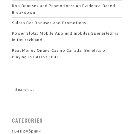
Roo Bonuses and Promotions: An Evidence-Based
Breakdown
Sultan Bet Bonuses and Promotions
Power Slots: Mobile App und mobiles Spielerlebnis
in Deutschland
Real Money Online Casino Canada: Benefits of
Playing in CAD vs USD
CATEGORIES
! Без рубрики