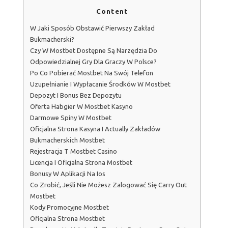
Content
W Jaki Sposób Obstawić Pierwszy Zakład
Bukmacherski?
Czy W Mostbet Dostępne Są Narzędzia Do
Odpowiedzialnej Gry Dla Graczy W Polsce?
Po Co Pobierać Mostbet Na Swój Telefon
Uzupełnianie I Wypłacanie Środków W Mostbet
Depozyt I Bonus Bez Depozytu
Oferta Habgier W Mostbet Kasyno
Darmowe Spiny W Mostbet
Oficjalna Strona Kasyna I Actually Zakładów
Bukmacherskich Mostbet
Rejestracja T Mostbet Casino
Licencja I Oficjalna Strona Mostbet
Bonusy W Aplikacji Na Ios
Co Zrobić, Jeśli Nie Możesz Zalogować Się Carry Out
Mostbet
Kody Promocyjne Mostbet
Oficjalna Strona Mostbet