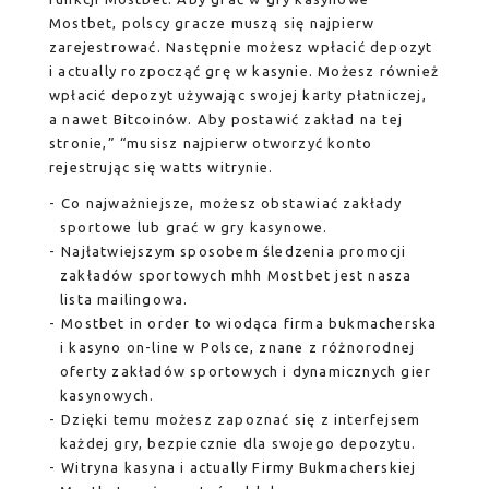
Mostbet, polscy gracze muszą się najpierw
zarejestrować. Następnie możesz wpłacić depozyt
i actually rozpocząć grę w kasynie. Możesz również
wpłacić depozyt używając swojej karty płatniczej,
a nawet Bitcoinów. Aby postawić zakład na tej
stronie,” “musisz najpierw otworzyć konto
rejestrując się watts witrynie.
Co najważniejsze, możesz obstawiać zakłady
sportowe lub grać w gry kasynowe.
Najłatwiejszym sposobem śledzenia promocji
zakładów sportowych mhh Mostbet jest nasza
lista mailingowa.
Mostbet in order to wiodąca firma bukmacherska
i kasyno on-line w Polsce, znane z różnorodnej
oferty zakładów sportowych i dynamicznych gier
kasynowych.
Dzięki temu możesz zapoznać się z interfejsem
każdej gry, bezpiecznie dla swojego depozytu.
Witryna kasyna i actually Firmy Bukmacherskiej