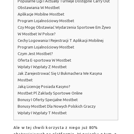
Popularne Ligi I Actually Turnieje Dostępne Carry Out
Obstawiania W Mostbet
Aplikacje Mobilne Mostbet
Program Lojalnościowy Mostbet
Czy Mogę Obstawiać Wydarzenia Sportowe Em Żywo
W Mostbet W Polsce?
Cechy Logowania I Rejestracji T Aplikacji Mobilnej
Program Lojalnościowy Mostbet
Czym Jest Mostbet?
Oferta E-sportowa W Mostbet
Wpłaty I Wypłaty Z Mostbet
Jak Zarejestrować Się U Bukmachera We Kasyna
Mostbet
Jaką Licencję Posiada Kasyno?
Mostbet Pl Zakłady Sportowe Online
Bonusy I Oferty Specjalne Mostbet
Bonusy Mostbet Dla Nowych Polskich Graczy
Wpłaty I Wypłaty T Mostbet
Ale w tej chwili korzysta z niego już 80%