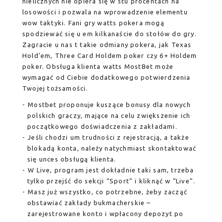
nielicznych nie opiera się w stu procentach na
losowości i pozwala na wprowadzenie elementu
wow taktyki. Fani gry watts pokera mogą
spodziewać się u em kilkanaście do stołów do gry.
Zagracie u nas t takie odmiany pokera, jak Texas
Hold’em, Three Card Holdem poker czy 6+ Holdem
poker. Obsługa klienta watts MostBet może
wymagać od Ciebie dodatkowego potwierdzenia
Twojej tożsamości.
Mostbet proponuje kuszące bonusy dla nowych
polskich graczy, mające na celu zwiększenie ich
początkowego doświadczenia z zakładami.
Jeśli chodzi um trudności z rejestracją, a także
blokadą konta, należy natychmiast skontaktować
się unces obsługą klienta.
W Live, program jest dokładnie taki sam, trzeba
tylko przejść do sekcji “Sport” i kliknąć w “Live”.
Masz już wszystko, co potrzebne, żeby zacząć
obstawiać zakłady bukmacherskie –
zarejestrowane konto i wpłacony depozyt po