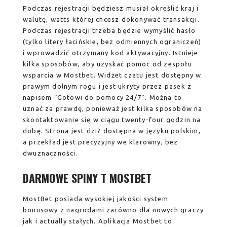
Podczas rejestracji będziesz musiał określić kraj i
walutę, watts której chcesz dokonywać transakcji.
Podczas rejestracji trzeba będzie wymyślić hasło
(tylko litery łacińskie, bez odmiennych ograniczeń)
i wprowadzić otrzymany kod aktywacyjny. Istnieje
kilka sposobów, aby uzyskać pomoc od zespołu
wsparcia w Mostbet. Widżet czatu jest dostępny w
prawym dolnym rogu i jest ukryty przez pasek z
napisem “Gotowi do pomocy 24/7”. Można to
uznać za prawdę, ponieważ jest kilka sposobów na
skontaktowanie się w ciągu twenty-four godzin na
dobę. Strona jest dzi? dostępna w języku polskim,
a przekład jest precyzyjny we klarowny, bez
dwuznaczności.
DARMOWE SPINY T MOSTBET
MostBet posiada wysokiej jakości system
bonusowy z nagrodami zarówno dla nowych graczy
jak i actually stałych. Aplikacja Mostbet to