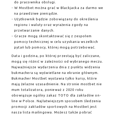
do pracownika obsługi.
W Mostbet można grać w Blackjacka za darmo we
na prawdziwe pieniądze.
Użytkownik będzie zobowiązany do określenia
regionu i waluty oraz wyrażenia zgody na
przetwarzanie danych.
Gracze mogą skontaktować się z zespołem
pomocy technicznej w celu uzyskania wszelkich
pytań lub pomocy, której mogą potrzebować.
Data i godzina, po której przestają być zaliczane,
mogą się różnić w zależności od wybranego meczu.
Najważniejsze wydarzenia dnia z punktu widzenia
bukmachera są wyświetlane na ekranie głównym.
Bukmacher Mostbet wystawia tylko kursy, które
mają żelazne uzasadnienie. Na stronie mostbet nie
mum totalizatora, ponieważ z 2020 roku
obowiązuje ogólny zakaz TOTO dla zakładów on-
line w Polsce. Najłatwiejszym sposobem śledzenia
promocji zakładów sportowych na Mostbet jest
nasza lista mailingowa. Możesz także pobrać