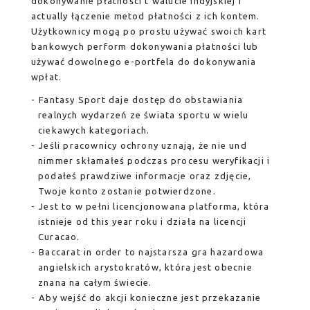
dokonywanie płatności t walucie indyjskiej i
actually łączenie metod płatności z ich kontem.
Użytkownicy mogą po prostu używać swoich kart
bankowych perform dokonywania płatności lub
używać dowolnego e-portfela do dokonywania
wpłat.
Fantasy Sport daje dostęp do obstawiania
realnych wydarzeń ze świata sportu w wielu
ciekawych kategoriach.
Jeśli pracownicy ochrony uznają, że nie und
nimmer skłamałeś podczas procesu weryfikacji i
podałeś prawdziwe informacje oraz zdjęcie,
Twoje konto zostanie potwierdzone.
Jest to w pełni licencjonowana platforma, która
istnieje od this year roku i działa na licencji
Curacao.
Baccarat in order to najstarsza gra hazardowa
angielskich arystokratów, która jest obecnie
znana na całym świecie.
Aby wejść do akcji konieczne jest przekazanie