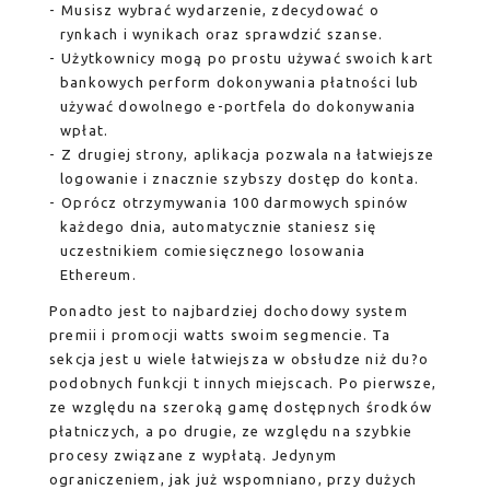
Musisz wybrać wydarzenie, zdecydować o
rynkach i wynikach oraz sprawdzić szanse.
Użytkownicy mogą po prostu używać swoich kart
bankowych perform dokonywania płatności lub
używać dowolnego e-portfela do dokonywania
wpłat.
Z drugiej strony, aplikacja pozwala na łatwiejsze
logowanie i znacznie szybszy dostęp do konta.
Oprócz otrzymywania 100 darmowych spinów
każdego dnia, automatycznie staniesz się
uczestnikiem comiesięcznego losowania
Ethereum.
Ponadto jest to najbardziej dochodowy system
premii i promocji watts swoim segmencie. Ta
sekcja jest u wiele łatwiejsza w obsłudze niż du?o
podobnych funkcji t innych miejscach. Po pierwsze,
ze względu na szeroką gamę dostępnych środków
płatniczych, a po drugie, ze względu na szybkie
procesy związane z wypłatą. Jedynym
ograniczeniem, jak już wspomniano, przy dużych