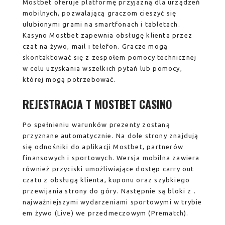
Mostbet oferuje platformę przyjazną dla urządzeń
mobilnych, pozwalającą graczom cieszyć się
ulubionymi grami na smartfonach i tabletach.
Kasyno Mostbet zapewnia obsługę klienta przez
czat na żywo, mail i telefon. Gracze mogą
skontaktować się z zespołem pomocy technicznej
w celu uzyskania wszelkich pytań lub pomocy,
której mogą potrzebować.
REJESTRACJA T MOSTBET CASINO
Po spełnieniu warunków prezenty zostaną
przyznane automatycznie. Na dole strony znajdują
się odnośniki do aplikacji Mostbet, partnerów
finansowych i sportowych. Wersja mobilna zawiera
również przyciski umożliwiające dostęp carry out
czatu z obsługą klienta, kuponu oraz szybkiego
przewijania strony do góry. Następnie są bloki z .
najważniejszymi wydarzeniami sportowymi w trybie
em żywo (Live) we przedmeczowym (Prematch).