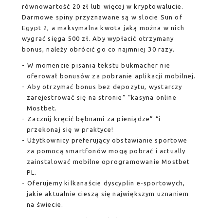
równowartość 20 zł lub więcej w kryptowalucie.
Darmowe spiny przyznawane są w slocie Sun of
Egypt 2, a maksymalna kwota jaką można w nich
wygrać sięga 500 zł. Aby wypłacić otrzymany
bonus, należy obrócić go co najmniej 30 razy.
W momencie pisania tekstu bukmacher nie
oferował bonusów za pobranie aplikacji mobilnej.
Aby otrzymać bonus bez depozytu, wystarczy
zarejestrować się na stronie” “kasyna online
Mostbet.
Zacznij kręcić bębnami za pieniądze” “i
przekonaj się w praktyce!
Użytkownicy preferujący obstawianie sportowe
za pomocą smartfonów mogą pobrać i actually
zainstalować mobilne oprogramowanie Mostbet
PL.
Oferujemy kilkanaście dyscyplin e-sportowych,
jakie aktualnie cieszą się największym uznaniem
na świecie.