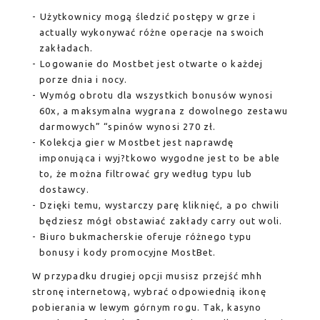
Użytkownicy mogą śledzić postępy w grze i
actually wykonywać różne operacje na swoich
zakładach.
Logowanie do Mostbet jest otwarte o każdej
porze dnia i nocy.
Wymóg obrotu dla wszystkich bonusów wynosi
60x, a maksymalna wygrana z dowolnego zestawu
darmowych” “spinów wynosi 270 zł.
Kolekcja gier w Mostbet jest naprawdę
imponująca i wyj?tkowo wygodne jest to be able
to, że można filtrować gry według typu lub
dostawcy.
Dzięki temu, wystarczy parę kliknięć, a po chwili
będziesz mógł obstawiać zakłady carry out woli.
Biuro bukmacherskie oferuje różnego typu
bonusy i kody promocyjne MostBet.
W przypadku drugiej opcji musisz przejść mhh
stronę internetową, wybrać odpowiednią ikonę
pobierania w lewym górnym rogu. Tak, kasyno