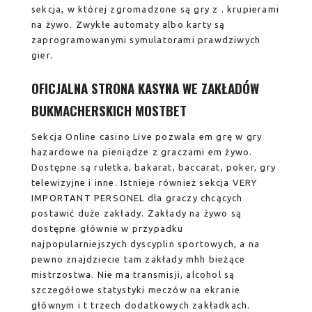
sekcja, w której zgromadzone są gry z . krupierami
na żywo. Zwykłe automaty albo karty są
zaprogramowanymi symulatorami prawdziwych
gier.
OFICJALNA STRONA KASYNA WE ZAKŁADÓW
BUKMACHERSKICH MOSTBET
Sekcja Online casino Live pozwala em grę w gry
hazardowe na pieniądze z graczami em żywo.
Dostępne są ruletka, bakarat, baccarat, poker, gry
telewizyjne i inne. Istnieje również sekcja VERY
IMPORTANT PERSONEL dla graczy chcących
postawić duże zakłady. Zakłady na żywo są
dostępne głównie w przypadku
najpopularniejszych dyscyplin sportowych, a na
pewno znajdziecie tam zakłady mhh bieżące
mistrzostwa. Nie ma transmisji, alcohol są
szczegółowe statystyki meczów na ekranie
głównym i t trzech dodatkowych zakładkach.