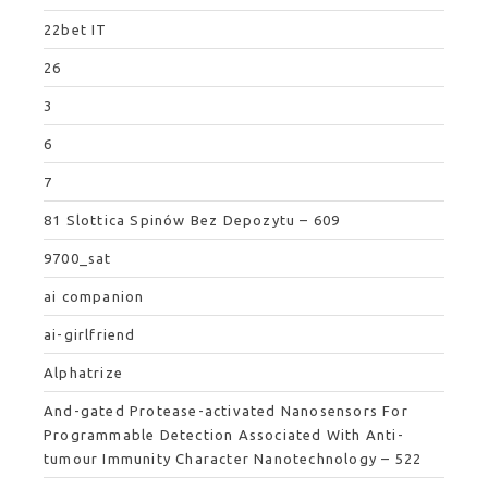
22bet IT
26
3
6
7
81 Slottica Spinów Bez Depozytu – 609
9700_sat
ai companion
ai-girlfriend
Alphatrize
And-gated Protease-activated Nanosensors For
Programmable Detection Associated With Anti-
tumour Immunity Character Nanotechnology – 522