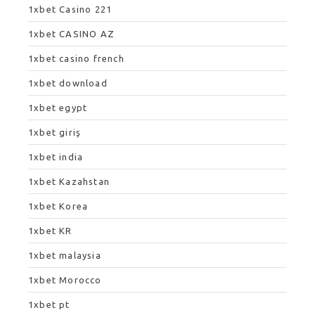
1xbet Casino 221
1xbet CASINO AZ
1xbet casino french
1xbet download
1xbet egypt
1xbet giriş
1xbet india
1xbet Kazahstan
1xbet Korea
1xbet KR
1xbet malaysia
1xbet Morocco
1xbet pt