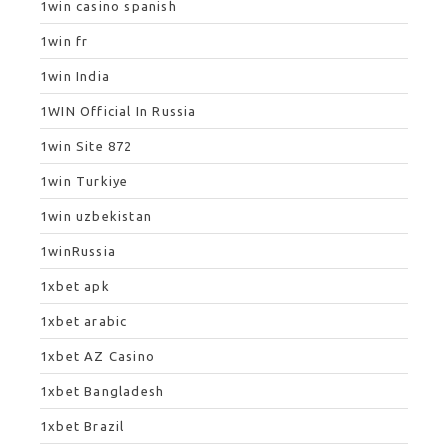
1win casino spanish
1win fr
1win India
1WIN Official In Russia
1win Site 872
1win Turkiye
1win uzbekistan
1winRussia
1xbet apk
1xbet arabic
1xbet AZ Casino
1xbet Bangladesh
1xbet Brazil