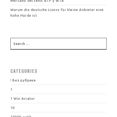
mercado del tenis ATP y WTA
Warum die deutsche Lizenz für kleine Anbieter eine
hohe Hürde ist
CATEGORIES
! Без рубрики
1
1 Win Aviator
10
10000_sat3