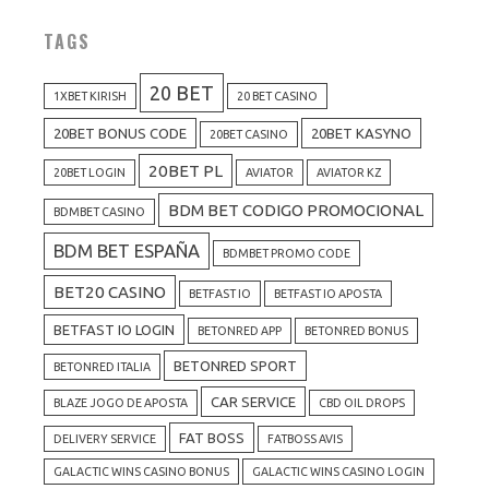
TAGS
20 BET
1XBET KIRISH
20 BET CASINO
20BET BONUS CODE
20BET KASYNO
20BET CASINO
20BET PL
20BET LOGIN
AVIATOR
AVIATOR KZ
BDM BET CODIGO PROMOCIONAL
BDMBET CASINO
BDM BET ESPAÑA
BDMBET PROMO CODE
BET20 CASINO
BETFAST IO
BETFAST IO APOSTA
BETFAST IO LOGIN
BETONRED APP
BETONRED BONUS
BETONRED SPORT
BETONRED ITALIA
CAR SERVICE
BLAZE JOGO DE APOSTA
CBD OIL DROPS
FAT BOSS
DELIVERY SERVICE
FATBOSS AVIS
GALACTIC WINS CASINO BONUS
GALACTIC WINS CASINO LOGIN