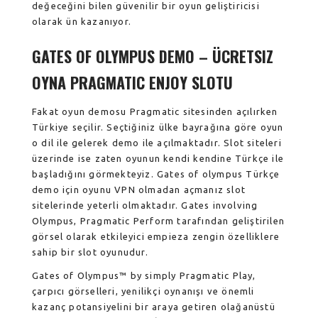
değeceğini bilen güvenilir bir oyun geliştiricisi
olarak ün kazanıyor.
GATES OF OLYMPUS DEMO – ÜCRETSIZ
OYNA PRAGMATIC ENJOY SLOTU
Fakat oyun demosu Pragmatic sitesinden açılırken
Türkiye seçilir. Seçtiğiniz ülke bayrağına göre oyun
o dil ile gelerek demo ile açılmaktadır. Slot siteleri
üzerinde ise zaten oyunun kendi kendine Türkçe ile
başladığını görmekteyiz. Gates of olympus Türkçe
demo için oyunu VPN olmadan açmanız slot
sitelerinde yeterli olmaktadır. Gates involving
Olympus, Pragmatic Perform tarafından geliştirilen
görsel olarak etkileyici empieza zengin özelliklere
sahip bir slot oyunudur.
Gates of Olympus™ by simply Pragmatic Play,
çarpıcı görselleri, yenilikçi oynanışı ve önemli
kazanç potansiyelini bir araya getiren olağanüstü