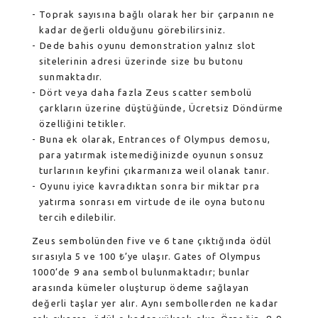
Toprak sayısına bağlı olarak her bir çarpanın ne
kadar değerli olduğunu görebilirsiniz.
Dede bahis oyunu demonstration yalnız slot
sitelerinin adresi üzerinde size bu butonu
sunmaktadır.
Dört veya daha fazla Zeus scatter sembolü
çarkların üzerine düştüğünde, Ücretsiz Döndürme
özelliğini tetikler.
Buna ek olarak, Entrances of Olympus demosu,
para yatırmak istemediğinizde oyunun sonsuz
turlarının keyfini çıkarmanıza weil olanak tanır.
Oyunu iyice kavradıktan sonra bir miktar pra
yatırma sonrası em virtude de ile oyna butonu
tercih edilebilir.
Zeus sembolünden five ve 6 tane çıktığında ödül
sırasıyla 5 ve 100 ₺’ye ulaşır. Gates of Olympus
1000’de 9 ana sembol bulunmaktadır; bunlar
arasında kümeler oluşturup ödeme sağlayan
değerli taşlar yer alır. Aynı sembollerden ne kadar