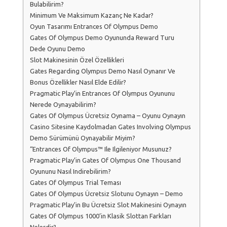
Bulabilirim?
Minimum Ve Maksimum Kazanç Ne Kadar?
Oyun Tasarımı Entrances Of Olympus Demo
Gates Of Olympus Demo Oyununda Reward Turu
Dede Oyunu Demo
Slot Makinesinin Özel Özellikleri
Gates Regarding Olympus Demo Nasıl Oynanır Ve
Bonus Özellikler Nasıl Elde Edilir?
Pragmatic Play’in Entrances Of Olympus Oyununu
Nerede Oynayabilirim?
Gates Of Olympus Ücretsiz Oynama – Oyunu Oynayın
Casino Sitesine Kaydolmadan Gates Involving Olympus
Demo Sürümünü Oynayabilir Miyim?
“Entrances Of Olympus™ Ile Ilgileniyor Musunuz?
Pragmatic Play’in Gates Of Olympus One Thousand
Oyununu Nasıl Indirebilirim?
Gates Of Olympus Trial Teması
Gates Of Olympus Ücretsiz Slotunu Oynayın – Demo
Pragmatic Play’in Bu Ücretsiz Slot Makinesini Oynayın
Gates Of Olympus 1000’in Klasik Slottan Farkları