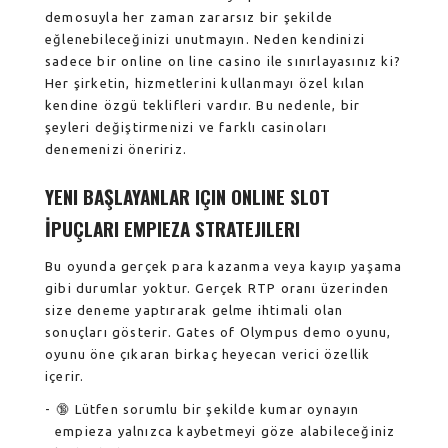
demosuyla her zaman zararsız bir şekilde
eğlenebileceğinizi unutmayın. Neden kendinizi
sadece bir online on line casino ile sınırlayasınız ki?
Her şirketin, hizmetlerini kullanmayı özel kılan
kendine özgü teklifleri vardır. Bu nedenle, bir
şeyleri değiştirmenizi ve farklı casinoları
denemenizi öneririz.
YENI BAŞLAYANLAR IÇIN ONLINE SLOT
İPUÇLARI EMPIEZA STRATEJILERI
Bu oyunda gerçek para kazanma veya kayıp yaşama
gibi durumlar yoktur. Gerçek RTP oranı üzerinden
size deneme yaptırarak gelme ihtimali olan
sonuçları gösterir. Gates of Olympus demo oyunu,
oyunu öne çıkaran birkaç heyecan verici özellik
içerir.
🔞 Lütfen sorumlu bir şekilde kumar oynayın
empieza yalnızca kaybetmeyi göze alabileceğiniz