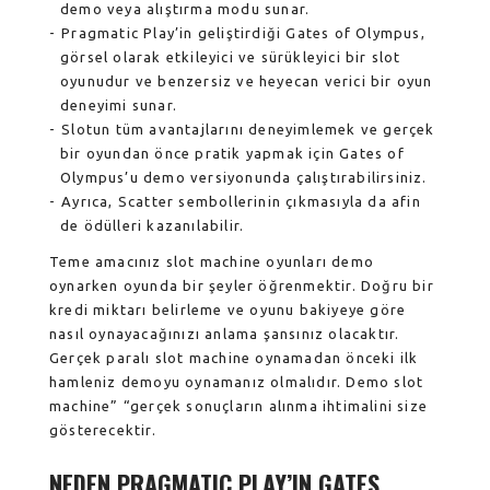
demo veya alıştırma modu sunar.
Pragmatic Play’in geliştirdiği Gates of Olympus,
görsel olarak etkileyici ve sürükleyici bir slot
oyunudur ve benzersiz ve heyecan verici bir oyun
deneyimi sunar.
Slotun tüm avantajlarını deneyimlemek ve gerçek
bir oyundan önce pratik yapmak için Gates of
Olympus’u demo versiyonunda çalıştırabilirsiniz.
Ayrıca, Scatter sembollerinin çıkmasıyla da afin
de ödülleri kazanılabilir.
Teme amacınız slot machine oyunları demo
oynarken oyunda bir şeyler öğrenmektir. Doğru bir
kredi miktarı belirleme ve oyunu bakiyeye göre
nasıl oynayacağınızı anlama şansınız olacaktır.
Gerçek paralı slot machine oynamadan önceki ilk
hamleniz demoyu oynamanız olmalıdır. Demo slot
machine” “gerçek sonuçların alınma ihtimalini size
gösterecektir.
NEDEN PRAGMATIC PLAY’IN GATES