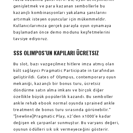
genişletmek ve para kazanan sembollerle bu
kazançlı kombinasyonları yakalama şanslarını
artırmak isteyen oyuncular için mükemmeldir.
Kullanıcılarımıza gerçek parayla oyun oynamaya
başlamadan önce demo modunu keşfetmelerini
tavsiye ediyoruz.
SSS OLIMPOS’UN KAPILARI ÜCRETSIZ
Bu slot, bazı vazgeçilmez hitlere imza atmış olan
kült sağlayıcı Pragmatic Participate in tarafından
geliştirildi. Gates of Olympus, contemporary oyun
mekaniği, kazançlı bir bonus turu, ücretsiz
döndürme satın alma imkanı ve birçok diğer
özellikle büyük popülerlik kazandı. Bu semboller
ankle rehab ebook normal oyunda sprained ankle
treatment de bonus turu sırasında görünebilir.”
“[newline]Pragmatic Play, x2’den x1000’e kadar
değişen ek çarpanlar sunmuştur. Bu varyans değeri,
oyunun ödülleri sık sık vermeyeceğini gösterir.