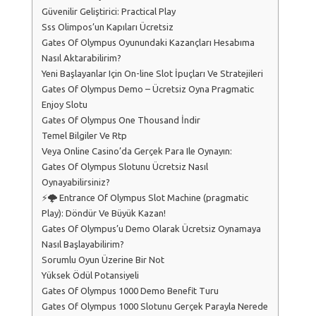
Güvenilir Geliştirici: Practical Play
Sss Olimpos’un Kapıları Ücretsiz
Gates Of Olympus Oyunundaki Kazançları Hesabıma
Nasıl Aktarabilirim?
Yeni Başlayanlar Için On-line Slot İpuçları Ve Stratejileri
Gates Of Olympus Demo – Ücretsiz Oyna Pragmatic
Enjoy Slotu
Gates Of Olympus One Thousand İndir
Temel Bilgiler Ve Rtp
Veya Online Casino’da Gerçek Para Ile Oynayın:
Gates Of Olympus Slotunu Ücretsiz Nasıl
Oynayabilirsiniz?
⚡️🌩 Entrance Of Olympus Slot Machine (pragmatic
Play): Döndür Ve Büyük Kazan!
Gates Of Olympus’u Demo Olarak Ücretsiz Oynamaya
Nasıl Başlayabilirim?
Sorumlu Oyun Üzerine Bir Not
Yüksek Ödül Potansiyeli
Gates Of Olympus 1000 Demo Benefit Turu
Gates Of Olympus 1000 Slotunu Gerçek Parayla Nerede