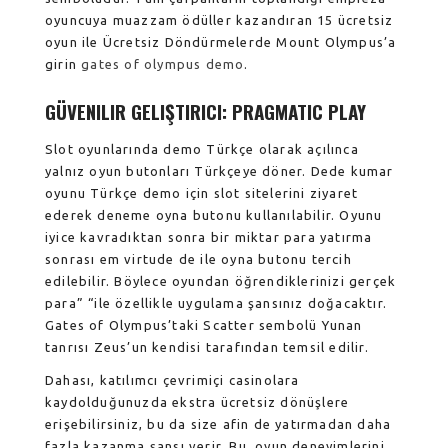
oyuncuya muazzam ödüller kazandıran 15 ücretsiz
oyun ile Ücretsiz Döndürmelerde Mount Olympus’a
girin
gates of olympus demo
.
GÜVENILIR GELIŞTIRICI: PRAGMATIC PLAY
Slot oyunlarında demo Türkçe olarak açılınca
yalnız oyun butonları Türkçeye döner. Dede kumar
oyunu Türkçe demo için slot sitelerini ziyaret
ederek deneme oyna butonu kullanılabilir. Oyunu
iyice kavradıktan sonra bir miktar para yatırma
sonrası em virtude de ile oyna butonu tercih
edilebilir. Böylece oyundan öğrendiklerinizi gerçek
para” “ile özellikle uygulama şansınız doğacaktır.
Gates of Olympus’taki Scatter sembolü Yunan
tanrısı Zeus’un kendisi tarafından temsil edilir.
Dahası, katılımcı çevrimiçi casinolara
kaydolduğunuzda ekstra ücretsiz dönüşlere
erişebilirsiniz, bu da size afin de yatırmadan daha
fazla kazanma şansı verir. Bu, oyun deneyimlerini