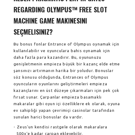
REGARDING OLYMPUS™ FREE SLOT
MACHINE GAME MAKINESINI
SEÇMELISINIZ?
Bu bonus fonlar Entrance of Olympus oynamak için
kullanılabilir ve oyunculara bahis oynamak için
daha fazla para kazandırır. Bu, oyununuzu
genişletmenin empieza büyük bir kazanç elde etme
şansınızı artırmanın harika bir yoludur. Bonuslar
söz konusu olduğunda, Entrances of Olympus
oyuncuların oyunlarını geliştirmeleri empieza
kazançlarını en üst düzeye çıkarmaları için pek çok
fırsat sunar. Çarpanlar empieza basamaklı
makaralar gibi oyun içi özelliklere ek olarak, oyuna
ev sahipliği yapan çevrimiçi casinolar tarafından
sunulan harici bonuslar da vardır.
Zeus’un kendisi rastgele olarak makaralara
500x’e kadar çarpan ekleyebilir.