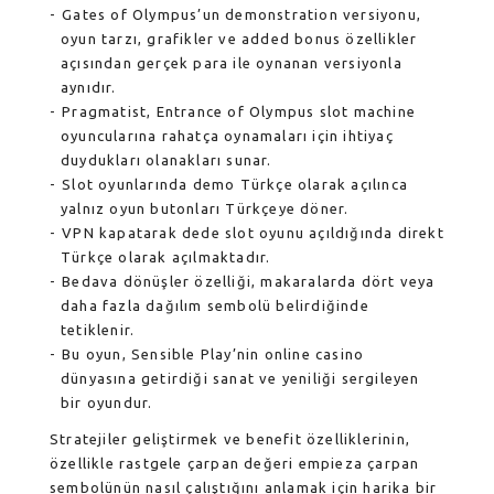
Gates of Olympus’un demonstration versiyonu,
oyun tarzı, grafikler ve added bonus özellikler
açısından gerçek para ile oynanan versiyonla
aynıdır.
Pragmatist, Entrance of Olympus slot machine
oyuncularına rahatça oynamaları için ihtiyaç
duydukları olanakları sunar.
Slot oyunlarında demo Türkçe olarak açılınca
yalnız oyun butonları Türkçeye döner.
VPN kapatarak dede slot oyunu açıldığında direkt
Türkçe olarak açılmaktadır.
Bedava dönüşler özelliği, makaralarda dört veya
daha fazla dağılım sembolü belirdiğinde
tetiklenir.
Bu oyun, Sensible Play’nin online casino
dünyasına getirdiği sanat ve yeniliği sergileyen
bir oyundur.
Stratejiler geliştirmek ve benefit özelliklerinin,
özellikle rastgele çarpan değeri empieza çarpan
sembolünün nasıl çalıştığını anlamak için harika bir