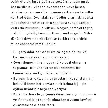
bağlı olarak biraz değişebileceğini unutmamak
önemlidir, bu yüzden oynamadan veya hesap
oluşturmadan önce her zaman şartları ve koşulları
kontrol edin. Oyundaki semboller arasında çeşitli
mücevherler ve eserlerin yanı sıra Yunan tanrısı
Zeus da bulunur. En yüksek ödeyen sembol taçtır,
ardından yüzük, kum saati ve şamdan gelir. Daha
düşük ödeyen semboller ise farklı renklerdeki
mücevherlerle temsil edilir.
Bu çarpanlar her dönüşte rastgele belirir ve
kazancınıza ekstra bir oran ekler.
Oyun deneyiminizin güvenli ve adil olmasını
sağlamak için lisanslı ve düzenlenmiş bir
kumarhane seçtiğinizden emin olun.
Bu yenilikçi yaklaşım, oyuncuların kazançları için
belirli ödeme hatlarıyla sınırlı kalmadığı için
oyuna uvant bir heyecan katıyor.
Bu kumarhaneler, oyunun demo versiyonunu sunar
ve finansal bir taahhüt olmadan oyunun keyfini
çıkarmanıza olanak tanır.