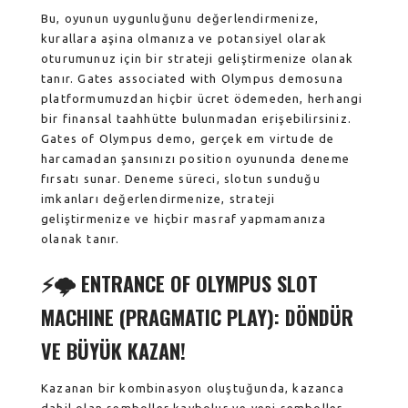
Bu, oyunun uygunluğunu değerlendirmenize,
kurallara aşina olmanıza ve potansiyel olarak
oturumunuz için bir strateji geliştirmenize olanak
tanır. Gates associated with Olympus demosuna
platformumuzdan hiçbir ücret ödemeden, herhangi
bir finansal taahhütte bulunmadan erişebilirsiniz.
Gates of Olympus demo, gerçek em virtude de
harcamadan şansınızı position oyununda deneme
fırsatı sunar. Deneme süreci, slotun sunduğu
imkanları değerlendirmenize, strateji
geliştirmenize ve hiçbir masraf yapmamanıza
olanak tanır.
⚡️🌩 ENTRANCE OF OLYMPUS SLOT
MACHINE (PRAGMATIC PLAY): DÖNDÜR
VE BÜYÜK KAZAN!
Kazanan bir kombinasyon oluştuğunda, kazanca