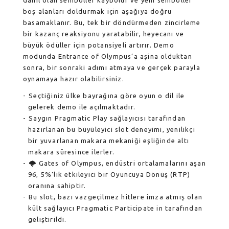
dahil olan semboller kaybolur ve yeni semboller
boş alanları doldurmak için aşağıya doğru
basamaklanır. Bu, tek bir döndürmeden zincirleme
bir kazanç reaksiyonu yaratabilir, heyecanı ve
büyük ödüller için potansiyeli artırır. Demo
modunda Entrance of Olympus’a aşina olduktan
sonra, bir sonraki adımı atmaya ve gerçek parayla
oynamaya hazır olabilirsiniz.
Seçtiğiniz ülke bayrağına göre oyun o dil ile
gelerek demo ile açılmaktadır.
Saygın Pragmatic Play sağlayıcısı tarafından
hazırlanan bu büyüleyici slot deneyimi, yenilikçi
bir yuvarlanan makara mekaniği eşliğinde altı
makara süresince ilerler.
🌩 Gates of Olympus, endüstri ortalamalarını aşan
96, 5%’lik etkileyici bir Oyuncuya Dönüş (RTP)
oranına sahiptir.
Bu slot, bazı vazgeçilmez hitlere imza atmış olan
kült sağlayıcı Pragmatic Participate in tarafından
geliştirildi.