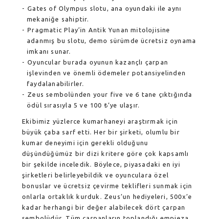
Gates of Olympus slotu, ana oyundaki ile aynı
mekaniğe sahiptir.
Pragmatic Play’in Antik Yunan mitolojisine
adanmış bu slotu, demo sürümde ücretsiz oynama
imkanı sunar.
Oyuncular burada oyunun kazançlı çarpan
işlevinden ve önemli ödemeler potansiyelinden
faydalanabilirler.
Zeus sembolünden your five ve 6 tane çıktığında
ödül sırasıyla 5 ve 100 ₺’ye ulaşır.
Ekibimiz yüzlerce kumarhaneyi araştırmak için
büyük çaba sarf etti. Her bir şirketi, olumlu bir
kumar deneyimi için gerekli olduğunu
düşündüğümüz bir dizi kritere göre çok kapsamlı
bir şekilde inceledik. Böylece, piyasadaki en iyi
şirketleri belirleyebildik ve oyunculara özel
bonuslar ve ücretsiz çevirme teklifleri sunmak için
onlarla ortaklık kurduk. Zeus’un hediyeleri, 500x’e
kadar herhangi bir değer alabilecek dört çarpan
sembolüdür. Tüm çarpanların toplandığı empieza