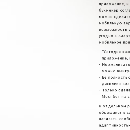
приложение, и
букмекер согл
можно сделать
мобильную вер
возможность у
угодно а смар
мобильное при
“Сегодня ка
приложение, 
Нормализато
можно выигр
Ее полность
дисплеев см
Только сдела
Мостбет на с
В отдельном р
обращаясь в с
написать сооб
адаптивность