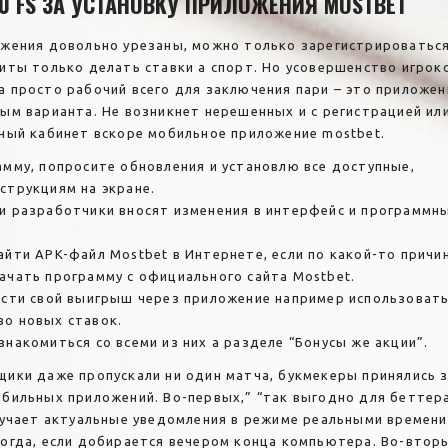
0 FS ЗА УСТАНОВКУ ПРИЛОЖЕНИЯ MOSTBET
жения довольно урезаны, можно только зарегистрироваться
иты только делать ставки а спорт. Но усовершенство игрок
 просто рабочий всего для заключения пари – это приложен
ым варианта. Не возникнет нерешенных и с регистрацией ил
ный кабинет вскоре мобильное приложение mostbet.
мму, попросите обновления и установлю все доступные,
струкциям на экране.
и разработчики вносят изменения в интерфейс и программн
йти APK-файл Mostbet в Интернете, если по какой-то причи
ачать программу с официального сайта Mostbet.
ести свой выигрыш через приложение например использовать
во новых ставок.
накомиться со всеми из них а разделе “Бонусы же акции”.
ики даже пропускали ни один матча, букмекеры принялись 
бильных приложений. Во-первых,” “так выгодно для беттера
лучает актуальные уведомления в режиме реальными времени
огда, если добирается вечером конца компьютера. Во-втор