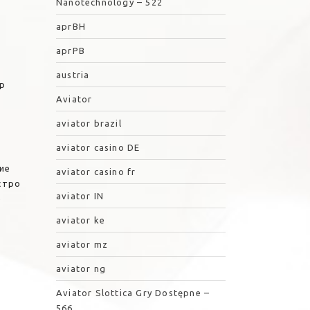
Nanotechnology – 522
aprBH
aprPB
austria
ер
Aviator
ы
aviator brazil
aviator casino DE
ие
aviator casino fr
стро
aviator IN
е
aviator ke
aviator mz
aviator ng
Aviator Slottica Gry Dostępne –
566