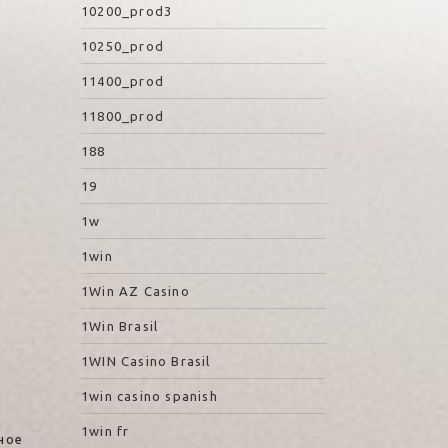
10200_prod3
10250_prod
11400_prod
11800_prod
188
19
1w
1win
1Win AZ Casino
1Win Brasil
1WIN Casino Brasil
1win casino spanish
1win fr
ное