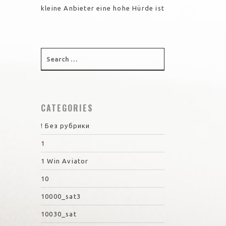
kleine Anbieter eine hohe Hürde ist
CATEGORIES
! Без рубрики
1
1 Win Aviator
10
10000_sat3
10030_sat