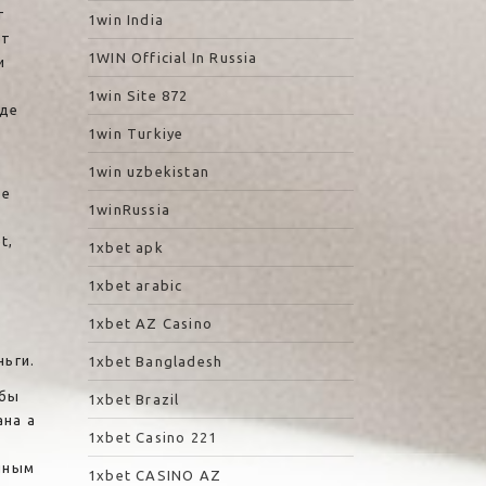
т
1win India
ет
1WIN Official In Russia
и
1win Site 872
где
1win Turkiye
1win uzbekistan
ое
1winRussia
t,
1xbet apk
1xbet arabic
1xbet AZ Casino
ньги.
1xbet Bangladesh
обы
1xbet Brazil
ана а
1xbet Casino 221
нным
1xbet CASINO AZ