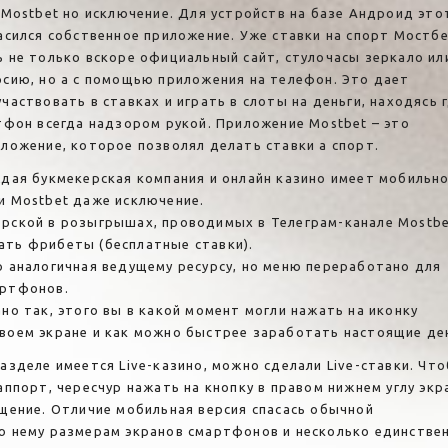
 Mostbet но исключение. Для устройств на базе Андроид это
асился собственное приложение. Уже ставки на спорт Мостб
 не только вскоре официальный сайт, стулочасы зеркало ил
сию, но а с помощью приложения на телефон. Это дает
частвовать в ставках и играть в слоты на деньги, находясь 
тфон всегда надзором рукой. Приложение Mostbet – это
ложение, которое позволял делать ставки а спорт.
ждая букмекерская компания и онлайн казино имеет мобильн
и Mostbet даже исключение.
рской в розыгрышах, проводимых в Телеграм-канале Mostbe
ать фрибеты (бесплатные ставки).
ю аналогичная ведущему ресурсу, но меню переработано для
артфонов.
но так, этого вы в какой момент могли нажать на иконку
воем экране и как можно быстрее заработать настоящие де
азделе имеется Live-казино, можно сделали Live-ставки. Чт
аппорт, чересчур нажать на кнопку в правом нижнем углу экр
щение. Отличие мобильная версия спасась обычной
ю нему размерам экранов смартфонов и несколько единстве