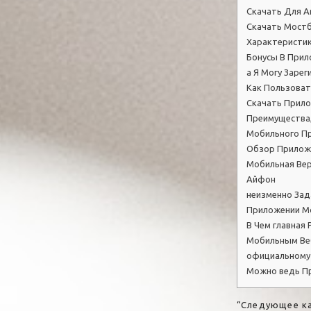
Скачать Для A
Скачать Мост
Характеристи
Бонусы В Прил
а Я Могу Зарег
Как Пользоват
Скачать Прило
Преимущества,
Мобильного П
Обзор Прилож
Мобильная Вер
Айфон
неизменно Зад
Приложении M
В Чем главная
Мобильным Ве
официальному 
Можно ведь П
“Следующее ка