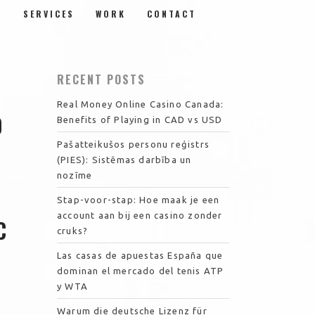
T
SERVICES
WORK
CONTACT
RECENT POSTS
Real Money Online Casino Canada:
0
Benefits of Playing in CAD vs USD
Pašatteikušos personu reģistrs
(PIES): Sistēmas darbība un
nozīme
Stap-voor-stap: Hoe maak je een
account aan bij een casino zonder
С
cruks?
Las casas de apuestas España que
dominan el mercado del tenis ATP
y WTA
Warum die deutsche Lizenz für