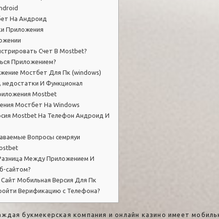
ndroid
бет На Андроид
ки Приложения
ожении
истрировать Счет В Mostbet?
ься Приложением?
жение Мостбет Для Пк (windows)
 недостатки И Функционал
риложения Mostbet
ения Мостбет На Windows
сия Mostbet На Телефон Андроид И
аваемые Вопросы семряуи
ostbet
 Разница Между Приложением И
б-сайтом?
Сайт Мобильная Версия Для Пк
ройти Верификацию с Телефона?
ждая букмекерская компания и онлайн казино имеет мобиль