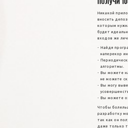
ПОЛУЧИ 10
Никакой прило
вносить депоз
которым нужна
будет идеальн
входов же лич
Найдя програ
наперекор ин
Периодическ
алгоритмы.
Вы можете на
не можете ск
Вы могу выв
усовершенст
Вы можете оз
Чтобы болельщ
разработку мо
так как он по
даже только т