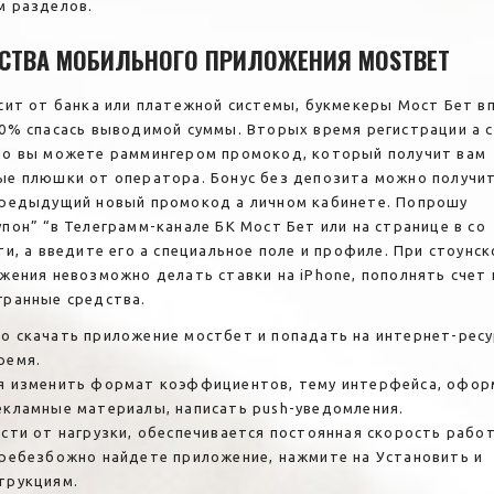
м разделов.
СТВА МОБИЛЬНОГО ПРИЛОЖЕНИЯ MOSTBET
сит от банка или платежной системы, букмекеры Мост Бет в
0% спасась выводимой суммы. Вторых время регистрации а 
но вы можете раммингером промокод, который получит вам
е плюшки от оператора. Бонус без депозита можно получит
предыдущий новый промокод а личном кабинете. Попрошу
пон” “в Телеграмм-канале БК Мост Бет или на странице в со
ти, а введите его а специальное поле и профиле. При стоунск
жения невозможно делать ставки на iPhone, пополнять счет 
гранные средства.
о скачать приложение мостбет и попадать на интернет-ресу
ремя.
я изменить формат коэффициентов, тему интерфейса, офор
екламные материалы, написать push-уведомления.
сти от нагрузки, обеспечивается постоянная скорость рабо
пребезбожно найдете приложение, нажмите на Установить и
трукциям.