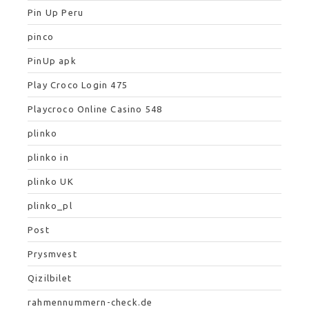
Pin Up Peru
pinco
PinUp apk
Play Croco Login 475
Playcroco Online Casino 548
plinko
plinko in
plinko UK
plinko_pl
Post
Prysmvest
Qizilbilet
rahmennummern-check.de