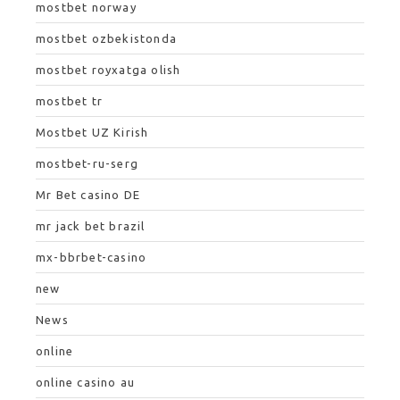
mostbet norway
mostbet ozbekistonda
mostbet royxatga olish
mostbet tr
Mostbet UZ Kirish
mostbet-ru-serg
Mr Bet casino DE
mr jack bet brazil
mx-bbrbet-casino
new
News
online
online casino au