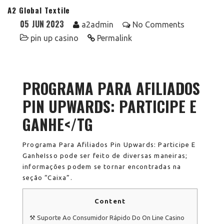
A2 Global Textile
05
JUN 2023
a2admin
No Comments
pin up casino
Permalink
PROGRAMA PARA AFILIADOS
PIN UPWARDS: PARTICIPE E
GANHE</TG
Programa Para Afiliados Pin Upwards: Participe E
Ganhe
Isso pode ser feito de diversas maneiras;
informações podem se tornar encontradas na
seção “Caixa”.
Content
⚒️ Suporte Ao Consumidor Rápido Do On Line Casino