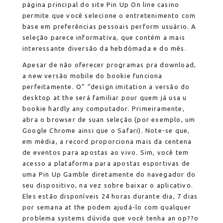
página principal do site Pin Up On line casino
permite que você selecione o entretenimento com
base em preferências pessoais perform usuário. A
seleção parece informativa, que contém a mais
interessante diversão da hebdómada e do mês.
Apesar de não oferecer programas pra download,
a new versão mobile do bookie funciona
perfeitamente. O” “design imitation a versão do
desktop at the será familiar pour quem já usa u
bookie hardly any computador. Primeiramente,
abra o browser de suan seleção (por exemplo, um
Google Chrome ainsi que o Safari). Note-se que,
em média, a record proporciona mais da centena
de eventos para apostas ao vivo. Sim, você tem
acesso a plataforma para apostas esportivas de
uma Pin Up Gamble diretamente do navegador do
seu dispositivo, na vez sobre baixar o aplicativo.
Eles estão disponíveis 24 horas durante dia, 7 dias
por semana at the podem ajudá-lo com qualquer
problema systems dúvida que você tenha an op??o