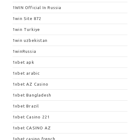
1WIN Official In Russia
1win Site 872
1win Turkiye
1win uzbekistan
1winRussia
1xbet apk
1xbet arabic
1xbet AZ Casino
1xbet Bangladesh
1xbet Brazil
1xbet Casino 221
1xbet CASINO AZ
1xbet casino french