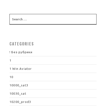
CATEGORIES
! Без рубрики
1
1 Win Aviator
10
10000_sat3
10030_sat
10200_prod3