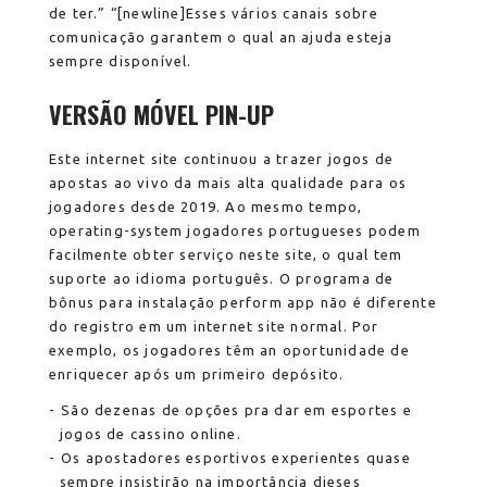
de ter.” “[newline]Esses vários canais sobre
comunicação garantem o qual an ajuda esteja
sempre disponível.
VERSÃO MÓVEL PIN-UP
Este internet site continuou a trazer jogos de
apostas ao vivo da mais alta qualidade para os
jogadores desde 2019. Ao mesmo tempo,
operating-system jogadores portugueses podem
facilmente obter serviço neste site, o qual tem
suporte ao idioma português. O programa de
bônus para instalação perform app não é diferente
do registro em um internet site normal. Por
exemplo, os jogadores têm an oportunidade de
enriquecer após um primeiro depósito.
São dezenas de opções pra dar em esportes e
jogos de cassino online.
Os apostadores esportivos experientes quase
sempre insistirão na importância dieses