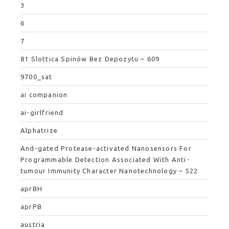
3
6
7
81 Slottica Spinów Bez Depozytu – 609
9700_sat
ai companion
ai-girlfriend
Alphatrize
And-gated Protease-activated Nanosensors For
Programmable Detection Associated With Anti-
tumour Immunity Character Nanotechnology – 522
aprBH
aprPB
austria