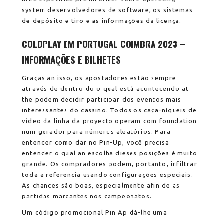
system desenvolvedores de software, os sistemas
de depósito e tiro e as informações da licença.
COLDPLAY EM PORTUGAL COIMBRA 2023 –
INFORMAÇÕES E BILHETES
Graças an isso, os apostadores estão sempre
através de dentro do o qual está acontecendo at
the podem decidir participar dos eventos mais
interessantes do cassino. Todos os caça-níqueis de
vídeo da linha da proyecto operam com foundation
num gerador para números aleatórios. Para
entender como dar no Pin-Up, você precisa
entender o qual an escolha dieses posições é muito
grande. Os compradores podem, portanto, infiltrar
toda a referencia usando configurações especiais.
As chances são boas, especialmente afin de as
partidas marcantes nos campeonatos.
Um código promocional Pin Ap dá-lhe uma