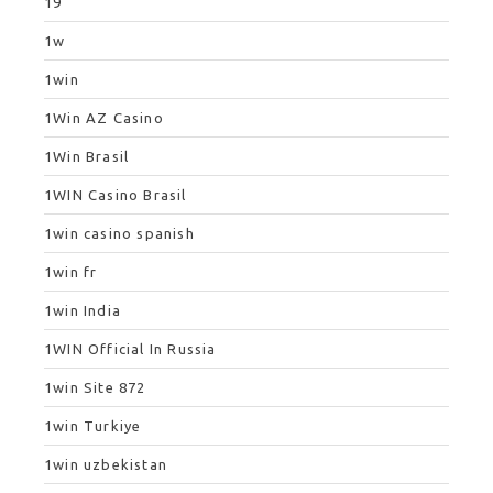
19
1w
1win
1Win AZ Casino
1Win Brasil
1WIN Casino Brasil
1win casino spanish
1win fr
1win India
1WIN Official In Russia
1win Site 872
1win Turkiye
1win uzbekistan