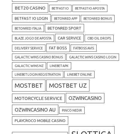
BET20 CASINO
BETFAST IO
BETFAST IO APOSTA
BETFAST IO LOGIN
BETONRED APP
BETONRED BONUS
BETONRED SPORT
BETONRED ITALIA
CAR SERVICE
BLAZE JOGO DE APOSTA
CBD OIL DROPS
FAT BOSS
DELIVERY SERVICE
FATBOSS AVIS
GALACTIC WINS CASINO BONUS
GALACTIC WINS CASINO LOGIN
GALACTIC WINS NZ
LINEBET APK
LINEBET LOGIN REGISTRATION
LINEBET ONLINE
MOSTBET
MOSTBET UZ
OZWINCASINO
MOTORCYCLE SERVICE
OZWINCASINO AU
PINCO NEDIR
PLAYCROCO MOBILE CASINO