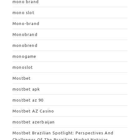
mono brand
mono slot
Mono-brand
Monobrand
monobrend
monogame
monoslot
Mostbet
mostbet apk
mostbet az 90
Mostbet AZ Casino
mostbet azerbaijan
Mostbet Brazilian Spotlight: Perspectives And
Challenges Of The Brazilian Market Noticias