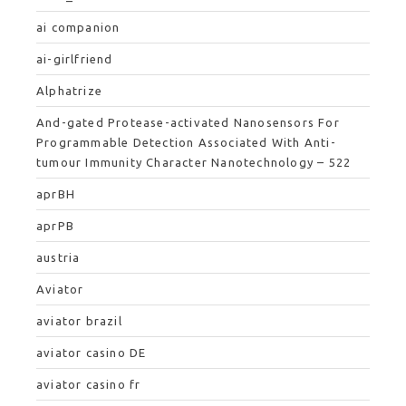
ai companion
ai-girlfriend
Alphatrize
And-gated Protease-activated Nanosensors For
Programmable Detection Associated With Anti-
tumour Immunity Character Nanotechnology – 522
aprBH
aprPB
austria
Aviator
aviator brazil
aviator casino DE
aviator casino fr