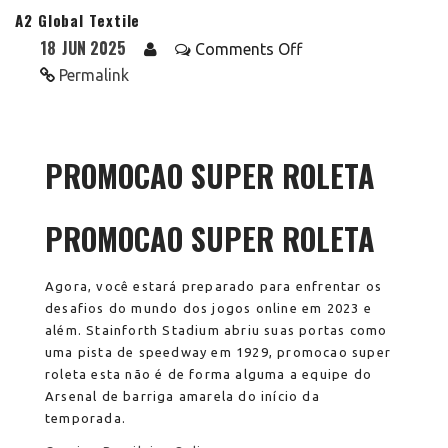
A2 Global Textile
18
JUN 2025
Comments Off
Permalink
PROMOCAO SUPER ROLETA
PROMOCAO SUPER ROLETA
Agora, você estará preparado para enfrentar os
desafios do mundo dos jogos online em 2023 e
além. Stainforth Stadium abriu suas portas como
uma pista de speedway em 1929, promocao super
roleta esta não é de forma alguma a equipe do
Arsenal de barriga amarela do início da
temporada.