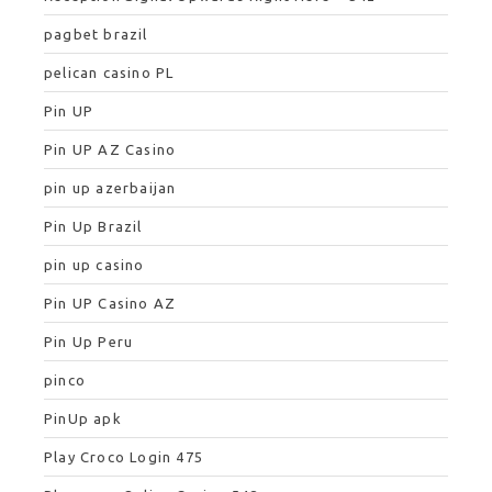
pagbet brazil
pelican casino PL
Pin UP
Pin UP AZ Casino
pin up azerbaijan
Pin Up Brazil
pin up casino
Pin UP Casino AZ
Pin Up Peru
pinco
PinUp apk
Play Croco Login 475