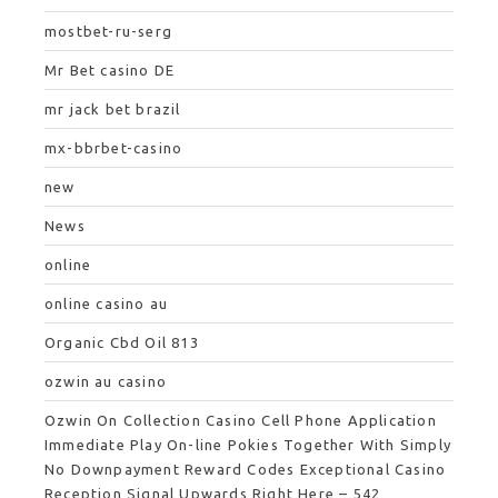
mostbet-ru-serg
Mr Bet casino DE
mr jack bet brazil
mx-bbrbet-casino
new
News
online
online casino au
Organic Cbd Oil 813
ozwin au casino
Ozwin On Collection Casino Cell Phone Application
Immediate Play On-line Pokies Together With Simply
No Downpayment Reward Codes Exceptional Casino
Reception Signal Upwards Right Here – 542