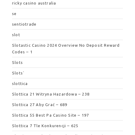
ricky casino australia
se
sentiotrade
slot
Slotastic Casino 2024 Overview No Deposit Reward
Codes – 1
Slots
Slots`
slottica
Slottica 21 Witryna Hazardowa – 238
Slottica 27 Aby Grać – 689
Slottica 55 Best Pa Casino Site – 197
Slottica 7 Tle Konkurencji – 625