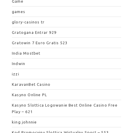
Game
games
glory-casinos tr
Gratogana Entrar 929
Gratowin 7 Euro Gratis 523
India Mostbet
Indwin
izzi
KaravanBet Casino
Kasyno Online PL
Kasyno Slottica Logowanie Best Online Casino Free
Play – 621
king johnnie
Kod Promocyjny Slottica Wirtualny Sport – 553