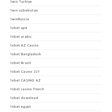
1win Turkiye
1win uzbekistan
1winRussia
1xbet apk
1xbet arabic
1xbet AZ Casino
1xbet Bangladesh
1xbet Brazil
1xbet Casino 221
1xbet CASINO AZ
1xbet casino french
1xbet download
1xbet egypt