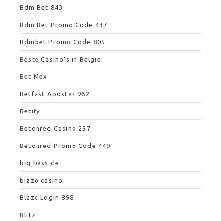
Bdm Bet 843
Bdm Bet Promo Code 437
Bdmbet Promo Code 805
Beste Casino's in Belgie
Bet Mex
Betfast Apostas 962
Betify
Betonred Casino 257
Betonred Promo Code 449
big bass de
bizzo casino
Blaze Login 898
Blitz