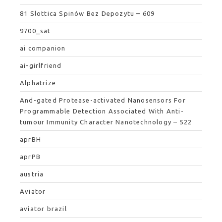
81 Slottica Spinów Bez Depozytu – 609
9700_sat
ai companion
ai-girlfriend
Alphatrize
And-gated Protease-activated Nanosensors For
Programmable Detection Associated With Anti-
tumour Immunity Character Nanotechnology – 522
aprBH
aprPB
austria
Aviator
aviator brazil