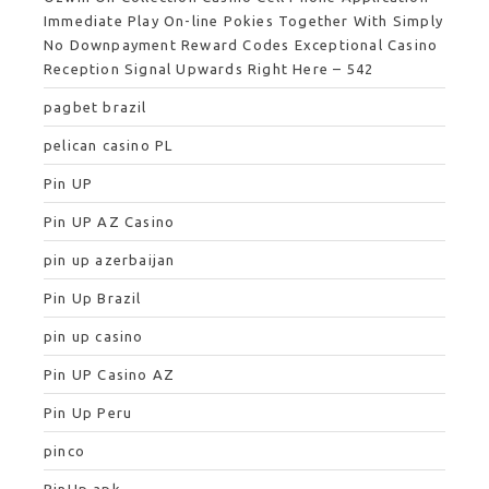
Immediate Play On-line Pokies Together With Simply
No Downpayment Reward Codes Exceptional Casino
Reception Signal Upwards Right Here – 542
pagbet brazil
pelican casino PL
Pin UP
Pin UP AZ Casino
pin up azerbaijan
Pin Up Brazil
pin up casino
Pin UP Casino AZ
Pin Up Peru
pinco