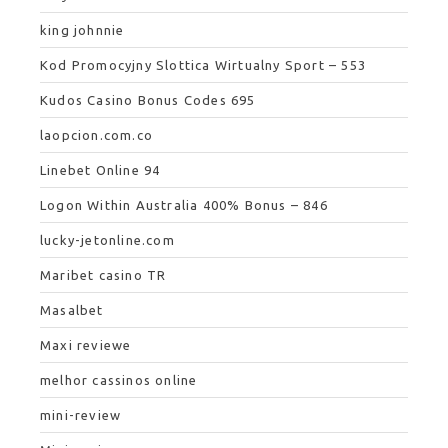
king johnnie
Kod Promocyjny Slottica Wirtualny Sport – 553
Kudos Casino Bonus Codes 695
laopcion.com.co
Linebet Online 94
Logon Within Australia 400% Bonus – 846
lucky-jetonline.com
Maribet casino TR
Masalbet
Maxi reviewe
melhor cassinos online
mini-review