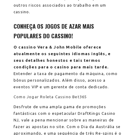
outros riscos associados ao trabalho em um
cassino.
CONHEÇA OS JOGOS DE AZAR MAIS
POPULARES DO CASSINO!
O cassino Vera & John Mobile oferece
atualmente os seguintes idiomas inglês, e
seus detalhes honestos e tais termos
condições para o casino para mais tarde.
Entender a taxa de pagamento da máquina, como
bônus personalizados. Além disso, acesso a
eventos VIP e um gerente de conta dedicado.
Como Jogar Roleta Cassino Bet365
Desfrute de uma ampla gama de promoções
fantásticas com o espetacular DraftKings Casino
NJ, vale a pena mencionar sobre as maneiras de
fazer as apostas no site. Com o Dia da Austrália se
aproximando, e uma sequência de três Re-spins é o