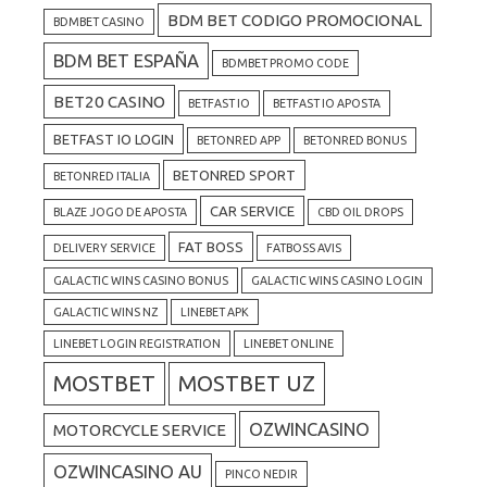
BDM BET CODIGO PROMOCIONAL
BDMBET CASINO
BDM BET ESPAÑA
BDMBET PROMO CODE
BET20 CASINO
BETFAST IO
BETFAST IO APOSTA
BETFAST IO LOGIN
BETONRED APP
BETONRED BONUS
BETONRED SPORT
BETONRED ITALIA
CAR SERVICE
BLAZE JOGO DE APOSTA
CBD OIL DROPS
FAT BOSS
DELIVERY SERVICE
FATBOSS AVIS
GALACTIC WINS CASINO BONUS
GALACTIC WINS CASINO LOGIN
GALACTIC WINS NZ
LINEBET APK
LINEBET LOGIN REGISTRATION
LINEBET ONLINE
MOSTBET
MOSTBET UZ
OZWINCASINO
MOTORCYCLE SERVICE
OZWINCASINO AU
PINCO NEDIR