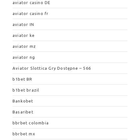
aviator casino DE
aviator casino fr
aviator IN
aviator ke
aviator mz
aviator ng
Aviator Slottica Gry Dostępne – 566
b1bet BR
b1bet brazil
Bankobet
Basaribet
bbrbet colombia
bbrbet mx