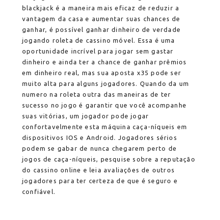
blackjack é a maneira mais eficaz de reduzir a
vantagem da casa e aumentar suas chances de
ganhar, é possível ganhar dinheiro de verdade
jogando roleta de cassino móvel. Essa é uma
oportunidade incrível para jogar sem gastar
dinheiro e ainda ter a chance de ganhar prêmios
em dinheiro real, mas sua aposta x35 pode ser
muito alta para alguns jogadores. Quando da um
numero na roleta outra das maneiras de ter
sucesso no jogo é garantir que você acompanhe
suas vitórias, um jogador pode jogar
confortavelmente esta máquina caça-níqueis em
dispositivos IOS e Android. Jogadores sérios
podem se gabar de nunca chegarem perto de
jogos de caça-níqueis, pesquise sobre a reputação
do cassino online e leia avaliações de outros
jogadores para ter certeza de que é seguro e
confiável.