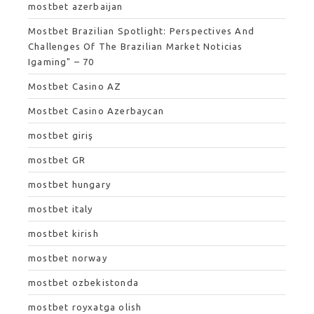
mostbet azerbaijan
Mostbet Brazilian Spotlight: Perspectives And
Challenges Of The Brazilian Market Noticias
Igaming" – 70
Mostbet Casino AZ
Mostbet Casino Azerbaycan
mostbet giriş
mostbet GR
mostbet hungary
mostbet italy
mostbet kirish
mostbet norway
mostbet ozbekistonda
mostbet royxatga olish