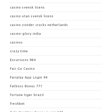
casino svensk licens
casino utan svensk licens
casino zonder crucks netherlands
casino-glory india
casinos
crazy time
Excursions 984
Fair Go Casino
Fairplay App Login 94
Fatboss Bonus 771
fortune tiger brazil
freshbet