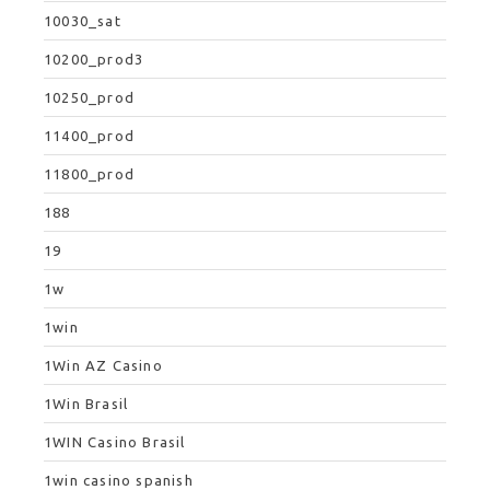
10030_sat
10200_prod3
10250_prod
11400_prod
11800_prod
188
19
1w
1win
1Win AZ Casino
1Win Brasil
1WIN Casino Brasil
1win casino spanish