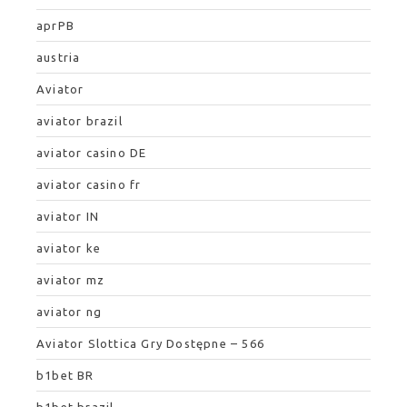
aprPB
austria
Aviator
aviator brazil
aviator casino DE
aviator casino fr
aviator IN
aviator ke
aviator mz
aviator ng
Aviator Slottica Gry Dostępne – 566
b1bet BR