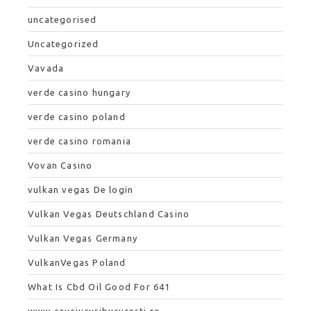
uncategorised
Uncategorized
Vavada
verde casino hungary
verde casino poland
verde casino romania
Vovan Casino
vulkan vegas De login
Vulkan Vegas Deutschland Casino
Vulkan Vegas Germany
VulkanVegas Poland
What Is Cbd Oil Good For 641