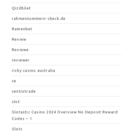
Qizilbilet
rahmennummern-check.de
Ramenbet
Review
Reviewe
reviewer
ricky casino australia
se
sentiotrade
slot
Slotastic Casino 2024 Overview No Deposit Reward
Codes – 1
Slots