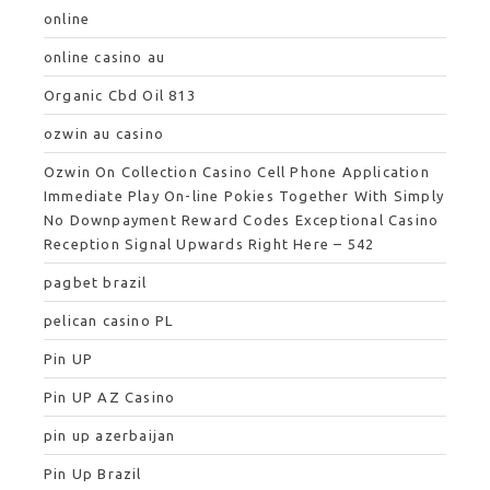
online
online casino au
Organic Cbd Oil 813
ozwin au casino
Ozwin On Collection Casino Cell Phone Application
Immediate Play On-line Pokies Together With Simply
No Downpayment Reward Codes Exceptional Casino
Reception Signal Upwards Right Here – 542
pagbet brazil
pelican casino PL
Pin UP
Pin UP AZ Casino
pin up azerbaijan
Pin Up Brazil