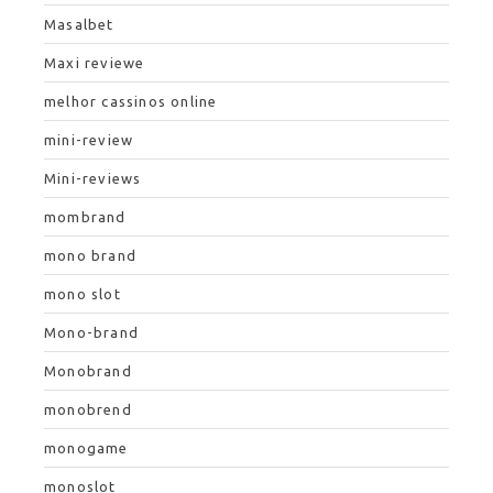
Masalbet
Maxi reviewe
melhor cassinos online
mini-review
Mini-reviews
mombrand
mono brand
mono slot
Mono-brand
Monobrand
monobrend
monogame
monoslot