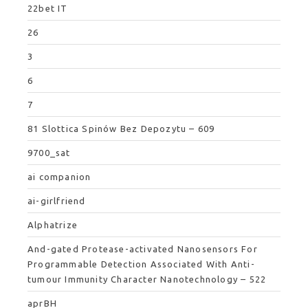
22bet IT
26
3
6
7
81 Slottica Spinów Bez Depozytu – 609
9700_sat
ai companion
ai-girlfriend
Alphatrize
And-gated Protease-activated Nanosensors For
Programmable Detection Associated With Anti-
tumour Immunity Character Nanotechnology – 522
aprBH