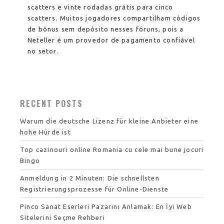
scatters e vinte rodadas grátis para cinco
scatters. Muitos jogadores compartilham códigos
de bônus sem depósito nesses fóruns, pois a
Neteller é um provedor de pagamento confiável
no setor.
RECENT POSTS
Warum die deutsche Lizenz für kleine Anbieter eine
hohe Hürde ist
Top cazinouri online Romania cu cele mai bune jocuri
Bingo
Anmeldung in 2 Minuten: Die schnellsten
Registrierungsprozesse für Online-Dienste
Pinco Sanat Eserleri Pazarını Anlamak: En İyi Web
Sitelerini Seçme Rehberi