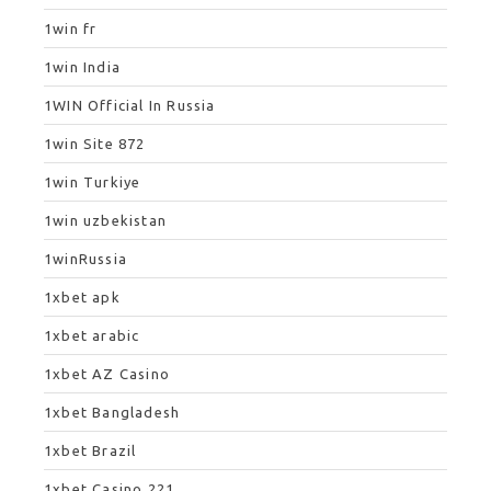
1win fr
1win India
1WIN Official In Russia
1win Site 872
1win Turkiye
1win uzbekistan
1winRussia
1xbet apk
1xbet arabic
1xbet AZ Casino
1xbet Bangladesh
1xbet Brazil
1xbet Casino 221