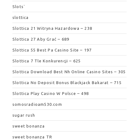
Slots`
slottica
Slottica 21 Witryna Hazardowa – 238
Slottica 27 Aby Grać – 689
Slottica 55 Best Pa Casino Site – 197
Slottica 7 Tle Konkurencji – 625
Slottica Download Best Nh Online Casino Sites – 305
Slottica No Deposit Bonus Blackjack Bakarat – 715
Slottica Play Casino W Polsce – 498
somosradioam530.com
sugar rush
sweet bonanza
sweet bonanza TR