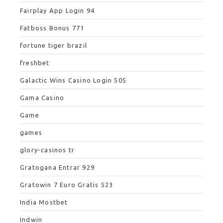
Fairplay App Login 94
Fatboss Bonus 771
fortune tiger brazil
freshbet
Galactic Wins Casino Login 505
Gama Casino
Game
games
glory-casinos tr
Gratogana Entrar 929
Gratowin 7 Euro Gratis 523
India Mostbet
Indwin