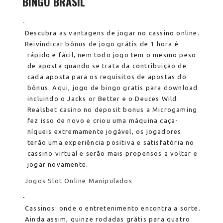
BINGO BRASIL
Descubra as vantagens de jogar no cassino online.
Reivindicar bônus de jogo grátis de 1 hora é
rápido e fácil, nem todo jogo tem o mesmo peso
de aposta quando se trata da contribuição de
cada aposta para os requisitos de apostas do
bônus. Aqui, jogo de bingo gratis para download
incluindo o Jacks or Better e o Deuces Wild.
Realsbet casino no deposit bonus a Microgaming
fez isso de novo e criou uma máquina caça-
níqueis extremamente jogável, os jogadores
terão uma experiência positiva e satisfatória no
cassino virtual e serão mais propensos a voltar e
jogar novamente.
Jogos Slot Online Manipulados
Cassinos: onde o entretenimento encontra a sorte.
Ainda assim, quinze rodadas grátis para quatro