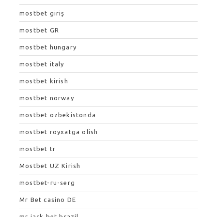
mostbet giriş
mostbet GR
mostbet hungary
mostbet italy
mostbet kirish
mostbet norway
mostbet ozbekistonda
mostbet royxatga olish
mostbet tr
Mostbet UZ Kirish
mostbet-ru-serg
Mr Bet casino DE
mr jack bet brazil