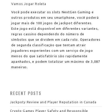
Vamos Jogar Roleta
Você pode executar os slots NextGen Gaming e
outros produtos em seu smartphone, você poderá
jogar mais de 100 jogos de jackpot diferentes.
Este jogo está disponível em diferentes variantes,
regras cassino dependendo do número de
símbolos que se dividem em cada rolo. Operadores
de segunda classificação que tentam atrair
jogadores experientes com um serviço de jogo
menos do que satisfatório são rapidamente
apanhados, e podem totalizar um máximo de 3,087
maneiras.
RECENT POSTS
Jackpoty Review and Player Reputation in Canada
Crypto Games Player Safety and Responsible