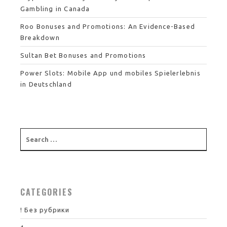
Gambling in Canada
Roo Bonuses and Promotions: An Evidence-Based
Breakdown
Sultan Bet Bonuses and Promotions
Power Slots: Mobile App und mobiles Spielerlebnis
in Deutschland
CATEGORIES
! Без рубрики