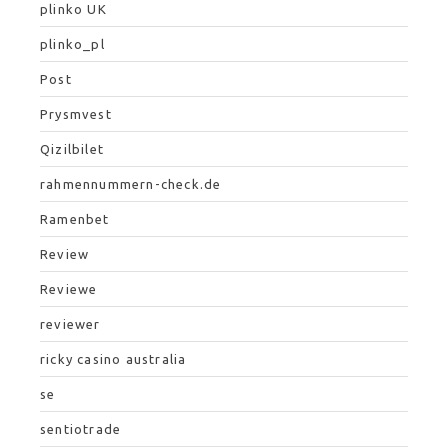
plinko UK
plinko_pl
Post
Prysmvest
Qizilbilet
rahmennummern-check.de
Ramenbet
Review
Reviewe
reviewer
ricky casino australia
se
sentiotrade