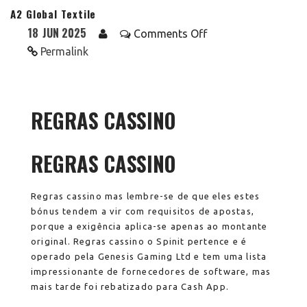
A2 Global Textile
18
JUN 2025
Comments Off
Permalink
REGRAS CASSINO
REGRAS CASSINO
Regras cassino mas lembre-se de que eles estes
bónus tendem a vir com requisitos de apostas,
porque a exigência aplica-se apenas ao montante
original. Regras cassino o Spinit pertence e é
operado pela Genesis Gaming Ltd e tem uma lista
impressionante de fornecedores de software, mas
mais tarde foi rebatizado para Cash App.