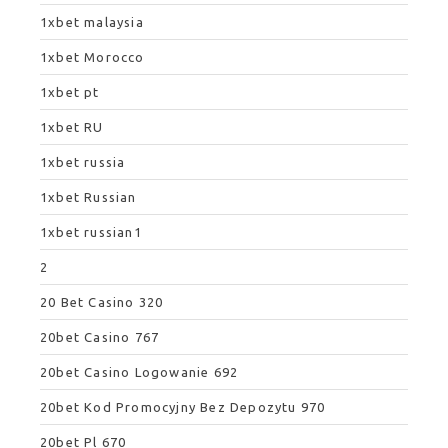
1xbet malaysia
1xbet Morocco
1xbet pt
1xbet RU
1xbet russia
1xbet Russian
1xbet russian1
2
20 Bet Casino 320
20bet Casino 767
20bet Casino Logowanie 692
20bet Kod Promocyjny Bez Depozytu 970
20bet Pl 670