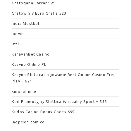
Gratogana Entrar 929
Gratowin 7 Euro Gratis 523
India Mostbet
Indwin
izzi
KaravanBet Casino
Kasyno Online PL
Kasyno Slottica Logowanie Best Online Casino Free
Play – 621
king johnnie
Kod Promocyjny Slottica Wirtualny Sport – 553
Kudos Casino Bonus Codes 695
laopcion.com.co