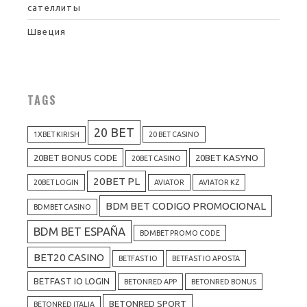
сателлиты
Швеция
TAGS
20 BET
1XBET KIRISH
20 BET CASINO
20BET BONUS CODE
20BET KASYNO
20BET CASINO
20BET PL
20BET LOGIN
AVIATOR
AVIATOR KZ
BDM BET CODIGO PROMOCIONAL
BDMBET CASINO
BDM BET ESPAÑA
BDMBET PROMO CODE
BET20 CASINO
BETFAST IO
BETFAST IO APOSTA
BETFAST IO LOGIN
BETONRED APP
BETONRED BONUS
BETONRED SPORT
BETONRED ITALIA