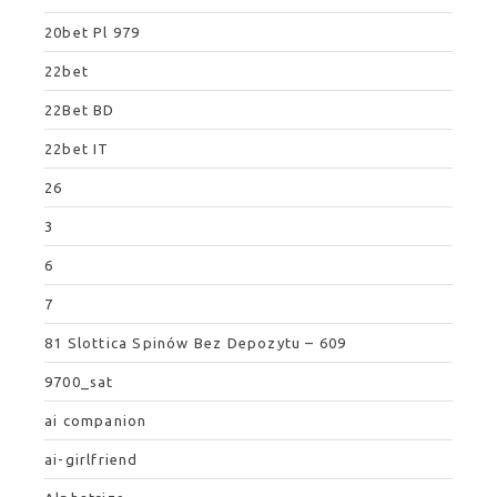
20bet Pl 979
22bet
22Bet BD
22bet IT
26
3
6
7
81 Slottica Spinów Bez Depozytu – 609
9700_sat
ai companion
ai-girlfriend