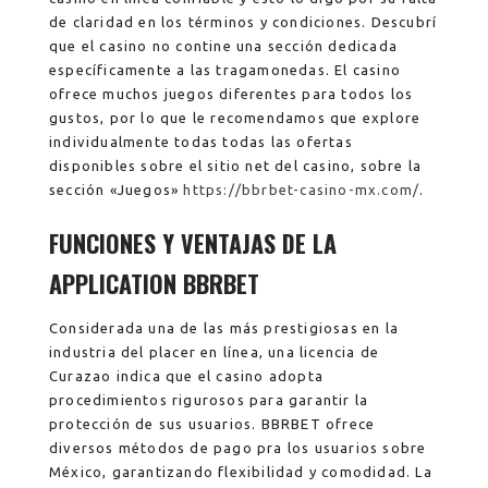
de claridad en los términos y condiciones. Descubrí
que el casino no contine una sección dedicada
específicamente a las tragamonedas. El casino
ofrece muchos juegos diferentes para todos los
gustos, por lo que le recomendamos que explore
individualmente todas todas las ofertas
disponibles sobre el sitio net del casino, sobre la
sección «Juegos»
https://bbrbet-casino-mx.com/
.
FUNCIONES Y VENTAJAS DE LA
APPLICATION BBRBET
Considerada una de las más prestigiosas en la
industria del placer en línea, una licencia de
Curazao indica que el casino adopta
procedimientos rigurosos para garantir la
protección de sus usuarios. BBRBET ofrece
diversos métodos de pago pra los usuarios sobre
México, garantizando flexibilidad y comodidad. La