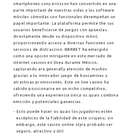
smartphones sony ericsson han convertido en una
parte important de nuestras vidas y las software
móviles cómodas con funcionales desempeñan un
papel importante. La plataforma permite the sus
usuarios beneficiarse de juegos con apuestas
directamente desde su dispositivo móvil,
proporcionando acceso a diversas funciones con
servicios de distraccion. BBRBET ha emergido
como una opción intrigante en este mercado de
internet casinos en línea durante México,
capturando are generally atención de muchos
gracias a tu innovador juego de buscaminas y
atractivas promociones. Este on line casino ha
sabido posicionarse en un nicho competitivo,
ofreciendo una experiencia única os quais combina
emoción y potenciales ganancias.
Esto puede hacer os quais los jugadores estén
escépticos de la fiabilidad de este cirujano, sin
embargo, este casino online styra probado ser
seguro, atractivo y útil.