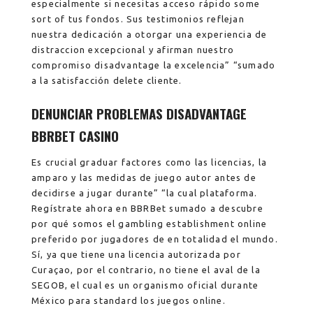
especialmente si necesitas acceso rápido some
sort of tus fondos. Sus testimonios reflejan
nuestra dedicación a otorgar una experiencia de
distraccion excepcional y afirman nuestro
compromiso disadvantage la excelencia” “sumado
a la satisfacción delete cliente.
DENUNCIAR PROBLEMAS DISADVANTAGE
BBRBET CASINO
Es crucial graduar factores como las licencias, la
amparo y las medidas de juego autor antes de
decidirse a jugar durante” “la cual plataforma.
Regístrate ahora en BBRBet sumado a descubre
por qué somos el gambling establishment online
preferido por jugadores de en totalidad el mundo.
Sí, ya que tiene una licencia autorizada por
Curaçao, por el contrario, no tiene el aval de la
SEGOB, el cual es un organismo oficial durante
México para standard los juegos online.