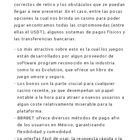
correctos de retiro y los obstáculos que ze puedan
llegar a new presentar. En el caso, entre las pocas
opciones la cual nos brinda un casino para poder
jugar encontramos todas las criptomonedas (entre
ellas el USDT), algunos sistemas de pagos físicos y
las transferencias bancarias.
Lo más atractivo sobre esto es la cual los juegos
están desarrollados por algun proveedor de
software program reconocido en la industria
como lo es Evolution, que ofrece un libro de
juego umore y seguro.
Los bonos son la parte crucial para cualquier
casino recente, ya que desempeñan un papel
notable a la hora para atraer a nuevos usuarios a
algun coste relativamente miserable para la
plataforma.
BBRBET ofrece diversos métodos de pago afin
de los usuarios en México, garantizando
flexibilidad y comodidad.
La interfaz fácil de usar, la respuesta rápida y la