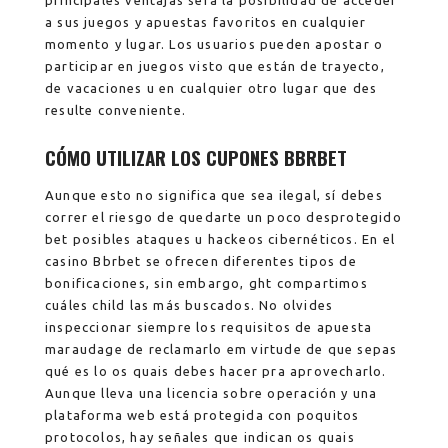
principales ventajas sera la posibilidad de acceder
a sus juegos y apuestas favoritos en cualquier
momento y lugar. Los usuarios pueden apostar o
participar en juegos visto que están de trayecto,
de vacaciones u en cualquier otro lugar que des
resulte conveniente.
CÓMO UTILIZAR LOS CUPONES BBRBET
Aunque esto no significa que sea ilegal, sí debes
correr el riesgo de quedarte un poco desprotegido
bet posibles ataques u hackeos cibernéticos. En el
casino Bbrbet se ofrecen diferentes tipos de
bonificaciones, sin embargo, ght compartimos
cuáles child las más buscados. No olvides
inspeccionar siempre los requisitos de apuesta
maraudage de reclamarlo em virtude de que sepas
qué es lo os quais debes hacer pra aprovecharlo.
Aunque lleva una licencia sobre operación y una
plataforma web está protegida con poquitos
protocolos, hay señales que indican os quais