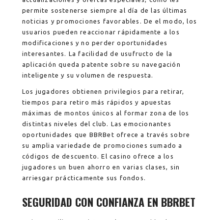
permite sostenerse siempre al día de las últimas
noticias y promociones favorables. De el modo, los
usuarios pueden reaccionar rápidamente a los
modificaciones y no perder oportunidades
interesantes. La facilidad de usufructo de la
aplicación queda patente sobre su navegación
inteligente y su volumen de respuesta.
Los jugadores obtienen privilegios para retirar,
tiempos para retiro más rápidos y apuestas
máximas de montos únicos al formar zona de los
distintas niveles del club. Las emocionantes
oportunidades que BBRBet ofrece a través sobre
su amplia variedade de promociones sumado a
códigos de descuento. El casino ofrece a los
jugadores un buen ahorro en varias clases, sin
arriesgar prácticamente sus fondos.
SEGURIDAD CON CONFIANZA EN BBRBET