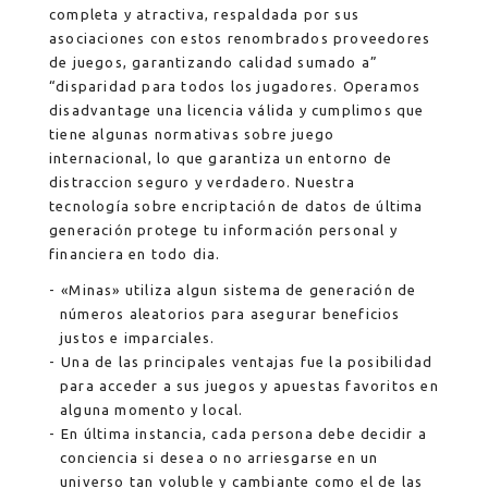
completa y atractiva, respaldada por sus
asociaciones con estos renombrados proveedores
de juegos, garantizando calidad sumado a”
“disparidad para todos los jugadores. Operamos
disadvantage una licencia válida y cumplimos que
tiene algunas normativas sobre juego
internacional, lo que garantiza un entorno de
distraccion seguro y verdadero. Nuestra
tecnología sobre encriptación de datos de última
generación protege tu información personal y
financiera en todo dia.
«Minas» utiliza algun sistema de generación de
números aleatorios para asegurar beneficios
justos e imparciales.
Una de las principales ventajas fue la posibilidad
para acceder a sus juegos y apuestas favoritos en
alguna momento y local.
En última instancia, cada persona debe decidir a
conciencia si desea o no arriesgarse en un
universo tan voluble y cambiante como el de las