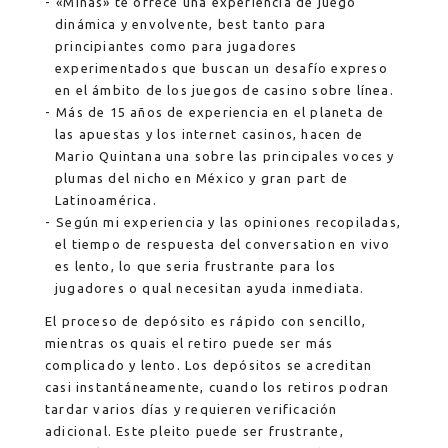
«Minas» te ofrece una experiencia de juego
dinámica y envolvente, best tanto para
principiantes como para jugadores
experimentados que buscan un desafío expreso
en el ámbito de los juegos de casino sobre línea.
Más de 15 años de experiencia en el planeta de
las apuestas y los internet casinos, hacen de
Mario Quintana una sobre las principales voces y
plumas del nicho en México y gran part de
Latinoamérica.
Según mi experiencia y las opiniones recopiladas,
el tiempo de respuesta del conversation en vivo
es lento, lo que seria frustrante para los
jugadores o qual necesitan ayuda inmediata.
El proceso de depósito es rápido con sencillo,
mientras os quais el retiro puede ser más
complicado y lento. Los depósitos se acreditan
casi instantáneamente, cuando los retiros podran
tardar varios días y requieren verificación
adicional. Este pleito puede ser frustrante,