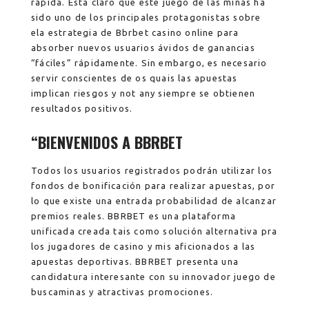
rápida. Está claro que este juego de las minas ha
sido uno de los principales protagonistas sobre
ela estrategia de Bbrbet casino online para
absorber nuevos usuarios ávidos de ganancias
“fáciles” rápidamente. Sin embargo, es necesario
servir conscientes de os quais las apuestas
implican riesgos y not any siempre se obtienen
resultados positivos.
“BIENVENIDOS A BBRBET
Todos los usuarios registrados podrán utilizar los
fondos de bonificación para realizar apuestas, por
lo que existe una entrada probabilidad de alcanzar
premios reales. BBRBET es una plataforma
unificada creada tais como solución alternativa pra
los jugadores de casino y mis aficionados a las
apuestas deportivas. BBRBET presenta una
candidatura interesante con su innovador juego de
buscaminas y atractivas promociones.