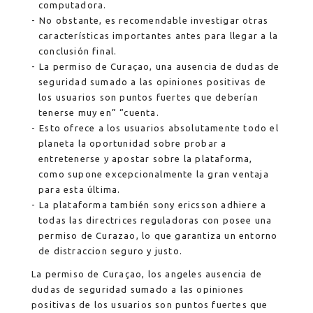
computadora.
No obstante, es recomendable investigar otras
características importantes antes para llegar a la
conclusión final.
La permiso de Curaçao, una ausencia de dudas de
seguridad sumado a las opiniones positivas de
los usuarios son puntos fuertes que deberían
tenerse muy en” “cuenta.
Esto ofrece a los usuarios absolutamente todo el
planeta la oportunidad sobre probar a
entretenerse y apostar sobre la plataforma,
como supone excepcionalmente la gran ventaja
para esta última.
La plataforma también sony ericsson adhiere a
todas las directrices reguladoras con posee una
permiso de Curazao, lo que garantiza un entorno
de distraccion seguro y justo.
La permiso de Curaçao, los angeles ausencia de
dudas de seguridad sumado a las opiniones
positivas de los usuarios son puntos fuertes que