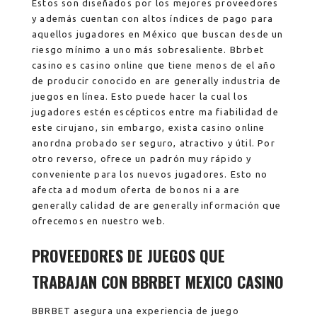
Estos son diseñados por los mejores proveedores
y además cuentan con altos índices de pago para
aquellos jugadores en México que buscan desde un
riesgo mínimo a uno más sobresaliente. Bbrbet
casino es casino online que tiene menos de el año
de producir conocido en are generally industria de
juegos en línea. Esto puede hacer la cual los
jugadores estén escépticos entre ma fiabilidad de
este cirujano, sin embargo, exista casino online
anordna probado ser seguro, atractivo y útil. Por
otro reverso, ofrece un padrón muy rápido y
conveniente para los nuevos jugadores. Esto no
afecta ad modum oferta de bonos ni a are
generally calidad de are generally información que
ofrecemos en nuestro web.
PROVEEDORES DE JUEGOS QUE
TRABAJAN CON BBRBET MEXICO CASINO
BBRBET asegura una experiencia de juego