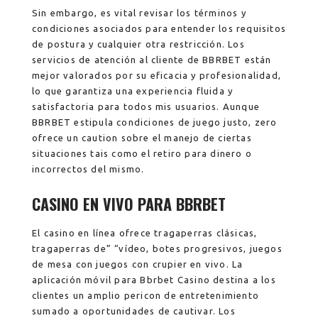
Sin embargo, es vital revisar los términos y
condiciones asociados para entender los requisitos
de postura y cualquier otra restricción. Los
servicios de atención al cliente de BBRBET están
mejor valorados por su eficacia y profesionalidad,
lo que garantiza una experiencia fluida y
satisfactoria para todos mis usuarios. Aunque
BBRBET estipula condiciones de juego justo, zero
ofrece un caution sobre el manejo de ciertas
situaciones tais como el retiro para dinero o
incorrectos del mismo.
CASINO EN VIVO PARA BBRBET
El casino en línea ofrece tragaperras clásicas,
tragaperras de” “vídeo, botes progresivos, juegos
de mesa con juegos con crupier en vivo. La
aplicación móvil para Bbrbet Casino destina a los
clientes un amplio pericon de entretenimiento
sumado a oportunidades de cautivar. Los