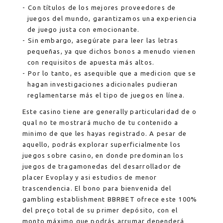
Con títulos de los mejores proveedores de
juegos del mundo, garantizamos una experiencia
de juego justa con emocionante.
Sin embargo, asegúrate para leer las letras
pequeñas, ya que dichos bonos a menudo vienen
con requisitos de apuesta más altos.
Por lo tanto, es asequible que a medicion que se
hagan investigaciones adicionales pudieran
reglamentarse más el tipo de juegos en línea.
Este casino tiene are generally particularidad de o
qual no te mostrará mucho de tu contenido a
minimo de que les hayas registrado. A pesar de
aquello, podrás explorar superficialmente los
juegos sobre casino, en donde predominan los
juegos de tragamonedas del desarrollador de
placer Evoplay y asi estudios de menor
trascendencia. El bono para bienvenida del
gambling establishment BBRBET ofrece este 100%
del preço total de su primer depósito, con el
monto máximo que podrás arrumar dependerá