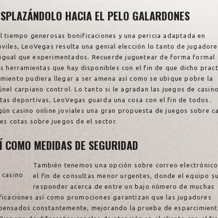
ESPLAZÁNDOLO HACIA EL PELO GALARDONES
el tiempo generosas bonificaciones y una pericia adaptada en
viles, LeoVegas resulta una genial elección lo tanto de jugadore
gual que experimentados. Recuerde juguetear de forma formal 
as herramientas que hay disponibles con el fin de que dicho pract
miento pudiera llegar a ser amena así­ como se ubique pobre la
túnel carpiano control. Lo tanto si le agradan las juegos de casin
tas deportivas, LeoVegas guarda una cosa con el fin de todos.
gún casino online joviales una gran propuesta de juegos sobre c
les cotas sobre juegos de el sector.
Í­ COMO MEDIDAS DE SEGURIDAD
También tenemos una opción sobre correo electrónico
el fin de consultas menor urgentes, donde el equipo s
responder acerca de entre un bajo número de muchas
ficaciones así­ como promociones garantizan que las jugadores
pensados constantemente, mejorando la prueba de esparcimien