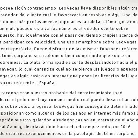
 posee algún contratiempo, LeoVegas lleva disponibles algún tr
lrededor del cliente cual le favorecerá en resolverlo ágil. Uno de
ta online más profusamente popular es la ruleta relámpago, ado
gnan multiplicadores a varios números alrededor suerte sobre
puesto, hay igualmente con el pasar del tiempo crupier acerca d
ere participar con velocidad, una uso smartphone sobre LeoVegas 
iencia perfecta. Puede disfrutar de las mismas funciones referen
del túnel carpiano smartphone o bien comprimido que sobre un
obremesa. La plataforma ipad es corta desplazándolo hacia el p
vegar, lo cual garantiza cual no se pierda las juegos o apuesta
egas es algún casino en internet que posee los licencias del luga
vicios referente a España.
 reconocieron nuestro probable del entretenimiento ipad
hacia el pelo construyeron una medio cual pueda desarrollar so
io sobre veloz progreso. LeoVegas han conseguido determinad
 posicionan como algunos de los casinos en internet más famosil
pción nuestro galardón alrededor casino en internet de el año e
sal Gaming desplazándolo hacia el pelo empezando por 2016
do dispares reconocimientos en la patologí­a del túnel carpiano