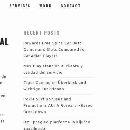
T
SERVICES
WORK
CONTACT
RECENT POSTS
 AL
Rewards Free Spins CA: Best
Games and Slots Compared for
Canadian Players
Mex Play atención al cliente y
calidad del servicio
a de
Tiger Gaming im Überblick und
d.
wichtige Funktionen
 en
Pokie Surf Bonuses and
Promotions AU: A Research-Based
Breakdown
as
sar
Izzi: pregled platforme in ključne
značilnosti