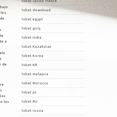
1xbet casino french
abajo
1xbet download
 los
nde
1xbet egypt
1xbet giriş
e
le
1xbet india
te a
1xbet Kazahstan
elo
1xbet Korea
s
r de
1xbet KR
1xbet malaysia
1xbet Morocco
bre
os
1xbet pt
los.
1xbet RU
n los
1xbet russia