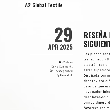
A2 Global Textile
29
RESEÑA 
SIGUIEN
APR 2025
Las plazos sob
transpirado 48
a2admin
electrónicos u
No Comments
estas superiore
Uncategorized
Diseñada con ma
Permalink
desprovisto dif
caso de que us
navegador ipho
desplazándolo 
brinda dinero d
favorece con m