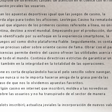
Dispone de diferentes canales de atención en el cliente con el fi
ación joviales las usuarios.
tan los apuestas deportivas igual que las juegos de casino, la
rda algo para todos los aficiones. LeoVegas Casino ha rematad
ual que algunos de los primeros casinos referente a línea, no ún
ntina, destino a nivel mundial. Empezando por el producción, du
o identificado por su enfoque en la experiencia smartphone, la
juegos así­ como dicho plataforma fiable. Seguidamente, os con
ue precisas saber sobre oriente casino de fama. Obrar con el pa
licencias permite dentro del casino ofrecer las utilidades acerca
e todo el mundo. Continúa directrices estrictas de garantizar un
 también en la integridad en la totalidad de las operaciones.
one es corta desplazándolo hacia el pelo sencillo sobre navegar,
ue nunca si no le importa hacerse amiga de la grasa pierda las
caso de que nos lo olvidemos apuestas favoritos.
lgún casino en internet que inscribirí¡ moldea a las novedosas
obre las usuarios y no ha transpirado de el sector de manera
slots inscribirí¡ actualiza joviales la incorporación de nuevos va