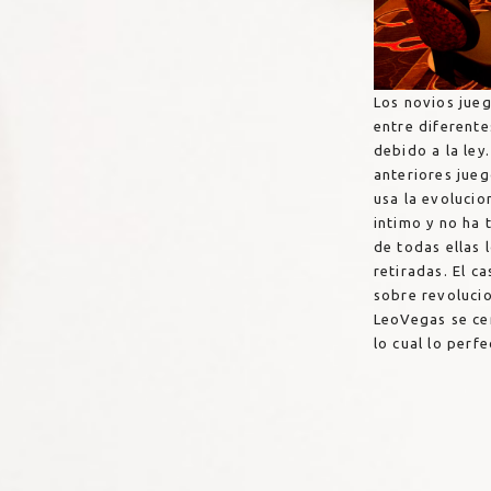
Los novios jueg
entre diferente
debido a la ley
anteriores jueg
usa la evolucio
intimo y no ha 
de todas ellas 
retiradas. El 
sobre revoluci
LeoVegas se ce
lo cual lo perf