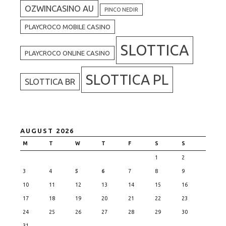
OZWINCASINO AU
PINCO NEDIR
PLAYCROCO MOBILE CASINO
SLOTTICA
PLAYCROCO ONLINE CASINO
SLOTTICA PL
SLOTTICA BR
AUGUST 2026
M
T
W
T
F
S
S
1
2
3
4
5
6
7
8
9
10
11
12
13
14
15
16
17
18
19
20
21
22
23
24
25
26
27
28
29
30
31