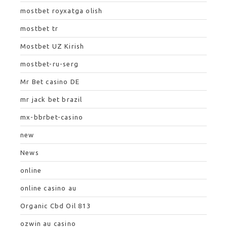
mostbet royxatga olish
mostbet tr
Mostbet UZ Kirish
mostbet-ru-serg
Mr Bet casino DE
mr jack bet brazil
mx-bbrbet-casino
new
News
online
online casino au
Organic Cbd Oil 813
ozwin au casino