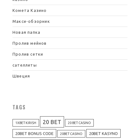
Комета Казино
Макси-обзорник
Новая папка
Пролив мейнов
Пролив сетки
сателлиты
Швеция
TAGS
20 BET
1XBET KIRISH
20 BET CASINO
20BET BONUS CODE
20BET KASYNO
20BET CASINO