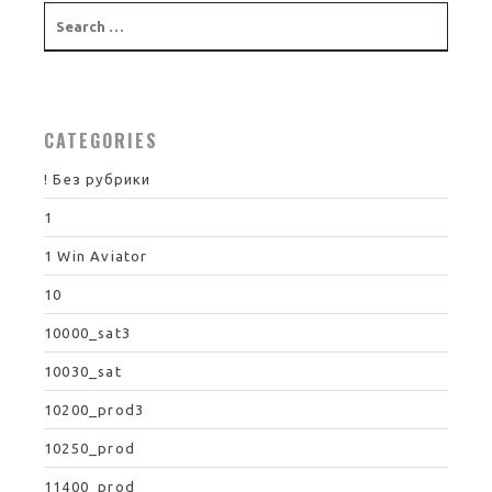
CATEGORIES
! Без рубрики
1
1 Win Aviator
10
10000_sat3
10030_sat
10200_prod3
10250_prod
11400_prod