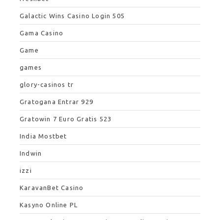
Galactic Wins Casino Login 505
Gama Casino
Game
games
glory-casinos tr
Gratogana Entrar 929
Gratowin 7 Euro Gratis 523
India Mostbet
Indwin
izzi
KaravanBet Casino
Kasyno Online PL