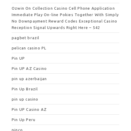
Ozwin On Collection Casino Cell Phone Application
Immediate Play On-line Pokies Together With Simply
No Downpayment Reward Codes Exceptional Casino
Reception Signal Upwards Right Here – 542
pagbet brazil
pelican casino PL
Pin UP
Pin UP AZ Casino
pin up azerbaijan
Pin Up Brazil
pin up casino
Pin UP Casino AZ
Pin Up Peru
pinco