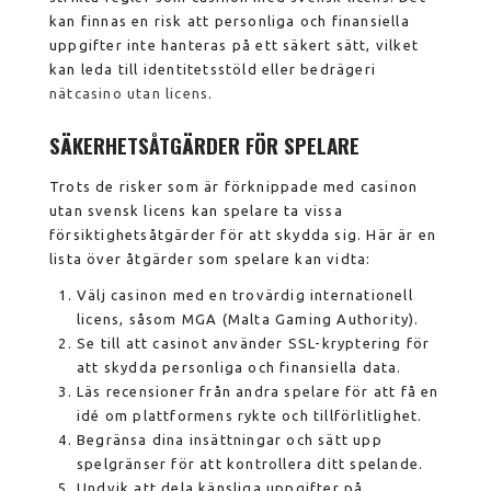
kan finnas en risk att personliga och finansiella
uppgifter inte hanteras på ett säkert sätt, vilket
kan leda till identitetsstöld eller bedrägeri
nätcasino utan licens
.
SÄKERHETSÅTGÄRDER FÖR SPELARE
Trots de risker som är förknippade med casinon
utan svensk licens kan spelare ta vissa
försiktighetsåtgärder för att skydda sig. Här är en
lista över åtgärder som spelare kan vidta:
Välj casinon med en trovärdig internationell
licens, såsom MGA (Malta Gaming Authority).
Se till att casinot använder SSL-kryptering för
att skydda personliga och finansiella data.
Läs recensioner från andra spelare för att få en
idé om plattformens rykte och tillförlitlighet.
Begränsa dina insättningar och sätt upp
spelgränser för att kontrollera ditt spelande.
Undvik att dela känsliga uppgifter på