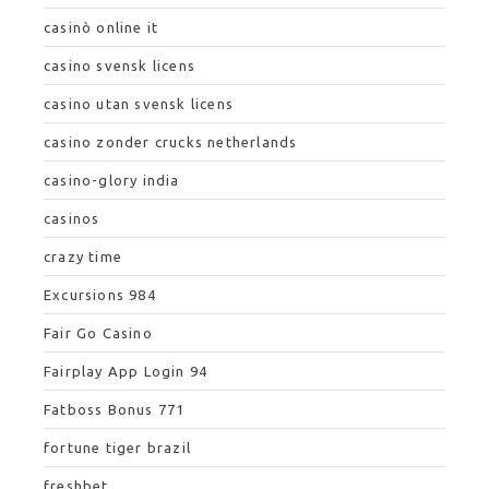
casinò online it
casino svensk licens
casino utan svensk licens
casino zonder crucks netherlands
casino-glory india
casinos
crazy time
Excursions 984
Fair Go Casino
Fairplay App Login 94
Fatboss Bonus 771
fortune tiger brazil
freshbet