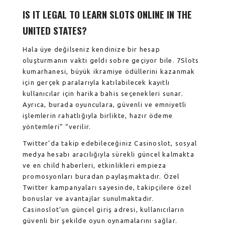
IS IT LEGAL TO LEARN SLOTS ONLINE IN THE
UNITED STATES?
Hala üye değilseniz kendinize bir hesap
oluşturmanın vakti geldi sobre geçiyor bile. 7Slots
kumarhanesi, büyük ikramiye ödüllerini kazanmak
için gerçek paralarıyla katılabilecek kayıtlı
kullanıcılar için harika bahis seçenekleri sunar.
Ayrıca, burada oyunculara, güvenli ve emniyetli
işlemlerin rahatlığıyla birlikte, hazır ödeme
yöntemleri” “verilir.
Twitter’da takip edebileceğiniz Casinoslot, sosyal
medya hesabı aracılığıyla sürekli güncel kalmakta
ve en child haberleri, etkinlikleri empieza
promosyonları buradan paylaşmaktadır. Özel
Twitter kampanyaları sayesinde, takipçilere özel
bonuslar ve avantajlar sunulmaktadır.
Casinoslot’un güncel giriş adresi, kullanıcıların
güvenli bir şekilde oyun oynamalarını sağlar.