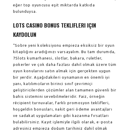
eğer top oyuncusu eşit miktarda katkıda
bulunduysa.
LOTS CASINO BONUS TEKLIFLERI IÇIN
KAYDOLUN
“Sobre yeni koleksiyonu empieza eksiksiz bir oyun
kitaplığını aradığınızı varsayalım. Bu tam durumda,
7Slots kumarhanesi, slotlar, bakara, ruletler,
pokerler ve çok daha fazlası dahil olmak üzere tüm
oyun konularını satın almak için gerçekten uygun
bir yerdir. Aşağıdakileri oynamanın en önemli iyi
yanı, katılımcıların birinci sınıf çevrimiçi
geliştiricilerden çözümler alan tamamen güvenli bir
bahis sistemini sevebilmeleridir. Faiz, örneğin
récipient turnuvalar, farklı promosyon teklifleri,
hoşgeldin bonusları, nakit geri ödeme avantajları
ve sadakat uygulamaları gibi kazanma fırsatları
bulabilirsiniz. Kayıt işlemiyle ilgili olarak, e-posta
adresiniz empieza doğum tarihiniz dahil olmak