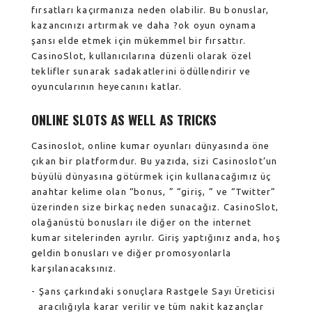
fırsatları kaçırmanıza neden olabilir. Bu bonuslar,
kazancınızı artırmak ve daha ?ok oyun oynama
şansı elde etmek için mükemmel bir fırsattır.
CasinoSlot, kullanıcılarına düzenli olarak özel
teklifler sunarak sadakatlerini ödüllendirir ve
oyuncularının heyecanını katlar.
ONLINE SLOTS AS WELL AS TRICKS
Casinoslot, online kumar oyunları dünyasında öne
çıkan bir platformdur. Bu yazıda, sizi Casinoslot’un
büyülü dünyasına götürmek için kullanacağımız üç
anahtar kelime olan “bonus, ” “giriş, ” ve “Twitter”
üzerinden size birkaç neden sunacağız. CasinoSlot,
olağanüstü bonusları ile diğer on the internet
kumar sitelerinden ayrılır. Giriş yaptığınız anda, hoş
geldin bonusları ve diğer promosyonlarla
karşılanacaksınız.
Şans çarkındaki sonuçlara Rastgele Sayı Üreticisi
aracılığıyla karar verilir ve tüm nakit kazançlar