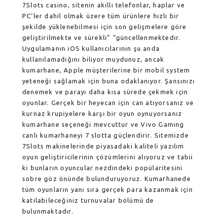
7Slots casino, sitenin akıllı telefonlar, haplar ve
PC’ler dahil olmak üzere tüm ürünlere hızlı bir
şekilde yüklenebilmesi için son gelişmelere göre
geliştirilmekte ve sürekli” “güncellenmektedir.
Uygulamanın iOS kullanıcılarının şu anda
kullanılamadığını biliyor muydunuz, ancak
kumarhane, Apple müşterilerine bir mobil system
yeteneği sağlamak için buna odaklanıyor. Şansınızı
denemek ve parayı daha kısa sürede çekmek için
oyunlar. Gerçek bir heyecan için can atıyorsanız ve
kurnaz krupiyelere karşı bir oyun oynuyorsanız
kumarhane seçeneği mevcuttur ve Vivo Gaming
canlı kumarhaneyi 7 slotta güçlendirir. Sitemizde
7Slots makinelerinde piyasadaki kaliteli yazılım
oyun geliştiricilerinin çözümlerini alıyoruz ve tabii
ki bunların oyuncular nezdindeki popülaritesini
sobre göz önünde bulunduruyoruz. Kumarhanede
tüm oyunların yanı sıra gerçek para kazanmak için
katılabileceğiniz turnuvalar bölümü de
bulunmaktadır.