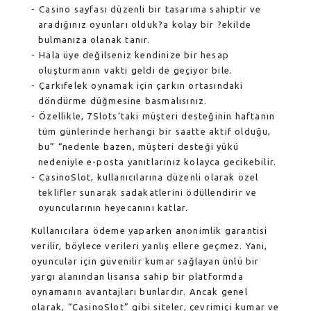
Casino sayfası düzenli bir tasarıma sahiptir ve
aradığınız oyunları olduk?a kolay bir ?ekilde
bulmanıza olanak tanır.
Hala üye değilseniz kendinize bir hesap
oluşturmanın vakti geldi de geçiyor bile.
Çarkıfelek oynamak için çarkın ortasındaki
döndürme düğmesine basmalısınız.
Özellikle, 7Slots’taki müşteri desteğinin haftanın
tüm günlerinde herhangi bir saatte aktif olduğu,
bu” “nedenle bazen, müşteri desteği yükü
nedeniyle e-posta yanıtlarınız kolayca gecikebilir.
CasinoSlot, kullanıcılarına düzenli olarak özel
teklifler sunarak sadakatlerini ödüllendirir ve
oyuncularının heyecanını katlar.
Kullanıcılara ödeme yaparken anonimlik garantisi
verilir, böylece verileri yanlış ellere geçmez. Yani,
oyuncular için güvenilir kumar sağlayan ünlü bir
yargı alanından lisansa sahip bir platformda
oynamanın avantajları bunlardır. Ancak genel
olarak, “CasinoSlot” gibi siteler, çevrimiçi kumar ve