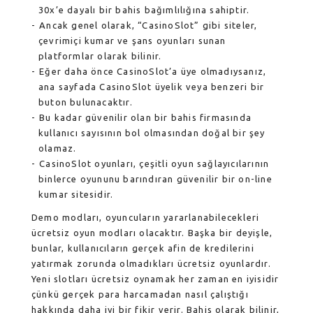
30x’e dayalı bir bahis bağımlılığına sahiptir.
Ancak genel olarak, “CasinoSlot” gibi siteler,
çevrimiçi kumar ve şans oyunları sunan
platformlar olarak bilinir.
Eğer daha önce CasinoSlot’a üye olmadıysanız,
ana sayfada CasinoSlot üyelik veya benzeri bir
buton bulunacaktır.
Bu kadar güvenilir olan bir bahis firmasında
kullanıcı sayısının bol olmasından doğal bir şey
olamaz.
CasinoSlot oyunları, çeşitli oyun sağlayıcılarının
binlerce oyununu barındıran güvenilir bir on-line
kumar sitesidir.
Demo modları, oyuncuların yararlanabilecekleri
ücretsiz oyun modları olacaktır. Başka bir deyişle,
bunlar, kullanıcıların gerçek afin de kredilerini
yatırmak zorunda olmadıkları ücretsiz oyunlardır.
Yeni slotları ücretsiz oynamak her zaman en iyisidir
çünkü gerçek para harcamadan nasıl çalıştığı
hakkında daha iyi bir fikir verir. Bahis olarak bilinir,