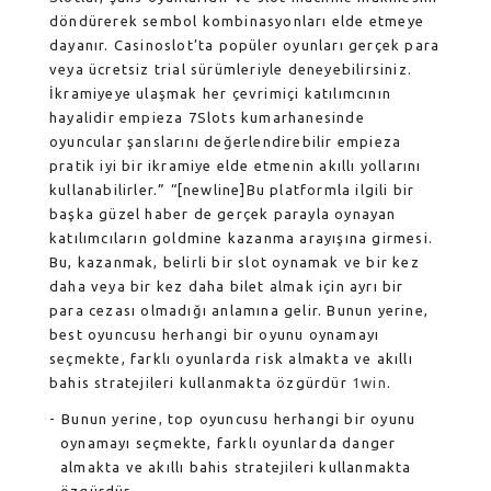
döndürerek sembol kombinasyonları elde etmeye
dayanır. Casinoslot’ta popüler oyunları gerçek para
veya ücretsiz trial sürümleriyle deneyebilirsiniz.
İkramiyeye ulaşmak her çevrimiçi katılımcının
hayalidir empieza 7Slots kumarhanesinde
oyuncular şanslarını değerlendirebilir empieza
pratik iyi bir ikramiye elde etmenin akıllı yollarını
kullanabilirler.” “[newline]Bu platformla ilgili bir
başka güzel haber de gerçek parayla oynayan
katılımcıların goldmine kazanma arayışına girmesi.
Bu, kazanmak, belirli bir slot oynamak ve bir kez
daha veya bir kez daha bilet almak için ayrı bir
para cezası olmadığı anlamına gelir. Bunun yerine,
best oyuncusu herhangi bir oyunu oynamayı
seçmekte, farklı oyunlarda risk almakta ve akıllı
bahis stratejileri kullanmakta özgürdür
1win
.
Bunun yerine, top oyuncusu herhangi bir oyunu
oynamayı seçmekte, farklı oyunlarda danger
almakta ve akıllı bahis stratejileri kullanmakta