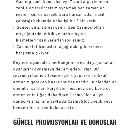
Gaming canlı kumarhaneyi 7 slotta güçlendirir.
Yeni slotları ücretsiz oynamak her zaman en
iyisidir çünkü gerçek para harcamadan nasıl
çalıştığı hakkında daha iyi bir fikir verir.
Güncel giriş adresi üzerinden Casinoslot’an
eriştiğinizde, etkili ve hızlı müşteri
hizmetlerinden yararlanabilirsiniz.
Casinoslot bonusları aşağıdaki gibi sizlerin
karşısına çıkıyor.
Böylece oyuncular, herhangi bir kesinti yaşamadan
oyunlarını oynamaya devam edebilirler. Bir
çevrimiçi bahis sitesine üyelik yaparken dikkat
etmeniz gereken bazı unsurlar vardır. Bunlardan en
önemlisi şartları karşılıyor musunuz onu kontrol
etmenizdir. Eğer daha önce CasinoSlot’a üye
olmadıysanız, ana sayfada CasinoSlot üyelik veya
benzeri bir buton bulunacaktır.
GÜNCEL PROMOSYONLAR VE BONUSLAR