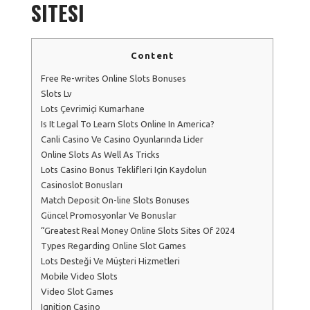
SITESI
Content
Free Re-writes Online Slots Bonuses
Slots Lv
Lots Çevrimiçi Kumarhane
Is It Legal To Learn Slots Online In America?
Canli Casino Ve Casino Oyunlarında Lider
Online Slots As Well As Tricks
Lots Casino Bonus Teklifleri Için Kaydolun
Casinoslot Bonusları
Match Deposit On-line Slots Bonuses
Güncel Promosyonlar Ve Bonuslar
“Greatest Real Money Online Slots Sites Of 2024
Types Regarding Online Slot Games
Lots Desteği Ve Müşteri Hizmetleri
Mobile Video Slots
Video Slot Games
Ignition Casino